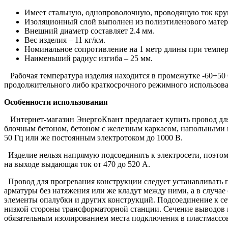
Имеет стальную, однопроволочную, проводящую ток кру
Изоляционный слой выполнен из полиэтиленового матер
Внешний диаметр составляет 2.4 мм.
Вес изделия – 11 кг/км.
Номинальное сопротивление на 1 метр длины при темпера
Наименьший радиус изгиба – 25 мм.
Рабочая температура изделия находится в промежутке -60+50
продолжительного либо краткосрочного режимного использова
Особенности использования
Интернет-магазин ЭнергоКвант предлагает купить провод для п
блочным бетоном, бетоном с железным каркасом, напольными н
50 Гц или же постоянным электротоком до 1000 В.
Изделие нельзя напрямую подсоединять к электросети, поэтом
на выходе выдающая ток от 470 до 520 А.
Провод для прогревания конструкции следует устанавливать п
арматуры без натяжения или же кладут между ними, а в случа
элементы опалубки и других конструкций. Подсоединение к сет
низкой стороны трансформаторной станции. Сечение выводов 
обязательным изолированием места подключения в пластмассов