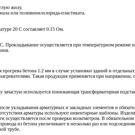
глую жилу.
иала или поливинилхлорида-пластиката.
туре 20 С составляет 0.15 Ом.
 С. Прокладывание осуществляется при температурном режиме н
ния.
рогрева бетона 1.2 мм в случае установки зданий и отдельных э
агревателями. Такая продукция применяется при напряжении, с
у зачастую используется понижающая трансформаторная подстан
осле укладывания арматурных и закладных элементов и обязател
е отсутствия арматуры используют инвентарные шаблоны. Издели
и осуществляется после проверки вольтметром. В обязательном 
провода из бетона увеличивают в несколько раз или подсоедин
ой трубе.