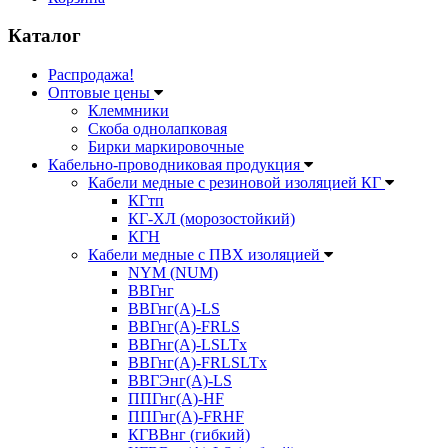
Каталог
Распродажа!
Оптовые цены
Клеммники
Скоба однолапковая
Бирки маркировочные
Кабельно-проводниковая продукция
Кабели медные с резиновой изоляцией КГ
КГтп
КГ-ХЛ (морозостойкий)
КГН
Кабели медные с ПВХ изоляцией
NYM (NUM)
ВВГнг
ВВГнг(А)-LS
ВВГнг(А)-FRLS
ВВГнг(A)-LSLTx
ВВГнг(A)-FRLSLTx
ВВГЭнг(А)-LS
ППГнг(А)-HF
ППГнг(А)-FRHF
КГВВнг (гибкий)