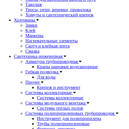
Такелаж
Тросы, цепи, веревки, проволока
Хомуты и сантехнический крепеж
Хозтовары
Замки
Клей
Маркеры
Нагревательные элементы
Скотч и клейкая лента
Смазка
Сантехника инженерная
Арматура трубопроводная
Краны шаровые водозапорные
Гибкая подводка
Для воды
Прочее
Крепеж и инструмент
Системы коллекторные
Системы коллекторные
Системы модульного монтажа
Системы теплых полов
Системы полипропиленовых трубопроводов
Инструмент для полипропилена
Трубы полипропиленовые
Фитинги, арматура