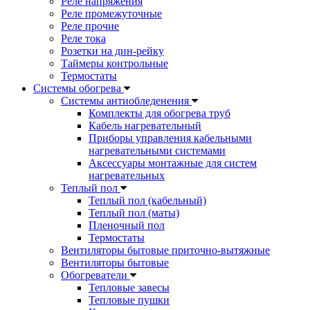
Реле напряжения
Реле промежуточные
Реле прочие
Реле тока
Розетки на дин-рейку
Таймеры контрольные
Термостаты
Системы обогрева
Системы антиобледенения
Комплекты для обогрева труб
Кабель нагревательный
Приборы управления кабельными
нагревательными системами
Аксессуары монтажные для систем
нагревательных
Теплый пол
Теплый пол (кабельный)
Теплый пол (маты)
Пленочный пол
Термостаты
Вентиляторы бытовые приточно-вытяжные
Вентиляторы бытовые
Обогреватели
Тепловые завесы
Тепловые пушки