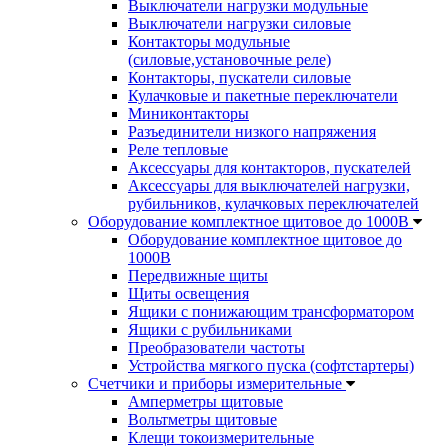
Выключатели нагрузки модульные
Выключатели нагрузки силовые
Контакторы модульные
(силовые,установочные реле)
Контакторы, пускатели силовые
Кулачковые и пакетные переключатели
Миниконтакторы
Разъединители низкого напряжения
Реле тепловые
Аксессуары для контакторов, пускателей
Аксессуары для выключателей нагрузки,
рубильников, кулачковых переключателей
Оборудование комплектное щитовое до 1000В
Оборудование комплектное щитовое до
1000В
Передвижные щиты
Щиты освещения
Ящики с понижающим трансформатором
Ящики с рубильниками
Преобразователи частоты
Устройства мягкого пуска (софтстартеры)
Счетчики и приборы измерительные
Амперметры щитовые
Вольтметры щитовые
Клещи токоизмерительные