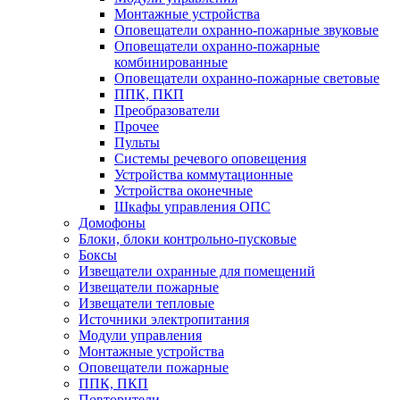
Монтажные устройства
Оповещатели охранно-пожарные звуковые
Оповещатели охранно-пожарные
комбинированные
Оповещатели охранно-пожарные световые
ППК, ПКП
Преобразователи
Прочее
Пульты
Системы речевого оповещения
Устройства коммутационные
Устройства оконечные
Шкафы управления ОПС
Домофоны
Блоки, блоки контрольно-пусковые
Боксы
Извещатели охранные для помещений
Извещатели пожарные
Извещатели тепловые
Источники электропитания
Модули управления
Монтажные устройства
Оповещатели пожарные
ППК, ПКП
Повторители