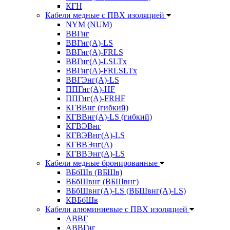
КГН
Кабели медные с ПВХ изоляцией
NYM (NUM)
ВВГнг
ВВГнг(А)-LS
ВВГнг(А)-FRLS
ВВГнг(A)-LSLTx
ВВГнг(A)-FRLSLTx
ВВГЭнг(А)-LS
ППГнг(А)-HF
ППГнг(А)-FRHF
КГВВнг (гибкий)
КГВВнг(А)-LS (гибкий)
КГВЭВнг
КГВЭВнг(А)-LS
КГВВЭнг(А)
КГВВЭнг(А)-LS
Кабели медные бронированные
ВБбШв (ВБШв)
ВБбШвнг (ВБШвнг)
ВБбШвнг(А)-LS (ВБШвнг(А)-LS)
КВБбШв
Кабели алюминиевые с ПВХ изоляцией
АВВГ
АВВГнг