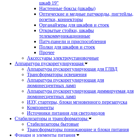
шкаф 19"
Настенные боксы (шкафы)
Оптические и медные патчкорды, пигтейлы,
розетки, коннекторы
Органайзеры для шкафов и стоек
Открытые стойки, шкафы
телекоммуникационные
Патч-панели и приспособления
Полки для шкафов и стоек
Прочее
Аксессуары электроустановочные
Аппаратура пускорегулирующая
Аппаратура пускорегулирующая для ГЛВД
Трансформаторы освещения
Аппаратура пускорегулирующая для
люминесцентных ламп
Аппаратура пускорегулирующая диммируемая для
люминесцентных ламп
ИЗУ, стартеры, блоки мгновенного перезапуска
Компоненты
Источники питания для светодиодов
Стабилизаторы и трансформаторы
Стабилизаторы бытовые
Трансформаторы понижающие и блоки питания
Фонари и элементы питания