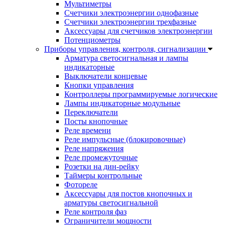
Мультиметры
Счетчики электроэнергии однофазные
Счетчики электроэнергии трехфазные
Аксессуары для счетчиков электроэнергии
Потенциометры
Приборы управления, контроля, сигнализации
Арматура светосигнальная и лампы
индикаторные
Выключатели концевые
Кнопки управления
Контроллеры программируемые логические
Лампы индикаторные модульные
Переключатели
Посты кнопочные
Реле времени
Реле импульсные (блокировочные)
Реле напряжения
Реле промежуточные
Розетки на дин-рейку
Таймеры контрольные
Фотореле
Аксессуары для постов кнопочных и
арматуры светосигнальной
Реле контроля фаз
Ограничители мощности