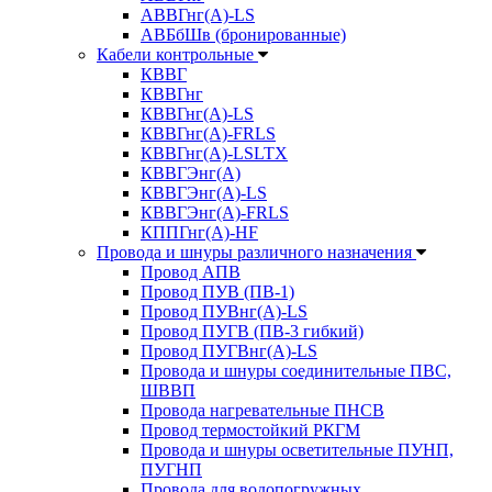
АВВГнг(А)-LS
АВБбШв (бронированные)
Кабели контрольные
КВВГ
КВВГнг
КВВГнг(А)-LS
КВВГнг(А)-FRLS
КВВГнг(А)-LSLTX
КВВГЭнг(А)
КВВГЭнг(А)-LS
КВВГЭнг(А)-FRLS
КППГнг(А)-HF
Провода и шнуры различного назначения
Провод АПВ
Провод ПУВ (ПВ-1)
Провод ПУВнг(А)-LS
Провод ПУГВ (ПВ-3 гибкий)
Провод ПУГВнг(А)-LS
Провода и шнуры соединительные ПВС,
ШВВП
Провода нагревательные ПНСВ
Провод термостойкий РКГМ
Провода и шнуры осветительные ПУНП,
ПУГНП
Провода для водопогружных