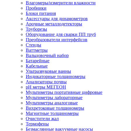
Влагомеры/измерители влажности
Пробники
Блоки питания
Аксессуары для динамометров
Арочные металлодетекторы
Труборезы
Оборудование для сварки ПП труб
Преобразователи интерфейсов
Стенды
Ваттметры
Вальцовочный набор
Батарейные
Кабельные
Ультразвуковые ванны
Индикаторные толщиномеры
Анализаторы почвы
рН метры МЕГЕОН
Мультиметры портативные цифровые
Мультиметры лабораторные
Мультиметры аналоговые
Вихретоковые толщиномеры
Магнитные толщиномеры
Очистители жал
Термофены
Безмаслянные вакуумные насосы