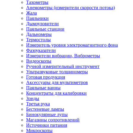
Тахометры
Анемометры (измерители скорости потока)
Жала
Паяльники
Дымоуловители
Паяльные станции
Дальномеры
Термостолы
Измеритель уровня электромагнитного фона
Фазоуказатели
Измерители вибрации, Виброметры
Видеоскопы
Ручной измерительный инструмент
Ультразвуковые толщиномеры
Готовая продукция
Аксессуары для мультиметров
Паяльные ванны
Концентраты для калибровки
Зонды
Третья рука
Бестеневые лампы
Бинокулярные лупы
Магазины сопротивлений
Источники питания
Микроскопы