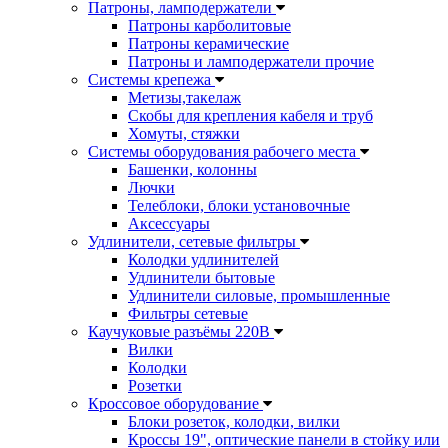
Патроны, ламподержатели
Патроны карболитовые
Патроны керамические
Патроны и ламподержатели прочие
Системы крепежа
Метизы,такелаж
Скобы для крепления кабеля и труб
Хомуты, стяжки
Системы оборудования рабочего места
Башенки, колонны
Лючки
Телеблоки, блоки установочные
Аксессуары
Удлинители, сетевые фильтры
Колодки удлинителей
Удлинители бытовые
Удлинители силовые, промышленные
Фильтры сетевые
Каучуковые разъёмы 220В
Вилки
Колодки
Розетки
Кроссовое оборудование
Блоки розеток, колодки, вилки
Кроссы 19", оптические панели в стойку или