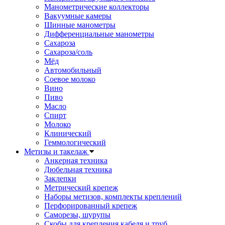
Манометрические коллекторы
Вакуумные камеры
Шинные манометры
Дифференциальные манометры
Сахароза
Сахароза/соль
Мёд
Автомобильный
Соевое молоко
Вино
Пиво
Масло
Спирт
Молоко
Клинический
Геммологический
Метизы и такелаж
Анкерная техника
Дюбельная техника
Заклепки
Метрический крепеж
Наборы метизов, комплекты креплений
Перфорированный крепеж
Саморезы, шурупы
Скобы для крепления кабеля и труб