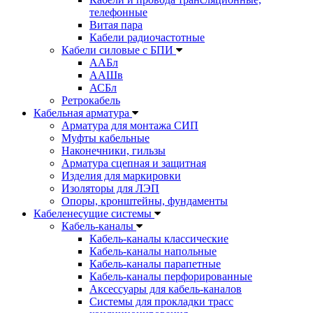
телефонные
Витая пара
Кабели радиочастотные
Кабели силовые с БПИ
ААБл
ААШв
АСБл
Ретрокабель
Кабельная арматура
Арматура для монтажа СИП
Муфты кабельные
Наконечники, гильзы
Арматура сцепная и защитная
Изделия для маркировки
Изоляторы для ЛЭП
Опоры, кронштейны, фундаменты
Кабеленесущие системы
Кабель-каналы
Кабель-каналы классические
Кабель-каналы напольные
Кабель-каналы парапетные
Кабель-каналы перфорированные
Аксессуары для кабель-каналов
Системы для прокладки трасс