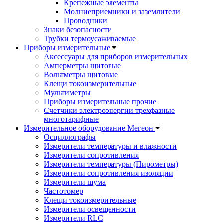
Крепежные элементы
Молниеприемники и заземлители
Проводники
Знаки безопасности
Трубки термоусаживаемые
Приборы измерительные
Аксессуары для приборов измерительных
Амперметры щитовые
Вольтметры щитовые
Клещи токоизмерительные
Мультиметры
Приборы измерительные прочие
Счетчики электроэнергии трехфазные
многотарифные
Измерительное оборудование Мегеон
Осциллографы
Измерители температуры и влажности
Измерители сопротивления
Измерители температуры (Пирометры)
Измерители сопротивления изоляции
Измерители шума
Частотомер
Клещи токоизмерительные
Измерители освещенности
Измерители RLC