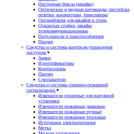
Настенные боксы (шкафы)
Оптические и медные патчкорды, пигтейлы,
розетки, коннекторы, трансиверы
Органайзеры для шкафов и стоек
Открытые стойки, шкафы
телекоммуникационные
Патч-панели и приспособления
Прочее
Средства и системы контроля управления
доступом
Замки
Идентификаторы
Контроллеры
Прочее
Считыватели
Средства и системы охранно-пожарной
сигнализации
Извещатели охранные для наружной
установки
Извещатели пожарные дымовые
Извещатели пожарные ручные
Извещатели пожарные тепловые
Источники электропитания
Метка
Модули управления