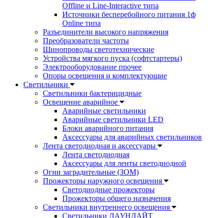
Offline и Line-Interactive типа
Источники бесперебойного питания 1ф
Online типа
Разъединители высокого напряжения
Преобразователи частоты
Шинопроводы светотехнические
Устройства мягкого пуска (софтстартеры)
Электрооборудование прочее
Опоры освещения и комплектующие
Светильники
Светильники бактерицидные
Освещение аварийное
Аварийные светильники
Аварийные светильники LED
Блоки аварийного питания
Аксессуары для аварийных светильников
Лента светодиодная и аксессуары
Лента светодиодная
Аксессуары для ленты светодиодной
Огни заградительные (ЗОМ)
Прожекторы наружного освещения
Светодиодные прожекторы
Прожекторы общего назначения
Светильники внутреннего освещения
Светильники ДАУНЛАЙТ