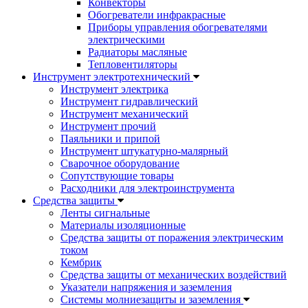
Конвекторы
Обогреватели инфракрасные
Приборы управления обогревателями
электрическими
Радиаторы масляные
Тепловентиляторы
Инструмент электротехнический
Инструмент электрика
Инструмент гидравлический
Инструмент механический
Инструмент прочий
Паяльники и припой
Инструмент штукатурно-малярный
Сварочное оборудование
Сопутствующие товары
Расходники для электроинструмента
Cредства защиты
Ленты сигнальные
Материалы изоляционные
Средства защиты от поражения электрическим
током
Кембрик
Средства защиты от механических воздействий
Указатели напряжения и заземления
Системы молниезащиты и заземления