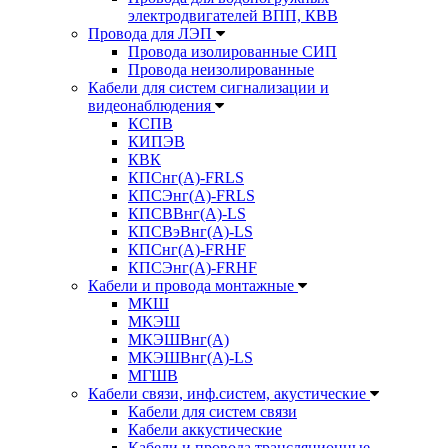
электродвигателей ВПП, КВВ
Провода для ЛЭП
Провода изолированные СИП
Провода неизолированные
Кабели для систем сигнализации и
видеонаблюдения
КСПВ
КИПЭВ
КВК
КПСнг(А)-FRLS
КПСЭнг(А)-FRLS
КПСВВнг(А)-LS
КПСВэВнг(А)-LS
КПСнг(А)-FRHF
КПСЭнг(А)-FRHF
Кабели и провода монтажные
МКШ
МКЭШ
МКЭШВнг(А)
МКЭШВнг(А)-LS
МГШВ
Кабели связи, инф.систем, акустические
Кабели для систем связи
Кабели аккустические
Кабели и провода трансляционные,