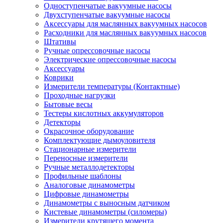
Одноступенчатые вакуумные насосы
Двухступенчатые вакуумные насосы
Аксессуары для маслянных вакуумных насосов
Расходники для маслянных вакуумных насосов
Штативы
Ручные опрессовочные насосы
Электрические опрессовочные насосы
Аксессуары
Коврики
Измерители температуры (Контактные)
Проходные нагрузки
Бытовые весы
Тестеры кислотных аккумуляторов
Детекторы
Окрасочное оборудование
Комплектующие дымоуловителя
Стационарные измерители
Переносные измерители
Ручные металлодетекторы
Профильные шаблоны
Аналоговые динамометры
Цифровые динамометры
Динамометры с выносным датчиком
Кистевые динамометры (силомеры)
Измерители крутящего момента