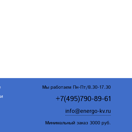
е
Мы работаем Пн-Пт/8.30-17.30
ти
+7(495)790-89-61
info@energo-kv.ru
Минимальный заказ 3000 руб.