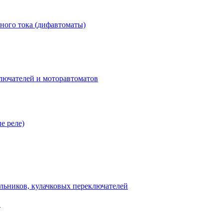
ного тока (дифавтоматы)
лючателей и моторавтоматов
е реле)
льников, кулачковых переключателей
В