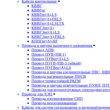
Кабели контрольные
КВВГ
КВВГнг
КВВГнг(А)-LS
КВВГнг(А)-FRLS
КВВГнг(А)-LSLTX
КВВГЭнг(А)
КВВГЭнг(А)-LS
КВВГЭнг(А)-FRLS
КППГнг(А)-HF
Провода и шнуры различного назначения
Провод АПВ
Провод ПУВ (ПВ-1)
Провод ПУВнг(А)-LS
Провод ПУГВ (ПВ-3 гибкий)
Провод ПУГВнг(А)-LS
Провода и шнуры соединительные ПВС, Ш
Провода нагревательные ПНСВ
Провод термостойкий РКГМ
Провода и шнуры осветительные ПУНП, ПУ
Провода для водопогружных электродвигате
Провода для ЛЭП
Провода изолированные СИП
Провода неизолированные
Кабели для систем сигнализации и видеонаблюден