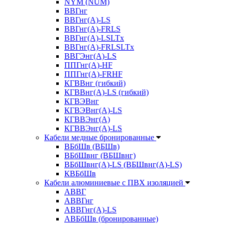
NYM (NUM)
ВВГнг
ВВГнг(А)-LS
ВВГнг(А)-FRLS
ВВГнг(A)-LSLTx
ВВГнг(A)-FRLSLTx
ВВГЭнг(А)-LS
ППГнг(А)-HF
ППГнг(А)-FRHF
КГВВнг (гибкий)
КГВВнг(А)-LS (гибкий)
КГВЭВнг
КГВЭВнг(А)-LS
КГВВЭнг(А)
КГВВЭнг(А)-LS
Кабели медные бронированные
ВБбШв (ВБШв)
ВБбШвнг (ВБШвнг)
ВБбШвнг(А)-LS (ВБШвнг(А)-LS)
КВБбШв
Кабели алюминиевые с ПВХ изоляцией
АВВГ
АВВГнг
АВВГнг(А)-LS
АВБбШв (бронированные)