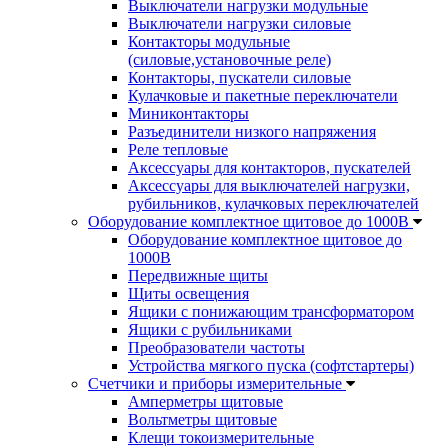
Выключатели нагрузки модульные
Выключатели нагрузки силовые
Контакторы модульные
(силовые,установочные реле)
Контакторы, пускатели силовые
Кулачковые и пакетные переключатели
Миниконтакторы
Разъединители низкого напряжения
Реле тепловые
Аксессуары для контакторов, пускателей
Аксессуары для выключателей нагрузки,
рубильников, кулачковых переключателей
Оборудование комплектное щитовое до 1000В
Оборудование комплектное щитовое до
1000В
Передвижные щиты
Щиты освещения
Ящики с понижающим трансформатором
Ящики с рубильниками
Преобразователи частоты
Устройства мягкого пуска (софтстартеры)
Счетчики и приборы измерительные
Амперметры щитовые
Вольтметры щитовые
Клещи токоизмерительные