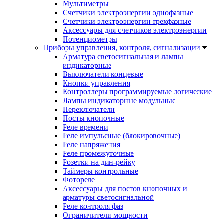
Мультиметры
Счетчики электроэнергии однофазные
Счетчики электроэнергии трехфазные
Аксессуары для счетчиков электроэнергии
Потенциометры
Приборы управления, контроля, сигнализации
Арматура светосигнальная и лампы
индикаторные
Выключатели концевые
Кнопки управления
Контроллеры программируемые логические
Лампы индикаторные модульные
Переключатели
Посты кнопочные
Реле времени
Реле импульсные (блокировочные)
Реле напряжения
Реле промежуточные
Розетки на дин-рейку
Таймеры контрольные
Фотореле
Аксессуары для постов кнопочных и
арматуры светосигнальной
Реле контроля фаз
Ограничители мощности