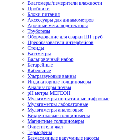
Влагомеры/измерители влажности
Пробники
Блоки питания
Аксессуары для динамометров
Арочные металлодетекторы
Труборезы
Оборудование для сварки ПП труб
Преобразователи интерфейсов
Стенды
Ваттметры
Вальцовочный набор
Батарейные
Кабельные
Ультразвуковые ванны
Индикаторные толщиномеры
Анализаторы почвы
рН метры МЕГЕОН
Мультиметры портативные цифровые
Мультиметры лабораторные
Мультиметры аналоговые
Вихретоковые толщиномеры
Магнитные толщиномеры
Очистители жал
Термофены
Безмаслянные вакуумные насосы