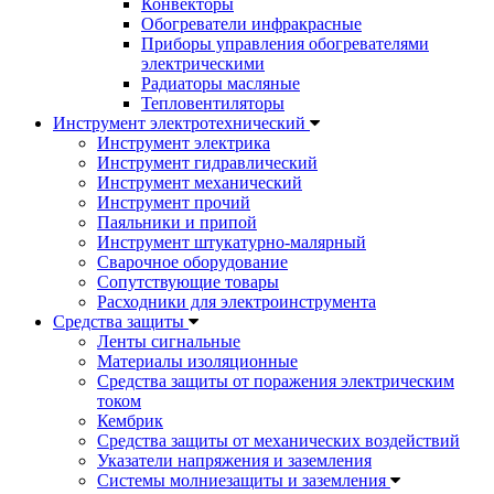
Конвекторы
Обогреватели инфракрасные
Приборы управления обогревателями
электрическими
Радиаторы масляные
Тепловентиляторы
Инструмент электротехнический
Инструмент электрика
Инструмент гидравлический
Инструмент механический
Инструмент прочий
Паяльники и припой
Инструмент штукатурно-малярный
Сварочное оборудование
Сопутствующие товары
Расходники для электроинструмента
Cредства защиты
Ленты сигнальные
Материалы изоляционные
Средства защиты от поражения электрическим
током
Кембрик
Средства защиты от механических воздействий
Указатели напряжения и заземления
Системы молниезащиты и заземления