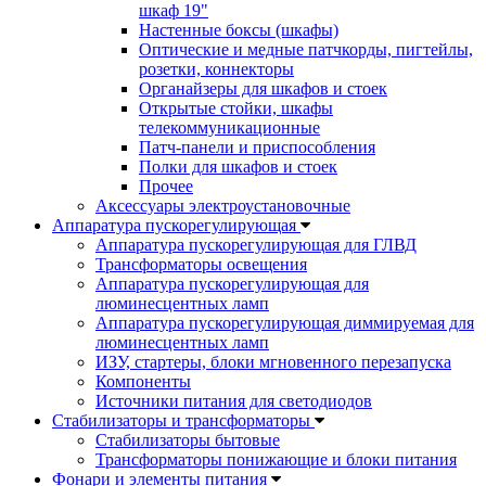
шкаф 19"
Настенные боксы (шкафы)
Оптические и медные патчкорды, пигтейлы,
розетки, коннекторы
Органайзеры для шкафов и стоек
Открытые стойки, шкафы
телекоммуникационные
Патч-панели и приспособления
Полки для шкафов и стоек
Прочее
Аксессуары электроустановочные
Аппаратура пускорегулирующая
Аппаратура пускорегулирующая для ГЛВД
Трансформаторы освещения
Аппаратура пускорегулирующая для
люминесцентных ламп
Аппаратура пускорегулирующая диммируемая для
люминесцентных ламп
ИЗУ, стартеры, блоки мгновенного перезапуска
Компоненты
Источники питания для светодиодов
Стабилизаторы и трансформаторы
Стабилизаторы бытовые
Трансформаторы понижающие и блоки питания
Фонари и элементы питания