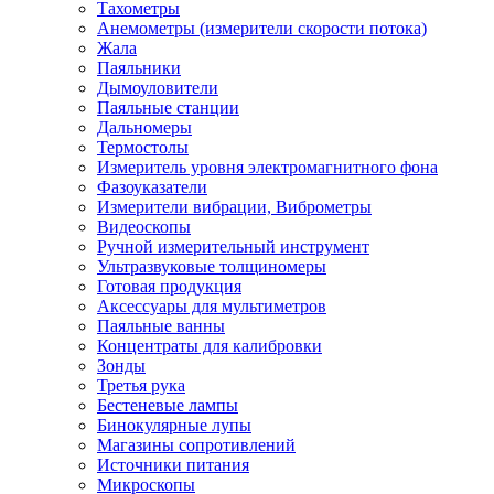
Тахометры
Анемометры (измерители скорости потока)
Жала
Паяльники
Дымоуловители
Паяльные станции
Дальномеры
Термостолы
Измеритель уровня электромагнитного фона
Фазоуказатели
Измерители вибрации, Виброметры
Видеоскопы
Ручной измерительный инструмент
Ультразвуковые толщиномеры
Готовая продукция
Аксессуары для мультиметров
Паяльные ванны
Концентраты для калибровки
Зонды
Третья рука
Бестеневые лампы
Бинокулярные лупы
Магазины сопротивлений
Источники питания
Микроскопы