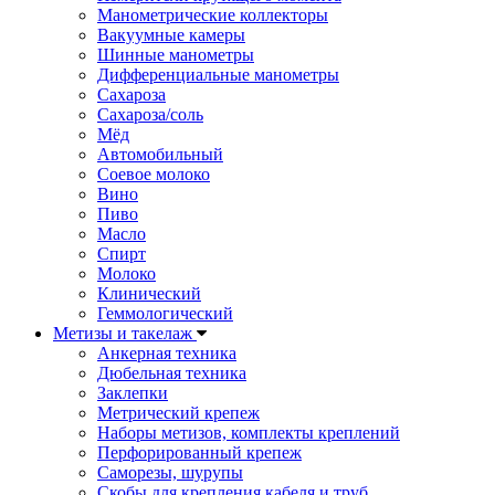
Манометрические коллекторы
Вакуумные камеры
Шинные манометры
Дифференциальные манометры
Сахароза
Сахароза/соль
Мёд
Автомобильный
Соевое молоко
Вино
Пиво
Масло
Спирт
Молоко
Клинический
Геммологический
Метизы и такелаж
Анкерная техника
Дюбельная техника
Заклепки
Метрический крепеж
Наборы метизов, комплекты креплений
Перфорированный крепеж
Саморезы, шурупы
Скобы для крепления кабеля и труб