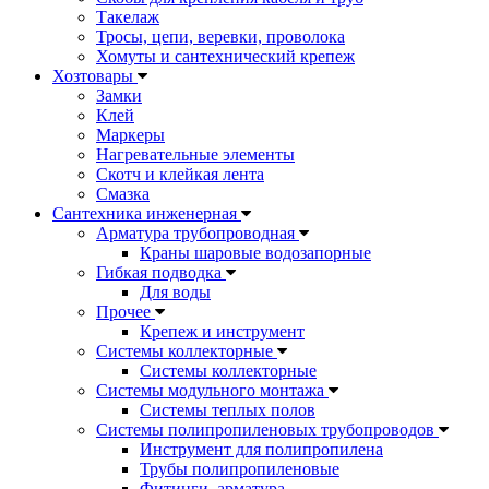
Такелаж
Тросы, цепи, веревки, проволока
Хомуты и сантехнический крепеж
Хозтовары
Замки
Клей
Маркеры
Нагревательные элементы
Скотч и клейкая лента
Смазка
Сантехника инженерная
Арматура трубопроводная
Краны шаровые водозапорные
Гибкая подводка
Для воды
Прочее
Крепеж и инструмент
Системы коллекторные
Системы коллекторные
Системы модульного монтажа
Системы теплых полов
Системы полипропиленовых трубопроводов
Инструмент для полипропилена
Трубы полипропиленовые
Фитинги, арматура