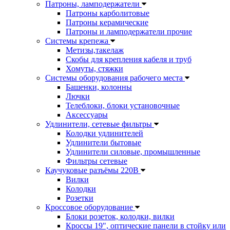
Патроны, ламподержатели
Патроны карболитовые
Патроны керамические
Патроны и ламподержатели прочие
Системы крепежа
Метизы,такелаж
Скобы для крепления кабеля и труб
Хомуты, стяжки
Системы оборудования рабочего места
Башенки, колонны
Лючки
Телеблоки, блоки установочные
Аксессуары
Удлинители, сетевые фильтры
Колодки удлинителей
Удлинители бытовые
Удлинители силовые, промышленные
Фильтры сетевые
Каучуковые разъёмы 220В
Вилки
Колодки
Розетки
Кроссовое оборудование
Блоки розеток, колодки, вилки
Кроссы 19", оптические панели в стойку или