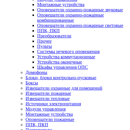
Монтажные устройства
Оповещатели охранно-пожарные звуковые
Оповещатели охранно-пожарные
комбинированные
Оповещатели охранно-пожарные световые
ППК, ПКП
Преобразователи
Прочее
Пульты
Системы речевого оповещения
Устройства коммутационные
Устройства оконечные
Шкафы управления ОПС
Домофоны
Блоки, блоки контрольно-пусковые
Боксы
Извещатели охранные для помещений
Извещатели пожарные
Извещатели тепловые
Источники электропитания
Модули управления
Монтажные устройства
Оповещатели пожарные
ППК, ПКП
Повторители