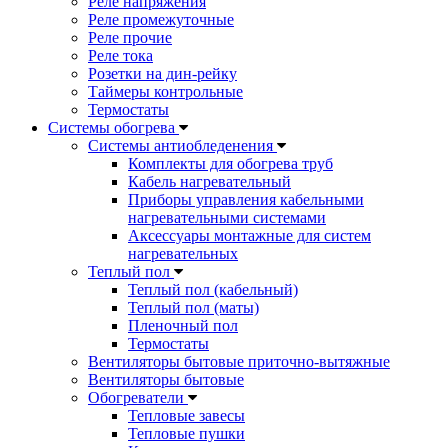
Реле напряжения
Реле промежуточные
Реле прочие
Реле тока
Розетки на дин-рейку
Таймеры контрольные
Термостаты
Системы обогрева
Системы антиобледенения
Комплекты для обогрева труб
Кабель нагревательный
Приборы управления кабельными
нагревательными системами
Аксессуары монтажные для систем
нагревательных
Теплый пол
Теплый пол (кабельный)
Теплый пол (маты)
Пленочный пол
Термостаты
Вентиляторы бытовые приточно-вытяжные
Вентиляторы бытовые
Обогреватели
Тепловые завесы
Тепловые пушки