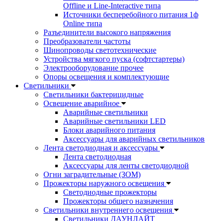
Offline и Line-Interactive типа
Источники бесперебойного питания 1ф
Online типа
Разъединители высокого напряжения
Преобразователи частоты
Шинопроводы светотехнические
Устройства мягкого пуска (софтстартеры)
Электрооборудование прочее
Опоры освещения и комплектующие
Светильники
Светильники бактерицидные
Освещение аварийное
Аварийные светильники
Аварийные светильники LED
Блоки аварийного питания
Аксессуары для аварийных светильников
Лента светодиодная и аксессуары
Лента светодиодная
Аксессуары для ленты светодиодной
Огни заградительные (ЗОМ)
Прожекторы наружного освещения
Светодиодные прожекторы
Прожекторы общего назначения
Светильники внутреннего освещения
Светильники ДАУНЛАЙТ