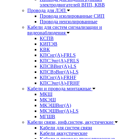
электродвигателей ВПП, КВВ
Провода для ЛЭП
Провода изолированные СИП
Провода неизолированные
Кабели для систем сигнализации и
видеонаблюдения
КСПВ
КИПЭВ
КВК
КПСнг(А)-FRLS
КПСЭнг(А)-FRLS
КПСВВнг(А)-LS
КПСВэВнг(А)-LS
КПСнг(А)-FRHF
КПСЭнг(А)-FRHF
Кабели и провода монтажные
МКШ
МКЭШ
МКЭШВнг(А)
МКЭШВнг(А)-LS
МГШВ
Кабели связи, инф.систем, акустические
Кабели для систем связи
Кабели аккустические
Кабели и провода трансляционные,