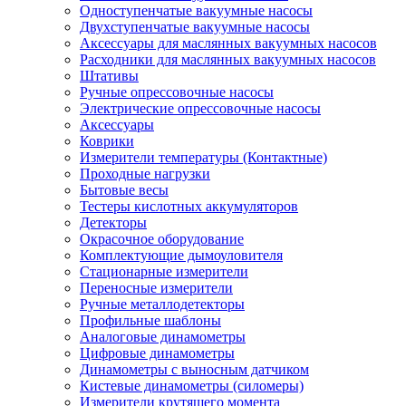
Одноступенчатые вакуумные насосы
Двухступенчатые вакуумные насосы
Аксессуары для маслянных вакуумных насосов
Расходники для маслянных вакуумных насосов
Штативы
Ручные опрессовочные насосы
Электрические опрессовочные насосы
Аксессуары
Коврики
Измерители температуры (Контактные)
Проходные нагрузки
Бытовые весы
Тестеры кислотных аккумуляторов
Детекторы
Окрасочное оборудование
Комплектующие дымоуловителя
Стационарные измерители
Переносные измерители
Ручные металлодетекторы
Профильные шаблоны
Аналоговые динамометры
Цифровые динамометры
Динамометры с выносным датчиком
Кистевые динамометры (силомеры)
Измерители крутящего момента