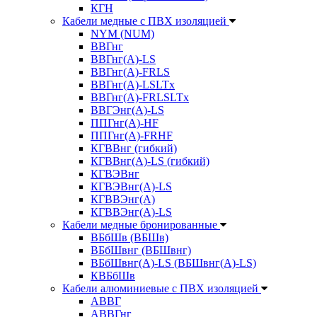
КГН
Кабели медные с ПВХ изоляцией
NYM (NUM)
ВВГнг
ВВГнг(А)-LS
ВВГнг(А)-FRLS
ВВГнг(A)-LSLTx
ВВГнг(A)-FRLSLTx
ВВГЭнг(А)-LS
ППГнг(А)-HF
ППГнг(А)-FRHF
КГВВнг (гибкий)
КГВВнг(А)-LS (гибкий)
КГВЭВнг
КГВЭВнг(А)-LS
КГВВЭнг(А)
КГВВЭнг(А)-LS
Кабели медные бронированные
ВБбШв (ВБШв)
ВБбШвнг (ВБШвнг)
ВБбШвнг(А)-LS (ВБШвнг(А)-LS)
КВБбШв
Кабели алюминиевые с ПВХ изоляцией
АВВГ
АВВГнг