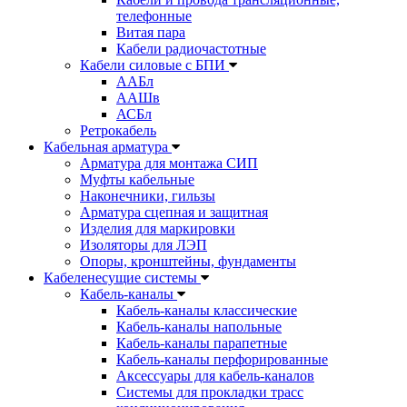
телефонные
Витая пара
Кабели радиочастотные
Кабели силовые с БПИ
ААБл
ААШв
АСБл
Ретрокабель
Кабельная арматура
Арматура для монтажа СИП
Муфты кабельные
Наконечники, гильзы
Арматура сцепная и защитная
Изделия для маркировки
Изоляторы для ЛЭП
Опоры, кронштейны, фундаменты
Кабеленесущие системы
Кабель-каналы
Кабель-каналы классические
Кабель-каналы напольные
Кабель-каналы парапетные
Кабель-каналы перфорированные
Аксессуары для кабель-каналов
Системы для прокладки трасс