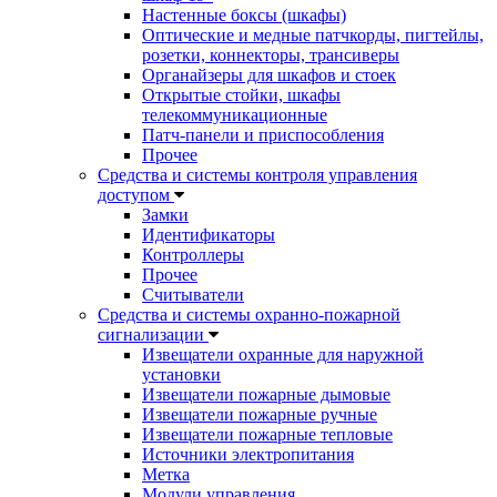
Настенные боксы (шкафы)
Оптические и медные патчкорды, пигтейлы,
розетки, коннекторы, трансиверы
Органайзеры для шкафов и стоек
Открытые стойки, шкафы
телекоммуникационные
Патч-панели и приспособления
Прочее
Средства и системы контроля управления
доступом
Замки
Идентификаторы
Контроллеры
Прочее
Считыватели
Средства и системы охранно-пожарной
сигнализации
Извещатели охранные для наружной
установки
Извещатели пожарные дымовые
Извещатели пожарные ручные
Извещатели пожарные тепловые
Источники электропитания
Метка
Модули управления