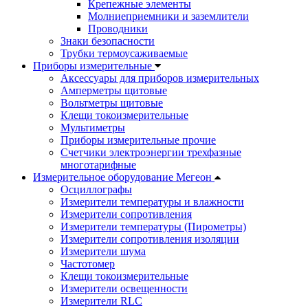
Крепежные элементы
Молниеприемники и заземлители
Проводники
Знаки безопасности
Трубки термоусаживаемые
Приборы измерительные
Аксессуары для приборов измерительных
Амперметры щитовые
Вольтметры щитовые
Клещи токоизмерительные
Мультиметры
Приборы измерительные прочие
Счетчики электроэнергии трехфазные
многотарифные
Измерительное оборудование Мегеон
Осциллографы
Измерители температуры и влажности
Измерители сопротивления
Измерители температуры (Пирометры)
Измерители сопротивления изоляции
Измерители шума
Частотомер
Клещи токоизмерительные
Измерители освещенности
Измерители RLC