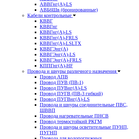
АВВГнг(А)-LS
АВБбШв (бронированные)
Кабели контрольные
КВВГ
КВВГнг
КВВГнг(А)-LS
КВВГнг(А)-FRLS
КВВГнг(А)-LSLTX
КВВГЭнг(А)
КВВГЭнг(А)-LS
КВВГЭнг(А)-FRLS
КППГнг(А)-HF
Провода и шнуры различного назначения
Провод АПВ
Провод ПУВ (ПВ-1)
Провод ПУВнг(А)-LS
Провод ПУГВ (ПВ-3 гибкий)
Провод ПУГВнг(А)-LS
Провода и шнуры соединительные ПВС,
ШВВП
Провода нагревательные ПНСВ
Провод термостойкий РКГМ
Провода и шнуры осветительные ПУНП,
ПУГНП
Провода для водопогружных