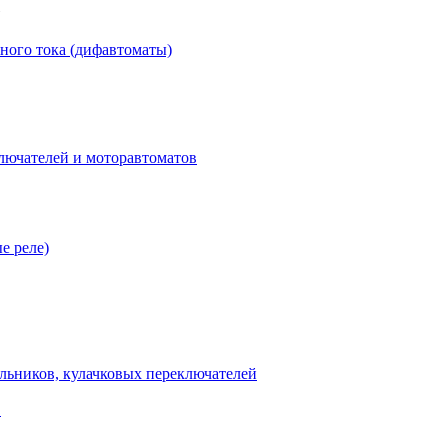
ного тока (дифавтоматы)
лючателей и моторавтоматов
е реле)
льников, кулачковых переключателей
В