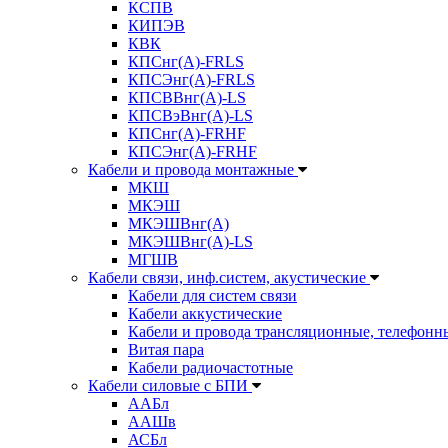
КСПВ
КИПЭВ
КВК
КПСнг(А)-FRLS
КПСЭнг(А)-FRLS
КПСВВнг(А)-LS
КПСВэВнг(А)-LS
КПСнг(А)-FRHF
КПСЭнг(А)-FRHF
Кабели и провода монтажные
МКШ
МКЭШ
МКЭШВнг(А)
МКЭШВнг(А)-LS
МГШВ
Кабели связи, инф.систем, акустические
Кабели для систем связи
Кабели аккустические
Кабели и провода трансляционные, телефонн
Витая пара
Кабели радиочастотные
Кабели силовые с БПИ
ААБл
ААШв
АСБл