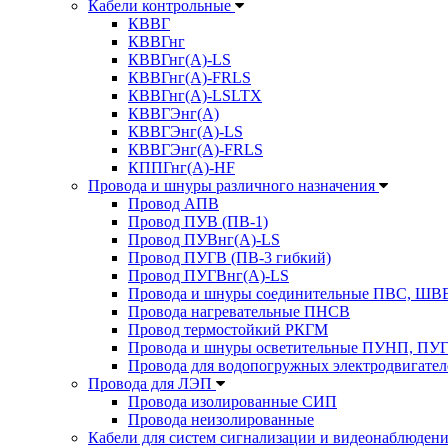
Кабели контрольные
КВВГ
КВВГнг
КВВГнг(А)-LS
КВВГнг(А)-FRLS
КВВГнг(А)-LSLTX
КВВГЭнг(А)
КВВГЭнг(А)-LS
КВВГЭнг(А)-FRLS
КППГнг(А)-HF
Провода и шнуры различного назначения
Провод АПВ
Провод ПУВ (ПВ-1)
Провод ПУВнг(А)-LS
Провод ПУГВ (ПВ-3 гибкий)
Провод ПУГВнг(А)-LS
Провода и шнуры соединительные ПВС, Ш
Провода нагревательные ПНСВ
Провод термостойкий РКГМ
Провода и шнуры осветительные ПУНП, ПУ
Провода для водопогружных электродвигате
Провода для ЛЭП
Провода изолированные СИП
Провода неизолированные
Кабели для систем сигнализации и видеонаблюден