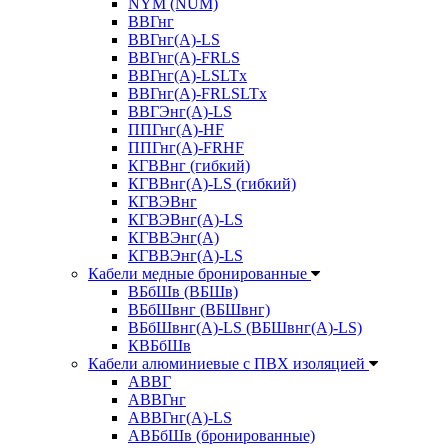
NYM (NUM)
ВВГнг
ВВГнг(А)-LS
ВВГнг(А)-FRLS
ВВГнг(A)-LSLTx
ВВГнг(A)-FRLSLTx
ВВГЭнг(А)-LS
ППГнг(А)-HF
ППГнг(А)-FRHF
КГВВнг (гибкий)
КГВВнг(А)-LS (гибкий)
КГВЭВнг
КГВЭВнг(А)-LS
КГВВЭнг(А)
КГВВЭнг(А)-LS
Кабели медные бронированные
ВБбШв (ВБШв)
ВБбШвнг (ВБШвнг)
ВБбШвнг(А)-LS (ВБШвнг(А)-LS)
КВБбШв
Кабели алюминиевые с ПВХ изоляцией
АВВГ
АВВГнг
АВВГнг(А)-LS
АВБбШв (бронированные)