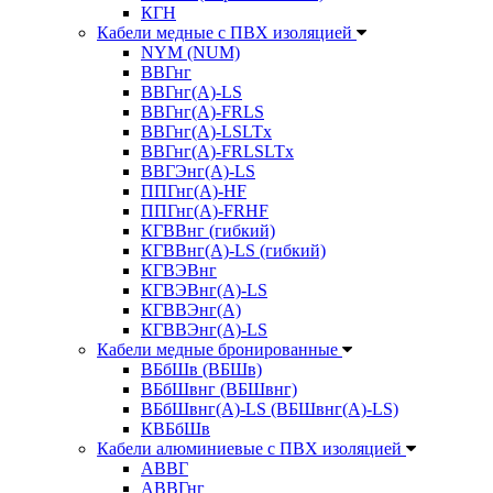
КГН
Кабели медные с ПВХ изоляцией
NYM (NUM)
ВВГнг
ВВГнг(А)-LS
ВВГнг(А)-FRLS
ВВГнг(A)-LSLTx
ВВГнг(A)-FRLSLTx
ВВГЭнг(А)-LS
ППГнг(А)-HF
ППГнг(А)-FRHF
КГВВнг (гибкий)
КГВВнг(А)-LS (гибкий)
КГВЭВнг
КГВЭВнг(А)-LS
КГВВЭнг(А)
КГВВЭнг(А)-LS
Кабели медные бронированные
ВБбШв (ВБШв)
ВБбШвнг (ВБШвнг)
ВБбШвнг(А)-LS (ВБШвнг(А)-LS)
КВБбШв
Кабели алюминиевые с ПВХ изоляцией
АВВГ
АВВГнг