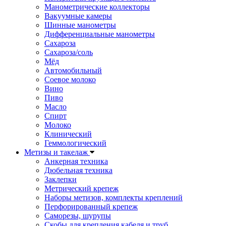
Манометрические коллекторы
Вакуумные камеры
Шинные манометры
Дифференциальные манометры
Сахароза
Сахароза/соль
Мёд
Автомобильный
Соевое молоко
Вино
Пиво
Масло
Спирт
Молоко
Клинический
Геммологический
Метизы и такелаж
Анкерная техника
Дюбельная техника
Заклепки
Метрический крепеж
Наборы метизов, комплекты креплений
Перфорированный крепеж
Саморезы, шурупы
Скобы для крепления кабеля и труб