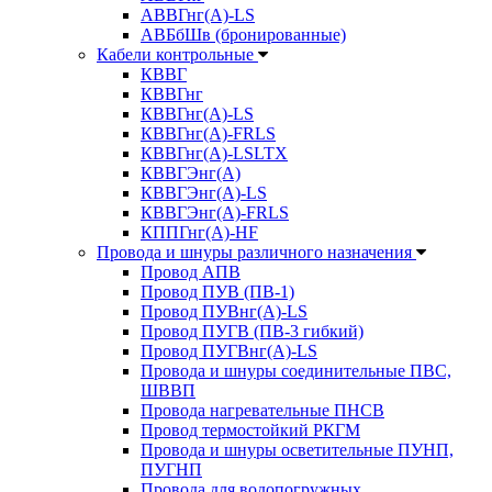
АВВГнг(А)-LS
АВБбШв (бронированные)
Кабели контрольные
КВВГ
КВВГнг
КВВГнг(А)-LS
КВВГнг(А)-FRLS
КВВГнг(А)-LSLTX
КВВГЭнг(А)
КВВГЭнг(А)-LS
КВВГЭнг(А)-FRLS
КППГнг(А)-HF
Провода и шнуры различного назначения
Провод АПВ
Провод ПУВ (ПВ-1)
Провод ПУВнг(А)-LS
Провод ПУГВ (ПВ-3 гибкий)
Провод ПУГВнг(А)-LS
Провода и шнуры соединительные ПВС,
ШВВП
Провода нагревательные ПНСВ
Провод термостойкий РКГМ
Провода и шнуры осветительные ПУНП,
ПУГНП
Провода для водопогружных