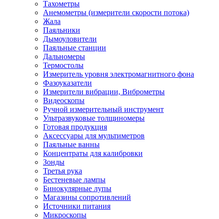
Тахометры
Анемометры (измерители скорости потока)
Жала
Паяльники
Дымоуловители
Паяльные станции
Дальномеры
Термостолы
Измеритель уровня электромагнитного фона
Фазоуказатели
Измерители вибрации, Виброметры
Видеоскопы
Ручной измерительный инструмент
Ультразвуковые толщиномеры
Готовая продукция
Аксессуары для мультиметров
Паяльные ванны
Концентраты для калибровки
Зонды
Третья рука
Бестеневые лампы
Бинокулярные лупы
Магазины сопротивлений
Источники питания
Микроскопы