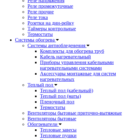
Реле напряжения
Реле промежуточные
Реле прочие
Реле тока
Розетки на дин-рейку
Таймеры контрольные
Термостаты
Системы обогрева
Системы антиобледенения
Комплекты для обогрева труб
Кабель нагревательный
Приборы управления кабельными
нагревательными системами
Аксессуары монтажные для систем
нагревательных
Теплый пол
Теплый пол (кабельный)
Теплый пол (маты)
Пленочный пол
Термостаты
Вентиляторы бытовые приточно-вытяжные
Вентиляторы бытовые
Обогреватели
Тепловые завесы
Тепловые пушки