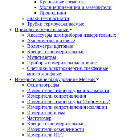
Крепежные элементы
Молниеприемники и заземлители
Проводники
Знаки безопасности
Трубки термоусаживаемые
Приборы измерительные
Аксессуары для приборов измерительных
Амперметры щитовые
Вольтметры щитовые
Клещи токоизмерительные
Мультиметры
Приборы измерительные прочие
Счетчики электроэнергии трехфазные
многотарифные
Измерительное оборудование Мегеон
Осциллографы
Измерители температуры и влажности
Измерители сопротивления
Измерители температуры (Пирометры)
Измерители сопротивления изоляции
Измерители шума
Частотомер
Клещи токоизмерительные
Измерители освещенности
Измерители RLC