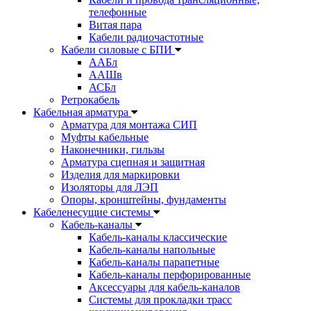
телефонные
Витая пара
Кабели радиочастотные
Кабели силовые с БПИ
ААБл
ААШв
АСБл
Ретрокабель
Кабельная арматура
Арматура для монтажа СИП
Муфты кабельные
Наконечники, гильзы
Арматура сцепная и защитная
Изделия для маркировки
Изоляторы для ЛЭП
Опоры, кронштейны, фундаменты
Кабеленесущие системы
Кабель-каналы
Кабель-каналы классические
Кабель-каналы напольные
Кабель-каналы парапетные
Кабель-каналы перфорированные
Аксессуары для кабель-каналов
Системы для прокладки трасс