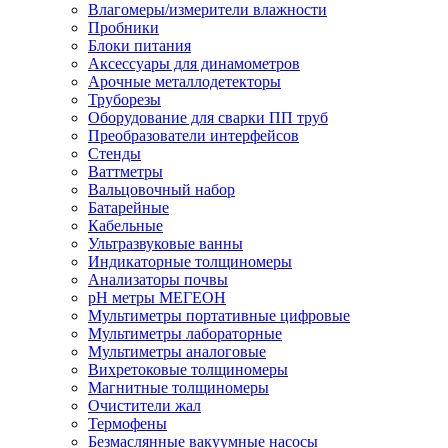
Влагомеры/измерители влажности
Пробники
Блоки питания
Аксессуары для динамометров
Арочные металлодетекторы
Труборезы
Оборудование для сварки ПП труб
Преобразователи интерфейсов
Стенды
Ваттметры
Вальцовочный набор
Батарейные
Кабельные
Ультразвуковые ванны
Индикаторные толщиномеры
Анализаторы почвы
рН метры МЕГЕОН
Мультиметры портативные цифровые
Мультиметры лабораторные
Мультиметры аналоговые
Вихретоковые толщиномеры
Магнитные толщиномеры
Очистители жал
Термофены
Безмаслянные вакуумные насосы