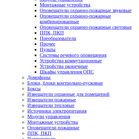
Монтажные устройства
Оповещатели охранно-пожарные звуковые
Оповещатели охранно-пожарные
комбинированные
Оповещатели охранно-пожарные световые
ППК, ПКП
Преобразователи
Прочее
Пульты
Системы речевого оповещения
Устройства коммутационные
Устройства оконечные
Шкафы управления ОПС
Домофоны
Блоки, блоки контрольно-пусковые
Боксы
Извещатели охранные для помещений
Извещатели пожарные
Извещатели тепловые
Источники электропитания
Модули управления
Монтажные устройства
Оповещатели пожарные
ППК, ПКП
Повторители