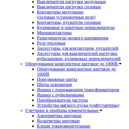
Выключатели нагрузки модульные
Выключатели нагрузки силовые
Контакторы модульные
(силовые,установочные реле)
Контакторы, пускатели силовые
Кулачковые и пакетные переключатели
Миниконтакторы
Разъединители низкого напряжения
Реле тепловые
Аксессуары для контакторов, пускателей
Аксессуары для выключателей нагрузки,
рубильников, кулачковых переключателей
Оборудование комплектное щитовое до 1000В
Оборудование комплектное щитовое до
1000В
Передвижные щиты
Щиты освещения
Ящики с понижающим трансформатором
Ящики с рубильниками
Преобразователи частоты
Устройства мягкого пуска (софтстартеры)
Счетчики и приборы измерительные
Амперметры щитовые
Вольтметры щитовые
Клещи токоизмерительные