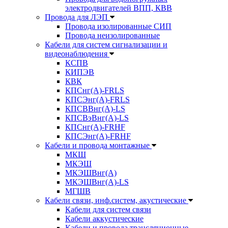
электродвигателей ВПП, КВВ
Провода для ЛЭП
Провода изолированные СИП
Провода неизолированные
Кабели для систем сигнализации и
видеонаблюдения
КСПВ
КИПЭВ
КВК
КПСнг(А)-FRLS
КПСЭнг(А)-FRLS
КПСВВнг(А)-LS
КПСВэВнг(А)-LS
КПСнг(А)-FRHF
КПСЭнг(А)-FRHF
Кабели и провода монтажные
МКШ
МКЭШ
МКЭШВнг(А)
МКЭШВнг(А)-LS
МГШВ
Кабели связи, инф.систем, акустические
Кабели для систем связи
Кабели аккустические
Кабели и провода трансляционные,