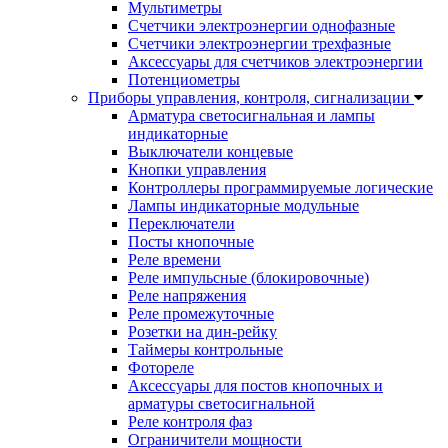
Мультиметры
Счетчики электроэнергии однофазные
Счетчики электроэнергии трехфазные
Аксессуары для счетчиков электроэнергии
Потенциометры
Приборы управления, контроля, сигнализации
Арматура светосигнальная и лампы
индикаторные
Выключатели концевые
Кнопки управления
Контроллеры программируемые логические
Лампы индикаторные модульные
Переключатели
Посты кнопочные
Реле времени
Реле импульсные (блокировочные)
Реле напряжения
Реле промежуточные
Розетки на дин-рейку
Таймеры контрольные
Фотореле
Аксессуары для постов кнопочных и
арматуры светосигнальной
Реле контроля фаз
Ограничители мощности