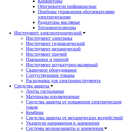
Конвекторы
Обогреватели инфракрасные
Приборы управления обогревателями
электрическими
Радиаторы масляные
Тепловентиляторы
Инструмент электротехнический
Инструмент электрика
Инструмент гидравлический
Инструмент механический
Инструмент прочий
Паяльники и припой
Инструмент штукатурно-малярный
Сварочное оборудование
Сопутствующие товары
Расходники для электроинструмента
Cредства защиты
Ленты сигнальные
Материалы изоляционные
Средства защиты от поражения электрическим
током
Кембрик
Средства защиты от механических воздействий
Указатели напряжения и заземления
Системы молниезащиты и заземления