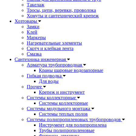
Такелаж
Тросы, цепи, веревки, проволока
Хомуты и сантехнический крепеж
Хозтовары
Замки
Клей
Маркеры
Нагревательные элементы
Скотч и клейкая лента
Смазка
Сантехника инженерная
Арматура трубопроводная
Краны шаровые водозапорные
Гибкая подводка
Для воды
Прочее
Крепеж и инструмент
Системы коллекторные
Системы коллекторные
Системы модульного монтажа
Системы теплых полов
Системы полипропиленовых трубопроводов
Инструмент для полипропилена
Трубы полипропиленовые
Фитинги, арматура