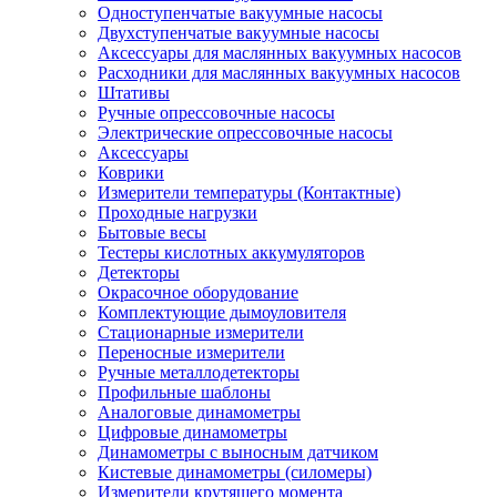
Одноступенчатые вакуумные насосы
Двухступенчатые вакуумные насосы
Аксессуары для маслянных вакуумных насосов
Расходники для маслянных вакуумных насосов
Штативы
Ручные опрессовочные насосы
Электрические опрессовочные насосы
Аксессуары
Коврики
Измерители температуры (Контактные)
Проходные нагрузки
Бытовые весы
Тестеры кислотных аккумуляторов
Детекторы
Окрасочное оборудование
Комплектующие дымоуловителя
Стационарные измерители
Переносные измерители
Ручные металлодетекторы
Профильные шаблоны
Аналоговые динамометры
Цифровые динамометры
Динамометры с выносным датчиком
Кистевые динамометры (силомеры)
Измерители крутящего момента