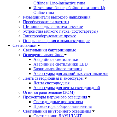
Offline и Line-Interactive типа
Источники бесперебойного питания 1ф
Online типа
Разъединители высокого напряжения
Преобразователи частоты
Шинопроводы светотехнические
Устройства мягкого пуска (софтстартеры)
Электрооборудование прочее
Опоры освещения и комплектующие
Светильники
Светильники бактерицидные
Освещение аварийное
Аварийные светильники
Аварийные светильники LED
Блоки аварийного питания
Аксессуары для аварийных светильников
Лента светодиодная и аксессуары
Лента светодиодная
Аксессуары для ленты светодиодной
Огни заградительные (ЗОМ)
Прожекторы наружного освещения
Светодиодные прожекторы
Прожекторы общего назначения
Светильники внутреннего освещения
Светильники ДАУНЛАЙТ