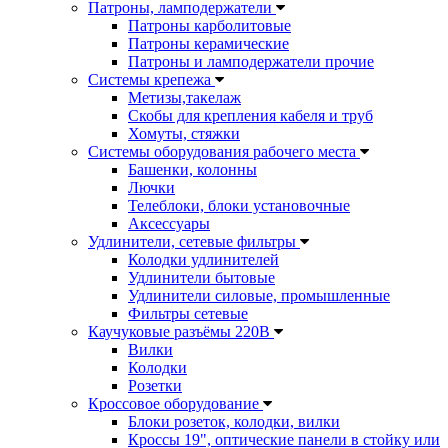
Патроны, ламподержатели
Патроны карболитовые
Патроны керамические
Патроны и ламподержатели прочие
Системы крепежа
Метизы,такелаж
Скобы для крепления кабеля и труб
Хомуты, стяжки
Системы оборудования рабочего места
Башенки, колонны
Лючки
Телеблоки, блоки установочные
Аксессуары
Удлинители, сетевые фильтры
Колодки удлинителей
Удлинители бытовые
Удлинители силовые, промышленные
Фильтры сетевые
Каучуковые разъёмы 220В
Вилки
Колодки
Розетки
Кроссовое оборудование
Блоки розеток, колодки, вилки
Кроссы 19", оптические панели в стойку или