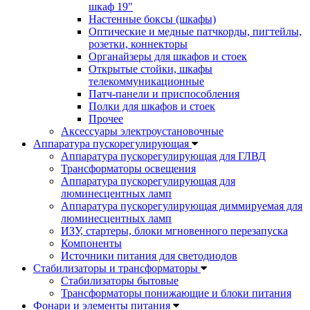
шкаф 19"
Настенные боксы (шкафы)
Оптические и медные патчкорды, пигтейлы,
розетки, коннекторы
Органайзеры для шкафов и стоек
Открытые стойки, шкафы
телекоммуникационные
Патч-панели и приспособления
Полки для шкафов и стоек
Прочее
Аксессуары электроустановочные
Аппаратура пускорегулирующая
Аппаратура пускорегулирующая для ГЛВД
Трансформаторы освещения
Аппаратура пускорегулирующая для
люминесцентных ламп
Аппаратура пускорегулирующая диммируемая для
люминесцентных ламп
ИЗУ, стартеры, блоки мгновенного перезапуска
Компоненты
Источники питания для светодиодов
Стабилизаторы и трансформаторы
Стабилизаторы бытовые
Трансформаторы понижающие и блоки питания
Фонари и элементы питания