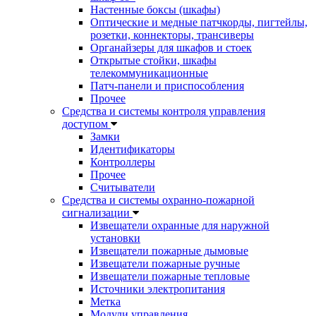
Настенные боксы (шкафы)
Оптические и медные патчкорды, пигтейлы,
розетки, коннекторы, трансиверы
Органайзеры для шкафов и стоек
Открытые стойки, шкафы
телекоммуникационные
Патч-панели и приспособления
Прочее
Средства и системы контроля управления
доступом
Замки
Идентификаторы
Контроллеры
Прочее
Считыватели
Средства и системы охранно-пожарной
сигнализации
Извещатели охранные для наружной
установки
Извещатели пожарные дымовые
Извещатели пожарные ручные
Извещатели пожарные тепловые
Источники электропитания
Метка
Модули управления