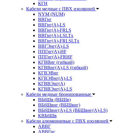
КГН
Кабели медные с ПВХ изоляцией
NYM (NUM)
ВВГнг
ВВГнг(А)-LS
ВВГнг(А)-FRLS
ВВГнг(A)-LSLTx
ВВГнг(A)-FRLSLTx
ВВГЭнг(А)-LS
ППГнг(А)-HF
ППГнг(А)-FRHF
КГВВнг (гибкий)
КГВВнг(А)-LS (гибкий)
КГВЭВнг
КГВЭВнг(А)-LS
КГВВЭнг(А)
КГВВЭнг(А)-LS
Кабели медные бронированные
ВБбШв (ВБШв)
ВБбШвнг (ВБШвнг)
ВБбШвнг(А)-LS (ВБШвнг(А)-LS)
КВБбШв
Кабели алюминиевые с ПВХ изоляцией
АВВГ
АВВГнг