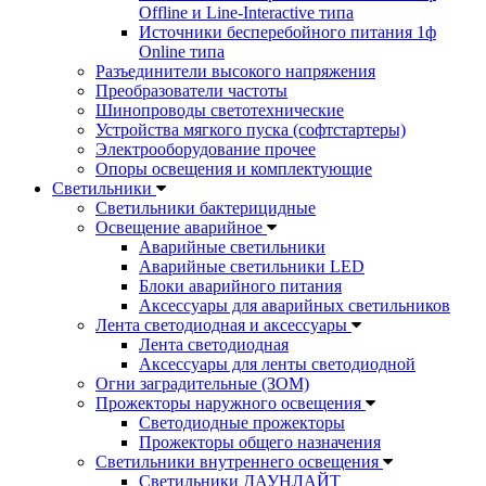
Offline и Line-Interactive типа
Источники бесперебойного питания 1ф
Online типа
Разъединители высокого напряжения
Преобразователи частоты
Шинопроводы светотехнические
Устройства мягкого пуска (софтстартеры)
Электрооборудование прочее
Опоры освещения и комплектующие
Светильники
Светильники бактерицидные
Освещение аварийное
Аварийные светильники
Аварийные светильники LED
Блоки аварийного питания
Аксессуары для аварийных светильников
Лента светодиодная и аксессуары
Лента светодиодная
Аксессуары для ленты светодиодной
Огни заградительные (ЗОМ)
Прожекторы наружного освещения
Светодиодные прожекторы
Прожекторы общего назначения
Светильники внутреннего освещения
Светильники ДАУНЛАЙТ