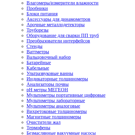
Влагомеры/измерители влажности
Пробники
Блоки питания
Аксессуары для динамометров
Арочные металлодетекторы
Труборезы
Оборудование для сварки ПП труб
Преобразователи интерфейсов
Стенды
Ваттметры
Вальцовочный набор
Батарейные
Кабельные
Ультразвуковые ванны
Индикаторные толщиномеры
Анализаторы почвы
рН метры МЕГЕОН
Мультиметры портативные цифровые
Мультиметры лабораторные
Мультиметры аналоговые
Вихретоковые толщиномеры
Магнитные толщиномеры
Очистители жал
Термофены
Безмаслянные вакуумные насосы