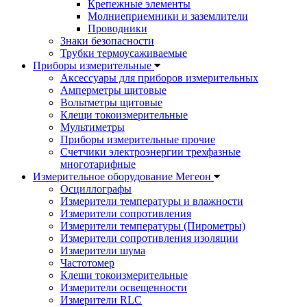
Крепежные элементы
Молниеприемники и заземлители
Проводники
Знаки безопасности
Трубки термоусаживаемые
Приборы измерительные
Аксессуары для приборов измерительных
Амперметры щитовые
Вольтметры щитовые
Клещи токоизмерительные
Мультиметры
Приборы измерительные прочие
Счетчики электроэнергии трехфазные
многотарифные
Измерительное оборудование Мегеон
Осциллографы
Измерители температуры и влажности
Измерители сопротивления
Измерители температуры (Пирометры)
Измерители сопротивления изоляции
Измерители шума
Частотомер
Клещи токоизмерительные
Измерители освещенности
Измерители RLC