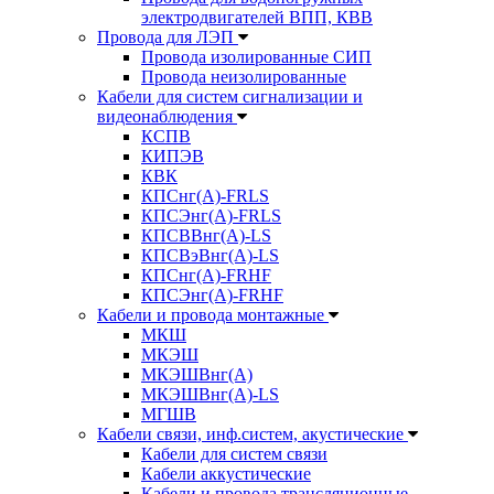
электродвигателей ВПП, КВВ
Провода для ЛЭП
Провода изолированные СИП
Провода неизолированные
Кабели для систем сигнализации и
видеонаблюдения
КСПВ
КИПЭВ
КВК
КПСнг(А)-FRLS
КПСЭнг(А)-FRLS
КПСВВнг(А)-LS
КПСВэВнг(А)-LS
КПСнг(А)-FRHF
КПСЭнг(А)-FRHF
Кабели и провода монтажные
МКШ
МКЭШ
МКЭШВнг(А)
МКЭШВнг(А)-LS
МГШВ
Кабели связи, инф.систем, акустические
Кабели для систем связи
Кабели аккустические
Кабели и провода трансляционные,