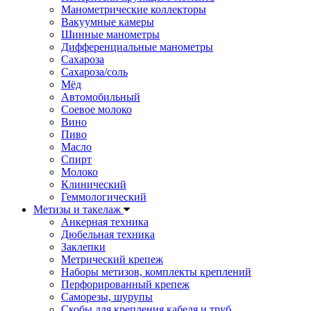
Манометрические коллекторы
Вакуумные камеры
Шинные манометры
Дифференциальные манометры
Сахароза
Сахароза/соль
Мёд
Автомобильный
Соевое молоко
Вино
Пиво
Масло
Спирт
Молоко
Клинический
Геммологический
Метизы и такелаж
Анкерная техника
Дюбельная техника
Заклепки
Метрический крепеж
Наборы метизов, комплекты креплений
Перфорированный крепеж
Саморезы, шурупы
Скобы для крепления кабеля и труб