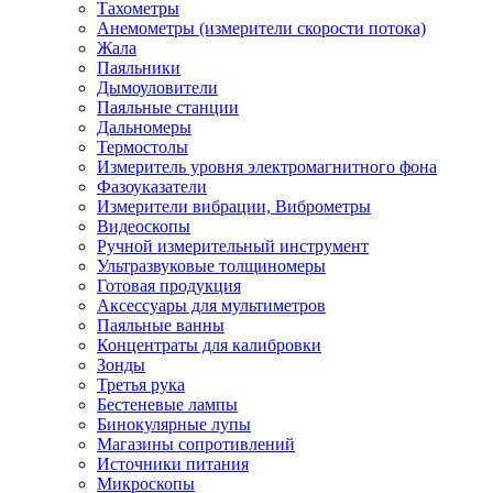
Тахометры
Анемометры (измерители скорости потока)
Жала
Паяльники
Дымоуловители
Паяльные станции
Дальномеры
Термостолы
Измеритель уровня электромагнитного фона
Фазоуказатели
Измерители вибрации, Виброметры
Видеоскопы
Ручной измерительный инструмент
Ультразвуковые толщиномеры
Готовая продукция
Аксессуары для мультиметров
Паяльные ванны
Концентраты для калибровки
Зонды
Третья рука
Бестеневые лампы
Бинокулярные лупы
Магазины сопротивлений
Источники питания
Микроскопы