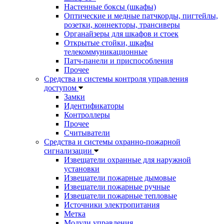
Настенные боксы (шкафы)
Оптические и медные патчкорды, пигтейлы,
розетки, коннекторы, трансиверы
Органайзеры для шкафов и стоек
Открытые стойки, шкафы
телекоммуникационные
Патч-панели и приспособления
Прочее
Средства и системы контроля управления
доступом
Замки
Идентификаторы
Контроллеры
Прочее
Считыватели
Средства и системы охранно-пожарной
сигнализации
Извещатели охранные для наружной
установки
Извещатели пожарные дымовые
Извещатели пожарные ручные
Извещатели пожарные тепловые
Источники электропитания
Метка
Модули управления