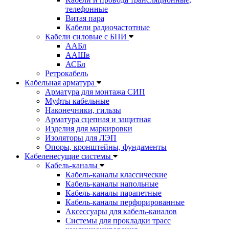
телефонные
Витая пара
Кабели радиочастотные
Кабели силовые с БПИ
ААБл
ААШв
АСБл
Ретрокабель
Кабельная арматура
Арматура для монтажа СИП
Муфты кабельные
Наконечники, гильзы
Арматура сцепная и защитная
Изделия для маркировки
Изоляторы для ЛЭП
Опоры, кронштейны, фундаменты
Кабеленесущие системы
Кабель-каналы
Кабель-каналы классические
Кабель-каналы напольные
Кабель-каналы парапетные
Кабель-каналы перфорированные
Аксессуары для кабель-каналов
Системы для прокладки трасс