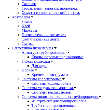
Такелаж
Тросы, цепи, веревки, проволока
Хомуты и сантехнический крепеж
Хозтовары
Замки
Клей
Маркеры
Нагревательные элементы
Скотч и клейкая лента
Смазка
Сантехника инженерная
Арматура трубопроводная
Краны шаровые водозапорные
Гибкая подводка
Для воды
Прочее
Крепеж и инструмент
Системы коллекторные
Системы коллекторные
Системы модульного монтажа
Системы теплых полов
Системы полипропиленовых трубопроводов
Инструмент для полипропилена
Трубы полипропиленовые
Фитинги, арматура