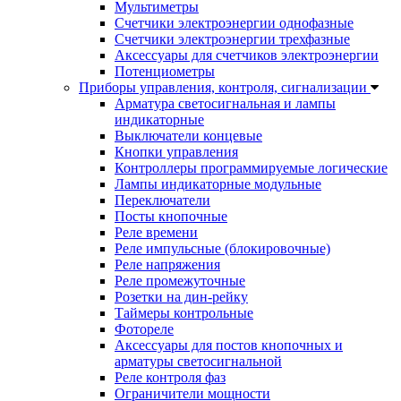
Мультиметры
Счетчики электроэнергии однофазные
Счетчики электроэнергии трехфазные
Аксессуары для счетчиков электроэнергии
Потенциометры
Приборы управления, контроля, сигнализации
Арматура светосигнальная и лампы
индикаторные
Выключатели концевые
Кнопки управления
Контроллеры программируемые логические
Лампы индикаторные модульные
Переключатели
Посты кнопочные
Реле времени
Реле импульсные (блокировочные)
Реле напряжения
Реле промежуточные
Розетки на дин-рейку
Таймеры контрольные
Фотореле
Аксессуары для постов кнопочных и
арматуры светосигнальной
Реле контроля фаз
Ограничители мощности