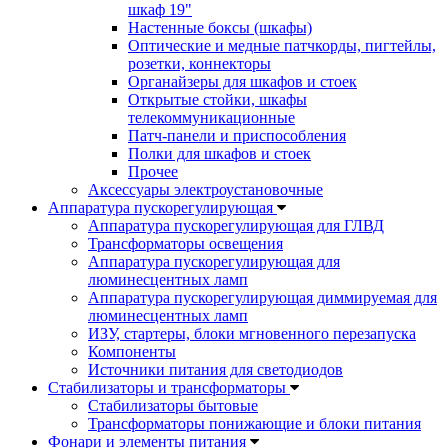
шкаф 19"
Настенные боксы (шкафы)
Оптические и медные патчкорды, пигтейлы,
розетки, коннекторы
Органайзеры для шкафов и стоек
Открытые стойки, шкафы
телекоммуникационные
Патч-панели и приспособления
Полки для шкафов и стоек
Прочее
Аксессуары электроустановочные
Аппаратура пускорегулирующая
Аппаратура пускорегулирующая для ГЛВД
Трансформаторы освещения
Аппаратура пускорегулирующая для
люминесцентных ламп
Аппаратура пускорегулирующая диммируемая для
люминесцентных ламп
ИЗУ, стартеры, блоки мгновенного перезапуска
Компоненты
Источники питания для светодиодов
Стабилизаторы и трансформаторы
Стабилизаторы бытовые
Трансформаторы понижающие и блоки питания
Фонари и элементы питания