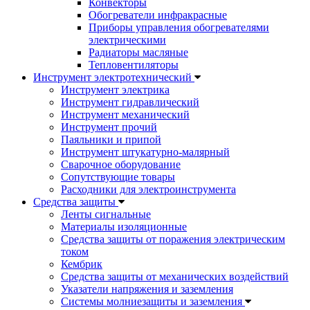
Конвекторы
Обогреватели инфракрасные
Приборы управления обогревателями
электрическими
Радиаторы масляные
Тепловентиляторы
Инструмент электротехнический
Инструмент электрика
Инструмент гидравлический
Инструмент механический
Инструмент прочий
Паяльники и припой
Инструмент штукатурно-малярный
Сварочное оборудование
Сопутствующие товары
Расходники для электроинструмента
Cредства защиты
Ленты сигнальные
Материалы изоляционные
Средства защиты от поражения электрическим
током
Кембрик
Средства защиты от механических воздействий
Указатели напряжения и заземления
Системы молниезащиты и заземления