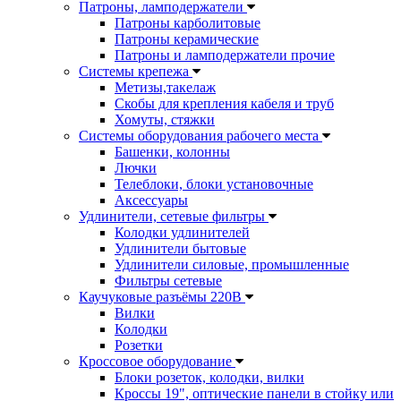
Патроны, ламподержатели
Патроны карболитовые
Патроны керамические
Патроны и ламподержатели прочие
Системы крепежа
Метизы,такелаж
Скобы для крепления кабеля и труб
Хомуты, стяжки
Системы оборудования рабочего места
Башенки, колонны
Лючки
Телеблоки, блоки установочные
Аксессуары
Удлинители, сетевые фильтры
Колодки удлинителей
Удлинители бытовые
Удлинители силовые, промышленные
Фильтры сетевые
Каучуковые разъёмы 220В
Вилки
Колодки
Розетки
Кроссовое оборудование
Блоки розеток, колодки, вилки
Кроссы 19", оптические панели в стойку или