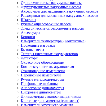
Одноступенчатые вакуумные насосы
Двухступенчатые вакуумные насосы
Аксессуары для маслянных вакуумных насосов
Расходники для маслянных вакуумных насосов
Штативы
Ручные опрессовочные насосы
Электрические опрессовочные насосы
Аксессуары
Коврики
Измерители температуры (Контактные)
Проходные нагрузки
Бытовые весы
Тестеры кислотных аккумуляторов
Детекторы
Окрасочное оборудование
Комплектующие дымоуловителя
Стационарные измерители
Переносные измерители
Ручные металлодетекторы
Профильные шаблоны
Аналоговые динамометры
Цифровые динамометры
Динамометры с выносным датчиком
Кистевые динамометры (силомеры)
Измерители крутящего момента