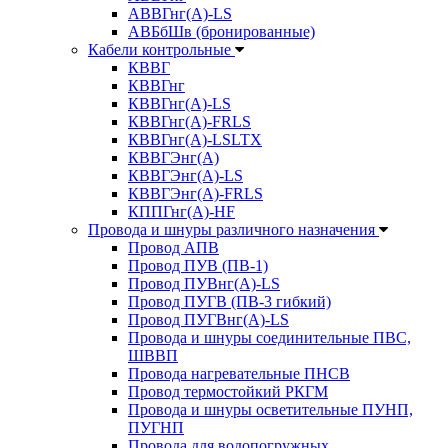
АВВГнг(А)-LS
АВБбШв (бронированные)
Кабели контрольные
КВВГ
КВВГнг
КВВГнг(А)-LS
КВВГнг(А)-FRLS
КВВГнг(А)-LSLTX
КВВГЭнг(А)
КВВГЭнг(А)-LS
КВВГЭнг(А)-FRLS
КППГнг(А)-HF
Провода и шнуры различного назначения
Провод АПВ
Провод ПУВ (ПВ-1)
Провод ПУВнг(А)-LS
Провод ПУГВ (ПВ-3 гибкий)
Провод ПУГВнг(А)-LS
Провода и шнуры соединительные ПВС,
ШВВП
Провода нагревательные ПНСВ
Провод термостойкий РКГМ
Провода и шнуры осветительные ПУНП,
ПУГНП
Провода для водопогружных