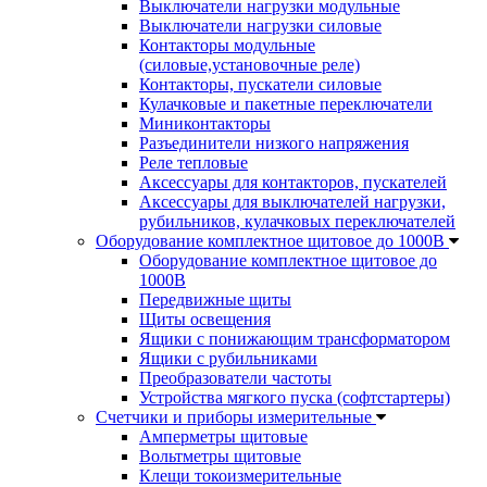
Выключатели нагрузки модульные
Выключатели нагрузки силовые
Контакторы модульные
(силовые,установочные реле)
Контакторы, пускатели силовые
Кулачковые и пакетные переключатели
Миниконтакторы
Разъединители низкого напряжения
Реле тепловые
Аксессуары для контакторов, пускателей
Аксессуары для выключателей нагрузки,
рубильников, кулачковых переключателей
Оборудование комплектное щитовое до 1000В
Оборудование комплектное щитовое до
1000В
Передвижные щиты
Щиты освещения
Ящики с понижающим трансформатором
Ящики с рубильниками
Преобразователи частоты
Устройства мягкого пуска (софтстартеры)
Счетчики и приборы измерительные
Амперметры щитовые
Вольтметры щитовые
Клещи токоизмерительные