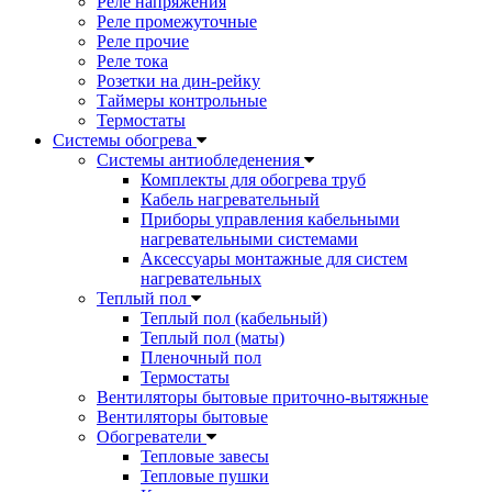
Реле напряжения
Реле промежуточные
Реле прочие
Реле тока
Розетки на дин-рейку
Таймеры контрольные
Термостаты
Системы обогрева
Системы антиобледенения
Комплекты для обогрева труб
Кабель нагревательный
Приборы управления кабельными
нагревательными системами
Аксессуары монтажные для систем
нагревательных
Теплый пол
Теплый пол (кабельный)
Теплый пол (маты)
Пленочный пол
Термостаты
Вентиляторы бытовые приточно-вытяжные
Вентиляторы бытовые
Обогреватели
Тепловые завесы
Тепловые пушки