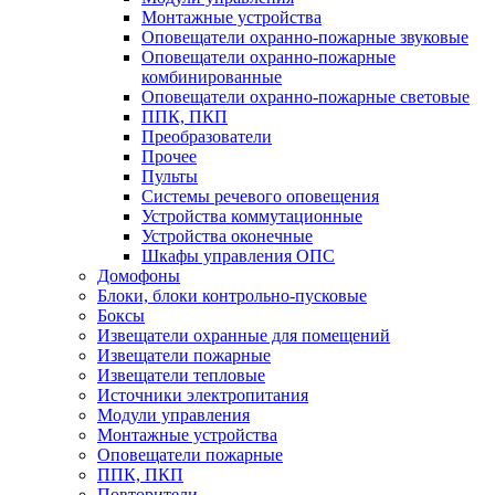
Монтажные устройства
Оповещатели охранно-пожарные звуковые
Оповещатели охранно-пожарные
комбинированные
Оповещатели охранно-пожарные световые
ППК, ПКП
Преобразователи
Прочее
Пульты
Системы речевого оповещения
Устройства коммутационные
Устройства оконечные
Шкафы управления ОПС
Домофоны
Блоки, блоки контрольно-пусковые
Боксы
Извещатели охранные для помещений
Извещатели пожарные
Извещатели тепловые
Источники электропитания
Модули управления
Монтажные устройства
Оповещатели пожарные
ППК, ПКП
Повторители