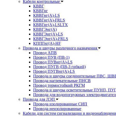
Кабели контрольные
КВВГ
КВВГнг
КВВГнг(А)-LS
КВВГнг(А)-FRLS
КВВГнг(А)-LSLTX
КВВГЭнг(А)
КВВГЭнг(А)-LS
КВВГЭнг(А)-FRLS
КППГнг(А)-HF
Провода и шнуры различного назначения
Провод АПВ
Провод ПУВ (ПВ-1)
Провод ПУВнг(А)-LS
Провод ПУГВ (ПВ-3 гибкий)
Провод ПУГВнг(А)-LS
Провода и шнуры соединительные ПВС, Ш
Провода нагревательные ПНСВ
Провод термостойкий РКГМ
Провода и шнуры осветительные ПУНП, ПУ
Провода для водопогружных электродвигате
Провода для ЛЭП
Провода изолированные СИП
Провода неизолированные
Кабели для систем сигнализации и видеонаблюден