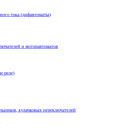
ного тока (дифавтоматы)
лючателей и моторавтоматов
е реле)
льников, кулачковых переключателей
В