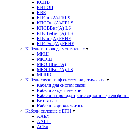
КСПВ
КИПЭВ
КВК
КПСнг(А)-FRLS
КПСЭнг(А)-FRLS
КПСВВнг(А)-LS
КПСВэВнг(А)-LS
КПСнг(А)-FRHF
КПСЭнг(А)-FRHF
Кабели и провода монтажные
МКШ
МКЭШ
МКЭШВнг(А)
МКЭШВнг(А)-LS
МГШВ
Кабели связи, инф.систем, акустические
Кабели для систем связи
Кабели аккустические
Кабели и провода трансляционные, телефонн
Витая пара
Кабели радиочастотные
Кабели силовые с БПИ
ААБл
ААШв
АСБл