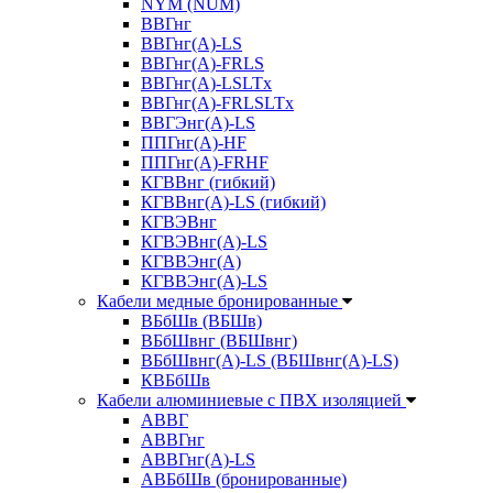
NYM (NUM)
ВВГнг
ВВГнг(А)-LS
ВВГнг(А)-FRLS
ВВГнг(A)-LSLTx
ВВГнг(A)-FRLSLTx
ВВГЭнг(А)-LS
ППГнг(А)-HF
ППГнг(А)-FRHF
КГВВнг (гибкий)
КГВВнг(А)-LS (гибкий)
КГВЭВнг
КГВЭВнг(А)-LS
КГВВЭнг(А)
КГВВЭнг(А)-LS
Кабели медные бронированные
ВБбШв (ВБШв)
ВБбШвнг (ВБШвнг)
ВБбШвнг(А)-LS (ВБШвнг(А)-LS)
КВБбШв
Кабели алюминиевые с ПВХ изоляцией
АВВГ
АВВГнг
АВВГнг(А)-LS
АВБбШв (бронированные)