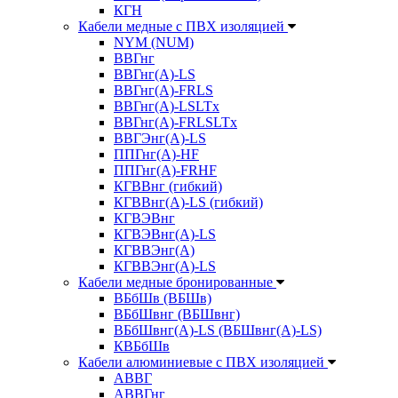
КГН
Кабели медные с ПВХ изоляцией
NYM (NUM)
ВВГнг
ВВГнг(А)-LS
ВВГнг(А)-FRLS
ВВГнг(A)-LSLTx
ВВГнг(A)-FRLSLTx
ВВГЭнг(А)-LS
ППГнг(А)-HF
ППГнг(А)-FRHF
КГВВнг (гибкий)
КГВВнг(А)-LS (гибкий)
КГВЭВнг
КГВЭВнг(А)-LS
КГВВЭнг(А)
КГВВЭнг(А)-LS
Кабели медные бронированные
ВБбШв (ВБШв)
ВБбШвнг (ВБШвнг)
ВБбШвнг(А)-LS (ВБШвнг(А)-LS)
КВБбШв
Кабели алюминиевые с ПВХ изоляцией
АВВГ
АВВГнг