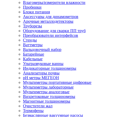
Влагомеры/измерители влажности
Пробники
Блоки питания
Аксессуары для динамометров
Арочные металлодетекторы
Труборезы
Оборудование для сварки ПП труб
Преобразователи интерфейсов
Стенды
Ваттметры
Вальцовочный набор
Батарейные
Кабельные
Ультразвуковые ванны
Индикаторные толщиномеры
Анализаторы почвы
рН метры МЕГЕОН
Мультиметры портативные цифровые
Мультиметры лабораторные
Мультиметры аналоговые
Вихретоковые толщиномеры
Магнитные толщиномеры
Очистители жал
Термофены
Безмаслянные вакуумные насосы