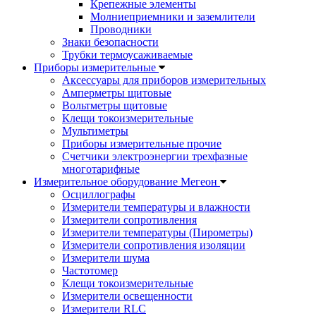
Крепежные элементы
Молниеприемники и заземлители
Проводники
Знаки безопасности
Трубки термоусаживаемые
Приборы измерительные
Аксессуары для приборов измерительных
Амперметры щитовые
Вольтметры щитовые
Клещи токоизмерительные
Мультиметры
Приборы измерительные прочие
Счетчики электроэнергии трехфазные
многотарифные
Измерительное оборудование Мегеон
Осциллографы
Измерители температуры и влажности
Измерители сопротивления
Измерители температуры (Пирометры)
Измерители сопротивления изоляции
Измерители шума
Частотомер
Клещи токоизмерительные
Измерители освещенности
Измерители RLC