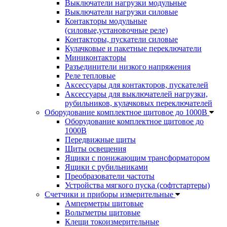
Выключатели нагрузки модульные
Выключатели нагрузки силовые
Контакторы модульные
(силовые,установочные реле)
Контакторы, пускатели силовые
Кулачковые и пакетные переключатели
Миниконтакторы
Разъединители низкого напряжения
Реле тепловые
Аксессуары для контакторов, пускателей
Аксессуары для выключателей нагрузки,
рубильников, кулачковых переключателей
Оборудование комплектное щитовое до 1000В
Оборудование комплектное щитовое до
1000В
Передвижные щиты
Щиты освещения
Ящики с понижающим трансформатором
Ящики с рубильниками
Преобразователи частоты
Устройства мягкого пуска (софтстартеры)
Счетчики и приборы измерительные
Амперметры щитовые
Вольтметры щитовые
Клещи токоизмерительные