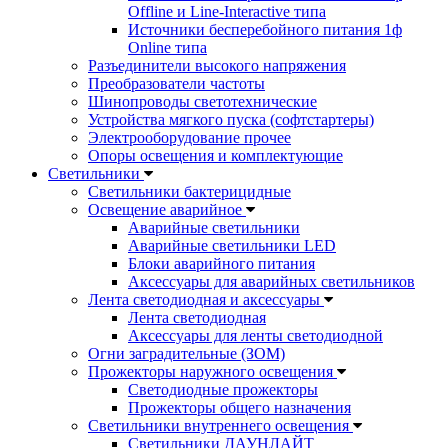
Offline и Line-Interactive типа
Источники бесперебойного питания 1ф
Online типа
Разъединители высокого напряжения
Преобразователи частоты
Шинопроводы светотехнические
Устройства мягкого пуска (софтстартеры)
Электрооборудование прочее
Опоры освещения и комплектующие
Светильники
Светильники бактерицидные
Освещение аварийное
Аварийные светильники
Аварийные светильники LED
Блоки аварийного питания
Аксессуары для аварийных светильников
Лента светодиодная и аксессуары
Лента светодиодная
Аксессуары для ленты светодиодной
Огни заградительные (ЗОМ)
Прожекторы наружного освещения
Светодиодные прожекторы
Прожекторы общего назначения
Светильники внутреннего освещения
Светильники ДАУНЛАЙТ