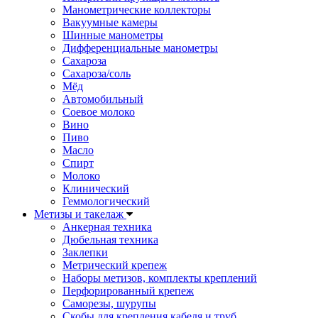
Манометрические коллекторы
Вакуумные камеры
Шинные манометры
Дифференциальные манометры
Сахароза
Сахароза/соль
Мёд
Автомобильный
Соевое молоко
Вино
Пиво
Масло
Спирт
Молоко
Клинический
Геммологический
Метизы и такелаж
Анкерная техника
Дюбельная техника
Заклепки
Метрический крепеж
Наборы метизов, комплекты креплений
Перфорированный крепеж
Саморезы, шурупы
Скобы для крепления кабеля и труб