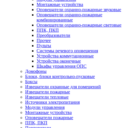
Монтажные устройства
Оповещатели охранно-пожарные звуковые
Оповещатели охранно-пожарные
комбинированные
Оповещатели охранно-пожарные световые
ППК, ПКП
Преобразователи
Прочее
Пульты
Системы речевого оповещения
Устройства коммутационные
Устройства оконечные
Шкафы управления ОПС
Домофоны
Блоки, блоки контрольно-пусковые
Боксы
Извещатели охранные для помещений
Извещатели пожарные
Извещатели тепловые
Источники электропитания
Модули управления
Монтажные устройства
Оповещатели пожарные
ППК, ПКП
Повторители