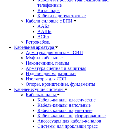
телефонные
Витая пара
Кабели радиочастотные
Кабели силовые с БПИ
ААБл
ААШв
АСБл
Ретрокабель
Кабельная арматура
Арматура для монтажа СИП
Муфты кабельные
Наконечники, гильзы
Арматура сцепная и защитная
Изделия для маркировки
Изоляторы для ЛЭП
Опоры, кронштейны, фундаменты
Кабеленесущие системы
Кабель-каналы
Кабель-каналы классические
Кабель-каналы напольные
Кабель-каналы парапетные
Кабель-каналы перфорированные
Аксессуары для кабель-каналов
Системы для прокладки трасс