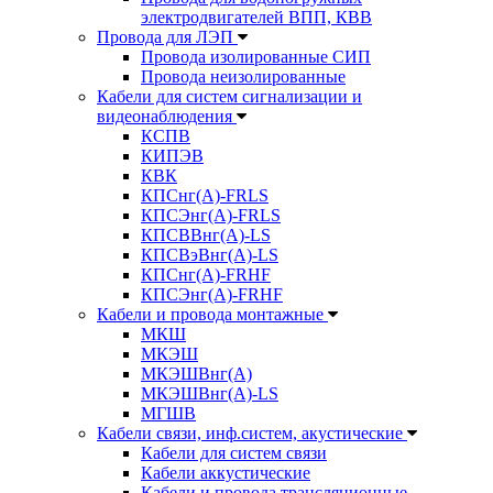
электродвигателей ВПП, КВВ
Провода для ЛЭП
Провода изолированные СИП
Провода неизолированные
Кабели для систем сигнализации и
видеонаблюдения
КСПВ
КИПЭВ
КВК
КПСнг(А)-FRLS
КПСЭнг(А)-FRLS
КПСВВнг(А)-LS
КПСВэВнг(А)-LS
КПСнг(А)-FRHF
КПСЭнг(А)-FRHF
Кабели и провода монтажные
МКШ
МКЭШ
МКЭШВнг(А)
МКЭШВнг(А)-LS
МГШВ
Кабели связи, инф.систем, акустические
Кабели для систем связи
Кабели аккустические
Кабели и провода трансляционные,