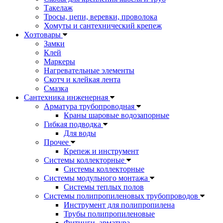
Такелаж
Тросы, цепи, веревки, проволока
Хомуты и сантехнический крепеж
Хозтовары
Замки
Клей
Маркеры
Нагревательные элементы
Скотч и клейкая лента
Смазка
Сантехника инженерная
Арматура трубопроводная
Краны шаровые водозапорные
Гибкая подводка
Для воды
Прочее
Крепеж и инструмент
Системы коллекторные
Системы коллекторные
Системы модульного монтажа
Системы теплых полов
Системы полипропиленовых трубопроводов
Инструмент для полипропилена
Трубы полипропиленовые
Фитинги, арматура