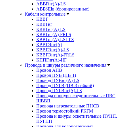
АВВГнг(А)-LS
АВБбШв (бронированные)
Кабели контрольные
КВВГ
КВВГнг
КВВГнг(А)-LS
КВВГнг(А)-FRLS
КВВГнг(А)-LSLTX
КВВГЭнг(А)
КВВГЭнг(А)-LS
КВВГЭнг(А)-FRLS
КППГнг(А)-HF
Провода и шнуры различного назначения
Провод АПВ
Провод ПУВ (ПВ-1)
Провод ПУВнг(А)-LS
Провод ПУГВ (ПВ-3 гибкий)
Провод ПУГВнг(А)-LS
Провода и шнуры соединительные ПВС,
ШВВП
Провода нагревательные ПНСВ
Провод термостойкий РКГМ
Провода и шнуры осветительные ПУНП,
ПУГНП
Провода для водопогружных