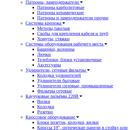
Патроны, ламподержатели
Патроны карболитовые
Патроны керамические
Патроны и ламподержатели прочие
Системы крепежа
Метизы,такелаж
Скобы для крепления кабеля и труб
Хомуты, стяжки
Системы оборудования рабочего места
Башенки, колонны
Лючки
Телеблоки, блоки установочные
Аксессуары
Удлинители, сетевые фильтры
Колодки удлинителей
Удлинители бытовые
Удлинители силовые, промышленные
Фильтры сетевые
Каучуковые разъёмы 220В
Вилки
Колодки
Розетки
Кроссовое оборудование
Блоки розеток, колодки, вилки
Кроссы 19", оптические панели в стойку или