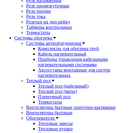
Реле напряжения
Реле промежуточные
Реле прочие
Реле тока
Розетки на дин-рейку
Таймеры контрольные
Термостаты
Системы обогрева
Системы антиобледенения
Комплекты для обогрева труб
Кабель нагревательный
Приборы управления кабельными
нагревательными системами
Аксессуары монтажные для систем
нагревательных
Теплый пол
Теплый пол (кабельный)
Теплый пол (маты)
Пленочный пол
Термостаты
Вентиляторы бытовые приточно-вытяжные
Вентиляторы бытовые
Обогреватели
Тепловые завесы
Тепловые пушки