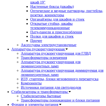
шкаф 19"
Настенные боксы (шкафы)
Оптические и медные патчкорды, пигтейлы,
розетки, коннекторы
Органайзеры для шкафов и стоек
Открытые стойки, шкафы
телекоммуникационные
Патч-панели и приспособления
Полки для шкафов и стоек
Прочее
Аксессуары электроустановочные
Аппаратура пускорегулирующая
Аппаратура пускорегулирующая для ГЛВД
Трансформаторы освещения
Аппаратура пускорегулирующая для
люминесцентных ламп
Аппаратура пускорегулирующая диммируемая для
люминесцентных ламп
ИЗУ, стартеры, блоки мгновенного перезапуска
Компоненты
Источники питания для светодиодов
Стабилизаторы и трансформаторы
Стабилизаторы бытовые
Трансформаторы понижающие и блоки питания
Фонари и элементы питания