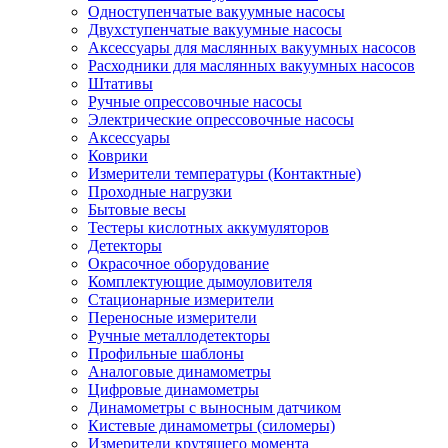
Одноступенчатые вакуумные насосы
Двухступенчатые вакуумные насосы
Аксессуары для маслянных вакуумных насосов
Расходники для маслянных вакуумных насосов
Штативы
Ручные опрессовочные насосы
Электрические опрессовочные насосы
Аксессуары
Коврики
Измерители температуры (Контактные)
Проходные нагрузки
Бытовые весы
Тестеры кислотных аккумуляторов
Детекторы
Окрасочное оборудование
Комплектующие дымоуловителя
Стационарные измерители
Переносные измерители
Ручные металлодетекторы
Профильные шаблоны
Аналоговые динамометры
Цифровые динамометры
Динамометры с выносным датчиком
Кистевые динамометры (силомеры)
Измерители крутящего момента