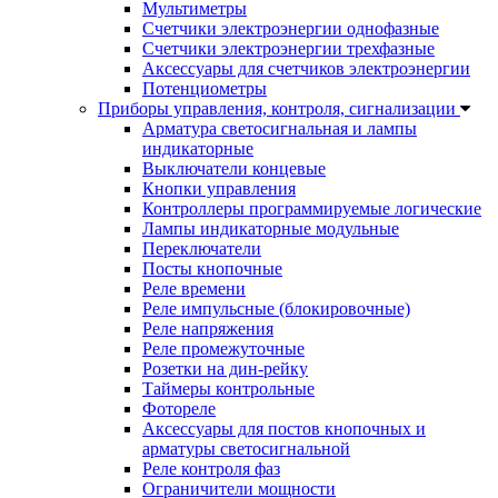
Мультиметры
Счетчики электроэнергии однофазные
Счетчики электроэнергии трехфазные
Аксессуары для счетчиков электроэнергии
Потенциометры
Приборы управления, контроля, сигнализации
Арматура светосигнальная и лампы
индикаторные
Выключатели концевые
Кнопки управления
Контроллеры программируемые логические
Лампы индикаторные модульные
Переключатели
Посты кнопочные
Реле времени
Реле импульсные (блокировочные)
Реле напряжения
Реле промежуточные
Розетки на дин-рейку
Таймеры контрольные
Фотореле
Аксессуары для постов кнопочных и
арматуры светосигнальной
Реле контроля фаз
Ограничители мощности