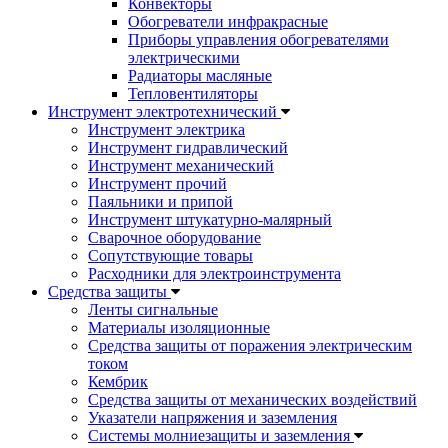
Конвекторы
Обогреватели инфракрасные
Приборы управления обогревателями
электрическими
Радиаторы масляные
Тепловентиляторы
Инструмент электротехнический
Инструмент электрика
Инструмент гидравлический
Инструмент механический
Инструмент прочий
Паяльники и припой
Инструмент штукатурно-малярный
Сварочное оборудование
Сопутствующие товары
Расходники для электроинструмента
Cредства защиты
Ленты сигнальные
Материалы изоляционные
Средства защиты от поражения электрическим
током
Кембрик
Средства защиты от механических воздействий
Указатели напряжения и заземления
Системы молниезащиты и заземления