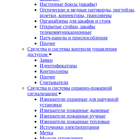
Настенные боксы (шкафы)
Оптические и медные патчкорды, пигтейлы,
розетки, коннекторы, трансиверы
Органайзеры для шкафов и стоек
Открытые стойки, шкафы
телекоммуникационные
Патч-панели и приспособления
Прочее
Средства и системы контроля управления
доступом
Замки
Идентификаторы
Контроллеры
Прочее
Считыватели
Средства и системы охранно-пожарной
сигнализации
Извещатели охранные для наружной
установки
Извещатели пожарные дымовые
Извещатели пожарные ручные
Извещатели пожарные тепловые
Источники электропитания
Метка
Модули управления