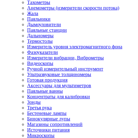
Тахометры
Анемометры (измерители скорости потока)
Жала
Паяльники
Дымоуловители
Паяльные станции
Дальномеры
Термостолы
Измеритель уровня электромагнитного фона
Фазоуказатели
Измерители вибрации, Виброметры
Видеоскопы
Ручной измерительный инструмент
Ультразвуковые толщиномеры
Готовая продукция
Аксессуары для мультиметров
Паяльные ванны
Концентраты для калибровки
Зонды
Третья рука
Бестеневые лампы
Бинокулярные лупы
Магазины сопротивлений
Источники питания
Микроскопы