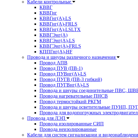
Кабели контрольные
КВВГ
КВВГнг
КВВГнг(А)-LS
КВВГнг(А)-FRLS
КВВГнг(А)-LSLTX
КВВГЭнг(А)
КВВГЭнг(А)-LS
КВВГЭнг(А)-FRLS
КППГнг(А)-HF
Провода и шнуры различного назначения
Провод АПВ
Провод ПУВ (ПВ-1)
Провод ПУВнг(А)-LS
Провод ПУГВ (ПВ-3 гибкий)
Провод ПУГВнг(А)-LS
Провода и шнуры соединительные ПВС, Ш
Провода нагревательные ПНСВ
Провод термостойкий РКГМ
Провода и шнуры осветительные ПУНП, ПУ
Провода для водопогружных электродвигате
Провода для ЛЭП
Провода изолированные СИП
Провода неизолированные
Кабели для систем сигнализации и видеонаблюден