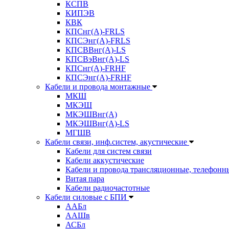
КСПВ
КИПЭВ
КВК
КПСнг(А)-FRLS
КПСЭнг(А)-FRLS
КПСВВнг(А)-LS
КПСВэВнг(А)-LS
КПСнг(А)-FRHF
КПСЭнг(А)-FRHF
Кабели и провода монтажные
МКШ
МКЭШ
МКЭШВнг(А)
МКЭШВнг(А)-LS
МГШВ
Кабели связи, инф.систем, акустические
Кабели для систем связи
Кабели аккустические
Кабели и провода трансляционные, телефонн
Витая пара
Кабели радиочастотные
Кабели силовые с БПИ
ААБл
ААШв
АСБл