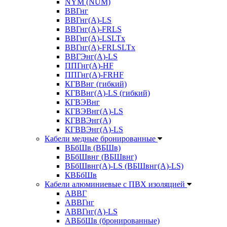
NYM (NUM)
ВВГнг
ВВГнг(А)-LS
ВВГнг(А)-FRLS
ВВГнг(A)-LSLTx
ВВГнг(A)-FRLSLTx
ВВГЭнг(А)-LS
ППГнг(А)-HF
ППГнг(А)-FRHF
КГВВнг (гибкий)
КГВВнг(А)-LS (гибкий)
КГВЭВнг
КГВЭВнг(А)-LS
КГВВЭнг(А)
КГВВЭнг(А)-LS
Кабели медные бронированные
ВБбШв (ВБШв)
ВБбШвнг (ВБШвнг)
ВБбШвнг(А)-LS (ВБШвнг(А)-LS)
КВБбШв
Кабели алюминиевые с ПВХ изоляцией
АВВГ
АВВГнг
АВВГнг(А)-LS
АВБбШв (бронированные)