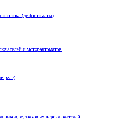
ного тока (дифавтоматы)
лючателей и моторавтоматов
е реле)
льников, кулачковых переключателей
В