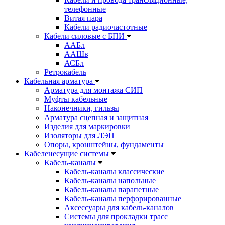
телефонные
Витая пара
Кабели радиочастотные
Кабели силовые с БПИ
ААБл
ААШв
АСБл
Ретрокабель
Кабельная арматура
Арматура для монтажа СИП
Муфты кабельные
Наконечники, гильзы
Арматура сцепная и защитная
Изделия для маркировки
Изоляторы для ЛЭП
Опоры, кронштейны, фундаменты
Кабеленесущие системы
Кабель-каналы
Кабель-каналы классические
Кабель-каналы напольные
Кабель-каналы парапетные
Кабель-каналы перфорированные
Аксессуары для кабель-каналов
Системы для прокладки трасс