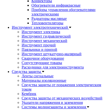
Конвекторы
Обогреватели инфракрасные
Приборы управления обогревателями
электрическими
Радиаторы масляные
Тепловентиляторы
Инструмент электротехнический
Инструмент электрика
Инструмент гидравлический
Инструмент механический
Инструмент прочий
Паяльники и припой
Инструмент штукатурно-малярный
Сварочное оборудование
Сопутствующие товары
Расходники для электроинструмента
Cредства защиты
Ленты сигнальные
Материалы изоляционные
Средства защиты от поражения электрическим
током
Кембрик
Средства защиты от механических воздействий
Указатели напряжения и заземления
Системы молниезащиты и заземления