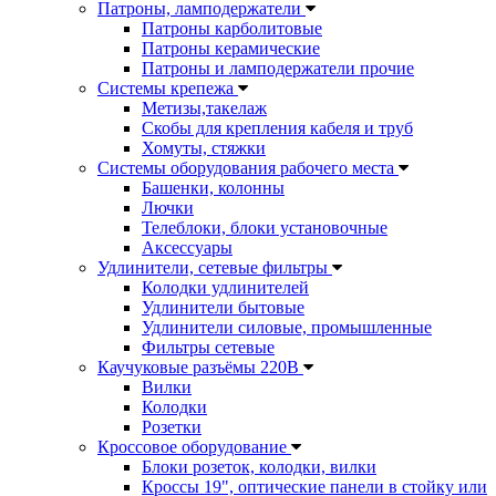
Патроны, ламподержатели
Патроны карболитовые
Патроны керамические
Патроны и ламподержатели прочие
Системы крепежа
Метизы,такелаж
Скобы для крепления кабеля и труб
Хомуты, стяжки
Системы оборудования рабочего места
Башенки, колонны
Лючки
Телеблоки, блоки установочные
Аксессуары
Удлинители, сетевые фильтры
Колодки удлинителей
Удлинители бытовые
Удлинители силовые, промышленные
Фильтры сетевые
Каучуковые разъёмы 220В
Вилки
Колодки
Розетки
Кроссовое оборудование
Блоки розеток, колодки, вилки
Кроссы 19", оптические панели в стойку или