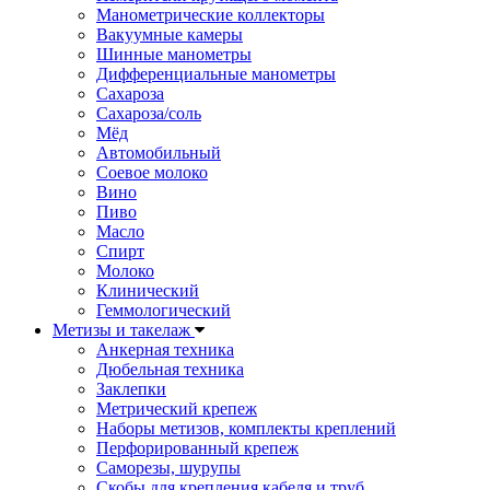
Манометрические коллекторы
Вакуумные камеры
Шинные манометры
Дифференциальные манометры
Сахароза
Сахароза/соль
Мёд
Автомобильный
Соевое молоко
Вино
Пиво
Масло
Спирт
Молоко
Клинический
Геммологический
Метизы и такелаж
Анкерная техника
Дюбельная техника
Заклепки
Метрический крепеж
Наборы метизов, комплекты креплений
Перфорированный крепеж
Саморезы, шурупы
Скобы для крепления кабеля и труб