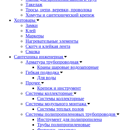
Такелаж
Тросы, цепи, веревки, проволока
Хомуты и сантехнический крепеж
Хозтовары
Замки
Клей
Маркеры
Нагревательные элементы
Скотч и клейкая лента
Смазка
Сантехника инженерная
Арматура трубопроводная
Краны шаровые водозапорные
Гибкая подводка
Для воды
Прочее
Крепеж и инструмент
Системы коллекторные
Системы коллекторные
Системы модульного монтажа
Системы теплых полов
Системы полипропиленовых трубопроводов
Инструмент для полипропилена
Трубы полипропиленовые
Фитинги, арматура