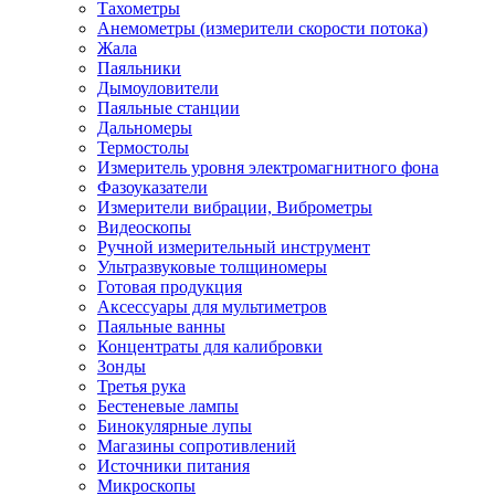
Тахометры
Анемометры (измерители скорости потока)
Жала
Паяльники
Дымоуловители
Паяльные станции
Дальномеры
Термостолы
Измеритель уровня электромагнитного фона
Фазоуказатели
Измерители вибрации, Виброметры
Видеоскопы
Ручной измерительный инструмент
Ультразвуковые толщиномеры
Готовая продукция
Аксессуары для мультиметров
Паяльные ванны
Концентраты для калибровки
Зонды
Третья рука
Бестеневые лампы
Бинокулярные лупы
Магазины сопротивлений
Источники питания
Микроскопы