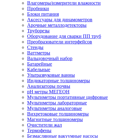
Влагомеры/измерители влажности
Пробники
Блоки питания
Аксессуары для динамометров
Арочные металлодетекторы
Труборезы
Оборудование для сварки ПП труб
Преобразователи интерфейсов
Стенды
Ваттметры
Вальцовочный набор
Батарейные
Кабельные
Ультразвуковые ванны
Индикаторные толщиномеры
Анализаторы почвы
рН метры МЕГЕОН
Мультиметры портативные цифровые
Мультиметры лабораторные
Мультиметры аналоговые
Вихретоковые толщиномеры
Магнитные толщиномеры
Очистители жал
Термофены
Безмаслянные вакуумные насосы