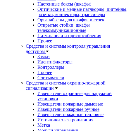
Настенные боксы (шкафы)
Оптические и медные патчкорды, пигтейлы,
розетки, коннекторы, трансиверы
Органайзеры для шкафов и стоек
Открытые стойки, шкафы
телекоммуникационные
Патч-панели и приспособления
Прочее
Средства и системы контроля управления
доступом
Замки
Идентификаторы
Контроллеры
Прочее
Считыватели
Средства и системы охранно-пожарной
сигнализации
Извещатели охранные для наружной
установки
Извещатели пожарные дымовые
Извещатели пожарные ручные
Извещатели пожарные тепловые
Источники электропитания
Метка
Модули управления