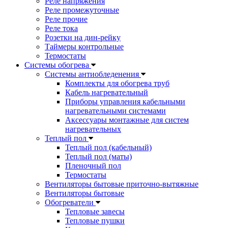
Реле напряжения
Реле промежуточные
Реле прочие
Реле тока
Розетки на дин-рейку
Таймеры контрольные
Термостаты
Системы обогрева
Системы антиобледенения
Комплекты для обогрева труб
Кабель нагревательный
Приборы управления кабельными
нагревательными системами
Аксессуары монтажные для систем
нагревательных
Теплый пол
Теплый пол (кабельный)
Теплый пол (маты)
Пленочный пол
Термостаты
Вентиляторы бытовые приточно-вытяжные
Вентиляторы бытовые
Обогреватели
Тепловые завесы
Тепловые пушки