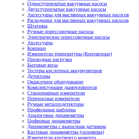
Одноступенчатые вакуумные насосы
Двухступенчатые вакуумные насосы
Аксессуары для маслянных вакуумных насосов
Расходники для маслянных вакуумных насосов
Штативы
Ручные опрессовочные насосы
Электрические опрессовочные насосы
Аксессуары
Коврики
Измерители температуры (Контактные)
Проходные нагрузки
Бытовые весы
Тестеры кислотных аккумуляторов
Детекторы
Окрасочное оборудование
Комплектующие дымоуловителя
Стационарные измерители
Переносные измерители
Ручные металлодетекторы
Профильные шаблоны
Аналоговые динамометры
Цифровые динамометры
Динамометры с выносным датчиком
Кистевые динамометры (силомеры)
Измерители крутящего момента