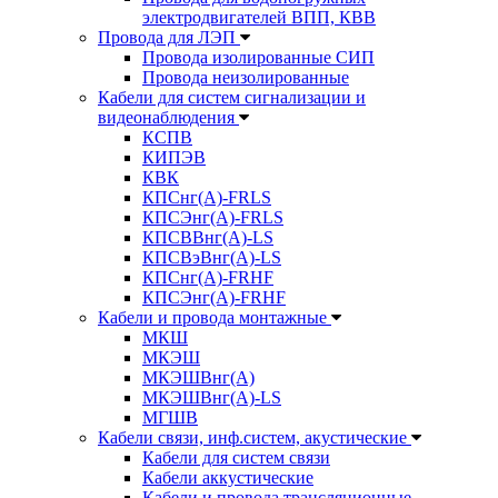
электродвигателей ВПП, КВВ
Провода для ЛЭП
Провода изолированные СИП
Провода неизолированные
Кабели для систем сигнализации и
видеонаблюдения
КСПВ
КИПЭВ
КВК
КПСнг(А)-FRLS
КПСЭнг(А)-FRLS
КПСВВнг(А)-LS
КПСВэВнг(А)-LS
КПСнг(А)-FRHF
КПСЭнг(А)-FRHF
Кабели и провода монтажные
МКШ
МКЭШ
МКЭШВнг(А)
МКЭШВнг(А)-LS
МГШВ
Кабели связи, инф.систем, акустические
Кабели для систем связи
Кабели аккустические
Кабели и провода трансляционные,