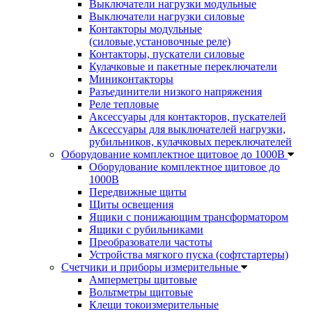
Выключатели нагрузки модульные
Выключатели нагрузки силовые
Контакторы модульные
(силовые,установочные реле)
Контакторы, пускатели силовые
Кулачковые и пакетные переключатели
Миниконтакторы
Разъединители низкого напряжения
Реле тепловые
Аксессуары для контакторов, пускателей
Аксессуары для выключателей нагрузки,
рубильников, кулачковых переключателей
Оборудование комплектное щитовое до 1000В
Оборудование комплектное щитовое до
1000В
Передвижные щиты
Щиты освещения
Ящики с понижающим трансформатором
Ящики с рубильниками
Преобразователи частоты
Устройства мягкого пуска (софтстартеры)
Счетчики и приборы измерительные
Амперметры щитовые
Вольтметры щитовые
Клещи токоизмерительные