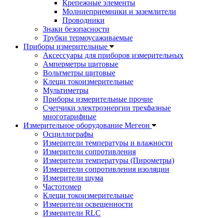
Крепежные элементы
Молниеприемники и заземлители
Проводники
Знаки безопасности
Трубки термоусаживаемые
Приборы измерительные
Аксессуары для приборов измерительных
Амперметры щитовые
Вольтметры щитовые
Клещи токоизмерительные
Мультиметры
Приборы измерительные прочие
Счетчики электроэнергии трехфазные
многотарифные
Измерительное оборудование Мегеон
Осциллографы
Измерители температуры и влажности
Измерители сопротивления
Измерители температуры (Пирометры)
Измерители сопротивления изоляции
Измерители шума
Частотомер
Клещи токоизмерительные
Измерители освещенности
Измерители RLC