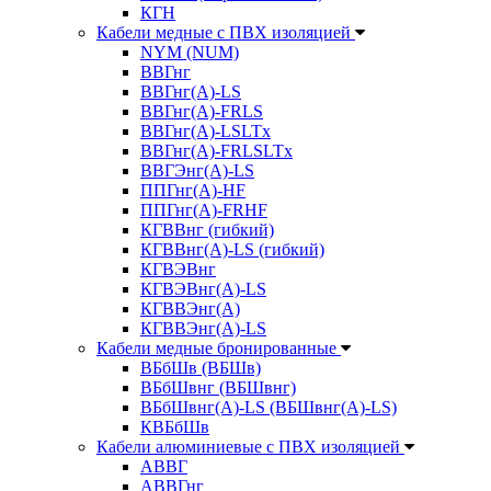
КГН
Кабели медные с ПВХ изоляцией
NYM (NUM)
ВВГнг
ВВГнг(А)-LS
ВВГнг(А)-FRLS
ВВГнг(A)-LSLTx
ВВГнг(A)-FRLSLTx
ВВГЭнг(А)-LS
ППГнг(А)-HF
ППГнг(А)-FRHF
КГВВнг (гибкий)
КГВВнг(А)-LS (гибкий)
КГВЭВнг
КГВЭВнг(А)-LS
КГВВЭнг(А)
КГВВЭнг(А)-LS
Кабели медные бронированные
ВБбШв (ВБШв)
ВБбШвнг (ВБШвнг)
ВБбШвнг(А)-LS (ВБШвнг(А)-LS)
КВБбШв
Кабели алюминиевые с ПВХ изоляцией
АВВГ
АВВГнг