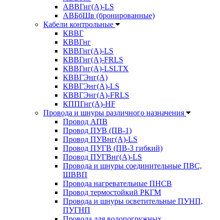
АВВГнг(А)-LS
АВБбШв (бронированные)
Кабели контрольные
КВВГ
КВВГнг
КВВГнг(А)-LS
КВВГнг(А)-FRLS
КВВГнг(А)-LSLTX
КВВГЭнг(А)
КВВГЭнг(А)-LS
КВВГЭнг(А)-FRLS
КППГнг(А)-HF
Провода и шнуры различного назначения
Провод АПВ
Провод ПУВ (ПВ-1)
Провод ПУВнг(А)-LS
Провод ПУГВ (ПВ-3 гибкий)
Провод ПУГВнг(А)-LS
Провода и шнуры соединительные ПВС,
ШВВП
Провода нагревательные ПНСВ
Провод термостойкий РКГМ
Провода и шнуры осветительные ПУНП,
ПУГНП
Провода для водопогружных