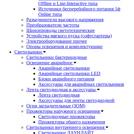
Offline и Line-Interactive типа
Источники бесперебойного питания 1ф
Online типа
Разъединители высокого напряжения
Преобразователи частоты
Шинопроводы светотехнические
Устройства мягкого пуска (софтстартеры)
Электрооборудование прочее
Опоры освещения и комплектующие
Светильники
Светильники бактерицидные
Освещение аварийное
Аварийные светильники
Аварийные светильники LED
Блоки аварийного питания
Аксессуары для аварийных светильников
Лента светодиодная и аксессуары
Лента светодиодная
Аксессуары для ленты светодиодной
Огни заградительные (ЗОМ)
Прожекторы наружного освещения
Светодиодные прожекторы
Прожекторы общего назначения
Светильники внутреннего освещения
Светильники ДАУНЛАЙТ