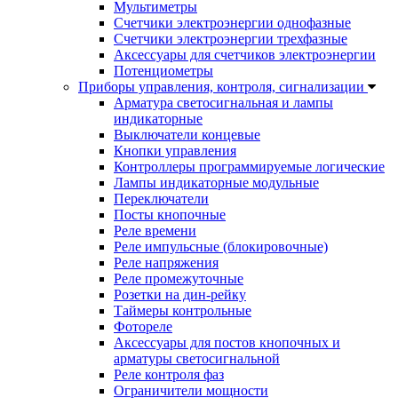
Мультиметры
Счетчики электроэнергии однофазные
Счетчики электроэнергии трехфазные
Аксессуары для счетчиков электроэнергии
Потенциометры
Приборы управления, контроля, сигнализации
Арматура светосигнальная и лампы
индикаторные
Выключатели концевые
Кнопки управления
Контроллеры программируемые логические
Лампы индикаторные модульные
Переключатели
Посты кнопочные
Реле времени
Реле импульсные (блокировочные)
Реле напряжения
Реле промежуточные
Розетки на дин-рейку
Таймеры контрольные
Фотореле
Аксессуары для постов кнопочных и
арматуры светосигнальной
Реле контроля фаз
Ограничители мощности