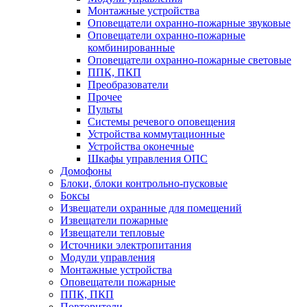
Монтажные устройства
Оповещатели охранно-пожарные звуковые
Оповещатели охранно-пожарные
комбинированные
Оповещатели охранно-пожарные световые
ППК, ПКП
Преобразователи
Прочее
Пульты
Системы речевого оповещения
Устройства коммутационные
Устройства оконечные
Шкафы управления ОПС
Домофоны
Блоки, блоки контрольно-пусковые
Боксы
Извещатели охранные для помещений
Извещатели пожарные
Извещатели тепловые
Источники электропитания
Модули управления
Монтажные устройства
Оповещатели пожарные
ППК, ПКП
Повторители