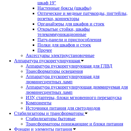
шкаф 19"
Настенные боксы (шкафы)
Оптические и медные патчкорды, пигтейлы,
розетки, коннекторы
Органайзеры для шкафов и стоек
Открытые стойки, шкафы
телекоммуникационные
Патч-панели и приспособления
Полки для шкафов и стоек
Прочее
Аксессуары электроустановочные
Аппаратура пускорегулирующая
Аппаратура пускорегулирующая для ГЛВД
Трансформаторы освещения
Аппаратура пускорегулирующая для
люминесцентных ламп
Аппаратура пускорегулирующая диммируемая для
люминесцентных ламп
ИЗУ, стартеры, блоки мгновенного перезапуска
Компоненты
Источники питания для светодиодов
Стабилизаторы и трансформаторы
Стабилизаторы бытовые
Трансформаторы понижающие и блоки питания
Фонари и элементы питания