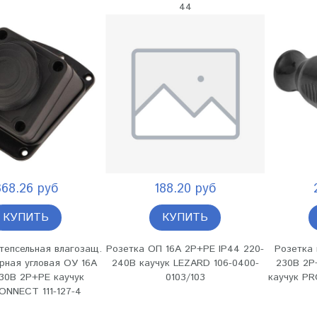
44
368.26 руб
188.20 руб
КУПИТЬ
КУПИТЬ
тепсельная влагозащ.
Розетка ОП 16А 2P+PE IP44 220-
Розетка 
рная угловая ОУ 16А
240В каучук LEZARD 106-0400-
230В 2P
30В 2P+PE каучук
0103/103
каучук PR
NNECT 111-127-4