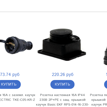
173.74 руб
220.26 руб
КУПИТЬ
КУПИТЬ
м 16А с заземл. каучук
Розетка настенная 16А IP44
Розетка п
CTRIC TKE-C05-KR-Z
230В 2P+PE с защ. крышкой
крышкой 
каучук Basic EKF RPS-014-16-230-
каучук P