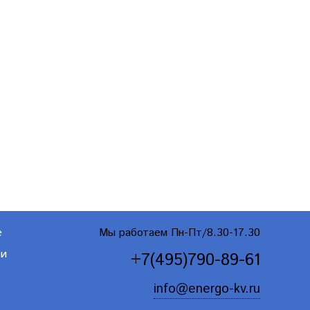
е
Мы работаем Пн-Пт/8.30-17.30
ти
+7(495)790-89-61
info@energo-kv.ru