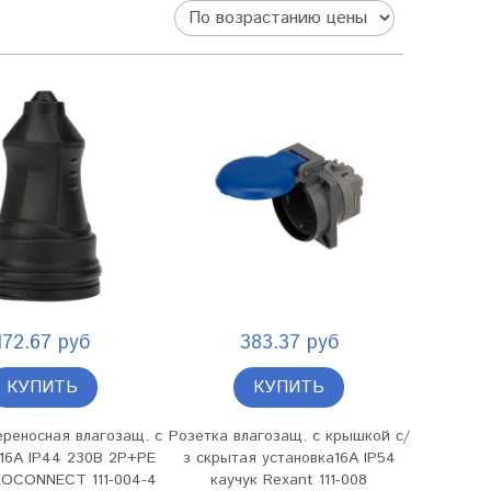
172.67 руб
383.37 руб
КУПИТЬ
КУПИТЬ
ереносная влагозащ. с
Розетка влагозащ. с крышкой с/
16А IP44 230В 2P+PE
з скрытая установка16А IP54
ROCONNECT 111-004-4
каучук Rexant 111-008