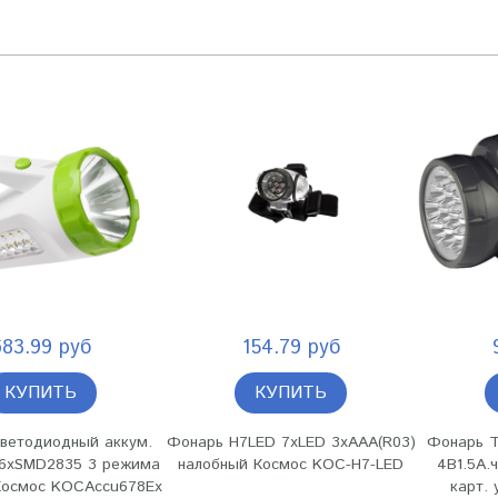
683.99 руб
154.79 руб
КУПИТЬ
КУПИТЬ
ветодиодный аккум.
Фонарь H7LED 7хLED 3хAAA(R03)
Фонарь T
16хSMD2835 3 режима
налобный Космос KOC-H7-LED
4В1.5А.
 Космос KOCAccu678Ex
карт. 