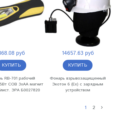
368.08 руб
14657.63 руб
КУПИТЬ
КУПИТЬ
ь RB-701 рабочий
Фонарь взрывозащищенный
 5Вт COB 3хAA магнит
Экотон 6 (Ex) с зарядным
блист. ЭРА Б0027820
устройством
1
2