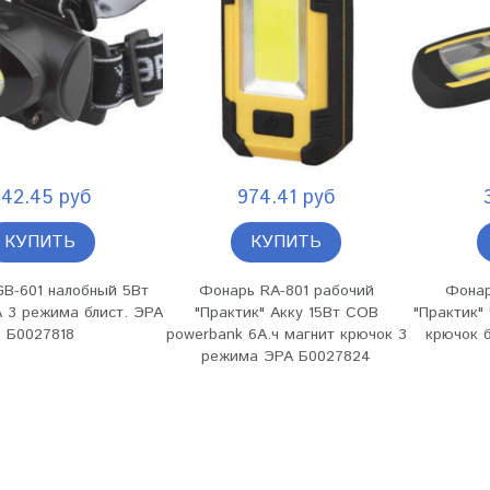
42.45 руб
974.41 руб
КУПИТЬ
КУПИТЬ
B-601 налобный 5Вт
Фонарь RA-801 рабочий
Фонар
 3 режима блист. ЭРА
"Практик" Акку 15Вт COB
"Практик"
Б0027818
powerbank 6А.ч магнит крючок 3
крючок 
режима ЭРА Б0027824