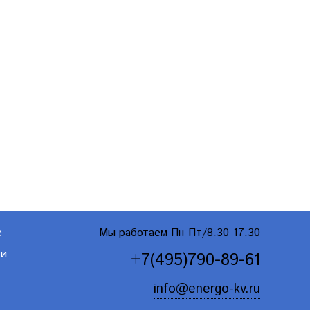
е
Мы работаем Пн-Пт/8.30-17.30
ти
+7(495)790-89-61
info@energo-kv.ru