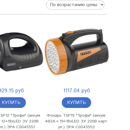
929.15 руб
1117.04 руб
КУПИТЬ
КУПИТЬ
SP12 "Трофи" (аккум.
Фонарь TSP19 "Трофи" (аккум.
ч 12+18хLED ЗУ 220В
4В2А.ч 19+18хLED ЗУ 220В карт.
уп.) ЭРА C0045551
уп.) ЭРА C0045552