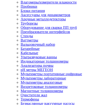
Влагомеры/измерители влажности
Пробники
Блоки питания
Аксессуары для динамометров
Арочные металлодетекторы
Труборезы
Оборудование для сварки ПП труб
Преобразователи интерфейсов
Стенды
Ваттметры
Вальцовочный набор
Батарейные
Кабельные
Ультразвуковые ванны
Индикаторные толщиномеры
Анализаторы почвы
рН метры МЕГЕОН
Мультиметры портативные цифровые
Мультиметры лабораторные
Мультиметры аналоговые
Вихретоковые толщиномеры
Магнитные толщиномеры
Очистители жал
Термофены
Безмаслянные вакуумные насосы