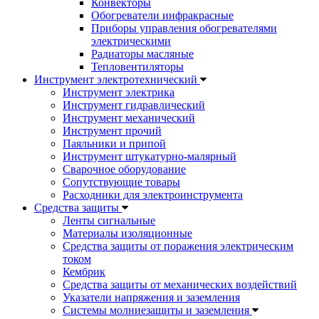
Конвекторы
Обогреватели инфракрасные
Приборы управления обогревателями
электрическими
Радиаторы масляные
Тепловентиляторы
Инструмент электротехнический
Инструмент электрика
Инструмент гидравлический
Инструмент механический
Инструмент прочий
Паяльники и припой
Инструмент штукатурно-малярный
Сварочное оборудование
Сопутствующие товары
Расходники для электроинструмента
Cредства защиты
Ленты сигнальные
Материалы изоляционные
Средства защиты от поражения электрическим
током
Кембрик
Средства защиты от механических воздействий
Указатели напряжения и заземления
Системы молниезащиты и заземления