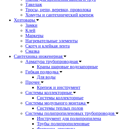
Такелаж
Тросы, цепи, веревки, проволока
Хомуты и сантехнический крепеж
Хозтовары
Замки
Клей
Маркеры
Нагревательные элементы
Скотч и клейкая лента
Смазка
Сантехника инженерная
Арматура трубопроводная
Краны шаровые водозапорные
Гибкая подводка
Для воды
Прочее
Крепеж и инструмент
Системы коллекторные
Системы коллекторные
Системы модульного монтажа
Системы теплых полов
Системы полипропиленовых трубопроводов
Инструмент для полипропилена
Трубы полипропиленовые
Фитинги, арматура