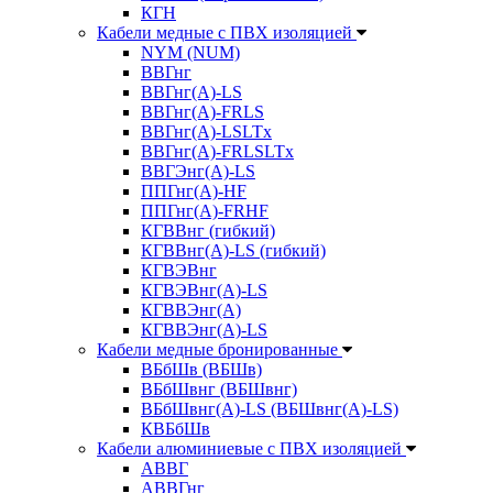
КГН
Кабели медные с ПВХ изоляцией
NYM (NUM)
ВВГнг
ВВГнг(А)-LS
ВВГнг(А)-FRLS
ВВГнг(A)-LSLTx
ВВГнг(A)-FRLSLTx
ВВГЭнг(А)-LS
ППГнг(А)-HF
ППГнг(А)-FRHF
КГВВнг (гибкий)
КГВВнг(А)-LS (гибкий)
КГВЭВнг
КГВЭВнг(А)-LS
КГВВЭнг(А)
КГВВЭнг(А)-LS
Кабели медные бронированные
ВБбШв (ВБШв)
ВБбШвнг (ВБШвнг)
ВБбШвнг(А)-LS (ВБШвнг(А)-LS)
КВБбШв
Кабели алюминиевые с ПВХ изоляцией
АВВГ
АВВГнг