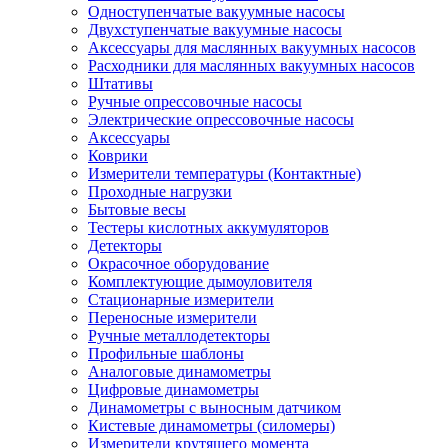
Одноступенчатые вакуумные насосы
Двухступенчатые вакуумные насосы
Аксессуары для маслянных вакуумных насосов
Расходники для маслянных вакуумных насосов
Штативы
Ручные опрессовочные насосы
Электрические опрессовочные насосы
Аксессуары
Коврики
Измерители температуры (Контактные)
Проходные нагрузки
Бытовые весы
Тестеры кислотных аккумуляторов
Детекторы
Окрасочное оборудование
Комплектующие дымоуловителя
Стационарные измерители
Переносные измерители
Ручные металлодетекторы
Профильные шаблоны
Аналоговые динамометры
Цифровые динамометры
Динамометры с выносным датчиком
Кистевые динамометры (силомеры)
Измерители крутящего момента