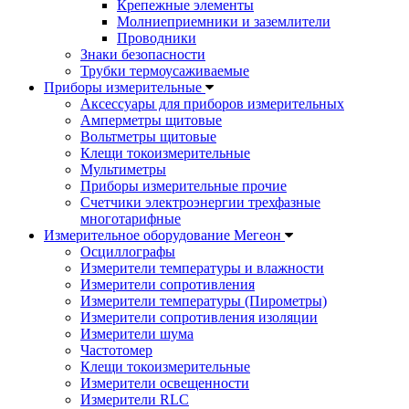
Крепежные элементы
Молниеприемники и заземлители
Проводники
Знаки безопасности
Трубки термоусаживаемые
Приборы измерительные
Аксессуары для приборов измерительных
Амперметры щитовые
Вольтметры щитовые
Клещи токоизмерительные
Мультиметры
Приборы измерительные прочие
Счетчики электроэнергии трехфазные
многотарифные
Измерительное оборудование Мегеон
Осциллографы
Измерители температуры и влажности
Измерители сопротивления
Измерители температуры (Пирометры)
Измерители сопротивления изоляции
Измерители шума
Частотомер
Клещи токоизмерительные
Измерители освещенности
Измерители RLC