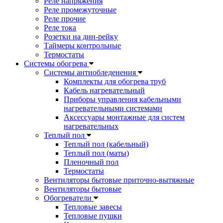
Реле напряжения
Реле промежуточные
Реле прочие
Реле тока
Розетки на дин-рейку
Таймеры контрольные
Термостаты
Системы обогрева
Системы антиобледенения
Комплекты для обогрева труб
Кабель нагревательный
Приборы управления кабельными
нагревательными системами
Аксессуары монтажные для систем
нагревательных
Теплый пол
Теплый пол (кабельный)
Теплый пол (маты)
Пленочный пол
Термостаты
Вентиляторы бытовые приточно-вытяжные
Вентиляторы бытовые
Обогреватели
Тепловые завесы
Тепловые пушки