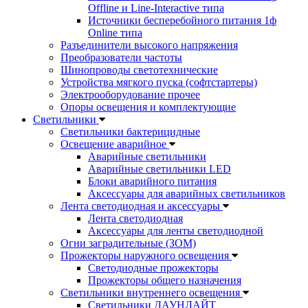
Offline и Line-Interactive типа
Источники бесперебойного питания 1ф
Online типа
Разъединители высокого напряжения
Преобразователи частоты
Шинопроводы светотехнические
Устройства мягкого пуска (софтстартеры)
Электрооборудование прочее
Опоры освещения и комплектующие
Светильники
Светильники бактерицидные
Освещение аварийное
Аварийные светильники
Аварийные светильники LED
Блоки аварийного питания
Аксессуары для аварийных светильников
Лента светодиодная и аксессуары
Лента светодиодная
Аксессуары для ленты светодиодной
Огни заградительные (ЗОМ)
Прожекторы наружного освещения
Светодиодные прожекторы
Прожекторы общего назначения
Светильники внутреннего освещения
Светильники ДАУНЛАЙТ