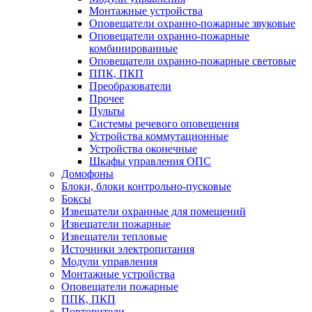
Монтажные устройства
Оповещатели охранно-пожарные звуковые
Оповещатели охранно-пожарные
комбинированные
Оповещатели охранно-пожарные световые
ППК, ПКП
Преобразователи
Прочее
Пульты
Системы речевого оповещения
Устройства коммутационные
Устройства оконечные
Шкафы управления ОПС
Домофоны
Блоки, блоки контрольно-пусковые
Боксы
Извещатели охранные для помещений
Извещатели пожарные
Извещатели тепловые
Источники электропитания
Модули управления
Монтажные устройства
Оповещатели пожарные
ППК, ПКП
Повторители