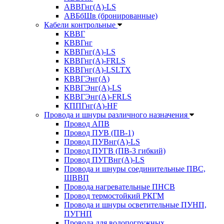
АВВГнг(А)-LS
АВБбШв (бронированные)
Кабели контрольные
КВВГ
КВВГнг
КВВГнг(А)-LS
КВВГнг(А)-FRLS
КВВГнг(А)-LSLTX
КВВГЭнг(А)
КВВГЭнг(А)-LS
КВВГЭнг(А)-FRLS
КППГнг(А)-HF
Провода и шнуры различного назначения
Провод АПВ
Провод ПУВ (ПВ-1)
Провод ПУВнг(А)-LS
Провод ПУГВ (ПВ-3 гибкий)
Провод ПУГВнг(А)-LS
Провода и шнуры соединительные ПВС,
ШВВП
Провода нагревательные ПНСВ
Провод термостойкий РКГМ
Провода и шнуры осветительные ПУНП,
ПУГНП
Провода для водопогружных