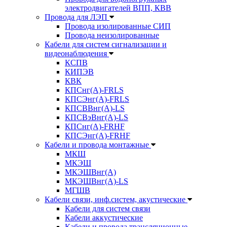
электродвигателей ВПП, КВВ
Провода для ЛЭП
Провода изолированные СИП
Провода неизолированные
Кабели для систем сигнализации и
видеонаблюдения
КСПВ
КИПЭВ
КВК
КПСнг(А)-FRLS
КПСЭнг(А)-FRLS
КПСВВнг(А)-LS
КПСВэВнг(А)-LS
КПСнг(А)-FRHF
КПСЭнг(А)-FRHF
Кабели и провода монтажные
МКШ
МКЭШ
МКЭШВнг(А)
МКЭШВнг(А)-LS
МГШВ
Кабели связи, инф.систем, акустические
Кабели для систем связи
Кабели аккустические
Кабели и провода трансляционные,