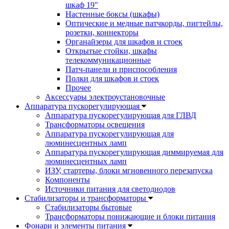
шкаф 19"
Настенные боксы (шкафы)
Оптические и медные патчкорды, пигтейлы,
розетки, коннекторы
Органайзеры для шкафов и стоек
Открытые стойки, шкафы
телекоммуникационные
Патч-панели и приспособления
Полки для шкафов и стоек
Прочее
Аксессуары электроустановочные
Аппаратура пускорегулирующая
Аппаратура пускорегулирующая для ГЛВД
Трансформаторы освещения
Аппаратура пускорегулирующая для
люминесцентных ламп
Аппаратура пускорегулирующая диммируемая для
люминесцентных ламп
ИЗУ, стартеры, блоки мгновенного перезапуска
Компоненты
Источники питания для светодиодов
Стабилизаторы и трансформаторы
Стабилизаторы бытовые
Трансформаторы понижающие и блоки питания
Фонари и элементы питания