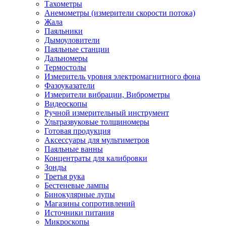
Тахометры
Анемометры (измерители скорости потока)
Жала
Паяльники
Дымоуловители
Паяльные станции
Дальномеры
Термостолы
Измеритель уровня электромагнитного фона
Фазоуказатели
Измерители вибрации, Виброметры
Видеоскопы
Ручной измерительный инструмент
Ультразвуковые толщиномеры
Готовая продукция
Аксессуары для мультиметров
Паяльные ванны
Концентраты для калибровки
Зонды
Третья рука
Бестеневые лампы
Бинокулярные лупы
Магазины сопротивлений
Источники питания
Микроскопы