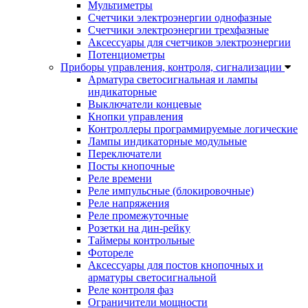
Мультиметры
Счетчики электроэнергии однофазные
Счетчики электроэнергии трехфазные
Аксессуары для счетчиков электроэнергии
Потенциометры
Приборы управления, контроля, сигнализации
Арматура светосигнальная и лампы
индикаторные
Выключатели концевые
Кнопки управления
Контроллеры программируемые логические
Лампы индикаторные модульные
Переключатели
Посты кнопочные
Реле времени
Реле импульсные (блокировочные)
Реле напряжения
Реле промежуточные
Розетки на дин-рейку
Таймеры контрольные
Фотореле
Аксессуары для постов кнопочных и
арматуры светосигнальной
Реле контроля фаз
Ограничители мощности