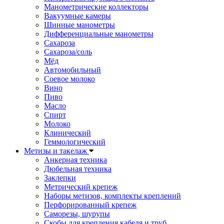
Манометрические коллекторы
Вакуумные камеры
Шинные манометры
Дифференциальные манометры
Сахароза
Сахароза/соль
Мёд
Автомобильный
Соевое молоко
Вино
Пиво
Масло
Спирт
Молоко
Клинический
Геммологический
Метизы и такелаж
Анкерная техника
Дюбельная техника
Заклепки
Метрический крепеж
Наборы метизов, комплекты креплений
Перфорированный крепеж
Саморезы, шурупы
Скобы для крепления кабеля и труб