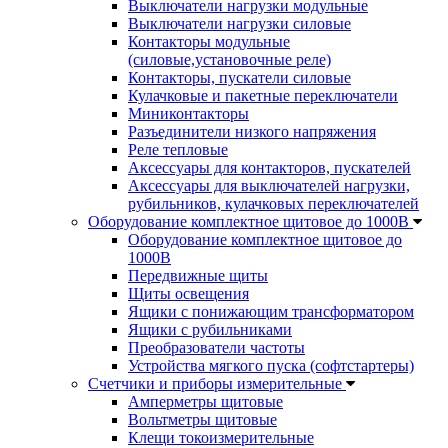
Выключатели нагрузки модульные
Выключатели нагрузки силовые
Контакторы модульные
(силовые,установочные реле)
Контакторы, пускатели силовые
Кулачковые и пакетные переключатели
Миниконтакторы
Разъединители низкого напряжения
Реле тепловые
Аксессуары для контакторов, пускателей
Аксессуары для выключателей нагрузки,
рубильников, кулачковых переключателей
Оборудование комплектное щитовое до 1000В
Оборудование комплектное щитовое до
1000В
Передвижные щиты
Щиты освещения
Ящики с понижающим трансформатором
Ящики с рубильниками
Преобразователи частоты
Устройства мягкого пуска (софтстартеры)
Счетчики и приборы измерительные
Амперметры щитовые
Вольтметры щитовые
Клещи токоизмерительные