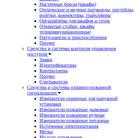
Настенные боксы (шкафы)
Оптические и медные патчкорды, пигтейлы,
розетки, коннекторы, трансиверы
Органайзеры для шкафов и стоек
Открытые стойки, шкафы
телекоммуникационные
Патч-панели и приспособления
Прочее
Средства и системы контроля управления
доступом
Замки
Идентификаторы
Контроллеры
Прочее
Считыватели
Средства и системы охранно-пожарной
сигнализации
Извещатели охранные для наружной
установки
Извещатели пожарные дымовые
Извещатели пожарные ручные
Извещатели пожарные тепловые
Источники электропитания
Метка
Модули управления