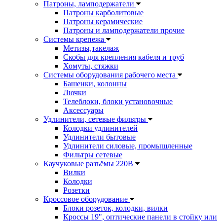
Патроны, ламподержатели
Патроны карболитовые
Патроны керамические
Патроны и ламподержатели прочие
Системы крепежа
Метизы,такелаж
Скобы для крепления кабеля и труб
Хомуты, стяжки
Системы оборудования рабочего места
Башенки, колонны
Лючки
Телеблоки, блоки установочные
Аксессуары
Удлинители, сетевые фильтры
Колодки удлинителей
Удлинители бытовые
Удлинители силовые, промышленные
Фильтры сетевые
Каучуковые разъёмы 220В
Вилки
Колодки
Розетки
Кроссовое оборудование
Блоки розеток, колодки, вилки
Кроссы 19", оптические панели в стойку или