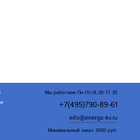
е
Мы работаем Пн-Пт/8.30-17.30
ти
+7(495)790-89-61
info@energo-kv.ru
Минимальный заказ 3000 руб.