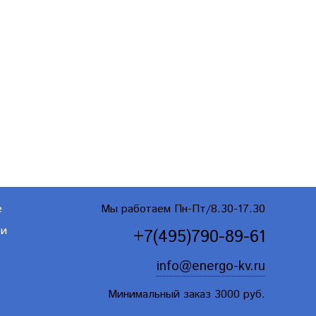
е
Мы работаем Пн-Пт/8.30-17.30
ти
+7(495)790-89-61
info@energo-kv.ru
Минимальный заказ 3000 руб.