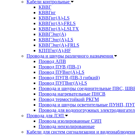
Кабели контрольные
КВВГ
КВВГнг
КВВГнг(А)-LS
КВВГнг(А)-FRLS
КВВГнг(А)-LSLTX
КВВГЭнг(А)
КВВГЭнг(А)-LS
КВВГЭнг(А)-FRLS
КППГнг(А)-HF
Провода и шнуры различного назначения
Провод АПВ
Провод ПУВ (ПВ-1)
Провод ПУВнг(А)-LS
Провод ПУГВ (ПВ-3 гибкий)
Провод ПУГВнг(А)-LS
Провода и шнуры соединительные ПВС, Ш
Провода нагревательные ПНСВ
Провод термостойкий РКГМ
Провода и шнуры осветительные ПУНП, ПУ
Провода для водопогружных электродвигате
Провода для ЛЭП
Провода изолированные СИП
Провода неизолированные
Кабели для систем сигнализации и видеонаблюден