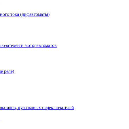
ного тока (дифавтоматы)
лючателей и моторавтоматов
е реле)
льников, кулачковых переключателей
В