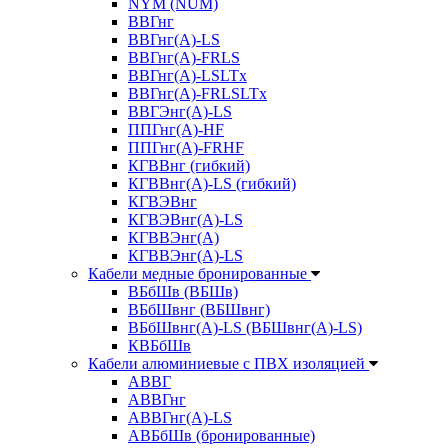
NYM (NUM)
ВВГнг
ВВГнг(А)-LS
ВВГнг(А)-FRLS
ВВГнг(A)-LSLTx
ВВГнг(A)-FRLSLTx
ВВГЭнг(А)-LS
ППГнг(А)-HF
ППГнг(А)-FRHF
КГВВнг (гибкий)
КГВВнг(А)-LS (гибкий)
КГВЭВнг
КГВЭВнг(А)-LS
КГВВЭнг(А)
КГВВЭнг(А)-LS
Кабели медные бронированные
ВБбШв (ВБШв)
ВБбШвнг (ВБШвнг)
ВБбШвнг(А)-LS (ВБШвнг(А)-LS)
КВБбШв
Кабели алюминиевые с ПВХ изоляцией
АВВГ
АВВГнг
АВВГнг(А)-LS
АВБбШв (бронированные)