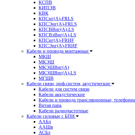
КСПВ
КИПЭВ
КВК
КПСнг(А)-FRLS
КПСЭнг(А)-FRLS
КПСВВнг(А)-LS
КПСВэВнг(А)-LS
КПСнг(А)-FRHF
КПСЭнг(А)-FRHF
Кабели и провода монтажные
МКШ
МКЭШ
МКЭШВнг(А)
МКЭШВнг(А)-LS
МГШВ
Кабели связи, инф.систем, акустические
Кабели для систем связи
Кабели аккустические
Кабели и провода трансляционные, телефонн
Витая пара
Кабели радиочастотные
Кабели силовые с БПИ
ААБл
ААШв
АСБл