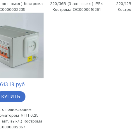
 авт. выкл.) Кострома
220/36В (3 авт. выкл.) IP54
220/12В
С0000002235
Кострома ОС0000016261
Костр
613.19 руб
КУПИТЬ
 с понижающим
рматором ЯТП 0.25
 авт. выкл.) Кострома
С0000002367