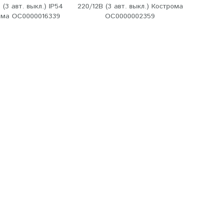
 (3 авт. выкл.) IP54
220/12В (3 авт. выкл.) Кострома
ома ОС0000016339
ОС0000002359