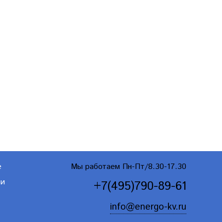
е
Мы работаем Пн-Пт/8.30-17.30
ти
+7(495)790-89-61
info@energo-kv.ru