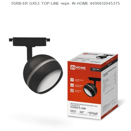
55RB-ER GX53 TOP-LINE черн. IN HOME 4690612045375