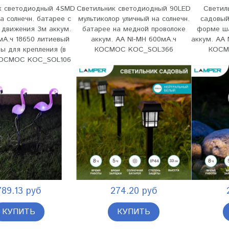
к светодиодный 4SMD
Светильник светодиодный 90LED
Светил
а солнечн. батарее с
мультиколор уличный на солнечн.
садовый
 движения 3м аккум.
батарее на медной проволоке
форме ша
мА.ч 18650 литиевый
аккум. AA NI-MH 600мА.ч
аккум. AA 
ы для крепления (в
КОСМОС KOC_SOL366
КОСМ
КОСМОС KOC_SOL106
789.13 руб
274.20 руб
КУПИТЬ
КУПИТЬ