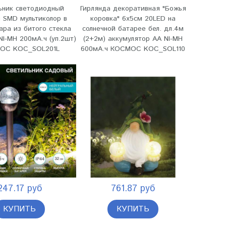
ьник светодиодный
Гирлянда декоративная "Божья
 SMD мультиколор в
коровка" 6x5см 20LED на
ра из битого стекла
солнечной батарее бел. дл.4м
NI-MH 200мА.ч (уп.2шт)
(2+2м) аккумулятор АА NI-MH
ОС KOC_SOL201L
600мА.ч КОСМОС KOC_SOL110
247.17 руб
761.87 руб
КУПИТЬ
КУПИТЬ