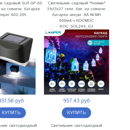
ик садовый SLR-GP-60
Светильник садовый "Гномик"
 на солнечн. батарее
21х13х27 тепл. бел. на солнечн.
amper 602-205
батарее аккум. AA NI-MH
600мА.ч КОСМОС
KOC_SOL249_G3
351.56 руб
957.43 руб
КУПИТЬ
КУПИТЬ
ьник светодиодный
Светильник светодиодный