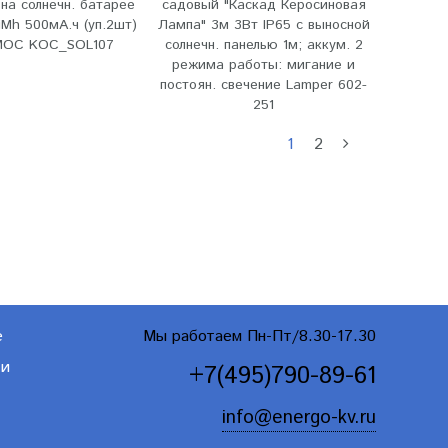
на солнечн. батарее
садовый "Каскад Керосиновая
iMh 500мА.ч (уп.2шт)
Лампа" 3м 3Вт IP65 с выносной
ОС KOC_SOL107
солнечн. панелью 1м; аккум. 2
режима работы: мигание и
постоян. свечение Lamper 602-
251
1
2
е
Мы работаем Пн-Пт/8.30-17.30
ти
+7(495)790-89-61
info@energo-kv.ru