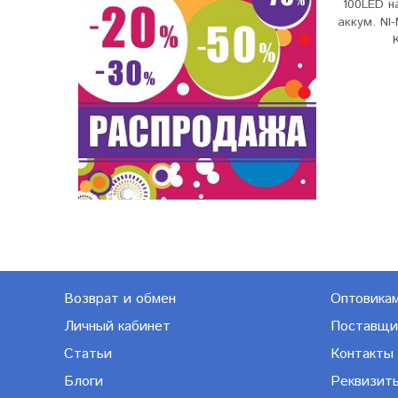
100LED н
аккум. N
Возврат и обмен
Оптовика
Личный кабинет
Поставщи
Статьи
Контакты
Блоги
Реквизит