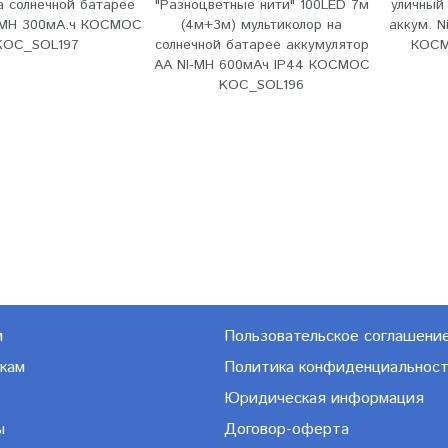
а солнечной батарее
"Разноцветные нити" 100LED 7м
уличный 
I-MH 300мА.ч КОСМОС
(4м+3м) мультиколор на
аккум. N
KOC_SOL197
солнечной батарее аккумулятор
КОСМ
AA NI-MH 600мАч IP44 КОСМОС
KOC_SOL196
м
Пользовательское соглашени
кам
Политика конфиденциальнос
Юридическая информация
ы
Договор-оферта