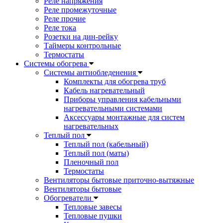
Реле напряжения
Реле промежуточные
Реле прочие
Реле тока
Розетки на дин-рейку
Таймеры контрольные
Термостаты
Системы обогрева
Системы антиобледенения
Комплекты для обогрева труб
Кабель нагревательный
Приборы управления кабельными
нагревательными системами
Аксессуары монтажные для систем
нагревательных
Теплый пол
Теплый пол (кабельный)
Теплый пол (маты)
Пленочный пол
Термостаты
Вентиляторы бытовые приточно-вытяжные
Вентиляторы бытовые
Обогреватели
Тепловые завесы
Тепловые пушки