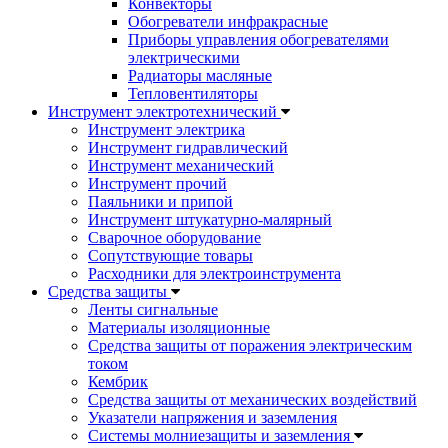
Конвекторы
Обогреватели инфракрасные
Приборы управления обогревателями
электрическими
Радиаторы масляные
Тепловентиляторы
Инструмент электротехнический
Инструмент электрика
Инструмент гидравлический
Инструмент механический
Инструмент прочий
Паяльники и припой
Инструмент штукатурно-малярный
Сварочное оборудование
Сопутствующие товары
Расходники для электроинструмента
Cредства защиты
Ленты сигнальные
Материалы изоляционные
Средства защиты от поражения электрическим
током
Кембрик
Средства защиты от механических воздействий
Указатели напряжения и заземления
Системы молниезащиты и заземления