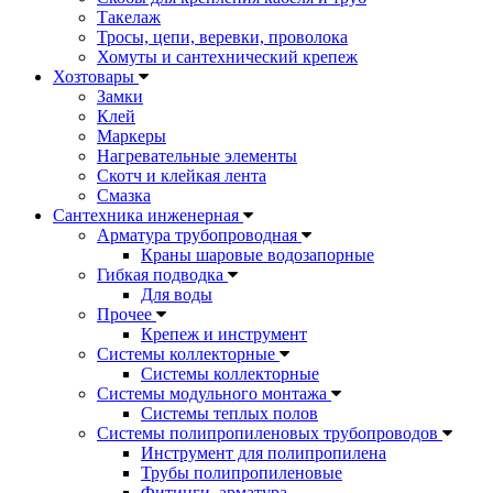
Такелаж
Тросы, цепи, веревки, проволока
Хомуты и сантехнический крепеж
Хозтовары
Замки
Клей
Маркеры
Нагревательные элементы
Скотч и клейкая лента
Смазка
Сантехника инженерная
Арматура трубопроводная
Краны шаровые водозапорные
Гибкая подводка
Для воды
Прочее
Крепеж и инструмент
Системы коллекторные
Системы коллекторные
Системы модульного монтажа
Системы теплых полов
Системы полипропиленовых трубопроводов
Инструмент для полипропилена
Трубы полипропиленовые
Фитинги, арматура