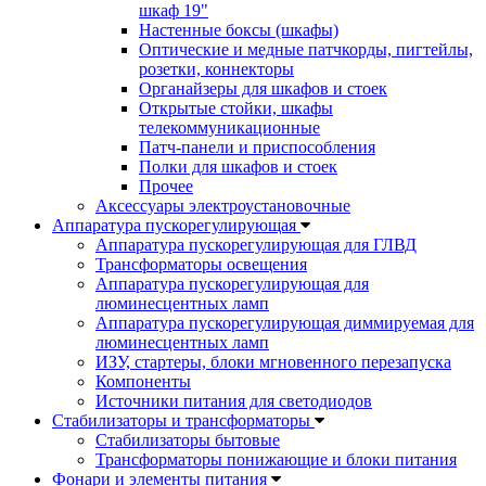
шкаф 19"
Настенные боксы (шкафы)
Оптические и медные патчкорды, пигтейлы,
розетки, коннекторы
Органайзеры для шкафов и стоек
Открытые стойки, шкафы
телекоммуникационные
Патч-панели и приспособления
Полки для шкафов и стоек
Прочее
Аксессуары электроустановочные
Аппаратура пускорегулирующая
Аппаратура пускорегулирующая для ГЛВД
Трансформаторы освещения
Аппаратура пускорегулирующая для
люминесцентных ламп
Аппаратура пускорегулирующая диммируемая для
люминесцентных ламп
ИЗУ, стартеры, блоки мгновенного перезапуска
Компоненты
Источники питания для светодиодов
Стабилизаторы и трансформаторы
Стабилизаторы бытовые
Трансформаторы понижающие и блоки питания
Фонари и элементы питания