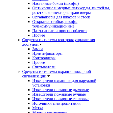
Настенные боксы (шкафы)
Оптические и медные патчкорды, пигтейлы,
розетки, коннекторы, трансиверы
Органайзеры для шкафов и стоек
Открытые стойки, шкафы
телекоммуникационные
Патч-панели и приспособления
Прочее
Средства и системы контроля управления
доступом
Замки
Идентификаторы
Контроллеры
Прочее
Считыватели
Средства и системы охранно-пожарной
сигнализации
Извещатели охранные для наружной
установки
Извещатели пожарные дымовые
Извещатели пожарные ручные
Извещатели пожарные тепловые
Источники электропитания
Метка
Модули управления