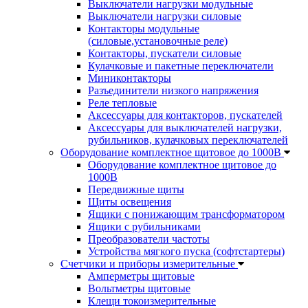
Выключатели нагрузки модульные
Выключатели нагрузки силовые
Контакторы модульные
(силовые,установочные реле)
Контакторы, пускатели силовые
Кулачковые и пакетные переключатели
Миниконтакторы
Разъединители низкого напряжения
Реле тепловые
Аксессуары для контакторов, пускателей
Аксессуары для выключателей нагрузки,
рубильников, кулачковых переключателей
Оборудование комплектное щитовое до 1000В
Оборудование комплектное щитовое до
1000В
Передвижные щиты
Щиты освещения
Ящики с понижающим трансформатором
Ящики с рубильниками
Преобразователи частоты
Устройства мягкого пуска (софтстартеры)
Счетчики и приборы измерительные
Амперметры щитовые
Вольтметры щитовые
Клещи токоизмерительные