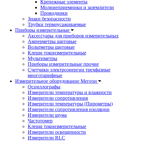
Крепежные элементы
Молниеприемники и заземлители
Проводники
Знаки безопасности
Трубки термоусаживаемые
Приборы измерительные
Аксессуары для приборов измерительных
Амперметры щитовые
Вольтметры щитовые
Клещи токоизмерительные
Мультиметры
Приборы измерительные прочие
Счетчики электроэнергии трехфазные
многотарифные
Измерительное оборудование Мегеон
Осциллографы
Измерители температуры и влажности
Измерители сопротивления
Измерители температуры (Пирометры)
Измерители сопротивления изоляции
Измерители шума
Частотомер
Клещи токоизмерительные
Измерители освещенности
Измерители RLC