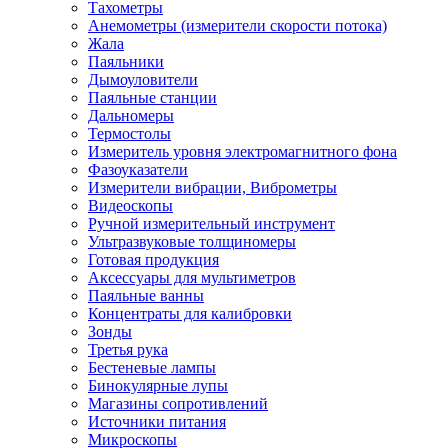
Тахометры
Анемометры (измерители скорости потока)
Жала
Паяльники
Дымоуловители
Паяльные станции
Дальномеры
Термостолы
Измеритель уровня электромагнитного фона
Фазоуказатели
Измерители вибрации, Виброметры
Видеоскопы
Ручной измерительный инструмент
Ультразвуковые толщиномеры
Готовая продукция
Аксессуары для мультиметров
Паяльные ванны
Концентраты для калибровки
Зонды
Третья рука
Бестеневые лампы
Бинокулярные лупы
Магазины сопротивлений
Источники питания
Микроскопы