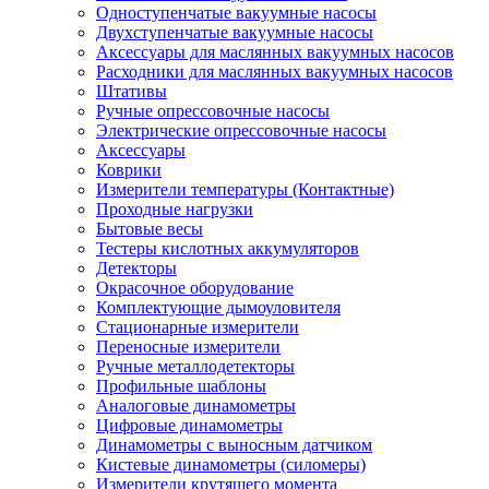
Одноступенчатые вакуумные насосы
Двухступенчатые вакуумные насосы
Аксессуары для маслянных вакуумных насосов
Расходники для маслянных вакуумных насосов
Штативы
Ручные опрессовочные насосы
Электрические опрессовочные насосы
Аксессуары
Коврики
Измерители температуры (Контактные)
Проходные нагрузки
Бытовые весы
Тестеры кислотных аккумуляторов
Детекторы
Окрасочное оборудование
Комплектующие дымоуловителя
Стационарные измерители
Переносные измерители
Ручные металлодетекторы
Профильные шаблоны
Аналоговые динамометры
Цифровые динамометры
Динамометры с выносным датчиком
Кистевые динамометры (силомеры)
Измерители крутящего момента