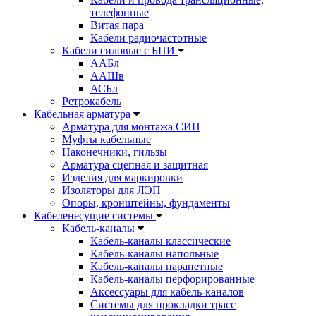
телефонные
Витая пара
Кабели радиочастотные
Кабели силовые с БПИ
ААБл
ААШв
АСБл
Ретрокабель
Кабельная арматура
Арматура для монтажа СИП
Муфты кабельные
Наконечники, гильзы
Арматура сцепная и защитная
Изделия для маркировки
Изоляторы для ЛЭП
Опоры, кронштейны, фундаменты
Кабеленесущие системы
Кабель-каналы
Кабель-каналы классические
Кабель-каналы напольные
Кабель-каналы парапетные
Кабель-каналы перфорированные
Аксессуары для кабель-каналов
Системы для прокладки трасс