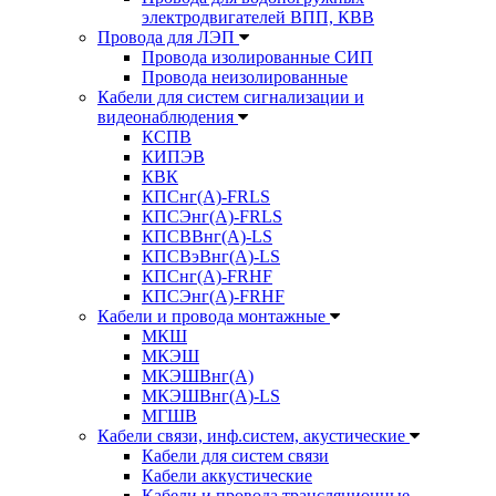
электродвигателей ВПП, КВВ
Провода для ЛЭП
Провода изолированные СИП
Провода неизолированные
Кабели для систем сигнализации и
видеонаблюдения
КСПВ
КИПЭВ
КВК
КПСнг(А)-FRLS
КПСЭнг(А)-FRLS
КПСВВнг(А)-LS
КПСВэВнг(А)-LS
КПСнг(А)-FRHF
КПСЭнг(А)-FRHF
Кабели и провода монтажные
МКШ
МКЭШ
МКЭШВнг(А)
МКЭШВнг(А)-LS
МГШВ
Кабели связи, инф.систем, акустические
Кабели для систем связи
Кабели аккустические
Кабели и провода трансляционные,