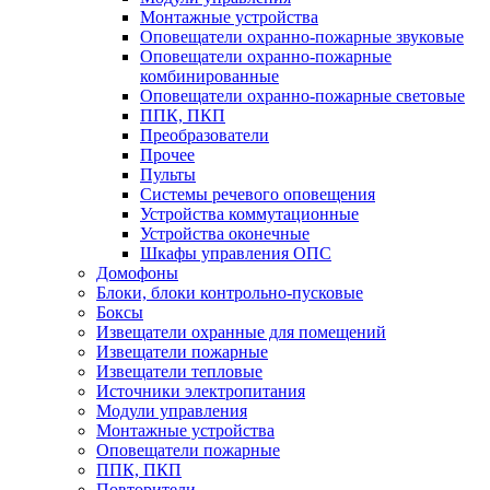
Монтажные устройства
Оповещатели охранно-пожарные звуковые
Оповещатели охранно-пожарные
комбинированные
Оповещатели охранно-пожарные световые
ППК, ПКП
Преобразователи
Прочее
Пульты
Системы речевого оповещения
Устройства коммутационные
Устройства оконечные
Шкафы управления ОПС
Домофоны
Блоки, блоки контрольно-пусковые
Боксы
Извещатели охранные для помещений
Извещатели пожарные
Извещатели тепловые
Источники электропитания
Модули управления
Монтажные устройства
Оповещатели пожарные
ППК, ПКП
Повторители