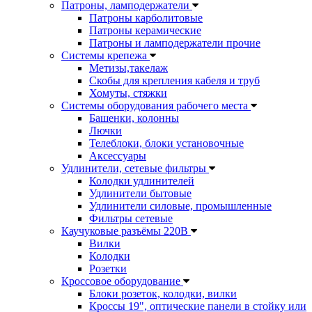
Патроны, ламподержатели
Патроны карболитовые
Патроны керамические
Патроны и ламподержатели прочие
Системы крепежа
Метизы,такелаж
Скобы для крепления кабеля и труб
Хомуты, стяжки
Системы оборудования рабочего места
Башенки, колонны
Лючки
Телеблоки, блоки установочные
Аксессуары
Удлинители, сетевые фильтры
Колодки удлинителей
Удлинители бытовые
Удлинители силовые, промышленные
Фильтры сетевые
Каучуковые разъёмы 220В
Вилки
Колодки
Розетки
Кроссовое оборудование
Блоки розеток, колодки, вилки
Кроссы 19", оптические панели в стойку или