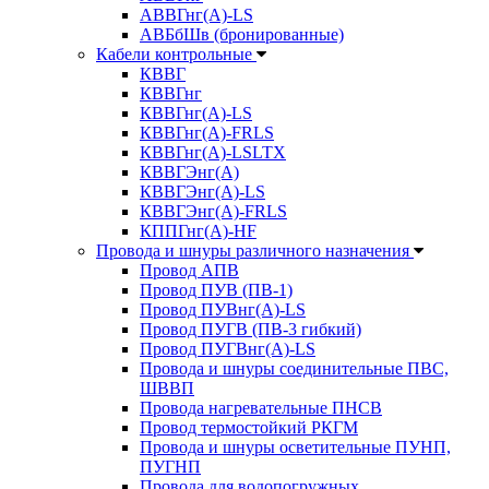
АВВГнг(А)-LS
АВБбШв (бронированные)
Кабели контрольные
КВВГ
КВВГнг
КВВГнг(А)-LS
КВВГнг(А)-FRLS
КВВГнг(А)-LSLTX
КВВГЭнг(А)
КВВГЭнг(А)-LS
КВВГЭнг(А)-FRLS
КППГнг(А)-HF
Провода и шнуры различного назначения
Провод АПВ
Провод ПУВ (ПВ-1)
Провод ПУВнг(А)-LS
Провод ПУГВ (ПВ-3 гибкий)
Провод ПУГВнг(А)-LS
Провода и шнуры соединительные ПВС,
ШВВП
Провода нагревательные ПНСВ
Провод термостойкий РКГМ
Провода и шнуры осветительные ПУНП,
ПУГНП
Провода для водопогружных