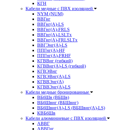
КГН
Кабели медные с ПВХ изоляцией
NYM (NUM)
ВВГнг
ВВГнг(А)-LS
ВВГнг(А)-FRLS
ВВГнг(A)-LSLTx
ВВГнг(A)-FRLSLTx
ВВГЭнг(А)-LS
ППГнг(А)-HF
ППГнг(А)-FRHF
КГВВнг (гибкий)
КГВВнг(А)-LS (гибкий)
КГВЭВнг
КГВЭВнг(А)-LS
КГВВЭнг(А)
КГВВЭнг(А)-LS
Кабели медные бронированные
ВБбШв (ВБШв)
ВБбШвнг (ВБШвнг)
ВБбШвнг(А)-LS (ВБШвнг(А)-LS)
КВБбШв
Кабели алюминиевые с ПВХ изоляцией
АВВГ
АВВГнг