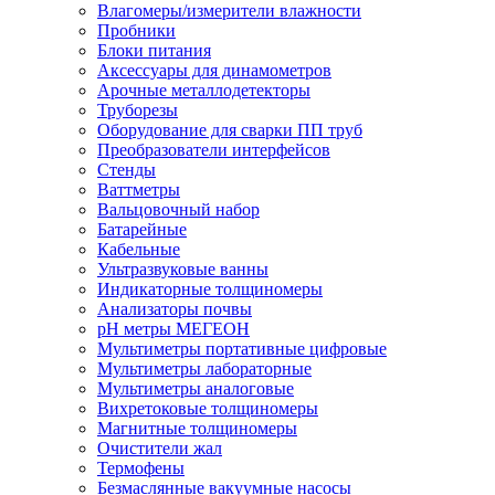
Влагомеры/измерители влажности
Пробники
Блоки питания
Аксессуары для динамометров
Арочные металлодетекторы
Труборезы
Оборудование для сварки ПП труб
Преобразователи интерфейсов
Стенды
Ваттметры
Вальцовочный набор
Батарейные
Кабельные
Ультразвуковые ванны
Индикаторные толщиномеры
Анализаторы почвы
рН метры МЕГЕОН
Мультиметры портативные цифровые
Мультиметры лабораторные
Мультиметры аналоговые
Вихретоковые толщиномеры
Магнитные толщиномеры
Очистители жал
Термофены
Безмаслянные вакуумные насосы