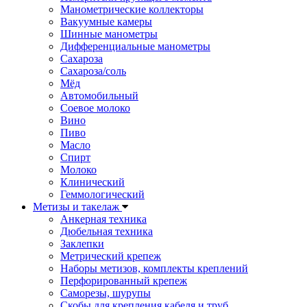
Манометрические коллекторы
Вакуумные камеры
Шинные манометры
Дифференциальные манометры
Сахароза
Сахароза/соль
Мёд
Автомобильный
Соевое молоко
Вино
Пиво
Масло
Спирт
Молоко
Клинический
Геммологический
Метизы и такелаж
Анкерная техника
Дюбельная техника
Заклепки
Метрический крепеж
Наборы метизов, комплекты креплений
Перфорированный крепеж
Саморезы, шурупы
Скобы для крепления кабеля и труб