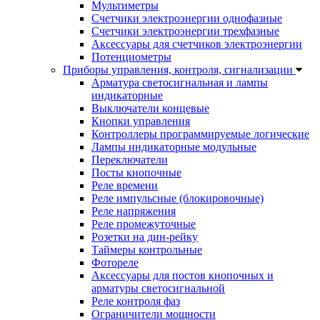
Мультиметры
Счетчики электроэнергии однофазные
Счетчики электроэнергии трехфазные
Аксессуары для счетчиков электроэнергии
Потенциометры
Приборы управления, контроля, сигнализации
Арматура светосигнальная и лампы
индикаторные
Выключатели концевые
Кнопки управления
Контроллеры программируемые логические
Лампы индикаторные модульные
Переключатели
Посты кнопочные
Реле времени
Реле импульсные (блокировочные)
Реле напряжения
Реле промежуточные
Розетки на дин-рейку
Таймеры контрольные
Фотореле
Аксессуары для постов кнопочных и
арматуры светосигнальной
Реле контроля фаз
Ограничители мощности