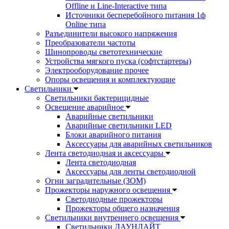
Offline и Line-Interactive типа
Источники бесперебойного питания 1ф
Online типа
Разъединители высокого напряжения
Преобразователи частоты
Шинопроводы светотехнические
Устройства мягкого пуска (софтстартеры)
Электрооборудование прочее
Опоры освещения и комплектующие
Светильники
Светильники бактерицидные
Освещение аварийное
Аварийные светильники
Аварийные светильники LED
Блоки аварийного питания
Аксессуары для аварийных светильников
Лента светодиодная и аксессуары
Лента светодиодная
Аксессуары для ленты светодиодной
Огни заградительные (ЗОМ)
Прожекторы наружного освещения
Светодиодные прожекторы
Прожекторы общего назначения
Светильники внутреннего освещения
Светильники ДАУНЛАЙТ