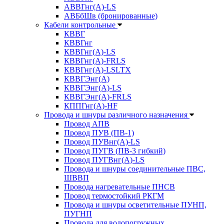
АВВГнг(А)-LS
АВБбШв (бронированные)
Кабели контрольные
КВВГ
КВВГнг
КВВГнг(А)-LS
КВВГнг(А)-FRLS
КВВГнг(А)-LSLTX
КВВГЭнг(А)
КВВГЭнг(А)-LS
КВВГЭнг(А)-FRLS
КППГнг(А)-HF
Провода и шнуры различного назначения
Провод АПВ
Провод ПУВ (ПВ-1)
Провод ПУВнг(А)-LS
Провод ПУГВ (ПВ-3 гибкий)
Провод ПУГВнг(А)-LS
Провода и шнуры соединительные ПВС,
ШВВП
Провода нагревательные ПНСВ
Провод термостойкий РКГМ
Провода и шнуры осветительные ПУНП,
ПУГНП
Провода для водопогружных