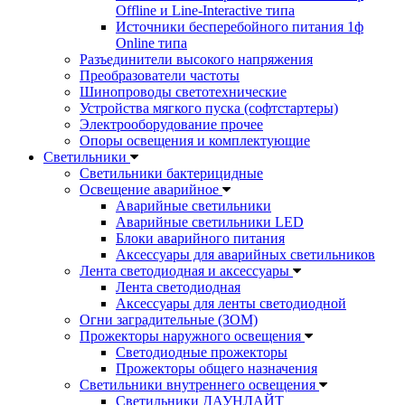
Offline и Line-Interactive типа
Источники бесперебойного питания 1ф
Online типа
Разъединители высокого напряжения
Преобразователи частоты
Шинопроводы светотехнические
Устройства мягкого пуска (софтстартеры)
Электрооборудование прочее
Опоры освещения и комплектующие
Светильники
Светильники бактерицидные
Освещение аварийное
Аварийные светильники
Аварийные светильники LED
Блоки аварийного питания
Аксессуары для аварийных светильников
Лента светодиодная и аксессуары
Лента светодиодная
Аксессуары для ленты светодиодной
Огни заградительные (ЗОМ)
Прожекторы наружного освещения
Светодиодные прожекторы
Прожекторы общего назначения
Светильники внутреннего освещения
Светильники ДАУНЛАЙТ