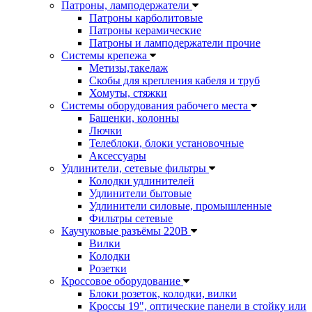
Патроны, ламподержатели
Патроны карболитовые
Патроны керамические
Патроны и ламподержатели прочие
Системы крепежа
Метизы,такелаж
Скобы для крепления кабеля и труб
Хомуты, стяжки
Системы оборудования рабочего места
Башенки, колонны
Лючки
Телеблоки, блоки установочные
Аксессуары
Удлинители, сетевые фильтры
Колодки удлинителей
Удлинители бытовые
Удлинители силовые, промышленные
Фильтры сетевые
Каучуковые разъёмы 220В
Вилки
Колодки
Розетки
Кроссовое оборудование
Блоки розеток, колодки, вилки
Кроссы 19", оптические панели в стойку или