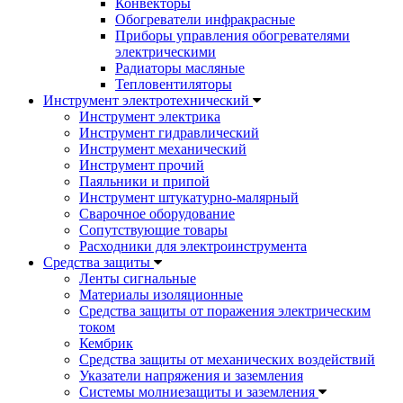
Конвекторы
Обогреватели инфракрасные
Приборы управления обогревателями
электрическими
Радиаторы масляные
Тепловентиляторы
Инструмент электротехнический
Инструмент электрика
Инструмент гидравлический
Инструмент механический
Инструмент прочий
Паяльники и припой
Инструмент штукатурно-малярный
Сварочное оборудование
Сопутствующие товары
Расходники для электроинструмента
Cредства защиты
Ленты сигнальные
Материалы изоляционные
Средства защиты от поражения электрическим
током
Кембрик
Средства защиты от механических воздействий
Указатели напряжения и заземления
Системы молниезащиты и заземления