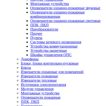
Монтажные устройства
Оповещатели охранно-пожарные звуковые
Оповещатели охранно-пожарные
комбинированные
Оповещатели охранно-пожарные световые
ППК, ПКП
Преобразователи
Прочее
Пульты
Системы речевого оповещения
Устройства коммутационные
Устройства оконечные
Шкафы управления ОПС
Домофоны
Блоки, блоки контрольно-пусковые
Боксы
Извещатели охранные для помещений
Извещатели пожарные
Извещатели тепловые
Источники электропитания
Модули управления
Монтажные устройства
Оповещатели пожарные
ППК, ПКП
Повторители