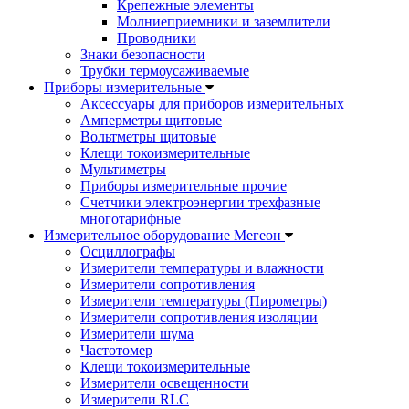
Крепежные элементы
Молниеприемники и заземлители
Проводники
Знаки безопасности
Трубки термоусаживаемые
Приборы измерительные
Аксессуары для приборов измерительных
Амперметры щитовые
Вольтметры щитовые
Клещи токоизмерительные
Мультиметры
Приборы измерительные прочие
Счетчики электроэнергии трехфазные
многотарифные
Измерительное оборудование Мегеон
Осциллографы
Измерители температуры и влажности
Измерители сопротивления
Измерители температуры (Пирометры)
Измерители сопротивления изоляции
Измерители шума
Частотомер
Клещи токоизмерительные
Измерители освещенности
Измерители RLC