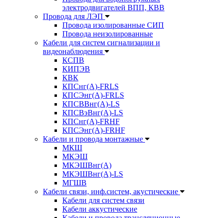
электродвигателей ВПП, КВВ
Провода для ЛЭП
Провода изолированные СИП
Провода неизолированные
Кабели для систем сигнализации и
видеонаблюдения
КСПВ
КИПЭВ
КВК
КПСнг(А)-FRLS
КПСЭнг(А)-FRLS
КПСВВнг(А)-LS
КПСВэВнг(А)-LS
КПСнг(А)-FRHF
КПСЭнг(А)-FRHF
Кабели и провода монтажные
МКШ
МКЭШ
МКЭШВнг(А)
МКЭШВнг(А)-LS
МГШВ
Кабели связи, инф.систем, акустические
Кабели для систем связи
Кабели аккустические
Кабели и провода трансляционные,