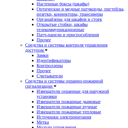
Настенные боксы (шкафы)
Оптические и медные патчкорды, пигтейлы,
розетки, коннекторы, трансиверы
Органайзеры для шкафов и стоек
Открытые стойки, шкафы
телекоммуникационные
Патч-панели и приспособления
Прочее
Средства и системы контроля управления
доступом
Замки
Идентификаторы
Контроллеры
Прочее
Считыватели
Средства и системы охранно-пожарной
сигнализации
Извещатели охранные для наружной
установки
Извещатели пожарные дымовые
Извещатели пожарные ручные
Извещатели пожарные тепловые
Источники электропитания
Метка
Модули управления