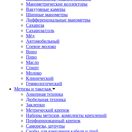
Манометрические коллекторы
Вакуумные камеры
Шинные манометры
Дифференциальные манометры
Сахароза
Сахароза/соль
Мёд
Автомобильный
Соевое молоко
Вино
Пиво
Масло
Спирт
Молоко
Клинический
Геммологический
Метизы и такелаж
Анкерная техника
Дюбельная техника
Заклепки
Метрический крепеж
Наборы метизов, комплекты креплений
Перфорированный крепеж
Саморезы, шурупы
Скобы для крепления кабеля и труб