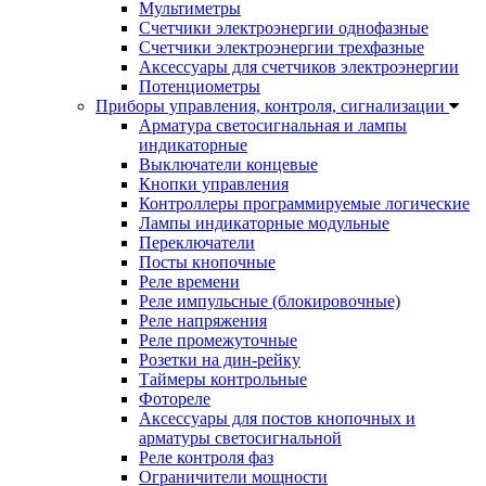
Мультиметры
Счетчики электроэнергии однофазные
Счетчики электроэнергии трехфазные
Аксессуары для счетчиков электроэнергии
Потенциометры
Приборы управления, контроля, сигнализации
Арматура светосигнальная и лампы
индикаторные
Выключатели концевые
Кнопки управления
Контроллеры программируемые логические
Лампы индикаторные модульные
Переключатели
Посты кнопочные
Реле времени
Реле импульсные (блокировочные)
Реле напряжения
Реле промежуточные
Розетки на дин-рейку
Таймеры контрольные
Фотореле
Аксессуары для постов кнопочных и
арматуры светосигнальной
Реле контроля фаз
Ограничители мощности