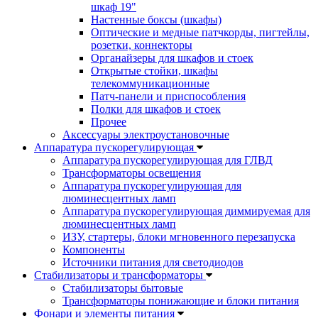
шкаф 19"
Настенные боксы (шкафы)
Оптические и медные патчкорды, пигтейлы,
розетки, коннекторы
Органайзеры для шкафов и стоек
Открытые стойки, шкафы
телекоммуникационные
Патч-панели и приспособления
Полки для шкафов и стоек
Прочее
Аксессуары электроустановочные
Аппаратура пускорегулирующая
Аппаратура пускорегулирующая для ГЛВД
Трансформаторы освещения
Аппаратура пускорегулирующая для
люминесцентных ламп
Аппаратура пускорегулирующая диммируемая для
люминесцентных ламп
ИЗУ, стартеры, блоки мгновенного перезапуска
Компоненты
Источники питания для светодиодов
Стабилизаторы и трансформаторы
Стабилизаторы бытовые
Трансформаторы понижающие и блоки питания
Фонари и элементы питания