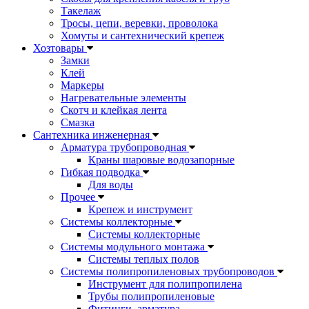
Такелаж
Тросы, цепи, веревки, проволока
Хомуты и сантехнический крепеж
Хозтовары
Замки
Клей
Маркеры
Нагревательные элементы
Скотч и клейкая лента
Смазка
Сантехника инженерная
Арматура трубопроводная
Краны шаровые водозапорные
Гибкая подводка
Для воды
Прочее
Крепеж и инструмент
Системы коллекторные
Системы коллекторные
Системы модульного монтажа
Системы теплых полов
Системы полипропиленовых трубопроводов
Инструмент для полипропилена
Трубы полипропиленовые
Фитинги, арматура