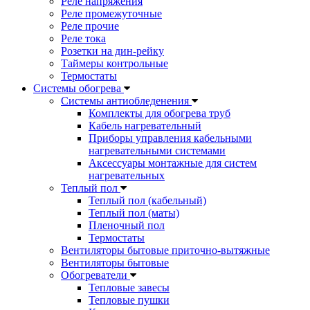
Реле напряжения
Реле промежуточные
Реле прочие
Реле тока
Розетки на дин-рейку
Таймеры контрольные
Термостаты
Системы обогрева
Системы антиобледенения
Комплекты для обогрева труб
Кабель нагревательный
Приборы управления кабельными
нагревательными системами
Аксессуары монтажные для систем
нагревательных
Теплый пол
Теплый пол (кабельный)
Теплый пол (маты)
Пленочный пол
Термостаты
Вентиляторы бытовые приточно-вытяжные
Вентиляторы бытовые
Обогреватели
Тепловые завесы
Тепловые пушки