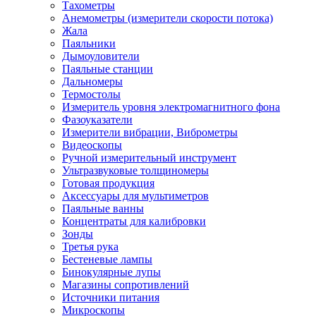
Тахометры
Анемометры (измерители скорости потока)
Жала
Паяльники
Дымоуловители
Паяльные станции
Дальномеры
Термостолы
Измеритель уровня электромагнитного фона
Фазоуказатели
Измерители вибрации, Виброметры
Видеоскопы
Ручной измерительный инструмент
Ультразвуковые толщиномеры
Готовая продукция
Аксессуары для мультиметров
Паяльные ванны
Концентраты для калибровки
Зонды
Третья рука
Бестеневые лампы
Бинокулярные лупы
Магазины сопротивлений
Источники питания
Микроскопы