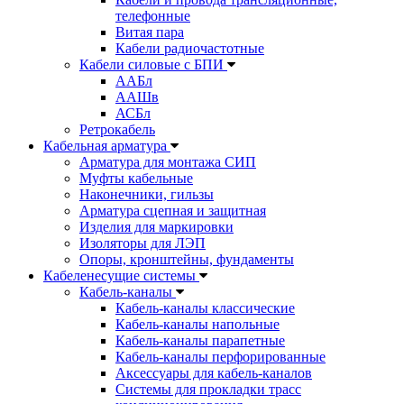
телефонные
Витая пара
Кабели радиочастотные
Кабели силовые с БПИ
ААБл
ААШв
АСБл
Ретрокабель
Кабельная арматура
Арматура для монтажа СИП
Муфты кабельные
Наконечники, гильзы
Арматура сцепная и защитная
Изделия для маркировки
Изоляторы для ЛЭП
Опоры, кронштейны, фундаменты
Кабеленесущие системы
Кабель-каналы
Кабель-каналы классические
Кабель-каналы напольные
Кабель-каналы парапетные
Кабель-каналы перфорированные
Аксессуары для кабель-каналов
Системы для прокладки трасс