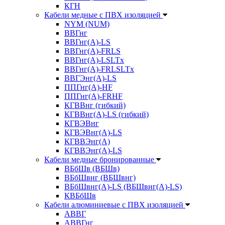
КГН
Кабели медные с ПВХ изоляцией
NYM (NUM)
ВВГнг
ВВГнг(А)-LS
ВВГнг(А)-FRLS
ВВГнг(A)-LSLTx
ВВГнг(A)-FRLSLTx
ВВГЭнг(А)-LS
ППГнг(А)-HF
ППГнг(А)-FRHF
КГВВнг (гибкий)
КГВВнг(А)-LS (гибкий)
КГВЭВнг
КГВЭВнг(А)-LS
КГВВЭнг(А)
КГВВЭнг(А)-LS
Кабели медные бронированные
ВБбШв (ВБШв)
ВБбШвнг (ВБШвнг)
ВБбШвнг(А)-LS (ВБШвнг(А)-LS)
КВБбШв
Кабели алюминиевые с ПВХ изоляцией
АВВГ
АВВГнг