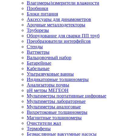
Влагомеры/измерители влажности
Пробники
Блоки питания
Аксессуары для динамометров
Арочные металлодетекторы
Труборезы
Оборудование для сварки ПП труб
Преобразователи интерфейсов
Стенды
Ваттметры
Вальцовочный набор
Батарейные
Кабельные
Ультразвуковые ванны
Индикаторные толщиномеры
Анализаторы почвы
рН метры МЕГЕОН
Мультиметры портативные цифровые
Мультиметры лабораторные
Мультиметры аналоговые
Вихретоковые толщиномеры
Магнитные толщиномеры
Очистители жал
Термофены
Безмаслянные вакуумные насосы