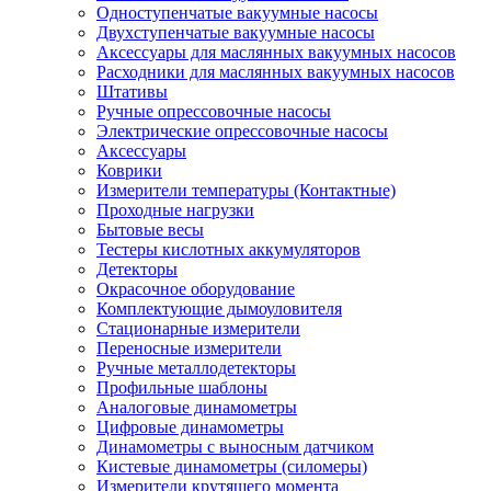
Одноступенчатые вакуумные насосы
Двухступенчатые вакуумные насосы
Аксессуары для маслянных вакуумных насосов
Расходники для маслянных вакуумных насосов
Штативы
Ручные опрессовочные насосы
Электрические опрессовочные насосы
Аксессуары
Коврики
Измерители температуры (Контактные)
Проходные нагрузки
Бытовые весы
Тестеры кислотных аккумуляторов
Детекторы
Окрасочное оборудование
Комплектующие дымоуловителя
Стационарные измерители
Переносные измерители
Ручные металлодетекторы
Профильные шаблоны
Аналоговые динамометры
Цифровые динамометры
Динамометры с выносным датчиком
Кистевые динамометры (силомеры)
Измерители крутящего момента