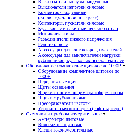
Выключатели нагрузки модульные
Выключатели нагрузки силовые
Контакторы модульные
(силовые,установочные реле)
Контакторы, пускатели силовые
Кулачковые и пакетные переключатели
Миниконтакторы
Разъединители низкого напряжения
Реле тепловые
Аксессуары для контакторов, пускателей
Аксессуары для выключателей нагрузки,
рубильников, кулачковых переключателей
Оборудование комплектное щитовое до 1000В
Оборудование комплектное щитовое до
1000В
Передвижные щиты
Щиты освещения
Ящики с понижающим трансформатором
Ящики с рубильниками
Преобразователи частоты
Устройства мягкого пуска (софтстартеры)
Счетчики и приборы измерительные
Амперметры щитовые
Вольтметры щитовые
Клещи токоизмерительные