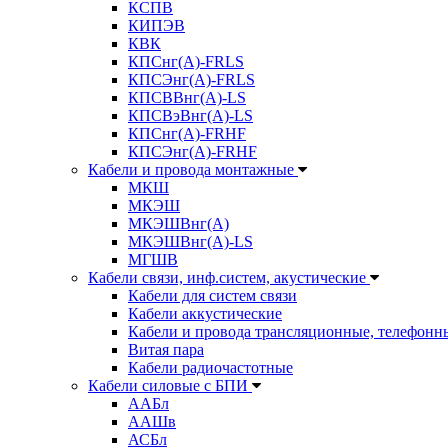
КСПВ
КИПЭВ
КВК
КПСнг(А)-FRLS
КПСЭнг(А)-FRLS
КПСВВнг(А)-LS
КПСВэВнг(А)-LS
КПСнг(А)-FRHF
КПСЭнг(А)-FRHF
Кабели и провода монтажные
МКШ
МКЭШ
МКЭШВнг(А)
МКЭШВнг(А)-LS
МГШВ
Кабели связи, инф.систем, акустические
Кабели для систем связи
Кабели аккустические
Кабели и провода трансляционные, телефонн
Витая пара
Кабели радиочастотные
Кабели силовые с БПИ
ААБл
ААШв
АСБл