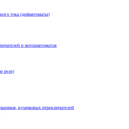
ного тока (дифавтоматы)
лючателей и моторавтоматов
е реле)
льников, кулачковых переключателей
В