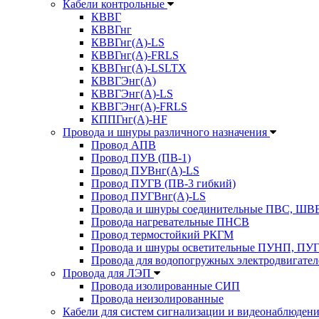
Кабели контрольные
КВВГ
КВВГнг
КВВГнг(А)-LS
КВВГнг(А)-FRLS
КВВГнг(А)-LSLTX
КВВГЭнг(А)
КВВГЭнг(А)-LS
КВВГЭнг(А)-FRLS
КППГнг(А)-HF
Провода и шнуры различного назначения
Провод АПВ
Провод ПУВ (ПВ-1)
Провод ПУВнг(А)-LS
Провод ПУГВ (ПВ-3 гибкий)
Провод ПУГВнг(А)-LS
Провода и шнуры соединительные ПВС, Ш
Провода нагревательные ПНСВ
Провод термостойкий РКГМ
Провода и шнуры осветительные ПУНП, ПУ
Провода для водопогружных электродвигате
Провода для ЛЭП
Провода изолированные СИП
Провода неизолированные
Кабели для систем сигнализации и видеонаблюден