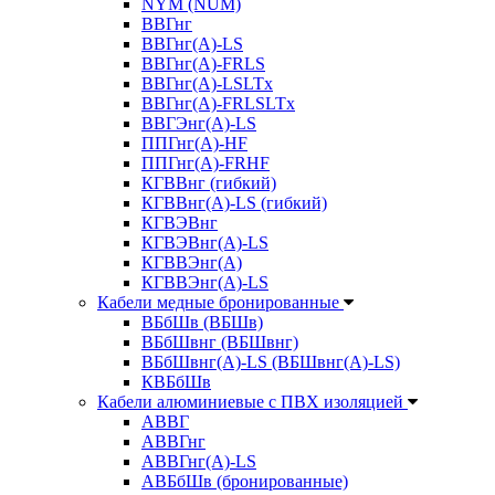
NYM (NUM)
ВВГнг
ВВГнг(А)-LS
ВВГнг(А)-FRLS
ВВГнг(A)-LSLTx
ВВГнг(A)-FRLSLTx
ВВГЭнг(А)-LS
ППГнг(А)-HF
ППГнг(А)-FRHF
КГВВнг (гибкий)
КГВВнг(А)-LS (гибкий)
КГВЭВнг
КГВЭВнг(А)-LS
КГВВЭнг(А)
КГВВЭнг(А)-LS
Кабели медные бронированные
ВБбШв (ВБШв)
ВБбШвнг (ВБШвнг)
ВБбШвнг(А)-LS (ВБШвнг(А)-LS)
КВБбШв
Кабели алюминиевые с ПВХ изоляцией
АВВГ
АВВГнг
АВВГнг(А)-LS
АВБбШв (бронированные)