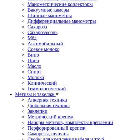
Манометрические коллекторы
Вакуумные камеры
Шинные манометры
Дифференциальные манометры
Сахароза
Сахароза/соль
Мёд
Автомобильный
Соевое молоко
Вино
Пиво
Масло
Спирт
Молоко
Клинический
Геммологический
Метизы и такелаж
Анкерная техника
Дюбельная техника
Заклепки
Метрический крепеж
Наборы метизов, комплекты креплений
Перфорированный крепеж
Саморезы, шурупы
Скобы для крепления кабеля и труб