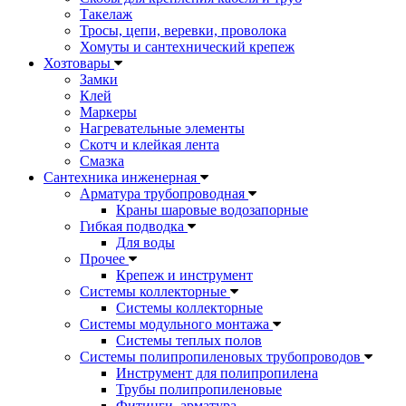
Такелаж
Тросы, цепи, веревки, проволока
Хомуты и сантехнический крепеж
Хозтовары
Замки
Клей
Маркеры
Нагревательные элементы
Скотч и клейкая лента
Смазка
Сантехника инженерная
Арматура трубопроводная
Краны шаровые водозапорные
Гибкая подводка
Для воды
Прочее
Крепеж и инструмент
Системы коллекторные
Системы коллекторные
Системы модульного монтажа
Системы теплых полов
Системы полипропиленовых трубопроводов
Инструмент для полипропилена
Трубы полипропиленовые
Фитинги, арматура