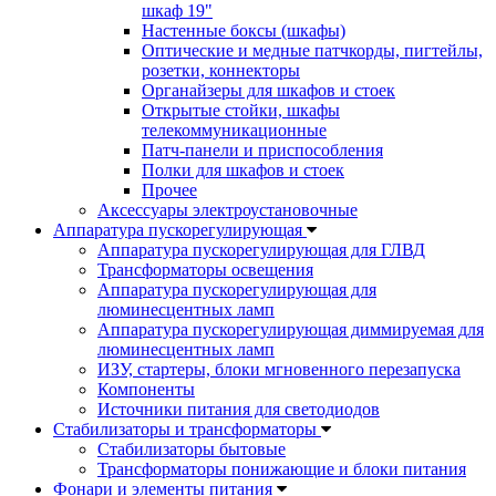
шкаф 19"
Настенные боксы (шкафы)
Оптические и медные патчкорды, пигтейлы,
розетки, коннекторы
Органайзеры для шкафов и стоек
Открытые стойки, шкафы
телекоммуникационные
Патч-панели и приспособления
Полки для шкафов и стоек
Прочее
Аксессуары электроустановочные
Аппаратура пускорегулирующая
Аппаратура пускорегулирующая для ГЛВД
Трансформаторы освещения
Аппаратура пускорегулирующая для
люминесцентных ламп
Аппаратура пускорегулирующая диммируемая для
люминесцентных ламп
ИЗУ, стартеры, блоки мгновенного перезапуска
Компоненты
Источники питания для светодиодов
Стабилизаторы и трансформаторы
Стабилизаторы бытовые
Трансформаторы понижающие и блоки питания
Фонари и элементы питания