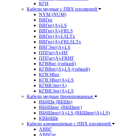
КГН
Кабели медные с ПВХ изоляцией
NYM (NUM)
ВВГнг
ВВГнг(А)-LS
ВВГнг(А)-FRLS
ВВГнг(A)-LSLTx
ВВГнг(A)-FRLSLTx
ВВГЭнг(А)-LS
ППГнг(А)-HF
ППГнг(А)-FRHF
КГВВнг (гибкий)
КГВВнг(А)-LS (гибкий)
КГВЭВнг
КГВЭВнг(А)-LS
КГВВЭнг(А)
КГВВЭнг(А)-LS
Кабели медные бронированные
ВБбШв (ВБШв)
ВБбШвнг (ВБШвнг)
ВБбШвнг(А)-LS (ВБШвнг(А)-LS)
КВБбШв
Кабели алюминиевые с ПВХ изоляцией
АВВГ
АВВГнг