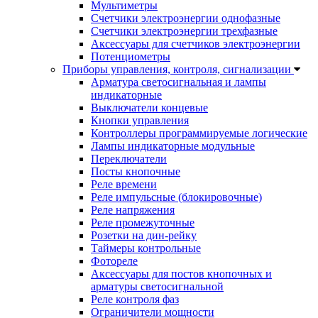
Мультиметры
Счетчики электроэнергии однофазные
Счетчики электроэнергии трехфазные
Аксессуары для счетчиков электроэнергии
Потенциометры
Приборы управления, контроля, сигнализации
Арматура светосигнальная и лампы
индикаторные
Выключатели концевые
Кнопки управления
Контроллеры программируемые логические
Лампы индикаторные модульные
Переключатели
Посты кнопочные
Реле времени
Реле импульсные (блокировочные)
Реле напряжения
Реле промежуточные
Розетки на дин-рейку
Таймеры контрольные
Фотореле
Аксессуары для постов кнопочных и
арматуры светосигнальной
Реле контроля фаз
Ограничители мощности