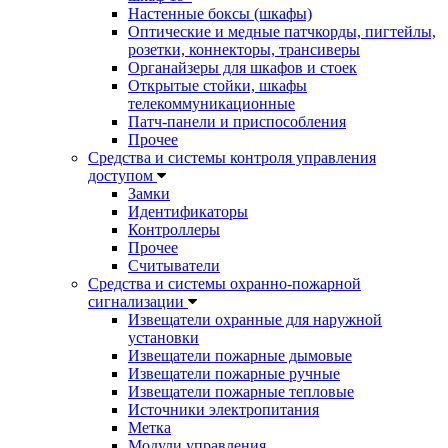
Настенные боксы (шкафы)
Оптические и медные патчкорды, пигтейлы,
розетки, коннекторы, трансиверы
Органайзеры для шкафов и стоек
Открытые стойки, шкафы
телекоммуникационные
Патч-панели и приспособления
Прочее
Средства и системы контроля управления
доступом
Замки
Идентификаторы
Контроллеры
Прочее
Считыватели
Средства и системы охранно-пожарной
сигнализации
Извещатели охранные для наружной
установки
Извещатели пожарные дымовые
Извещатели пожарные ручные
Извещатели пожарные тепловые
Источники электропитания
Метка
Модули управления