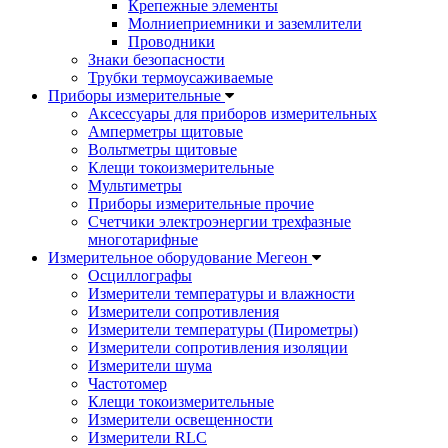
Крепежные элементы
Молниеприемники и заземлители
Проводники
Знаки безопасности
Трубки термоусаживаемые
Приборы измерительные
Аксессуары для приборов измерительных
Амперметры щитовые
Вольтметры щитовые
Клещи токоизмерительные
Мультиметры
Приборы измерительные прочие
Счетчики электроэнергии трехфазные
многотарифные
Измерительное оборудование Мегеон
Осциллографы
Измерители температуры и влажности
Измерители сопротивления
Измерители температуры (Пирометры)
Измерители сопротивления изоляции
Измерители шума
Частотомер
Клещи токоизмерительные
Измерители освещенности
Измерители RLC