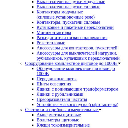
Выключатели нагрузки модульные
Выключатели нагрузки силовые
Контакторы модульные
(силовые,установочные реле)
Контакторы, пускатели силовые
Кулачковые и пакетные переключатели
Миниконтакторы
Разъединители низкого напряжения
Реле тепловые
Аксессуары для контакторов, пускателей
Аксессуары для выключателей нагрузки,
рубильников, кулачковых переключателей
Оборудование комплектное щитовое до 1000В
Оборудование комплектное щитовое до
1000В
Передвижные щиты
Щиты освещения
Ящики с понижающим трансформатором
Ящики с рубильниками
Преобразователи частоты
Устройства мягкого пуска (софтстартеры)
Счетчики и приборы измерительные
Амперметры щитовые
Вольтметры щитовые
Клещи токоизмерительные