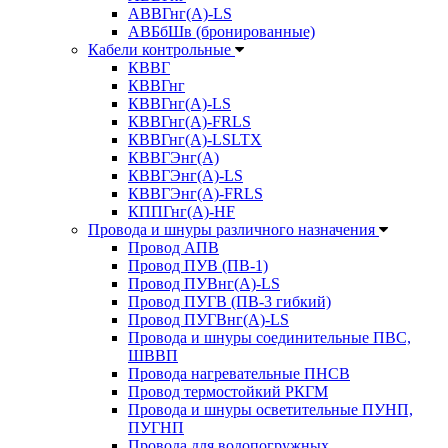
АВВГнг(А)-LS
АВБбШв (бронированные)
Кабели контрольные
КВВГ
КВВГнг
КВВГнг(А)-LS
КВВГнг(А)-FRLS
КВВГнг(А)-LSLTX
КВВГЭнг(А)
КВВГЭнг(А)-LS
КВВГЭнг(А)-FRLS
КППГнг(А)-HF
Провода и шнуры различного назначения
Провод АПВ
Провод ПУВ (ПВ-1)
Провод ПУВнг(А)-LS
Провод ПУГВ (ПВ-3 гибкий)
Провод ПУГВнг(А)-LS
Провода и шнуры соединительные ПВС,
ШВВП
Провода нагревательные ПНСВ
Провод термостойкий РКГМ
Провода и шнуры осветительные ПУНП,
ПУГНП
Провода для водопогружных