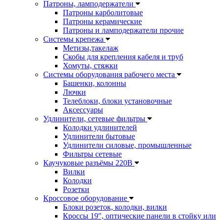
Патроны, ламподержатели
Патроны карболитовые
Патроны керамические
Патроны и ламподержатели прочие
Системы крепежа
Метизы,такелаж
Скобы для крепления кабеля и труб
Хомуты, стяжки
Системы оборудования рабочего места
Башенки, колонны
Лючки
Телеблоки, блоки установочные
Аксессуары
Удлинители, сетевые фильтры
Колодки удлинителей
Удлинители бытовые
Удлинители силовые, промышленные
Фильтры сетевые
Каучуковые разъёмы 220В
Вилки
Колодки
Розетки
Кроссовое оборудование
Блоки розеток, колодки, вилки
Кроссы 19", оптические панели в стойку или