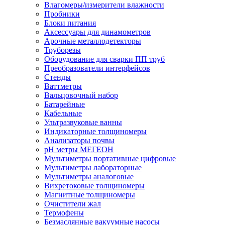
Влагомеры/измерители влажности
Пробники
Блоки питания
Аксессуары для динамометров
Арочные металлодетекторы
Труборезы
Оборудование для сварки ПП труб
Преобразователи интерфейсов
Стенды
Ваттметры
Вальцовочный набор
Батарейные
Кабельные
Ультразвуковые ванны
Индикаторные толщиномеры
Анализаторы почвы
рН метры МЕГЕОН
Мультиметры портативные цифровые
Мультиметры лабораторные
Мультиметры аналоговые
Вихретоковые толщиномеры
Магнитные толщиномеры
Очистители жал
Термофены
Безмаслянные вакуумные насосы