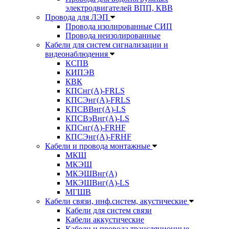
электродвигателей ВПП, КВВ
Провода для ЛЭП
Провода изолированные СИП
Провода неизолированные
Кабели для систем сигнализации и
видеонаблюдения
КСПВ
КИПЭВ
КВК
КПСнг(А)-FRLS
КПСЭнг(А)-FRLS
КПСВВнг(А)-LS
КПСВэВнг(А)-LS
КПСнг(А)-FRHF
КПСЭнг(А)-FRHF
Кабели и провода монтажные
МКШ
МКЭШ
МКЭШВнг(А)
МКЭШВнг(А)-LS
МГШВ
Кабели связи, инф.систем, акустические
Кабели для систем связи
Кабели аккустические
Кабели и провода трансляционные,