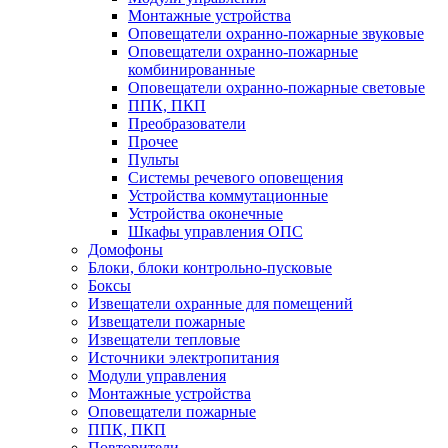
Монтажные устройства
Оповещатели охранно-пожарные звуковые
Оповещатели охранно-пожарные
комбинированные
Оповещатели охранно-пожарные световые
ППК, ПКП
Преобразователи
Прочее
Пульты
Системы речевого оповещения
Устройства коммутационные
Устройства оконечные
Шкафы управления ОПС
Домофоны
Блоки, блоки контрольно-пусковые
Боксы
Извещатели охранные для помещений
Извещатели пожарные
Извещатели тепловые
Источники электропитания
Модули управления
Монтажные устройства
Оповещатели пожарные
ППК, ПКП
Повторители