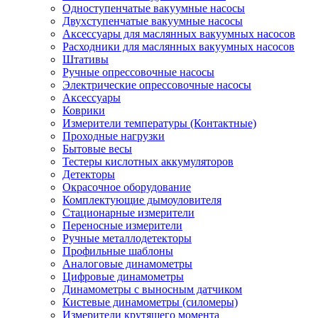
Одноступенчатые вакуумные насосы
Двухступенчатые вакуумные насосы
Аксессуары для маслянных вакуумных насосов
Расходники для маслянных вакуумных насосов
Штативы
Ручные опрессовочные насосы
Электрические опрессовочные насосы
Аксессуары
Коврики
Измерители температуры (Контактные)
Проходные нагрузки
Бытовые весы
Тестеры кислотных аккумуляторов
Детекторы
Окрасочное оборудование
Комплектующие дымоуловителя
Стационарные измерители
Переносные измерители
Ручные металлодетекторы
Профильные шаблоны
Аналоговые динамометры
Цифровые динамометры
Динамометры с выносным датчиком
Кистевые динамометры (силомеры)
Измерители крутящего момента