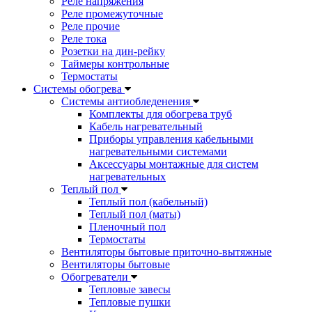
Реле напряжения
Реле промежуточные
Реле прочие
Реле тока
Розетки на дин-рейку
Таймеры контрольные
Термостаты
Системы обогрева
Системы антиобледенения
Комплекты для обогрева труб
Кабель нагревательный
Приборы управления кабельными
нагревательными системами
Аксессуары монтажные для систем
нагревательных
Теплый пол
Теплый пол (кабельный)
Теплый пол (маты)
Пленочный пол
Термостаты
Вентиляторы бытовые приточно-вытяжные
Вентиляторы бытовые
Обогреватели
Тепловые завесы
Тепловые пушки