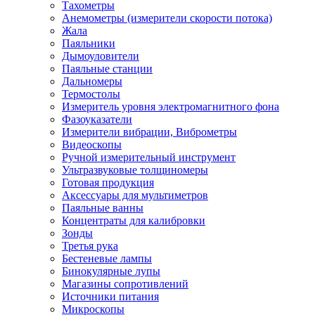
Тахометры
Анемометры (измерители скорости потока)
Жала
Паяльники
Дымоуловители
Паяльные станции
Дальномеры
Термостолы
Измеритель уровня электромагнитного фона
Фазоуказатели
Измерители вибрации, Виброметры
Видеоскопы
Ручной измерительный инструмент
Ультразвуковые толщиномеры
Готовая продукция
Аксессуары для мультиметров
Паяльные ванны
Концентраты для калибровки
Зонды
Третья рука
Бестеневые лампы
Бинокулярные лупы
Магазины сопротивлений
Источники питания
Микроскопы