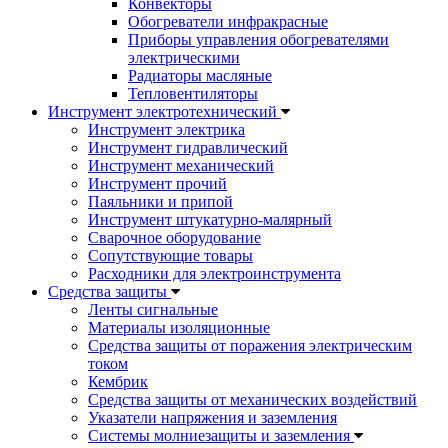
Конвекторы
Обогреватели инфракрасные
Приборы управления обогревателями
электрическими
Радиаторы масляные
Тепловентиляторы
Инструмент электротехнический
Инструмент электрика
Инструмент гидравлический
Инструмент механический
Инструмент прочий
Паяльники и припой
Инструмент штукатурно-малярный
Сварочное оборудование
Сопутствующие товары
Расходники для электроинструмента
Cредства защиты
Ленты сигнальные
Материалы изоляционные
Средства защиты от поражения электрическим
током
Кембрик
Средства защиты от механических воздействий
Указатели напряжения и заземления
Системы молниезащиты и заземления