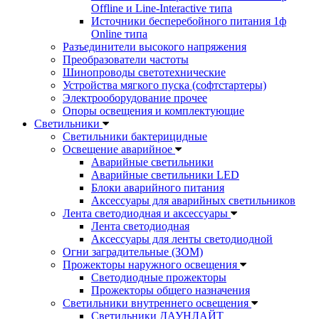
Offline и Line-Interactive типа
Источники бесперебойного питания 1ф
Online типа
Разъединители высокого напряжения
Преобразователи частоты
Шинопроводы светотехнические
Устройства мягкого пуска (софтстартеры)
Электрооборудование прочее
Опоры освещения и комплектующие
Светильники
Светильники бактерицидные
Освещение аварийное
Аварийные светильники
Аварийные светильники LED
Блоки аварийного питания
Аксессуары для аварийных светильников
Лента светодиодная и аксессуары
Лента светодиодная
Аксессуары для ленты светодиодной
Огни заградительные (ЗОМ)
Прожекторы наружного освещения
Светодиодные прожекторы
Прожекторы общего назначения
Светильники внутреннего освещения
Светильники ДАУНЛАЙТ