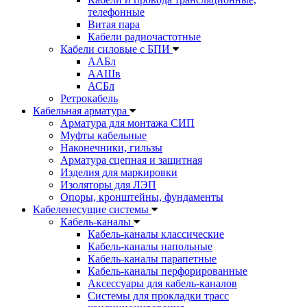
телефонные
Витая пара
Кабели радиочастотные
Кабели силовые с БПИ
ААБл
ААШв
АСБл
Ретрокабель
Кабельная арматура
Арматура для монтажа СИП
Муфты кабельные
Наконечники, гильзы
Арматура сцепная и защитная
Изделия для маркировки
Изоляторы для ЛЭП
Опоры, кронштейны, фундаменты
Кабеленесущие системы
Кабель-каналы
Кабель-каналы классические
Кабель-каналы напольные
Кабель-каналы парапетные
Кабель-каналы перфорированные
Аксессуары для кабель-каналов
Системы для прокладки трасс