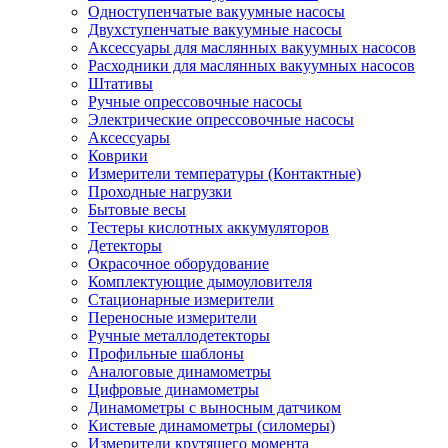
Одноступенчатые вакуумные насосы
Двухступенчатые вакуумные насосы
Аксессуары для маслянных вакуумных насосов
Расходники для маслянных вакуумных насосов
Штативы
Ручные опрессовочные насосы
Электрические опрессовочные насосы
Аксессуары
Коврики
Измерители температуры (Контактные)
Проходные нагрузки
Бытовые весы
Тестеры кислотных аккумуляторов
Детекторы
Окрасочное оборудование
Комплектующие дымоуловителя
Стационарные измерители
Переносные измерители
Ручные металлодетекторы
Профильные шаблоны
Аналоговые динамометры
Цифровые динамометры
Динамометры с выносным датчиком
Кистевые динамометры (силомеры)
Измерители крутящего момента