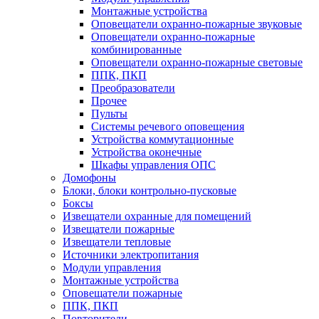
Монтажные устройства
Оповещатели охранно-пожарные звуковые
Оповещатели охранно-пожарные
комбинированные
Оповещатели охранно-пожарные световые
ППК, ПКП
Преобразователи
Прочее
Пульты
Системы речевого оповещения
Устройства коммутационные
Устройства оконечные
Шкафы управления ОПС
Домофоны
Блоки, блоки контрольно-пусковые
Боксы
Извещатели охранные для помещений
Извещатели пожарные
Извещатели тепловые
Источники электропитания
Модули управления
Монтажные устройства
Оповещатели пожарные
ППК, ПКП
Повторители