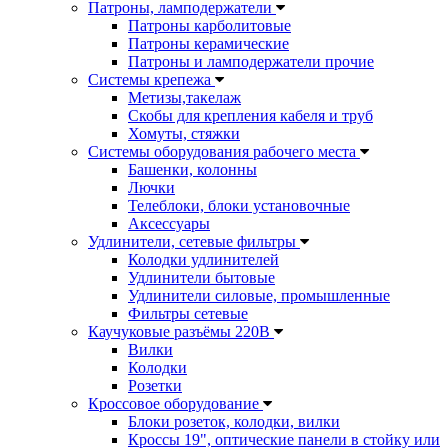
Патроны, ламподержатели
Патроны карболитовые
Патроны керамические
Патроны и ламподержатели прочие
Системы крепежа
Метизы,такелаж
Скобы для крепления кабеля и труб
Хомуты, стяжки
Системы оборудования рабочего места
Башенки, колонны
Лючки
Телеблоки, блоки установочные
Аксессуары
Удлинители, сетевые фильтры
Колодки удлинителей
Удлинители бытовые
Удлинители силовые, промышленные
Фильтры сетевые
Каучуковые разъёмы 220В
Вилки
Колодки
Розетки
Кроссовое оборудование
Блоки розеток, колодки, вилки
Кроссы 19", оптические панели в стойку или