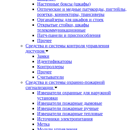
Настенные боксы (шкафы)
Оптические и медные патчкорды, пигтейлы,
розетки, коннекторы, трансиверы
Органайзеры для шкафов и стоек
Открытые стойки, шкафы
телекоммуникационные
Патч-панели и приспособления
Прочее
Средства и системы контроля управления
доступом
Замки
Идентификаторы
Контроллеры
Прочее
Считыватели
Средства и системы охранно-пожарной
сигнализации
Извещатели охранные для наружной
установки
Извещатели пожарные дымовые
Извещатели пожарные ручные
Извещатели пожарные тепловые
Источники электропитания
Метка
Модули управления