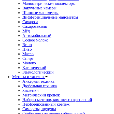
Манометрические коллекторы
Вакуумные камеры
Шинные манометры
Дифференциальные манометры
Сахароза
Сахароза/соль
Мёд
Автомобильный
Соевое молоко
Вино
Пиво
Масло
Спирт
Молоко
Клинический
Геммологический
Метизы и такелаж
Анкерная техника
Дюбельная техника
Заклепки
Метрический крепеж
Наборы метизов, комплекты креплений
Перфорированный крепеж
Саморезы, шурупы
Скобы для крепления кабеля и труб