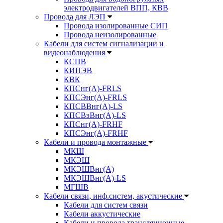
электродвигателей ВПП, КВВ
Провода для ЛЭП
Провода изолированные СИП
Провода неизолированные
Кабели для систем сигнализации и
видеонаблюдения
КСПВ
КИПЭВ
КВК
КПСнг(А)-FRLS
КПСЭнг(А)-FRLS
КПСВВнг(А)-LS
КПСВэВнг(А)-LS
КПСнг(А)-FRHF
КПСЭнг(А)-FRHF
Кабели и провода монтажные
МКШ
МКЭШ
МКЭШВнг(А)
МКЭШВнг(А)-LS
МГШВ
Кабели связи, инф.систем, акустические
Кабели для систем связи
Кабели аккустические
Кабели и провода трансляционные,