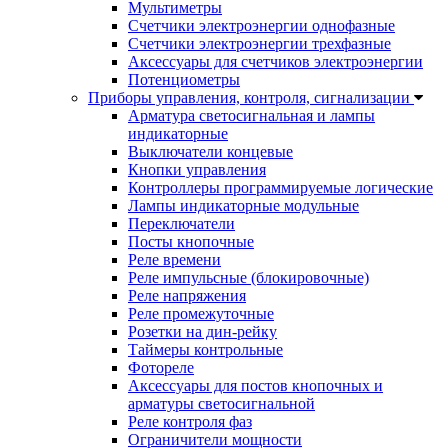
Мультиметры
Счетчики электроэнергии однофазные
Счетчики электроэнергии трехфазные
Аксессуары для счетчиков электроэнергии
Потенциометры
Приборы управления, контроля, сигнализации
Арматура светосигнальная и лампы
индикаторные
Выключатели концевые
Кнопки управления
Контроллеры программируемые логические
Лампы индикаторные модульные
Переключатели
Посты кнопочные
Реле времени
Реле импульсные (блокировочные)
Реле напряжения
Реле промежуточные
Розетки на дин-рейку
Таймеры контрольные
Фотореле
Аксессуары для постов кнопочных и
арматуры светосигнальной
Реле контроля фаз
Ограничители мощности