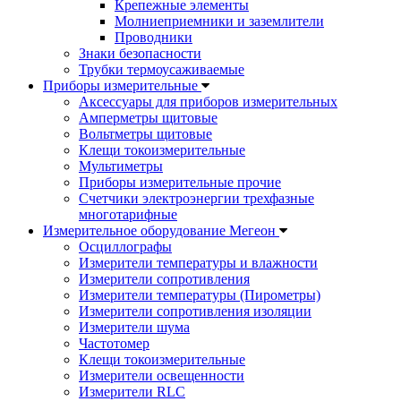
Крепежные элементы
Молниеприемники и заземлители
Проводники
Знаки безопасности
Трубки термоусаживаемые
Приборы измерительные
Аксессуары для приборов измерительных
Амперметры щитовые
Вольтметры щитовые
Клещи токоизмерительные
Мультиметры
Приборы измерительные прочие
Счетчики электроэнергии трехфазные
многотарифные
Измерительное оборудование Мегеон
Осциллографы
Измерители температуры и влажности
Измерители сопротивления
Измерители температуры (Пирометры)
Измерители сопротивления изоляции
Измерители шума
Частотомер
Клещи токоизмерительные
Измерители освещенности
Измерители RLC