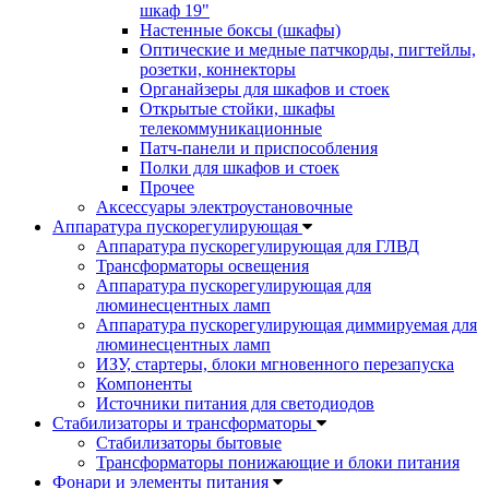
шкаф 19"
Настенные боксы (шкафы)
Оптические и медные патчкорды, пигтейлы,
розетки, коннекторы
Органайзеры для шкафов и стоек
Открытые стойки, шкафы
телекоммуникационные
Патч-панели и приспособления
Полки для шкафов и стоек
Прочее
Аксессуары электроустановочные
Аппаратура пускорегулирующая
Аппаратура пускорегулирующая для ГЛВД
Трансформаторы освещения
Аппаратура пускорегулирующая для
люминесцентных ламп
Аппаратура пускорегулирующая диммируемая для
люминесцентных ламп
ИЗУ, стартеры, блоки мгновенного перезапуска
Компоненты
Источники питания для светодиодов
Стабилизаторы и трансформаторы
Стабилизаторы бытовые
Трансформаторы понижающие и блоки питания
Фонари и элементы питания