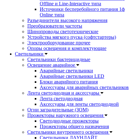
Offline и Line-Interactive типа
Источники бесперебойного питания 1ф
Online типа
Разъединители высокого напряжения
Преобразователи частоты
Шинопроводы светотехнические
Устройства мягкого пуска (софтстартеры)
Электрооборудование прочее
Опоры освещения и комплектующие
Светильники
Светильники бактерицидные
Освещение аварийное
Аварийные светильники
Аварийные светильники LED
Блоки аварийного питания
Аксессуары для аварийных светильников
Лента светодиодная и аксессуары
Лента светодиодная
Аксессуары для ленты светодиодной
Огни заградительные (ЗОМ)
Прожекторы наружного освещения
Светодиодные прожекторы
Прожекторы общего назначения
Светильники внутреннего освещения
Светильники ДАУНЛАЙТ