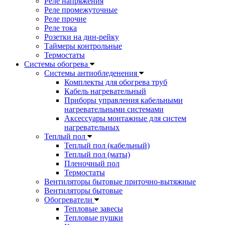
Реле напряжения
Реле промежуточные
Реле прочие
Реле тока
Розетки на дин-рейку
Таймеры контрольные
Термостаты
Системы обогрева
Системы антиобледенения
Комплекты для обогрева труб
Кабель нагревательный
Приборы управления кабельными
нагревательными системами
Аксессуары монтажные для систем
нагревательных
Теплый пол
Теплый пол (кабельный)
Теплый пол (маты)
Пленочный пол
Термостаты
Вентиляторы бытовые приточно-вытяжные
Вентиляторы бытовые
Обогреватели
Тепловые завесы
Тепловые пушки