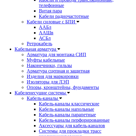
телефонные
Витая пара
Кабели радиочастотные
Кабели силовые с БПИ
ААБл
ААШв
АСБл
Ретрокабель
Кабельная арматура
Арматура для монтажа СИП
Муфты кабельные
Наконечники, гильзы
Арматура сцепная и защитная
Изделия для маркировки
Изоляторы для ЛЭП
Опоры, кронштейны, фундаменты
Кабеленесущие системы
Кабель-каналы
Кабель-каналы классические
Кабель-каналы напольные
Кабель-каналы парапетные
Кабель-каналы перфорированные
Аксессуары для кабель-каналов
Системы для прокладки трасс