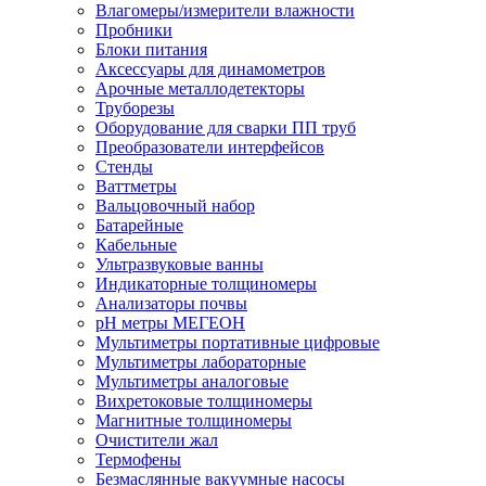
Влагомеры/измерители влажности
Пробники
Блоки питания
Аксессуары для динамометров
Арочные металлодетекторы
Труборезы
Оборудование для сварки ПП труб
Преобразователи интерфейсов
Стенды
Ваттметры
Вальцовочный набор
Батарейные
Кабельные
Ультразвуковые ванны
Индикаторные толщиномеры
Анализаторы почвы
рН метры МЕГЕОН
Мультиметры портативные цифровые
Мультиметры лабораторные
Мультиметры аналоговые
Вихретоковые толщиномеры
Магнитные толщиномеры
Очистители жал
Термофены
Безмаслянные вакуумные насосы