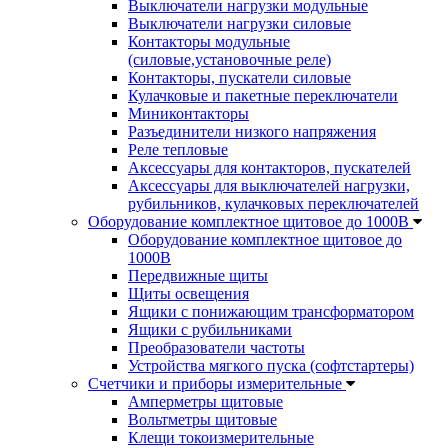
Выключатели нагрузки модульные
Выключатели нагрузки силовые
Контакторы модульные
(силовые,установочные реле)
Контакторы, пускатели силовые
Кулачковые и пакетные переключатели
Миниконтакторы
Разъединители низкого напряжения
Реле тепловые
Аксессуары для контакторов, пускателей
Аксессуары для выключателей нагрузки,
рубильников, кулачковых переключателей
Оборудование комплектное щитовое до 1000В
Оборудование комплектное щитовое до
1000В
Передвижные щиты
Щиты освещения
Ящики с понижающим трансформатором
Ящики с рубильниками
Преобразователи частоты
Устройства мягкого пуска (софтстартеры)
Счетчики и приборы измерительные
Амперметры щитовые
Вольтметры щитовые
Клещи токоизмерительные