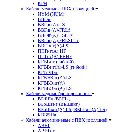
КГН
Кабели медные с ПВХ изоляцией
NYM (NUM)
ВВГнг
ВВГнг(А)-LS
ВВГнг(А)-FRLS
ВВГнг(A)-LSLTx
ВВГнг(A)-FRLSLTx
ВВГЭнг(А)-LS
ППГнг(А)-HF
ППГнг(А)-FRHF
КГВВнг (гибкий)
КГВВнг(А)-LS (гибкий)
КГВЭВнг
КГВЭВнг(А)-LS
КГВВЭнг(А)
КГВВЭнг(А)-LS
Кабели медные бронированные
ВБбШв (ВБШв)
ВБбШвнг (ВБШвнг)
ВБбШвнг(А)-LS (ВБШвнг(А)-LS)
КВБбШв
Кабели алюминиевые с ПВХ изоляцией
АВВГ
АВВГнг