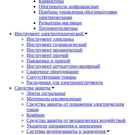
Конвекторы
Обогреватели инфракрасные
Приборы управления обогревателями
электрическими
Радиаторы масляные
Тепловентиляторы
Инструмент электротехнический
Инструмент электрика
Инструмент гидравлический
Инструмент механический
Инструмент прочий
Паяльники и припой
Инструмент штукатурно-малярный
Сварочное оборудование
Сопутствующие товары
Расходники для электроинструмента
Cредства защиты
Ленты сигнальные
Материалы изоляционные
Средства защиты от поражения электрическим
током
Кембрик
Средства защиты от механических воздействий
Указатели напряжения и заземления
Системы молниезащиты и заземления