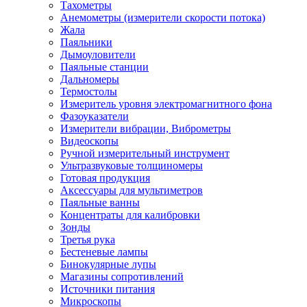
Тахометры
Анемометры (измерители скорости потока)
Жала
Паяльники
Дымоуловители
Паяльные станции
Дальномеры
Термостолы
Измеритель уровня электромагнитного фона
Фазоуказатели
Измерители вибрации, Виброметры
Видеоскопы
Ручной измерительный инструмент
Ультразвуковые толщиномеры
Готовая продукция
Аксессуары для мультиметров
Паяльные ванны
Концентраты для калибровки
Зонды
Третья рука
Бестеневые лампы
Бинокулярные лупы
Магазины сопротивлений
Источники питания
Микроскопы