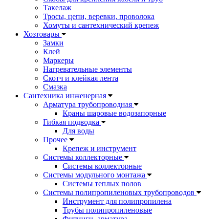
Такелаж
Тросы, цепи, веревки, проволока
Хомуты и сантехнический крепеж
Хозтовары
Замки
Клей
Маркеры
Нагревательные элементы
Скотч и клейкая лента
Смазка
Сантехника инженерная
Арматура трубопроводная
Краны шаровые водозапорные
Гибкая подводка
Для воды
Прочее
Крепеж и инструмент
Системы коллекторные
Системы коллекторные
Системы модульного монтажа
Системы теплых полов
Системы полипропиленовых трубопроводов
Инструмент для полипропилена
Трубы полипропиленовые
Фитинги, арматура