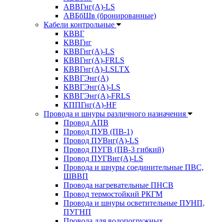
АВВГнг(А)-LS
АВБбШв (бронированные)
Кабели контрольные
КВВГ
КВВГнг
КВВГнг(А)-LS
КВВГнг(А)-FRLS
КВВГнг(А)-LSLTX
КВВГЭнг(А)
КВВГЭнг(А)-LS
КВВГЭнг(А)-FRLS
КППГнг(А)-HF
Провода и шнуры различного назначения
Провод АПВ
Провод ПУВ (ПВ-1)
Провод ПУВнг(А)-LS
Провод ПУГВ (ПВ-3 гибкий)
Провод ПУГВнг(А)-LS
Провода и шнуры соединительные ПВС,
ШВВП
Провода нагревательные ПНСВ
Провод термостойкий РКГМ
Провода и шнуры осветительные ПУНП,
ПУГНП
Провода для водопогружных