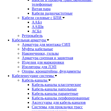
телефонные
Витая пара
Кабели радиочастотные
Кабели силовые с БПИ
ААБл
ААШв
АСБл
Ретрокабель
Кабельная арматура
Арматура для монтажа СИП
Муфты кабельные
Наконечники, гильзы
Арматура сцепная и защитная
Изделия для маркировки
Изоляторы для ЛЭП
Опоры, кронштейны, фундаменты
Кабеленесущие системы
Кабель-каналы
Кабель-каналы классические
Кабель-каналы напольные
Кабель-каналы парапетные
Кабель-каналы перфорированные
Аксессуары для кабель-каналов
Системы для прокладки трасс