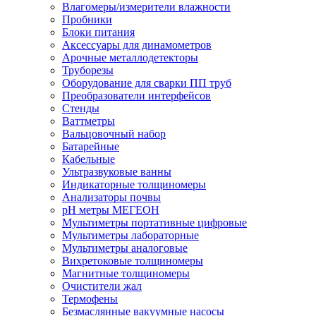
Влагомеры/измерители влажности
Пробники
Блоки питания
Аксессуары для динамометров
Арочные металлодетекторы
Труборезы
Оборудование для сварки ПП труб
Преобразователи интерфейсов
Стенды
Ваттметры
Вальцовочный набор
Батарейные
Кабельные
Ультразвуковые ванны
Индикаторные толщиномеры
Анализаторы почвы
рН метры МЕГЕОН
Мультиметры портативные цифровые
Мультиметры лабораторные
Мультиметры аналоговые
Вихретоковые толщиномеры
Магнитные толщиномеры
Очистители жал
Термофены
Безмаслянные вакуумные насосы