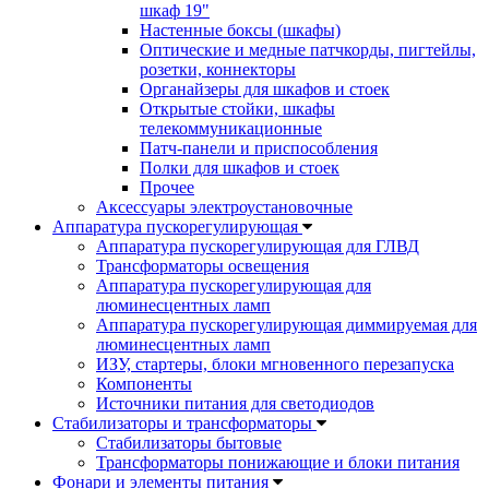
шкаф 19"
Настенные боксы (шкафы)
Оптические и медные патчкорды, пигтейлы,
розетки, коннекторы
Органайзеры для шкафов и стоек
Открытые стойки, шкафы
телекоммуникационные
Патч-панели и приспособления
Полки для шкафов и стоек
Прочее
Аксессуары электроустановочные
Аппаратура пускорегулирующая
Аппаратура пускорегулирующая для ГЛВД
Трансформаторы освещения
Аппаратура пускорегулирующая для
люминесцентных ламп
Аппаратура пускорегулирующая диммируемая для
люминесцентных ламп
ИЗУ, стартеры, блоки мгновенного перезапуска
Компоненты
Источники питания для светодиодов
Стабилизаторы и трансформаторы
Стабилизаторы бытовые
Трансформаторы понижающие и блоки питания
Фонари и элементы питания