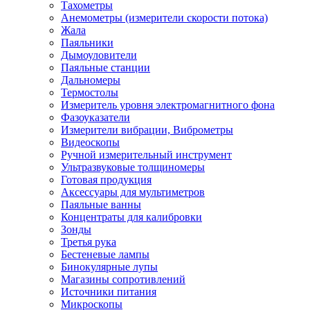
Тахометры
Анемометры (измерители скорости потока)
Жала
Паяльники
Дымоуловители
Паяльные станции
Дальномеры
Термостолы
Измеритель уровня электромагнитного фона
Фазоуказатели
Измерители вибрации, Виброметры
Видеоскопы
Ручной измерительный инструмент
Ультразвуковые толщиномеры
Готовая продукция
Аксессуары для мультиметров
Паяльные ванны
Концентраты для калибровки
Зонды
Третья рука
Бестеневые лампы
Бинокулярные лупы
Магазины сопротивлений
Источники питания
Микроскопы