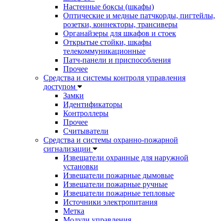
Настенные боксы (шкафы)
Оптические и медные патчкорды, пигтейлы,
розетки, коннекторы, трансиверы
Органайзеры для шкафов и стоек
Открытые стойки, шкафы
телекоммуникационные
Патч-панели и приспособления
Прочее
Средства и системы контроля управления
доступом
Замки
Идентификаторы
Контроллеры
Прочее
Считыватели
Средства и системы охранно-пожарной
сигнализации
Извещатели охранные для наружной
установки
Извещатели пожарные дымовые
Извещатели пожарные ручные
Извещатели пожарные тепловые
Источники электропитания
Метка
Модули управления