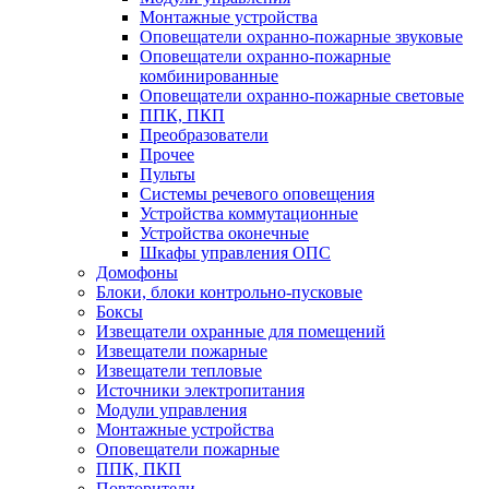
Монтажные устройства
Оповещатели охранно-пожарные звуковые
Оповещатели охранно-пожарные
комбинированные
Оповещатели охранно-пожарные световые
ППК, ПКП
Преобразователи
Прочее
Пульты
Системы речевого оповещения
Устройства коммутационные
Устройства оконечные
Шкафы управления ОПС
Домофоны
Блоки, блоки контрольно-пусковые
Боксы
Извещатели охранные для помещений
Извещатели пожарные
Извещатели тепловые
Источники электропитания
Модули управления
Монтажные устройства
Оповещатели пожарные
ППК, ПКП
Повторители