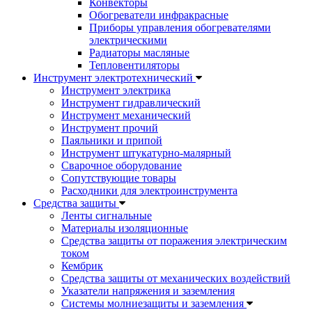
Конвекторы
Обогреватели инфракрасные
Приборы управления обогревателями
электрическими
Радиаторы масляные
Тепловентиляторы
Инструмент электротехнический
Инструмент электрика
Инструмент гидравлический
Инструмент механический
Инструмент прочий
Паяльники и припой
Инструмент штукатурно-малярный
Сварочное оборудование
Сопутствующие товары
Расходники для электроинструмента
Cредства защиты
Ленты сигнальные
Материалы изоляционные
Средства защиты от поражения электрическим
током
Кембрик
Средства защиты от механических воздействий
Указатели напряжения и заземления
Системы молниезащиты и заземления