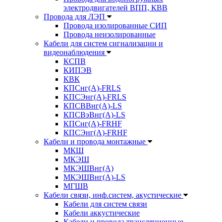
электродвигателей ВПП, КВВ
Провода для ЛЭП
Провода изолированные СИП
Провода неизолированные
Кабели для систем сигнализации и
видеонаблюдения
КСПВ
КИПЭВ
КВК
КПСнг(А)-FRLS
КПСЭнг(А)-FRLS
КПСВВнг(А)-LS
КПСВэВнг(А)-LS
КПСнг(А)-FRHF
КПСЭнг(А)-FRHF
Кабели и провода монтажные
МКШ
МКЭШ
МКЭШВнг(А)
МКЭШВнг(А)-LS
МГШВ
Кабели связи, инф.систем, акустические
Кабели для систем связи
Кабели аккустические
Кабели и провода трансляционные,