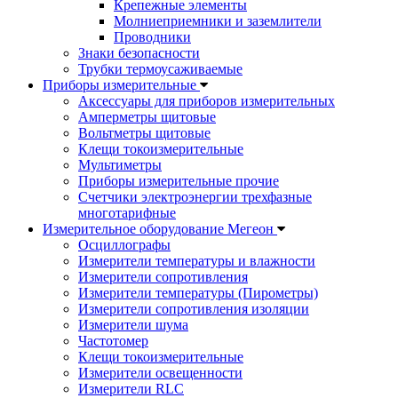
Крепежные элементы
Молниеприемники и заземлители
Проводники
Знаки безопасности
Трубки термоусаживаемые
Приборы измерительные
Аксессуары для приборов измерительных
Амперметры щитовые
Вольтметры щитовые
Клещи токоизмерительные
Мультиметры
Приборы измерительные прочие
Счетчики электроэнергии трехфазные
многотарифные
Измерительное оборудование Мегеон
Осциллографы
Измерители температуры и влажности
Измерители сопротивления
Измерители температуры (Пирометры)
Измерители сопротивления изоляции
Измерители шума
Частотомер
Клещи токоизмерительные
Измерители освещенности
Измерители RLC