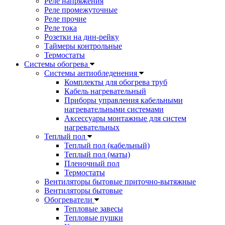
Реле напряжения
Реле промежуточные
Реле прочие
Реле тока
Розетки на дин-рейку
Таймеры контрольные
Термостаты
Системы обогрева
Системы антиобледенения
Комплекты для обогрева труб
Кабель нагревательный
Приборы управления кабельными
нагревательными системами
Аксессуары монтажные для систем
нагревательных
Теплый пол
Теплый пол (кабельный)
Теплый пол (маты)
Пленочный пол
Термостаты
Вентиляторы бытовые приточно-вытяжные
Вентиляторы бытовые
Обогреватели
Тепловые завесы
Тепловые пушки