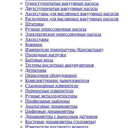
Одноступенчатые вакуумные насосы
Двухступенчатые вакуумные насосы
Аксессуары для маслянных вакуумных насосов
Расходники для маслянных вакуумных насосов
Штативы
Ручные опрессовочные насосы
Электрические опрессовочные насосы
Аксессуары
Коврики
Измерители температуры (Контактные)
Проходные нагрузки
Бытовые весы
Тестеры кислотных аккумуляторов
Детекторы
Окрасочное оборудование
Комплектующие дымоуловителя
Стационарные измерители
Переносные измерители
Ручные металлодетекторы
Профильные шаблоны
Аналоговые динамометры
Цифровые динамометры
Динамометры с выносным датчиком
Кистевые динамометры (силомеры)
Измерители крутящего момента