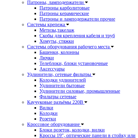
Патроны, ламподержатели
Патроны карболитовые
Патроны керамические
Патроны и ламподержатели прочие
Системы крепежа
Метизы,такелаж
Скобы для крепления кабеля и труб
Хомуты, стяжки
Системы оборудования рабочего места
Башенки, колонны
Лючки
Телеблоки, блоки установочные
Аксессуары
Удлинители, сетевые фильтры
Колодки удлинителей
Удлинители бытовые
Удлинители силовые, промышленные
Фильтры сетевые
Каучуковые разъёмы 220В
Вилки
Колодки
Розетки
Кроссовое оборудование
Блоки розеток, колодки, вилки
Кроссы 19", оптические панели в стойку или