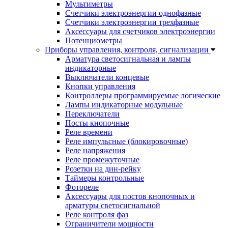
Мультиметры
Счетчики электроэнергии однофазные
Счетчики электроэнергии трехфазные
Аксессуары для счетчиков электроэнергии
Потенциометры
Приборы управления, контроля, сигнализации
Арматура светосигнальная и лампы
индикаторные
Выключатели концевые
Кнопки управления
Контроллеры программируемые логические
Лампы индикаторные модульные
Переключатели
Посты кнопочные
Реле времени
Реле импульсные (блокировочные)
Реле напряжения
Реле промежуточные
Розетки на дин-рейку
Таймеры контрольные
Фотореле
Аксессуары для постов кнопочных и
арматуры светосигнальной
Реле контроля фаз
Ограничители мощности