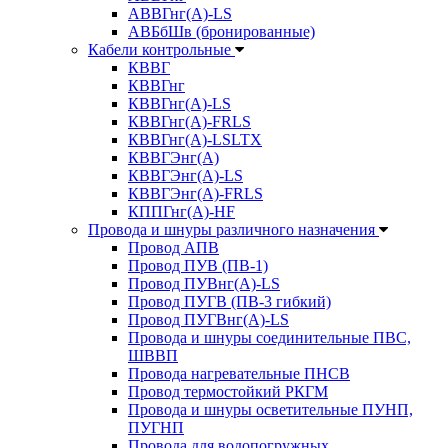
АВВГнг(А)-LS
АВБбШв (бронированные)
Кабели контрольные
КВВГ
КВВГнг
КВВГнг(А)-LS
КВВГнг(А)-FRLS
КВВГнг(А)-LSLTX
КВВГЭнг(А)
КВВГЭнг(А)-LS
КВВГЭнг(А)-FRLS
КППГнг(А)-HF
Провода и шнуры различного назначения
Провод АПВ
Провод ПУВ (ПВ-1)
Провод ПУВнг(А)-LS
Провод ПУГВ (ПВ-3 гибкий)
Провод ПУГВнг(А)-LS
Провода и шнуры соединительные ПВС,
ШВВП
Провода нагревательные ПНСВ
Провод термостойкий РКГМ
Провода и шнуры осветительные ПУНП,
ПУГНП
Провода для водопогружных