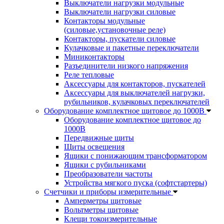
Выключатели нагрузки модульные
Выключатели нагрузки силовые
Контакторы модульные
(силовые,установочные реле)
Контакторы, пускатели силовые
Кулачковые и пакетные переключатели
Миниконтакторы
Разъединители низкого напряжения
Реле тепловые
Аксессуары для контакторов, пускателей
Аксессуары для выключателей нагрузки,
рубильников, кулачковых переключателей
Оборудование комплектное щитовое до 1000В
Оборудование комплектное щитовое до
1000В
Передвижные щиты
Щиты освещения
Ящики с понижающим трансформатором
Ящики с рубильниками
Преобразователи частоты
Устройства мягкого пуска (софтстартеры)
Счетчики и приборы измерительные
Амперметры щитовые
Вольтметры щитовые
Клещи токоизмерительные