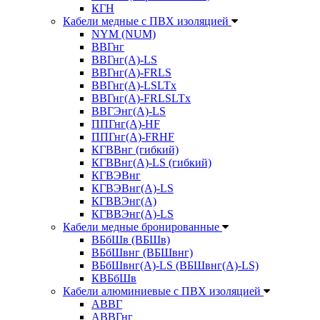
КГН
Кабели медные с ПВХ изоляцией
NYM (NUM)
ВВГнг
ВВГнг(А)-LS
ВВГнг(А)-FRLS
ВВГнг(A)-LSLTx
ВВГнг(A)-FRLSLTx
ВВГЭнг(А)-LS
ППГнг(А)-HF
ППГнг(А)-FRHF
КГВВнг (гибкий)
КГВВнг(А)-LS (гибкий)
КГВЭВнг
КГВЭВнг(А)-LS
КГВВЭнг(А)
КГВВЭнг(А)-LS
Кабели медные бронированные
ВБбШв (ВБШв)
ВБбШвнг (ВБШвнг)
ВБбШвнг(А)-LS (ВБШвнг(А)-LS)
КВБбШв
Кабели алюминиевые с ПВХ изоляцией
АВВГ
АВВГнг