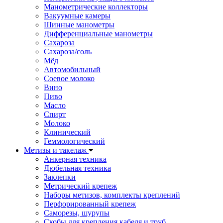
Манометрические коллекторы
Вакуумные камеры
Шинные манометры
Дифференциальные манометры
Сахароза
Сахароза/соль
Мёд
Автомобильный
Соевое молоко
Вино
Пиво
Масло
Спирт
Молоко
Клинический
Геммологический
Метизы и такелаж
Анкерная техника
Дюбельная техника
Заклепки
Метрический крепеж
Наборы метизов, комплекты креплений
Перфорированный крепеж
Саморезы, шурупы
Скобы для крепления кабеля и труб