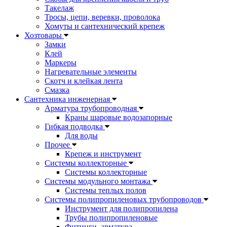
Такелаж
Тросы, цепи, веревки, проволока
Хомуты и сантехнический крепеж
Хозтовары
Замки
Клей
Маркеры
Нагревательные элементы
Скотч и клейкая лента
Смазка
Сантехника инженерная
Арматура трубопроводная
Краны шаровые водозапорные
Гибкая подводка
Для воды
Прочее
Крепеж и инструмент
Системы коллекторные
Системы коллекторные
Системы модульного монтажа
Системы теплых полов
Системы полипропиленовых трубопроводов
Инструмент для полипропилена
Трубы полипропиленовые
Фитинги, арматура