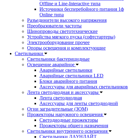
Offline и Line-Interactive типа
Источники бесперебойного питания 1ф
Online типа
Разъединители высокого напряжения
Преобразователи частоты
Шинопроводы светотехнические
Устройства мягкого пуска (софтстартеры)
Электрооборудование прочее
Опоры освещения и комплектующие
Светильники
Светильники бактерицидные
Освещение аварийное
Аварийные светильники
Аварийные светильники LED
Блоки аварийного питания
Аксессуары для аварийных светильников
Лента светодиодная и аксессуары
Лента светодиодная
Аксессуары для ленты светодиодной
Огни заградительные (ЗОМ)
Прожекторы наружного освещения
Светодиодные прожекторы
Прожекторы общего назначения
Светильники внутреннего освещения
Светильники ДАУНЛАЙТ