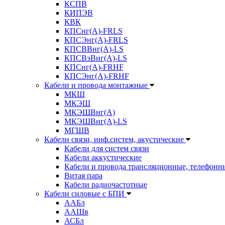
КСПВ
КИПЭВ
КВК
КПСнг(А)-FRLS
КПСЭнг(А)-FRLS
КПСВВнг(А)-LS
КПСВэВнг(А)-LS
КПСнг(А)-FRHF
КПСЭнг(А)-FRHF
Кабели и провода монтажные
МКШ
МКЭШ
МКЭШВнг(А)
МКЭШВнг(А)-LS
МГШВ
Кабели связи, инф.систем, акустические
Кабели для систем связи
Кабели аккустические
Кабели и провода трансляционные, телефонн
Витая пара
Кабели радиочастотные
Кабели силовые с БПИ
ААБл
ААШв
АСБл