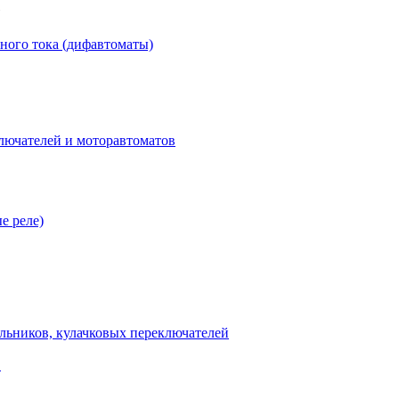
ного тока (дифавтоматы)
лючателей и моторавтоматов
е реле)
льников, кулачковых переключателей
В