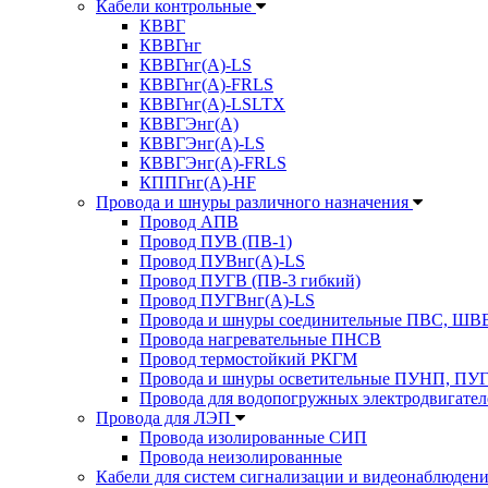
Кабели контрольные
КВВГ
КВВГнг
КВВГнг(А)-LS
КВВГнг(А)-FRLS
КВВГнг(А)-LSLTX
КВВГЭнг(А)
КВВГЭнг(А)-LS
КВВГЭнг(А)-FRLS
КППГнг(А)-HF
Провода и шнуры различного назначения
Провод АПВ
Провод ПУВ (ПВ-1)
Провод ПУВнг(А)-LS
Провод ПУГВ (ПВ-3 гибкий)
Провод ПУГВнг(А)-LS
Провода и шнуры соединительные ПВС, Ш
Провода нагревательные ПНСВ
Провод термостойкий РКГМ
Провода и шнуры осветительные ПУНП, ПУ
Провода для водопогружных электродвигате
Провода для ЛЭП
Провода изолированные СИП
Провода неизолированные
Кабели для систем сигнализации и видеонаблюден