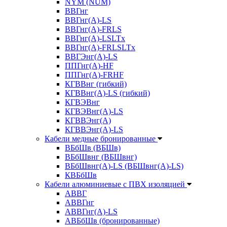
NYM (NUM)
ВВГнг
ВВГнг(А)-LS
ВВГнг(А)-FRLS
ВВГнг(A)-LSLTx
ВВГнг(A)-FRLSLTx
ВВГЭнг(А)-LS
ППГнг(А)-HF
ППГнг(А)-FRHF
КГВВнг (гибкий)
КГВВнг(А)-LS (гибкий)
КГВЭВнг
КГВЭВнг(А)-LS
КГВВЭнг(А)
КГВВЭнг(А)-LS
Кабели медные бронированные
ВБбШв (ВБШв)
ВБбШвнг (ВБШвнг)
ВБбШвнг(А)-LS (ВБШвнг(А)-LS)
КВБбШв
Кабели алюминиевые с ПВХ изоляцией
АВВГ
АВВГнг
АВВГнг(А)-LS
АВБбШв (бронированные)