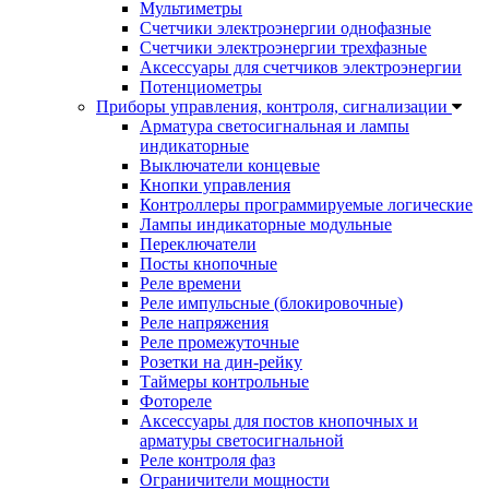
Мультиметры
Счетчики электроэнергии однофазные
Счетчики электроэнергии трехфазные
Аксессуары для счетчиков электроэнергии
Потенциометры
Приборы управления, контроля, сигнализации
Арматура светосигнальная и лампы
индикаторные
Выключатели концевые
Кнопки управления
Контроллеры программируемые логические
Лампы индикаторные модульные
Переключатели
Посты кнопочные
Реле времени
Реле импульсные (блокировочные)
Реле напряжения
Реле промежуточные
Розетки на дин-рейку
Таймеры контрольные
Фотореле
Аксессуары для постов кнопочных и
арматуры светосигнальной
Реле контроля фаз
Ограничители мощности