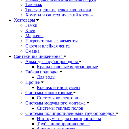
Такелаж
Тросы, цепи, веревки, проволока
Хомуты и сантехнический крепеж
Хозтовары
Замки
Клей
Маркеры
Нагревательные элементы
Скотч и клейкая лента
Смазка
Сантехника инженерная
Арматура трубопроводная
Краны шаровые водозапорные
Гибкая подводка
Для воды
Прочее
Крепеж и инструмент
Системы коллекторные
Системы коллекторные
Системы модульного монтажа
Системы теплых полов
Системы полипропиленовых трубопроводов
Инструмент для полипропилена
Трубы полипропиленовые
Фитинги, арматура