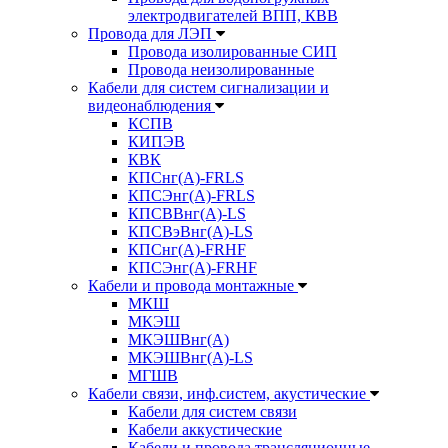
электродвигателей ВПП, КВВ
Провода для ЛЭП
Провода изолированные СИП
Провода неизолированные
Кабели для систем сигнализации и
видеонаблюдения
КСПВ
КИПЭВ
КВК
КПСнг(А)-FRLS
КПСЭнг(А)-FRLS
КПСВВнг(А)-LS
КПСВэВнг(А)-LS
КПСнг(А)-FRHF
КПСЭнг(А)-FRHF
Кабели и провода монтажные
МКШ
МКЭШ
МКЭШВнг(А)
МКЭШВнг(А)-LS
МГШВ
Кабели связи, инф.систем, акустические
Кабели для систем связи
Кабели аккустические
Кабели и провода трансляционные,