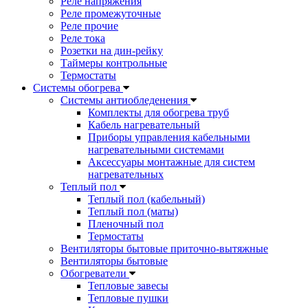
Реле напряжения
Реле промежуточные
Реле прочие
Реле тока
Розетки на дин-рейку
Таймеры контрольные
Термостаты
Системы обогрева
Системы антиобледенения
Комплекты для обогрева труб
Кабель нагревательный
Приборы управления кабельными
нагревательными системами
Аксессуары монтажные для систем
нагревательных
Теплый пол
Теплый пол (кабельный)
Теплый пол (маты)
Пленочный пол
Термостаты
Вентиляторы бытовые приточно-вытяжные
Вентиляторы бытовые
Обогреватели
Тепловые завесы
Тепловые пушки