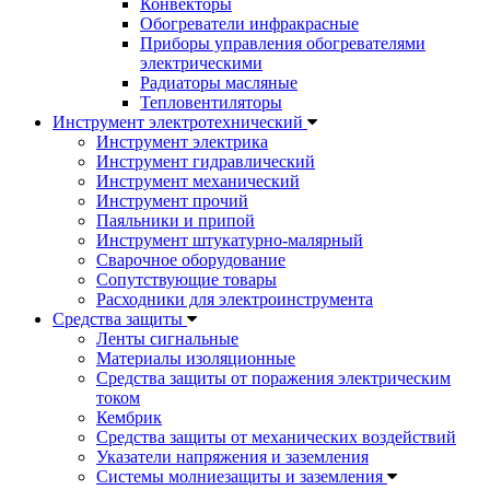
Конвекторы
Обогреватели инфракрасные
Приборы управления обогревателями
электрическими
Радиаторы масляные
Тепловентиляторы
Инструмент электротехнический
Инструмент электрика
Инструмент гидравлический
Инструмент механический
Инструмент прочий
Паяльники и припой
Инструмент штукатурно-малярный
Сварочное оборудование
Сопутствующие товары
Расходники для электроинструмента
Cредства защиты
Ленты сигнальные
Материалы изоляционные
Средства защиты от поражения электрическим
током
Кембрик
Средства защиты от механических воздействий
Указатели напряжения и заземления
Системы молниезащиты и заземления