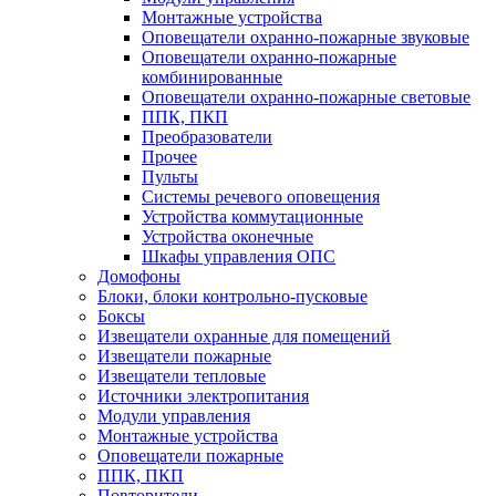
Монтажные устройства
Оповещатели охранно-пожарные звуковые
Оповещатели охранно-пожарные
комбинированные
Оповещатели охранно-пожарные световые
ППК, ПКП
Преобразователи
Прочее
Пульты
Системы речевого оповещения
Устройства коммутационные
Устройства оконечные
Шкафы управления ОПС
Домофоны
Блоки, блоки контрольно-пусковые
Боксы
Извещатели охранные для помещений
Извещатели пожарные
Извещатели тепловые
Источники электропитания
Модули управления
Монтажные устройства
Оповещатели пожарные
ППК, ПКП
Повторители