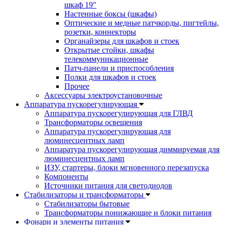
шкаф 19"
Настенные боксы (шкафы)
Оптические и медные патчкорды, пигтейлы,
розетки, коннекторы
Органайзеры для шкафов и стоек
Открытые стойки, шкафы
телекоммуникационные
Патч-панели и приспособления
Полки для шкафов и стоек
Прочее
Аксессуары электроустановочные
Аппаратура пускорегулирующая
Аппаратура пускорегулирующая для ГЛВД
Трансформаторы освещения
Аппаратура пускорегулирующая для
люминесцентных ламп
Аппаратура пускорегулирующая диммируемая для
люминесцентных ламп
ИЗУ, стартеры, блоки мгновенного перезапуска
Компоненты
Источники питания для светодиодов
Стабилизаторы и трансформаторы
Стабилизаторы бытовые
Трансформаторы понижающие и блоки питания
Фонари и элементы питания