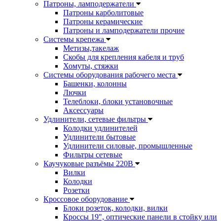
Патроны, ламподержатели
Патроны карболитовые
Патроны керамические
Патроны и ламподержатели прочие
Системы крепежа
Метизы,такелаж
Скобы для крепления кабеля и труб
Хомуты, стяжки
Системы оборудования рабочего места
Башенки, колонны
Лючки
Телеблоки, блоки установочные
Аксессуары
Удлинители, сетевые фильтры
Колодки удлинителей
Удлинители бытовые
Удлинители силовые, промышленные
Фильтры сетевые
Каучуковые разъёмы 220В
Вилки
Колодки
Розетки
Кроссовое оборудование
Блоки розеток, колодки, вилки
Кроссы 19", оптические панели в стойку или