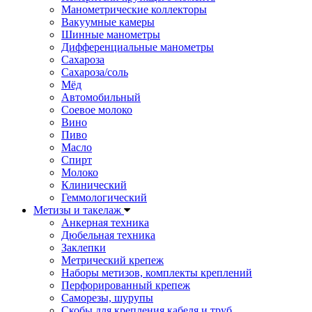
Манометрические коллекторы
Вакуумные камеры
Шинные манометры
Дифференциальные манометры
Сахароза
Сахароза/соль
Мёд
Автомобильный
Соевое молоко
Вино
Пиво
Масло
Спирт
Молоко
Клинический
Геммологический
Метизы и такелаж
Анкерная техника
Дюбельная техника
Заклепки
Метрический крепеж
Наборы метизов, комплекты креплений
Перфорированный крепеж
Саморезы, шурупы
Скобы для крепления кабеля и труб