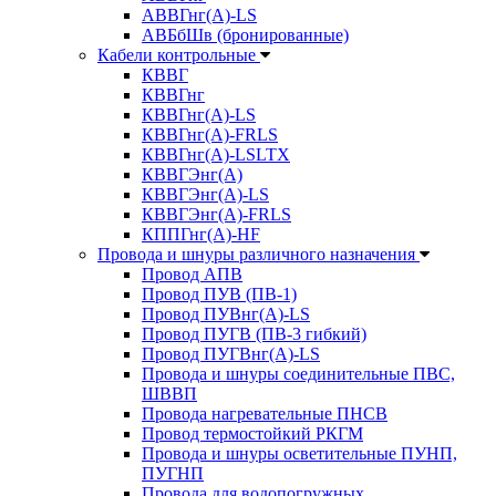
АВВГнг(А)-LS
АВБбШв (бронированные)
Кабели контрольные
КВВГ
КВВГнг
КВВГнг(А)-LS
КВВГнг(А)-FRLS
КВВГнг(А)-LSLTX
КВВГЭнг(А)
КВВГЭнг(А)-LS
КВВГЭнг(А)-FRLS
КППГнг(А)-HF
Провода и шнуры различного назначения
Провод АПВ
Провод ПУВ (ПВ-1)
Провод ПУВнг(А)-LS
Провод ПУГВ (ПВ-3 гибкий)
Провод ПУГВнг(А)-LS
Провода и шнуры соединительные ПВС,
ШВВП
Провода нагревательные ПНСВ
Провод термостойкий РКГМ
Провода и шнуры осветительные ПУНП,
ПУГНП
Провода для водопогружных