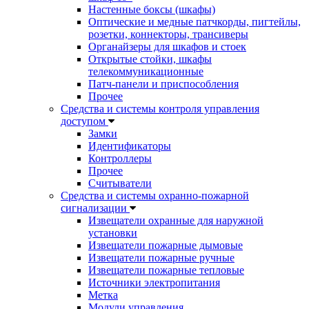
Настенные боксы (шкафы)
Оптические и медные патчкорды, пигтейлы,
розетки, коннекторы, трансиверы
Органайзеры для шкафов и стоек
Открытые стойки, шкафы
телекоммуникационные
Патч-панели и приспособления
Прочее
Средства и системы контроля управления
доступом
Замки
Идентификаторы
Контроллеры
Прочее
Считыватели
Средства и системы охранно-пожарной
сигнализации
Извещатели охранные для наружной
установки
Извещатели пожарные дымовые
Извещатели пожарные ручные
Извещатели пожарные тепловые
Источники электропитания
Метка
Модули управления