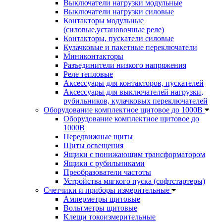
Выключатели нагрузки модульные
Выключатели нагрузки силовые
Контакторы модульные
(силовые,установочные реле)
Контакторы, пускатели силовые
Кулачковые и пакетные переключатели
Миниконтакторы
Разъединители низкого напряжения
Реле тепловые
Аксессуары для контакторов, пускателей
Аксессуары для выключателей нагрузки,
рубильников, кулачковых переключателей
Оборудование комплектное щитовое до 1000В
Оборудование комплектное щитовое до
1000В
Передвижные щиты
Щиты освещения
Ящики с понижающим трансформатором
Ящики с рубильниками
Преобразователи частоты
Устройства мягкого пуска (софтстартеры)
Счетчики и приборы измерительные
Амперметры щитовые
Вольтметры щитовые
Клещи токоизмерительные