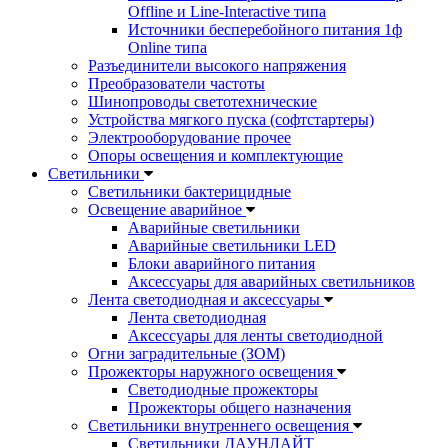
Offline и Line-Interactive типа
Источники бесперебойного питания 1ф
Online типа
Разъединители высокого напряжения
Преобразователи частоты
Шинопроводы светотехнические
Устройства мягкого пуска (софтстартеры)
Электрооборудование прочее
Опоры освещения и комплектующие
Светильники
Светильники бактерицидные
Освещение аварийное
Аварийные светильники
Аварийные светильники LED
Блоки аварийного питания
Аксессуары для аварийных светильников
Лента светодиодная и аксессуары
Лента светодиодная
Аксессуары для ленты светодиодной
Огни заградительные (ЗОМ)
Прожекторы наружного освещения
Светодиодные прожекторы
Прожекторы общего назначения
Светильники внутреннего освещения
Светильники ДАУНЛАЙТ