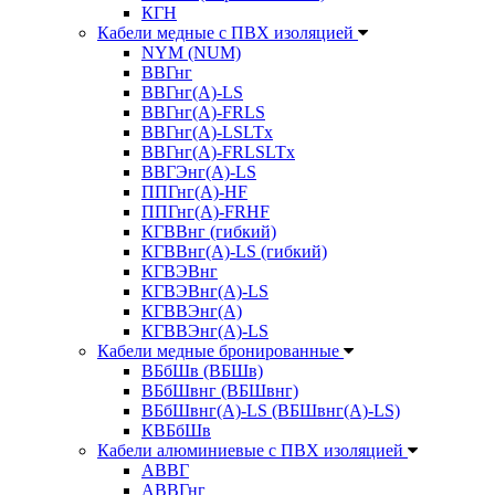
КГН
Кабели медные с ПВХ изоляцией
NYM (NUM)
ВВГнг
ВВГнг(А)-LS
ВВГнг(А)-FRLS
ВВГнг(A)-LSLTx
ВВГнг(A)-FRLSLTx
ВВГЭнг(А)-LS
ППГнг(А)-HF
ППГнг(А)-FRHF
КГВВнг (гибкий)
КГВВнг(А)-LS (гибкий)
КГВЭВнг
КГВЭВнг(А)-LS
КГВВЭнг(А)
КГВВЭнг(А)-LS
Кабели медные бронированные
ВБбШв (ВБШв)
ВБбШвнг (ВБШвнг)
ВБбШвнг(А)-LS (ВБШвнг(А)-LS)
КВБбШв
Кабели алюминиевые с ПВХ изоляцией
АВВГ
АВВГнг