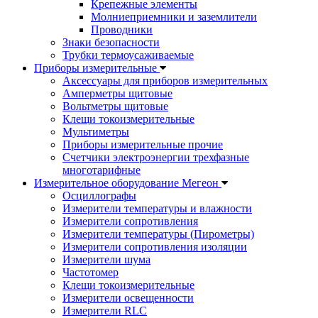
Крепежные элементы
Молниеприемники и заземлители
Проводники
Знаки безопасности
Трубки термоусаживаемые
Приборы измерительные
Аксессуары для приборов измерительных
Амперметры щитовые
Вольтметры щитовые
Клещи токоизмерительные
Мультиметры
Приборы измерительные прочие
Счетчики электроэнергии трехфазные
многотарифные
Измерительное оборудование Мегеон
Осциллографы
Измерители температуры и влажности
Измерители сопротивления
Измерители температуры (Пирометры)
Измерители сопротивления изоляции
Измерители шума
Частотомер
Клещи токоизмерительные
Измерители освещенности
Измерители RLC