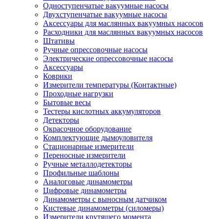
Одноступенчатые вакуумные насосы
Двухступенчатые вакуумные насосы
Аксессуары для маслянных вакуумных насосов
Расходники для маслянных вакуумных насосов
Штативы
Ручные опрессовочные насосы
Электрические опрессовочные насосы
Аксессуары
Коврики
Измерители температуры (Контактные)
Проходные нагрузки
Бытовые весы
Тестеры кислотных аккумуляторов
Детекторы
Окрасочное оборудование
Комплектующие дымоуловителя
Стационарные измерители
Переносные измерители
Ручные металлодетекторы
Профильные шаблоны
Аналоговые динамометры
Цифровые динамометры
Динамометры с выносным датчиком
Кистевые динамометры (силомеры)
Измерители крутящего момента