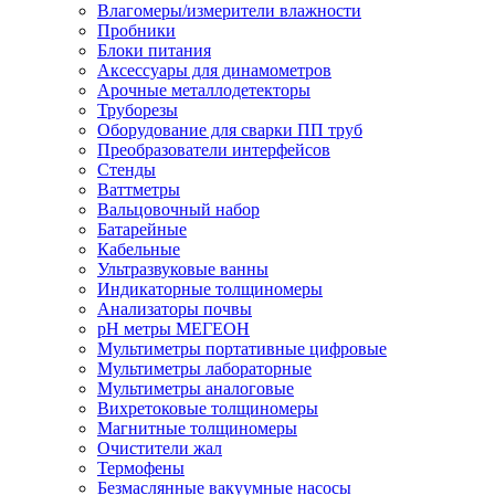
Влагомеры/измерители влажности
Пробники
Блоки питания
Аксессуары для динамометров
Арочные металлодетекторы
Труборезы
Оборудование для сварки ПП труб
Преобразователи интерфейсов
Стенды
Ваттметры
Вальцовочный набор
Батарейные
Кабельные
Ультразвуковые ванны
Индикаторные толщиномеры
Анализаторы почвы
рН метры МЕГЕОН
Мультиметры портативные цифровые
Мультиметры лабораторные
Мультиметры аналоговые
Вихретоковые толщиномеры
Магнитные толщиномеры
Очистители жал
Термофены
Безмаслянные вакуумные насосы