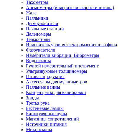
Тахометры
Анемометры (измерители скорости потока)
Жала
Паяльники
Дымоуловители
Паяльные станции
Дальномеры
Термостолы
Измеритель уровня электромагнитного фона
Фазоуказатели
Измерители вибрации, Виброметры
Видеоскопы
Ручной измерительный инструмент
Ультразвуковые толщиномеры
Готовая продукция
Аксессуары для мультиметров
Паяльные ванны
Концентраты для калибровки
Зонды
Третья рука
Бестеневые лампы
Бинокулярные лупы
Магазины сопротивлений
Источники питания
Микроскопы