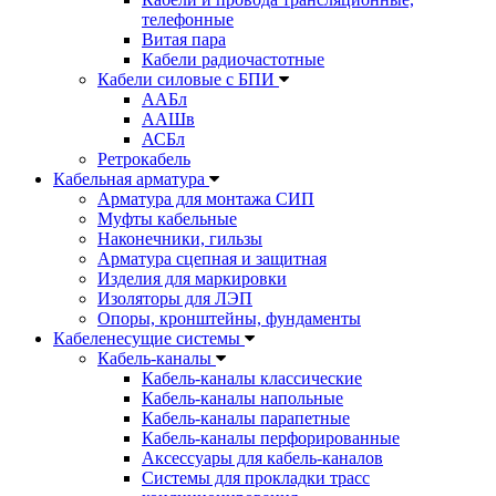
телефонные
Витая пара
Кабели радиочастотные
Кабели силовые с БПИ
ААБл
ААШв
АСБл
Ретрокабель
Кабельная арматура
Арматура для монтажа СИП
Муфты кабельные
Наконечники, гильзы
Арматура сцепная и защитная
Изделия для маркировки
Изоляторы для ЛЭП
Опоры, кронштейны, фундаменты
Кабеленесущие системы
Кабель-каналы
Кабель-каналы классические
Кабель-каналы напольные
Кабель-каналы парапетные
Кабель-каналы перфорированные
Аксессуары для кабель-каналов
Системы для прокладки трасс