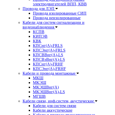
электродвигателей ВПП, КВВ
Провода для ЛЭП
Провода изолированные СИП
Провода неизолированные
Кабели для систем сигнализации и
видеонаблюдения
КСПВ
КИПЭВ
КВК
КПСнг(А)-FRLS
КПСЭнг(А)-FRLS
КПСВВнг(А)-LS
КПСВэВнг(А)-LS
КПСнг(А)-FRHF
КПСЭнг(А)-FRHF
Кабели и провода монтажные
МКШ
МКЭШ
МКЭШВнг(А)
МКЭШВнг(А)-LS
МГШВ
Кабели связи, инф.систем, акустические
Кабели для систем связи
Кабели аккустические
Кабели и провода трансляционные,