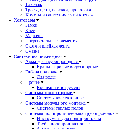
Такелаж
Тросы, цепи, веревки, проволока
Хомуты и сантехнический крепеж
Хозтовары
Замки
Клей
Маркеры
Нагревательные элементы
Скотч и клейкая лента
Смазка
Сантехника инженерная
Арматура трубопроводная
Краны шаровые водозапорные
Гибкая подводка
Для воды
Прочее
Крепеж и инструмент
Системы коллекторные
Системы коллекторные
Системы модульного монтажа
Системы теплых полов
Системы полипропиленовых трубопроводов
Инструмент для полипропилена
Трубы полипропиленовые
Фитинги, арматура