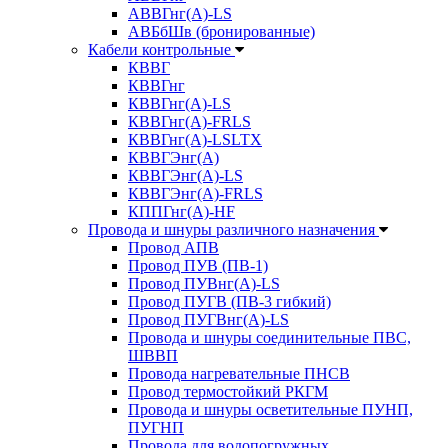
АВВГнг(А)-LS
АВБбШв (бронированные)
Кабели контрольные
КВВГ
КВВГнг
КВВГнг(А)-LS
КВВГнг(А)-FRLS
КВВГнг(А)-LSLTX
КВВГЭнг(А)
КВВГЭнг(А)-LS
КВВГЭнг(А)-FRLS
КППГнг(А)-HF
Провода и шнуры различного назначения
Провод АПВ
Провод ПУВ (ПВ-1)
Провод ПУВнг(А)-LS
Провод ПУГВ (ПВ-3 гибкий)
Провод ПУГВнг(А)-LS
Провода и шнуры соединительные ПВС,
ШВВП
Провода нагревательные ПНСВ
Провод термостойкий РКГМ
Провода и шнуры осветительные ПУНП,
ПУГНП
Провода для водопогружных