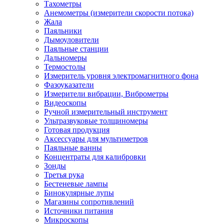
Тахометры
Анемометры (измерители скорости потока)
Жала
Паяльники
Дымоуловители
Паяльные станции
Дальномеры
Термостолы
Измеритель уровня электромагнитного фона
Фазоуказатели
Измерители вибрации, Виброметры
Видеоскопы
Ручной измерительный инструмент
Ультразвуковые толщиномеры
Готовая продукция
Аксессуары для мультиметров
Паяльные ванны
Концентраты для калибровки
Зонды
Третья рука
Бестеневые лампы
Бинокулярные лупы
Магазины сопротивлений
Источники питания
Микроскопы