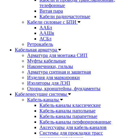
телефонные
Витая пара
Кабели радиочастотные
Кабели силовые с БПИ
ААБл
ААШв
АСБл
Ретрокабель
Кабельная арматура
Арматура для монтажа СИП
Муфты кабельные
Наконечники, гильзы
Арматура сцепная и защитная
Изделия для маркировки
Изоляторы для ЛЭП
Опоры, кронштейны, фундаменты
Кабеленесущие системы
Кабель-каналы
Кабель-каналы классические
Кабель-каналы напольные
Кабель-каналы парапетные
Кабель-каналы перфорированные
Аксессуары для кабель-каналов
Системы для прокладки трасс