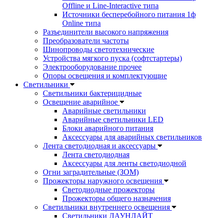
Offline и Line-Interactive типа
Источники бесперебойного питания 1ф
Online типа
Разъединители высокого напряжения
Преобразователи частоты
Шинопроводы светотехнические
Устройства мягкого пуска (софтстартеры)
Электрооборудование прочее
Опоры освещения и комплектующие
Светильники
Светильники бактерицидные
Освещение аварийное
Аварийные светильники
Аварийные светильники LED
Блоки аварийного питания
Аксессуары для аварийных светильников
Лента светодиодная и аксессуары
Лента светодиодная
Аксессуары для ленты светодиодной
Огни заградительные (ЗОМ)
Прожекторы наружного освещения
Светодиодные прожекторы
Прожекторы общего назначения
Светильники внутреннего освещения
Светильники ДАУНЛАЙТ