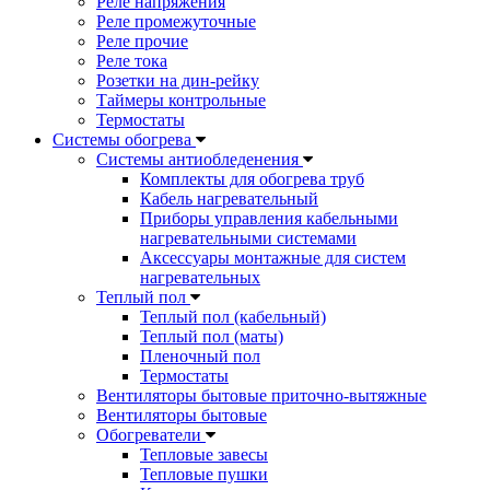
Реле напряжения
Реле промежуточные
Реле прочие
Реле тока
Розетки на дин-рейку
Таймеры контрольные
Термостаты
Системы обогрева
Системы антиобледенения
Комплекты для обогрева труб
Кабель нагревательный
Приборы управления кабельными
нагревательными системами
Аксессуары монтажные для систем
нагревательных
Теплый пол
Теплый пол (кабельный)
Теплый пол (маты)
Пленочный пол
Термостаты
Вентиляторы бытовые приточно-вытяжные
Вентиляторы бытовые
Обогреватели
Тепловые завесы
Тепловые пушки