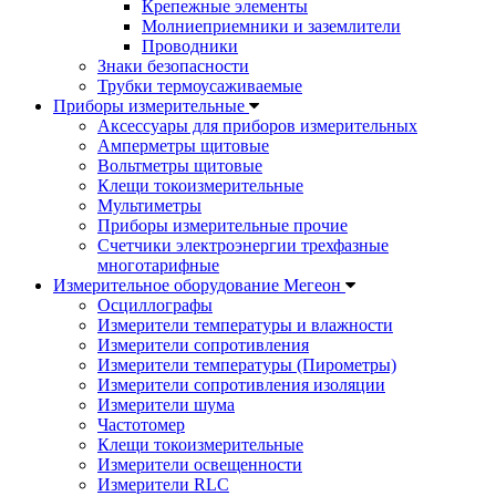
Крепежные элементы
Молниеприемники и заземлители
Проводники
Знаки безопасности
Трубки термоусаживаемые
Приборы измерительные
Аксессуары для приборов измерительных
Амперметры щитовые
Вольтметры щитовые
Клещи токоизмерительные
Мультиметры
Приборы измерительные прочие
Счетчики электроэнергии трехфазные
многотарифные
Измерительное оборудование Мегеон
Осциллографы
Измерители температуры и влажности
Измерители сопротивления
Измерители температуры (Пирометры)
Измерители сопротивления изоляции
Измерители шума
Частотомер
Клещи токоизмерительные
Измерители освещенности
Измерители RLC