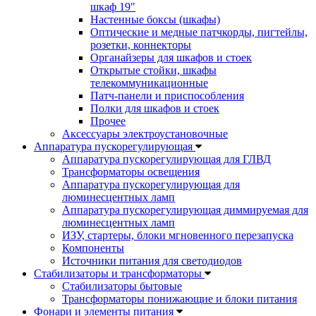
шкаф 19"
Настенные боксы (шкафы)
Оптические и медные патчкорды, пигтейлы,
розетки, коннекторы
Органайзеры для шкафов и стоек
Открытые стойки, шкафы
телекоммуникационные
Патч-панели и приспособления
Полки для шкафов и стоек
Прочее
Аксессуары электроустановочные
Аппаратура пускорегулирующая
Аппаратура пускорегулирующая для ГЛВД
Трансформаторы освещения
Аппаратура пускорегулирующая для
люминесцентных ламп
Аппаратура пускорегулирующая диммируемая для
люминесцентных ламп
ИЗУ, стартеры, блоки мгновенного перезапуска
Компоненты
Источники питания для светодиодов
Стабилизаторы и трансформаторы
Стабилизаторы бытовые
Трансформаторы понижающие и блоки питания
Фонари и элементы питания