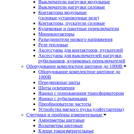
Выключатели нагрузки модульные
Выключатели нагрузки силовые
Контакторы модульные
(силовые,установочные реле)
Контакторы, пускатели силовые
Кулачковые и пакетные переключатели
Миниконтакторы
Разъединители низкого напряжения
Реле тепловые
Аксессуары для контакторов, пускателей
Аксессуары для выключателей нагрузки,
рубильников, кулачковых переключателей
Оборудование комплектное щитовое до 1000В
Оборудование комплектное щитовое до
1000В
Передвижные щиты
Щиты освещения
Ящики с понижающим трансформатором
Ящики с рубильниками
Преобразователи частоты
Устройства мягкого пуска (софтстартеры)
Счетчики и приборы измерительные
Амперметры щитовые
Вольтметры щитовые
Клещи токоизмерительные