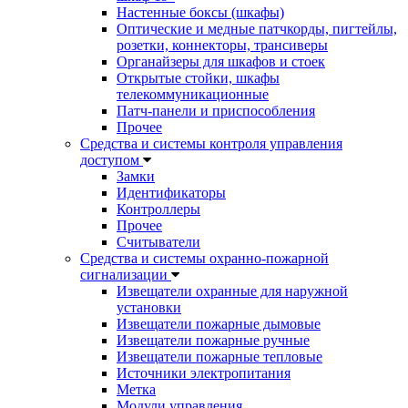
Настенные боксы (шкафы)
Оптические и медные патчкорды, пигтейлы,
розетки, коннекторы, трансиверы
Органайзеры для шкафов и стоек
Открытые стойки, шкафы
телекоммуникационные
Патч-панели и приспособления
Прочее
Средства и системы контроля управления
доступом
Замки
Идентификаторы
Контроллеры
Прочее
Считыватели
Средства и системы охранно-пожарной
сигнализации
Извещатели охранные для наружной
установки
Извещатели пожарные дымовые
Извещатели пожарные ручные
Извещатели пожарные тепловые
Источники электропитания
Метка
Модули управления