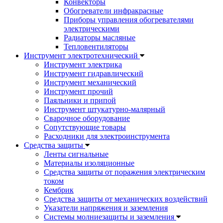
Конвекторы
Обогреватели инфракрасные
Приборы управления обогревателями
электрическими
Радиаторы масляные
Тепловентиляторы
Инструмент электротехнический
Инструмент электрика
Инструмент гидравлический
Инструмент механический
Инструмент прочий
Паяльники и припой
Инструмент штукатурно-малярный
Сварочное оборудование
Сопутствующие товары
Расходники для электроинструмента
Cредства защиты
Ленты сигнальные
Материалы изоляционные
Средства защиты от поражения электрическим
током
Кембрик
Средства защиты от механических воздействий
Указатели напряжения и заземления
Системы молниезащиты и заземления