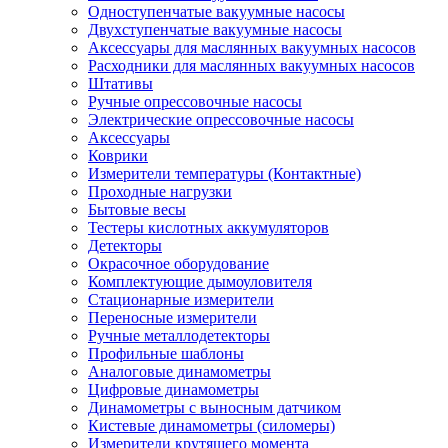
Одноступенчатые вакуумные насосы
Двухступенчатые вакуумные насосы
Аксессуары для маслянных вакуумных насосов
Расходники для маслянных вакуумных насосов
Штативы
Ручные опрессовочные насосы
Электрические опрессовочные насосы
Аксессуары
Коврики
Измерители температуры (Контактные)
Проходные нагрузки
Бытовые весы
Тестеры кислотных аккумуляторов
Детекторы
Окрасочное оборудование
Комплектующие дымоуловителя
Стационарные измерители
Переносные измерители
Ручные металлодетекторы
Профильные шаблоны
Аналоговые динамометры
Цифровые динамометры
Динамометры с выносным датчиком
Кистевые динамометры (силомеры)
Измерители крутящего момента