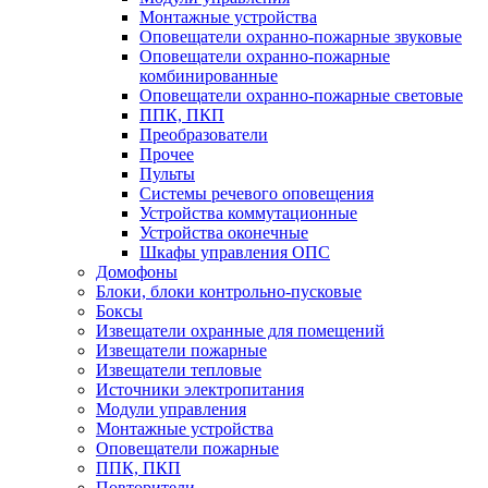
Монтажные устройства
Оповещатели охранно-пожарные звуковые
Оповещатели охранно-пожарные
комбинированные
Оповещатели охранно-пожарные световые
ППК, ПКП
Преобразователи
Прочее
Пульты
Системы речевого оповещения
Устройства коммутационные
Устройства оконечные
Шкафы управления ОПС
Домофоны
Блоки, блоки контрольно-пусковые
Боксы
Извещатели охранные для помещений
Извещатели пожарные
Извещатели тепловые
Источники электропитания
Модули управления
Монтажные устройства
Оповещатели пожарные
ППК, ПКП
Повторители