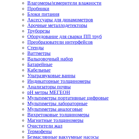
Влагомеры/измерители влажности
Пробники
Блоки питания
Аксессуары для динамометров
Арочные металлодетекторы
Труборезы
Оборудование для сварки ПП труб
Преобразователи интерфейсов
Стенды
Ваттметры
Вальцовочный набор
Батарейные
Кабельные
Ультразвуковые ванны
Индикаторные толщиномеры
Анализаторы почвы
рН метры МЕГЕОН
Мультиметры портативные цифровые
Мультиметры лабораторные
Мультиметры аналоговые
Вихретоковые толщиномеры
Магнитные толщиномеры
Очистители жал
Термофены
Безмаслянные вакуумные насосы