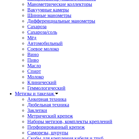
Манометрические коллекторы
Вакуумные камеры
Шинные манометры
Дифференциальные манометры
Сахароза
Сахароза/соль
Мёд
Автомобильный
Соевое молоко
Вино
Пиво
Масло
Спирт
Молоко
Клинический
Геммологический
Метизы и такелаж
Анкерная техника
Дюбельная техника
Заклепки
Метрический крепеж
Наборы метизов, комплекты креплений
Перфорированный крепеж
Саморезы, шурупы
Скобы для крепления кабеля и труб