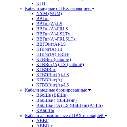
КГН
Кабели медные с ПВХ изоляцией
NYM (NUM)
ВВГнг
ВВГнг(А)-LS
ВВГнг(А)-FRLS
ВВГнг(A)-LSLTx
ВВГнг(A)-FRLSLTx
ВВГЭнг(А)-LS
ППГнг(А)-HF
ППГнг(А)-FRHF
КГВВнг (гибкий)
КГВВнг(А)-LS (гибкий)
КГВЭВнг
КГВЭВнг(А)-LS
КГВВЭнг(А)
КГВВЭнг(А)-LS
Кабели медные бронированные
ВБбШв (ВБШв)
ВБбШвнг (ВБШвнг)
ВБбШвнг(А)-LS (ВБШвнг(А)-LS)
КВБбШв
Кабели алюминиевые с ПВХ изоляцией
АВВГ
АВВГнг