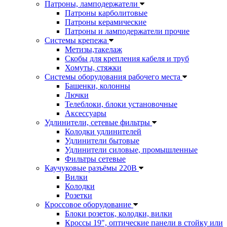
Патроны, ламподержатели
Патроны карболитовые
Патроны керамические
Патроны и ламподержатели прочие
Системы крепежа
Метизы,такелаж
Скобы для крепления кабеля и труб
Хомуты, стяжки
Системы оборудования рабочего места
Башенки, колонны
Лючки
Телеблоки, блоки установочные
Аксессуары
Удлинители, сетевые фильтры
Колодки удлинителей
Удлинители бытовые
Удлинители силовые, промышленные
Фильтры сетевые
Каучуковые разъёмы 220В
Вилки
Колодки
Розетки
Кроссовое оборудование
Блоки розеток, колодки, вилки
Кроссы 19", оптические панели в стойку или