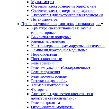
Мультиметры
Счетчики электроэнергии однофазные
Счетчики электроэнергии трехфазные
Аксессуары для счетчиков электроэнергии
Потенциометры
Приборы управления, контроля, сигнализации
Арматура светосигнальная и лампы
индикаторные
Выключатели концевые
Кнопки управления
Контроллеры программируемые логические
Лампы индикаторные модульные
Переключатели
Посты кнопочные
Реле времени
Реле импульсные (блокировочные)
Реле напряжения
Реле промежуточные
Розетки на дин-рейку
Таймеры контрольные
Фотореле
Аксессуары для постов кнопочных и
арматуры светосигнальной
Реле контроля фаз
Ограничители мощности