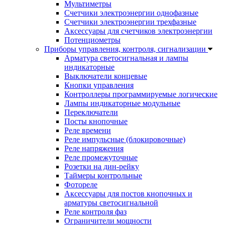
Мультиметры
Счетчики электроэнергии однофазные
Счетчики электроэнергии трехфазные
Аксессуары для счетчиков электроэнергии
Потенциометры
Приборы управления, контроля, сигнализации
Арматура светосигнальная и лампы
индикаторные
Выключатели концевые
Кнопки управления
Контроллеры программируемые логические
Лампы индикаторные модульные
Переключатели
Посты кнопочные
Реле времени
Реле импульсные (блокировочные)
Реле напряжения
Реле промежуточные
Розетки на дин-рейку
Таймеры контрольные
Фотореле
Аксессуары для постов кнопочных и
арматуры светосигнальной
Реле контроля фаз
Ограничители мощности