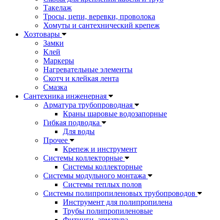
Такелаж
Тросы, цепи, веревки, проволока
Хомуты и сантехнический крепеж
Хозтовары
Замки
Клей
Маркеры
Нагревательные элементы
Скотч и клейкая лента
Смазка
Сантехника инженерная
Арматура трубопроводная
Краны шаровые водозапорные
Гибкая подводка
Для воды
Прочее
Крепеж и инструмент
Системы коллекторные
Системы коллекторные
Системы модульного монтажа
Системы теплых полов
Системы полипропиленовых трубопроводов
Инструмент для полипропилена
Трубы полипропиленовые
Фитинги, арматура