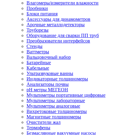
Влагомеры/измерители влажности
Пробники
Блоки питания
Аксессуары для динамометров
Арочные металлодетекторы
Труборезы
Оборудование для сварки ПП труб
Преобразователи интерфейсов
Стенды
Ваттметры
Вальцовочный набор
Батарейные
Кабельные
Ультразвуковые ванны
Индикаторные толщиномеры
Анализаторы почвы
рН метры МЕГЕОН
Мультиметры портативные цифровые
Мультиметры лабораторные
Мультиметры аналоговые
Вихретоковые толщиномеры
Магнитные толщиномеры
Очистители жал
Термофены
Безмаслянные вакуумные насосы