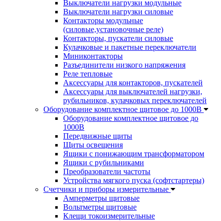
Выключатели нагрузки модульные
Выключатели нагрузки силовые
Контакторы модульные
(силовые,установочные реле)
Контакторы, пускатели силовые
Кулачковые и пакетные переключатели
Миниконтакторы
Разъединители низкого напряжения
Реле тепловые
Аксессуары для контакторов, пускателей
Аксессуары для выключателей нагрузки,
рубильников, кулачковых переключателей
Оборудование комплектное щитовое до 1000В
Оборудование комплектное щитовое до
1000В
Передвижные щиты
Щиты освещения
Ящики с понижающим трансформатором
Ящики с рубильниками
Преобразователи частоты
Устройства мягкого пуска (софтстартеры)
Счетчики и приборы измерительные
Амперметры щитовые
Вольтметры щитовые
Клещи токоизмерительные