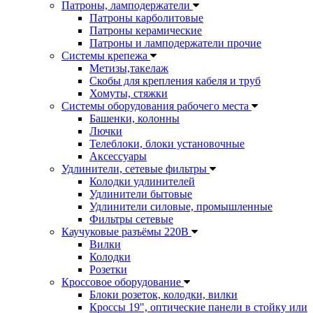
Патроны, ламподержатели
Патроны карболитовые
Патроны керамические
Патроны и ламподержатели прочие
Системы крепежа
Метизы,такелаж
Скобы для крепления кабеля и труб
Хомуты, стяжки
Системы оборудования рабочего места
Башенки, колонны
Лючки
Телеблоки, блоки установочные
Аксессуары
Удлинители, сетевые фильтры
Колодки удлинителей
Удлинители бытовые
Удлинители силовые, промышленные
Фильтры сетевые
Каучуковые разъёмы 220В
Вилки
Колодки
Розетки
Кроссовое оборудование
Блоки розеток, колодки, вилки
Кроссы 19", оптические панели в стойку или