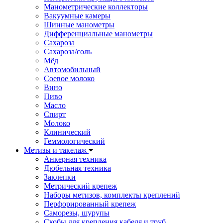
Манометрические коллекторы
Вакуумные камеры
Шинные манометры
Дифференциальные манометры
Сахароза
Сахароза/соль
Мёд
Автомобильный
Соевое молоко
Вино
Пиво
Масло
Спирт
Молоко
Клинический
Геммологический
Метизы и такелаж
Анкерная техника
Дюбельная техника
Заклепки
Метрический крепеж
Наборы метизов, комплекты креплений
Перфорированный крепеж
Саморезы, шурупы
Скобы для крепления кабеля и труб