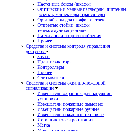
Настенные боксы (шкафы)
Оптические и медные патчкорды, пигтейлы,
розетки, коннекторы, трансиверы
Органайзеры для шкафов и стоек
Открытые стойки, шкафы
телекоммуникационные
Патч-панели и приспособления
Прочее
Средства и системы контроля управления
доступом
Замки
Идентификаторы
Контроллеры
Прочее
Считыватели
Средства и системы охранно-пожарной
сигнализации
Извещатели охранные для наружной
установки
Извещатели пожарные дымовые
Извещатели пожарные ручные
Извещатели пожарные тепловые
Источники электропитания
Метка
Модули управления