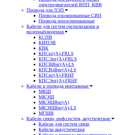
электродвигателей ВПП, КВВ
Провода для ЛЭП
Провода изолированные СИП
Провода неизолированные
Кабели для систем сигнализации и
видеонаблюдения
КСПВ
КИПЭВ
КВК
КПСнг(А)-FRLS
КПСЭнг(А)-FRLS
КПСВВнг(А)-LS
КПСВэВнг(А)-LS
КПСнг(А)-FRHF
КПСЭнг(А)-FRHF
Кабели и провода монтажные
МКШ
МКЭШ
МКЭШВнг(А)
МКЭШВнг(А)-LS
МГШВ
Кабели связи, инф.систем, акустические
Кабели для систем связи
Кабели аккустические
Кабели и провода трансляционные,