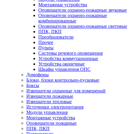
Монтажные устройства
Оповещатели охранно-пожарные звуковые
Оповещатели охранно-пожарные
комбинированные
Оповещатели охранно-пожарные световые
ППК, ПКП
Преобразователи
Прочее
Пульты
Системы речевого оповещения
Устройства коммутационные
Устройства оконечные
Шкафы управления ОПС
Домофоны
Блоки, блоки контрольно-пусковые
Боксы
Извещатели охранные для помещений
Извещатели пожарные
Извещатели тепловые
Источники электропитания
Модули управления
Монтажные устройства
Оповещатели пожарные
ППК, ПКП
Повторители