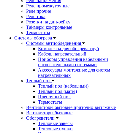
Реле напряжения
Реле промежуточные
Реле прочие
Реле тока
Розетки на дин-рейку
Таймеры контрольные
Термостаты
Системы обогрева
Системы антиобледенения
Комплекты для обогрева труб
Кабель нагревательный
Приборы управления кабельными
нагревательными системами
Аксессуары монтажные для систем
нагревательных
Теплый пол
Теплый пол (кабельный)
Теплый пол (маты)
Пленочный пол
Термостаты
Вентиляторы бытовые приточно-вытяжные
Вентиляторы бытовые
Обогреватели
Тепловые завесы
Тепловые пушки