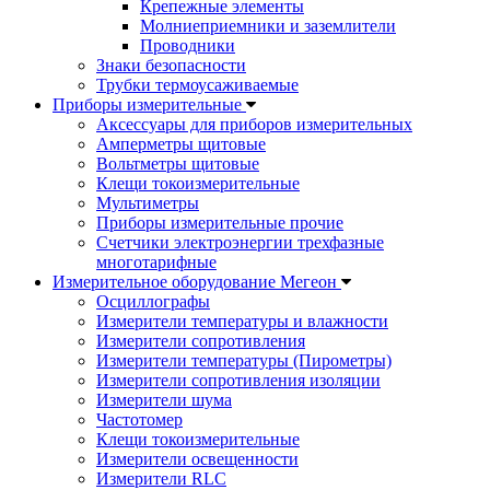
Крепежные элементы
Молниеприемники и заземлители
Проводники
Знаки безопасности
Трубки термоусаживаемые
Приборы измерительные
Аксессуары для приборов измерительных
Амперметры щитовые
Вольтметры щитовые
Клещи токоизмерительные
Мультиметры
Приборы измерительные прочие
Счетчики электроэнергии трехфазные
многотарифные
Измерительное оборудование Мегеон
Осциллографы
Измерители температуры и влажности
Измерители сопротивления
Измерители температуры (Пирометры)
Измерители сопротивления изоляции
Измерители шума
Частотомер
Клещи токоизмерительные
Измерители освещенности
Измерители RLC