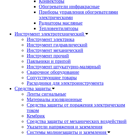
Конвекторы
Обогреватели инфракрасные
Приборы управления обогревателями
электрическими
Радиаторы масляные
Тепловентиляторы
Инструмент электротехнический
Инструмент электрика
Инструмент гидравлический
Инструмент механический
Инструмент прочий
Паяльники и припой
Инструмент штукатурно-малярный
Сварочное оборудование
Сопутствующие товары
Расходники для электроинструмента
Cредства защиты
Ленты сигнальные
Материалы изоляционные
Средства защиты от поражения электрическим
током
Кембрик
Средства защиты от механических воздействий
Указатели напряжения и заземления
Системы молниезащиты и заземления