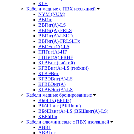
КГН
Кабели медные с ПВХ изоляцией
NYM (NUM)
ВВГнг
ВВГнг(А)-LS
ВВГнг(А)-FRLS
ВВГнг(A)-LSLTx
ВВГнг(A)-FRLSLTx
ВВГЭнг(А)-LS
ППГнг(А)-HF
ППГнг(А)-FRHF
КГВВнг (гибкий)
КГВВнг(А)-LS (гибкий)
КГВЭВнг
КГВЭВнг(А)-LS
КГВВЭнг(А)
КГВВЭнг(А)-LS
Кабели медные бронированные
ВБбШв (ВБШв)
ВБбШвнг (ВБШвнг)
ВБбШвнг(А)-LS (ВБШвнг(А)-LS)
КВБбШв
Кабели алюминиевые с ПВХ изоляцией
АВВГ
АВВГнг