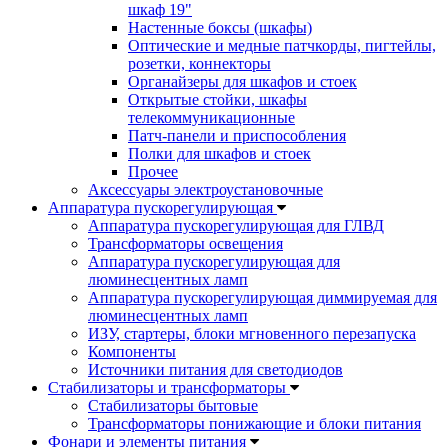
шкаф 19"
Настенные боксы (шкафы)
Оптические и медные патчкорды, пигтейлы,
розетки, коннекторы
Органайзеры для шкафов и стоек
Открытые стойки, шкафы
телекоммуникационные
Патч-панели и приспособления
Полки для шкафов и стоек
Прочее
Аксессуары электроустановочные
Аппаратура пускорегулирующая
Аппаратура пускорегулирующая для ГЛВД
Трансформаторы освещения
Аппаратура пускорегулирующая для
люминесцентных ламп
Аппаратура пускорегулирующая диммируемая для
люминесцентных ламп
ИЗУ, стартеры, блоки мгновенного перезапуска
Компоненты
Источники питания для светодиодов
Стабилизаторы и трансформаторы
Стабилизаторы бытовые
Трансформаторы понижающие и блоки питания
Фонари и элементы питания