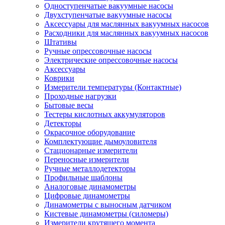
Одноступенчатые вакуумные насосы
Двухступенчатые вакуумные насосы
Аксессуары для маслянных вакуумных насосов
Расходники для маслянных вакуумных насосов
Штативы
Ручные опрессовочные насосы
Электрические опрессовочные насосы
Аксессуары
Коврики
Измерители температуры (Контактные)
Проходные нагрузки
Бытовые весы
Тестеры кислотных аккумуляторов
Детекторы
Окрасочное оборудование
Комплектующие дымоуловителя
Стационарные измерители
Переносные измерители
Ручные металлодетекторы
Профильные шаблоны
Аналоговые динамометры
Цифровые динамометры
Динамометры с выносным датчиком
Кистевые динамометры (силомеры)
Измерители крутящего момента