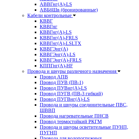
АВВГнг(А)-LS
АВБбШв (бронированные)
Кабели контрольные
КВВГ
КВВГнг
КВВГнг(А)-LS
КВВГнг(А)-FRLS
КВВГнг(А)-LSLTX
КВВГЭнг(А)
КВВГЭнг(А)-LS
КВВГЭнг(А)-FRLS
КППГнг(А)-HF
Провода и шнуры различного назначения
Провод АПВ
Провод ПУВ (ПВ-1)
Провод ПУВнг(А)-LS
Провод ПУГВ (ПВ-3 гибкий)
Провод ПУГВнг(А)-LS
Провода и шнуры соединительные ПВС,
ШВВП
Провода нагревательные ПНСВ
Провод термостойкий РКГМ
Провода и шнуры осветительные ПУНП,
ПУГНП
Провода для водопогружных