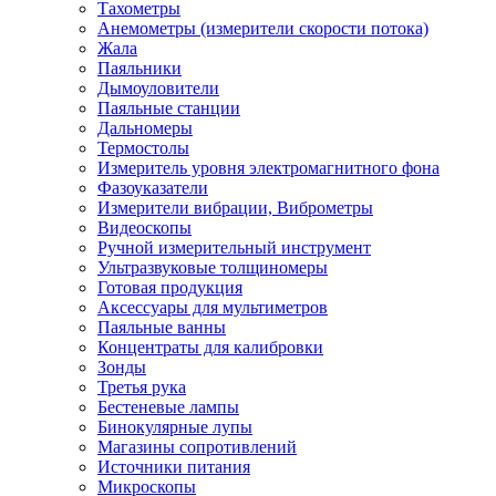
Тахометры
Анемометры (измерители скорости потока)
Жала
Паяльники
Дымоуловители
Паяльные станции
Дальномеры
Термостолы
Измеритель уровня электромагнитного фона
Фазоуказатели
Измерители вибрации, Виброметры
Видеоскопы
Ручной измерительный инструмент
Ультразвуковые толщиномеры
Готовая продукция
Аксессуары для мультиметров
Паяльные ванны
Концентраты для калибровки
Зонды
Третья рука
Бестеневые лампы
Бинокулярные лупы
Магазины сопротивлений
Источники питания
Микроскопы