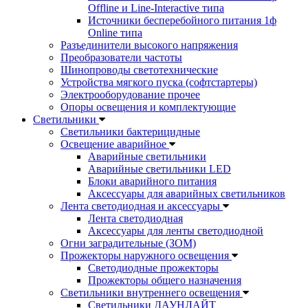
Offline и Line-Interactive типа
Источники бесперебойного питания 1ф
Online типа
Разъединители высокого напряжения
Преобразователи частоты
Шинопроводы светотехнические
Устройства мягкого пуска (софтстартеры)
Электрооборудование прочее
Опоры освещения и комплектующие
Светильники
Светильники бактерицидные
Освещение аварийное
Аварийные светильники
Аварийные светильники LED
Блоки аварийного питания
Аксессуары для аварийных светильников
Лента светодиодная и аксессуары
Лента светодиодная
Аксессуары для ленты светодиодной
Огни заградительные (ЗОМ)
Прожекторы наружного освещения
Светодиодные прожекторы
Прожекторы общего назначения
Светильники внутреннего освещения
Светильники ДАУНЛАЙТ