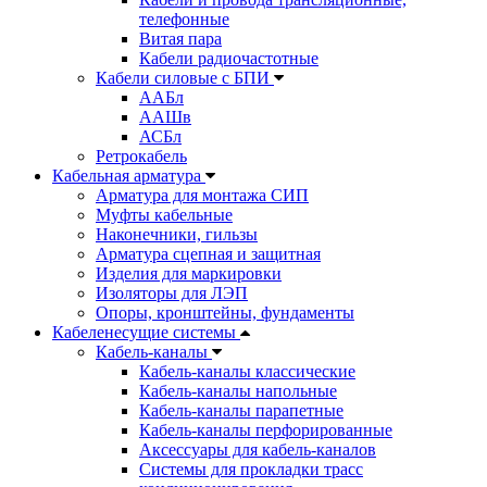
телефонные
Витая пара
Кабели радиочастотные
Кабели силовые с БПИ
ААБл
ААШв
АСБл
Ретрокабель
Кабельная арматура
Арматура для монтажа СИП
Муфты кабельные
Наконечники, гильзы
Арматура сцепная и защитная
Изделия для маркировки
Изоляторы для ЛЭП
Опоры, кронштейны, фундаменты
Кабеленесущие системы
Кабель-каналы
Кабель-каналы классические
Кабель-каналы напольные
Кабель-каналы парапетные
Кабель-каналы перфорированные
Аксессуары для кабель-каналов
Системы для прокладки трасс