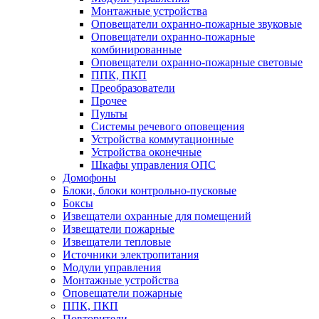
Монтажные устройства
Оповещатели охранно-пожарные звуковые
Оповещатели охранно-пожарные
комбинированные
Оповещатели охранно-пожарные световые
ППК, ПКП
Преобразователи
Прочее
Пульты
Системы речевого оповещения
Устройства коммутационные
Устройства оконечные
Шкафы управления ОПС
Домофоны
Блоки, блоки контрольно-пусковые
Боксы
Извещатели охранные для помещений
Извещатели пожарные
Извещатели тепловые
Источники электропитания
Модули управления
Монтажные устройства
Оповещатели пожарные
ППК, ПКП
Повторители