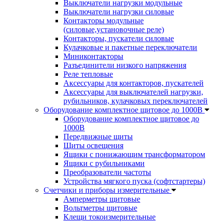
Выключатели нагрузки модульные
Выключатели нагрузки силовые
Контакторы модульные
(силовые,установочные реле)
Контакторы, пускатели силовые
Кулачковые и пакетные переключатели
Миниконтакторы
Разъединители низкого напряжения
Реле тепловые
Аксессуары для контакторов, пускателей
Аксессуары для выключателей нагрузки,
рубильников, кулачковых переключателей
Оборудование комплектное щитовое до 1000В
Оборудование комплектное щитовое до
1000В
Передвижные щиты
Щиты освещения
Ящики с понижающим трансформатором
Ящики с рубильниками
Преобразователи частоты
Устройства мягкого пуска (софтстартеры)
Счетчики и приборы измерительные
Амперметры щитовые
Вольтметры щитовые
Клещи токоизмерительные