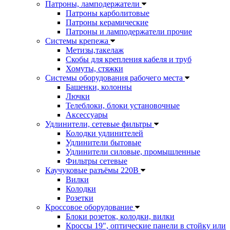
Патроны, ламподержатели
Патроны карболитовые
Патроны керамические
Патроны и ламподержатели прочие
Системы крепежа
Метизы,такелаж
Скобы для крепления кабеля и труб
Хомуты, стяжки
Системы оборудования рабочего места
Башенки, колонны
Лючки
Телеблоки, блоки установочные
Аксессуары
Удлинители, сетевые фильтры
Колодки удлинителей
Удлинители бытовые
Удлинители силовые, промышленные
Фильтры сетевые
Каучуковые разъёмы 220В
Вилки
Колодки
Розетки
Кроссовое оборудование
Блоки розеток, колодки, вилки
Кроссы 19", оптические панели в стойку или