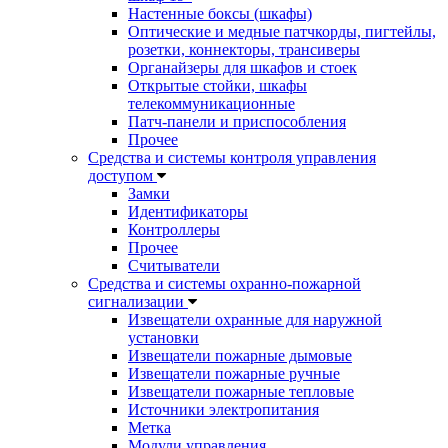
Настенные боксы (шкафы)
Оптические и медные патчкорды, пигтейлы,
розетки, коннекторы, трансиверы
Органайзеры для шкафов и стоек
Открытые стойки, шкафы
телекоммуникационные
Патч-панели и приспособления
Прочее
Средства и системы контроля управления
доступом
Замки
Идентификаторы
Контроллеры
Прочее
Считыватели
Средства и системы охранно-пожарной
сигнализации
Извещатели охранные для наружной
установки
Извещатели пожарные дымовые
Извещатели пожарные ручные
Извещатели пожарные тепловые
Источники электропитания
Метка
Модули управления