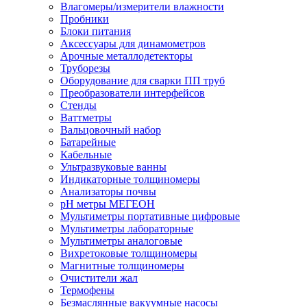
Влагомеры/измерители влажности
Пробники
Блоки питания
Аксессуары для динамометров
Арочные металлодетекторы
Труборезы
Оборудование для сварки ПП труб
Преобразователи интерфейсов
Стенды
Ваттметры
Вальцовочный набор
Батарейные
Кабельные
Ультразвуковые ванны
Индикаторные толщиномеры
Анализаторы почвы
рН метры МЕГЕОН
Мультиметры портативные цифровые
Мультиметры лабораторные
Мультиметры аналоговые
Вихретоковые толщиномеры
Магнитные толщиномеры
Очистители жал
Термофены
Безмаслянные вакуумные насосы