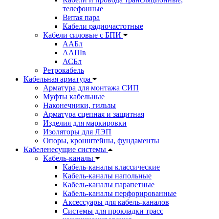
телефонные
Витая пара
Кабели радиочастотные
Кабели силовые с БПИ
ААБл
ААШв
АСБл
Ретрокабель
Кабельная арматура
Арматура для монтажа СИП
Муфты кабельные
Наконечники, гильзы
Арматура сцепная и защитная
Изделия для маркировки
Изоляторы для ЛЭП
Опоры, кронштейны, фундаменты
Кабеленесущие системы
Кабель-каналы
Кабель-каналы классические
Кабель-каналы напольные
Кабель-каналы парапетные
Кабель-каналы перфорированные
Аксессуары для кабель-каналов
Системы для прокладки трасс