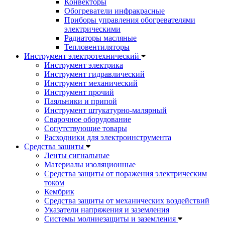
Конвекторы
Обогреватели инфракрасные
Приборы управления обогревателями
электрическими
Радиаторы масляные
Тепловентиляторы
Инструмент электротехнический
Инструмент электрика
Инструмент гидравлический
Инструмент механический
Инструмент прочий
Паяльники и припой
Инструмент штукатурно-малярный
Сварочное оборудование
Сопутствующие товары
Расходники для электроинструмента
Cредства защиты
Ленты сигнальные
Материалы изоляционные
Средства защиты от поражения электрическим
током
Кембрик
Средства защиты от механических воздействий
Указатели напряжения и заземления
Системы молниезащиты и заземления