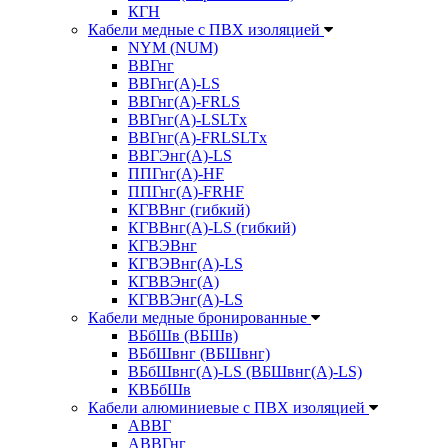
КГН
Кабели медные с ПВХ изоляцией
NYM (NUM)
ВВГнг
ВВГнг(А)-LS
ВВГнг(А)-FRLS
ВВГнг(A)-LSLTx
ВВГнг(A)-FRLSLTx
ВВГЭнг(А)-LS
ППГнг(А)-HF
ППГнг(А)-FRHF
КГВВнг (гибкий)
КГВВнг(А)-LS (гибкий)
КГВЭВнг
КГВЭВнг(А)-LS
КГВВЭнг(А)
КГВВЭнг(А)-LS
Кабели медные бронированные
ВБбШв (ВБШв)
ВБбШвнг (ВБШвнг)
ВБбШвнг(А)-LS (ВБШвнг(А)-LS)
КВБбШв
Кабели алюминиевые с ПВХ изоляцией
АВВГ
АВВГнг