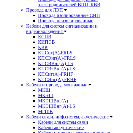
электродвигателей ВПП, КВВ
Провода для ЛЭП
Провода изолированные СИП
Провода неизолированные
Кабели для систем сигнализации и
видеонаблюдения
КСПВ
КИПЭВ
КВК
КПСнг(А)-FRLS
КПСЭнг(А)-FRLS
КПСВВнг(А)-LS
КПСВэВнг(А)-LS
КПСнг(А)-FRHF
КПСЭнг(А)-FRHF
Кабели и провода монтажные
МКШ
МКЭШ
МКЭШВнг(А)
МКЭШВнг(А)-LS
МГШВ
Кабели связи, инф.систем, акустические
Кабели для систем связи
Кабели аккустические
Кабели и провода трансляционные,