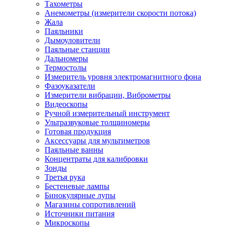
Тахометры
Анемометры (измерители скорости потока)
Жала
Паяльники
Дымоуловители
Паяльные станции
Дальномеры
Термостолы
Измеритель уровня электромагнитного фона
Фазоуказатели
Измерители вибрации, Виброметры
Видеоскопы
Ручной измерительный инструмент
Ультразвуковые толщиномеры
Готовая продукция
Аксессуары для мультиметров
Паяльные ванны
Концентраты для калибровки
Зонды
Третья рука
Бестеневые лампы
Бинокулярные лупы
Магазины сопротивлений
Источники питания
Микроскопы