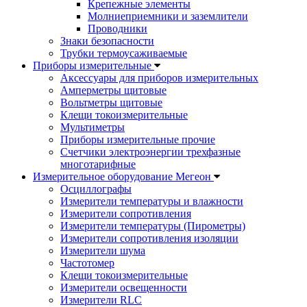
Крепежные элементы
Молниеприемники и заземлители
Проводники
Знаки безопасности
Трубки термоусаживаемые
Приборы измерительные
Аксессуары для приборов измерительных
Амперметры щитовые
Вольтметры щитовые
Клещи токоизмерительные
Мультиметры
Приборы измерительные прочие
Счетчики электроэнергии трехфазные
многотарифные
Измерительное оборудование Мегеон
Осциллографы
Измерители температуры и влажности
Измерители сопротивления
Измерители температуры (Пирометры)
Измерители сопротивления изоляции
Измерители шума
Частотомер
Клещи токоизмерительные
Измерители освещенности
Измерители RLC