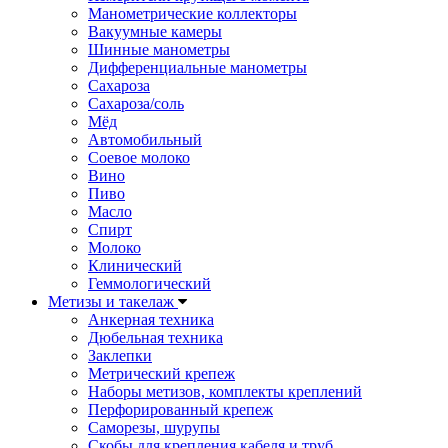
Манометрические коллекторы
Вакуумные камеры
Шинные манометры
Дифференциальные манометры
Сахароза
Сахароза/соль
Мёд
Автомобильный
Соевое молоко
Вино
Пиво
Масло
Спирт
Молоко
Клинический
Геммологический
Метизы и такелаж
Анкерная техника
Дюбельная техника
Заклепки
Метрический крепеж
Наборы метизов, комплекты креплений
Перфорированный крепеж
Саморезы, шурупы
Скобы для крепления кабеля и труб