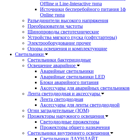
Offline и Line-Interactive типа
Источники бесперебойного питания 1ф
Online типа
Разъединители высокого напряжения
Преобразователи частоты
Шинопроводы светотехнические
Устройства мягкого пуска (софтстартеры)
Электрооборудование прочее
Опоры освещения и комплектующие
Светильники
Светильники бактерицидные
Освещение аварийное
Аварийные светильники
Аварийные светильники LED
Блоки аварийного питания
Аксессуары для аварийных светильников
Лента светодиодная и аксессуары
Лента светодиодная
Аксессуары для ленты светодиодной
Огни заградительные (ЗОМ)
Прожекторы наружного освещения
Светодиодные прожекторы
Прожекторы общего назначения
Светильники внутреннего освещения
Светильники ДАУНЛАЙТ