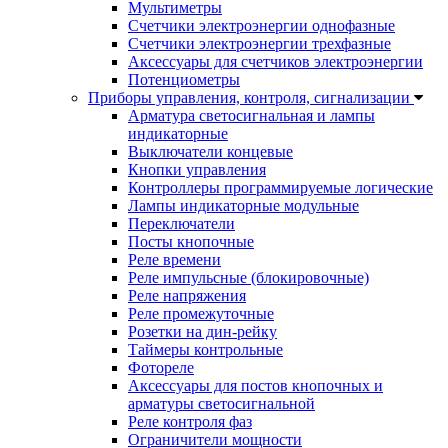
Мультиметры
Счетчики электроэнергии однофазные
Счетчики электроэнергии трехфазные
Аксессуары для счетчиков электроэнергии
Потенциометры
Приборы управления, контроля, сигнализации
Арматура светосигнальная и лампы
индикаторные
Выключатели концевые
Кнопки управления
Контроллеры программируемые логические
Лампы индикаторные модульные
Переключатели
Посты кнопочные
Реле времени
Реле импульсные (блокировочные)
Реле напряжения
Реле промежуточные
Розетки на дин-рейку
Таймеры контрольные
Фотореле
Аксессуары для постов кнопочных и
арматуры светосигнальной
Реле контроля фаз
Ограничители мощности