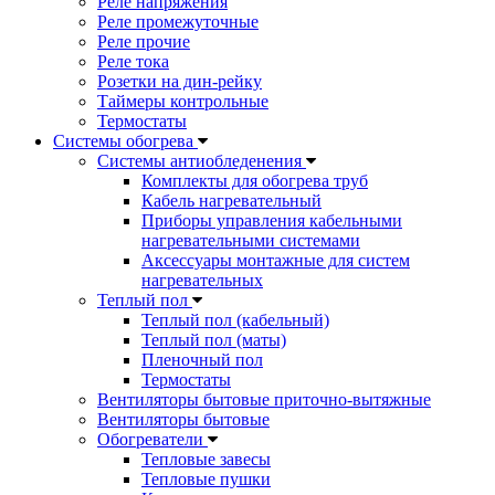
Реле напряжения
Реле промежуточные
Реле прочие
Реле тока
Розетки на дин-рейку
Таймеры контрольные
Термостаты
Системы обогрева
Системы антиобледенения
Комплекты для обогрева труб
Кабель нагревательный
Приборы управления кабельными
нагревательными системами
Аксессуары монтажные для систем
нагревательных
Теплый пол
Теплый пол (кабельный)
Теплый пол (маты)
Пленочный пол
Термостаты
Вентиляторы бытовые приточно-вытяжные
Вентиляторы бытовые
Обогреватели
Тепловые завесы
Тепловые пушки