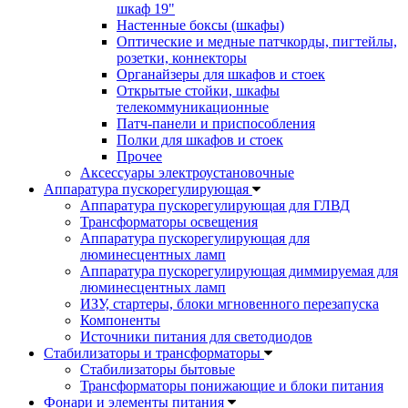
шкаф 19"
Настенные боксы (шкафы)
Оптические и медные патчкорды, пигтейлы,
розетки, коннекторы
Органайзеры для шкафов и стоек
Открытые стойки, шкафы
телекоммуникационные
Патч-панели и приспособления
Полки для шкафов и стоек
Прочее
Аксессуары электроустановочные
Аппаратура пускорегулирующая
Аппаратура пускорегулирующая для ГЛВД
Трансформаторы освещения
Аппаратура пускорегулирующая для
люминесцентных ламп
Аппаратура пускорегулирующая диммируемая для
люминесцентных ламп
ИЗУ, стартеры, блоки мгновенного перезапуска
Компоненты
Источники питания для светодиодов
Стабилизаторы и трансформаторы
Стабилизаторы бытовые
Трансформаторы понижающие и блоки питания
Фонари и элементы питания