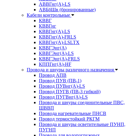
АВВГнг(А)-LS
АВБбШв (бронированные)
Кабели контрольные
КВВГ
КВВГнг
КВВГнг(А)-LS
КВВГнг(А)-FRLS
КВВГнг(А)-LSLTX
КВВГЭнг(А)
КВВГЭнг(А)-LS
КВВГЭнг(А)-FRLS
КППГнг(А)-HF
Провода и шнуры различного назначения
Провод АПВ
Провод ПУВ (ПВ-1)
Провод ПУВнг(А)-LS
Провод ПУГВ (ПВ-3 гибкий)
Провод ПУГВнг(А)-LS
Провода и шнуры соединительные ПВС,
ШВВП
Провода нагревательные ПНСВ
Провод термостойкий РКГМ
Провода и шнуры осветительные ПУНП,
ПУГНП
Провода для водопогружных