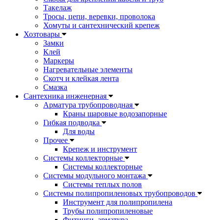
Такелаж
Тросы, цепи, веревки, проволока
Хомуты и сантехнический крепеж
Хозтовары
Замки
Клей
Маркеры
Нагревательные элементы
Скотч и клейкая лента
Смазка
Сантехника инженерная
Арматура трубопроводная
Краны шаровые водозапорные
Гибкая подводка
Для воды
Прочее
Крепеж и инструмент
Системы коллекторные
Системы коллекторные
Системы модульного монтажа
Системы теплых полов
Системы полипропиленовых трубопроводов
Инструмент для полипропилена
Трубы полипропиленовые
Фитинги, арматура