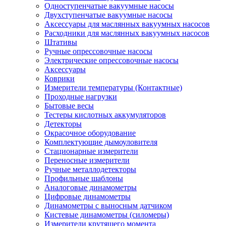
Одноступенчатые вакуумные насосы
Двухступенчатые вакуумные насосы
Аксессуары для маслянных вакуумных насосов
Расходники для маслянных вакуумных насосов
Штативы
Ручные опрессовочные насосы
Электрические опрессовочные насосы
Аксессуары
Коврики
Измерители температуры (Контактные)
Проходные нагрузки
Бытовые весы
Тестеры кислотных аккумуляторов
Детекторы
Окрасочное оборудование
Комплектующие дымоуловителя
Стационарные измерители
Переносные измерители
Ручные металлодетекторы
Профильные шаблоны
Аналоговые динамометры
Цифровые динамометры
Динамометры с выносным датчиком
Кистевые динамометры (силомеры)
Измерители крутящего момента