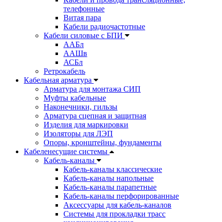
телефонные
Витая пара
Кабели радиочастотные
Кабели силовые с БПИ
ААБл
ААШв
АСБл
Ретрокабель
Кабельная арматура
Арматура для монтажа СИП
Муфты кабельные
Наконечники, гильзы
Арматура сцепная и защитная
Изделия для маркировки
Изоляторы для ЛЭП
Опоры, кронштейны, фундаменты
Кабеленесущие системы
Кабель-каналы
Кабель-каналы классические
Кабель-каналы напольные
Кабель-каналы парапетные
Кабель-каналы перфорированные
Аксессуары для кабель-каналов
Системы для прокладки трасс