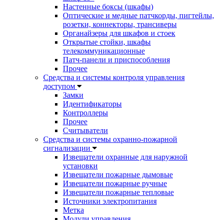
Настенные боксы (шкафы)
Оптические и медные патчкорды, пигтейлы,
розетки, коннекторы, трансиверы
Органайзеры для шкафов и стоек
Открытые стойки, шкафы
телекоммуникационные
Патч-панели и приспособления
Прочее
Средства и системы контроля управления
доступом
Замки
Идентификаторы
Контроллеры
Прочее
Считыватели
Средства и системы охранно-пожарной
сигнализации
Извещатели охранные для наружной
установки
Извещатели пожарные дымовые
Извещатели пожарные ручные
Извещатели пожарные тепловые
Источники электропитания
Метка
Модули управления