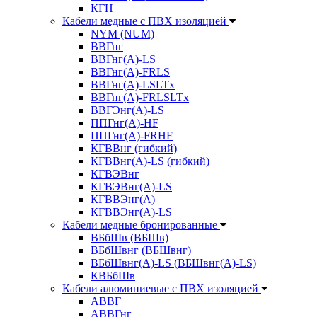
КГН
Кабели медные с ПВХ изоляцией
NYM (NUM)
ВВГнг
ВВГнг(А)-LS
ВВГнг(А)-FRLS
ВВГнг(A)-LSLTx
ВВГнг(A)-FRLSLTx
ВВГЭнг(А)-LS
ППГнг(А)-HF
ППГнг(А)-FRHF
КГВВнг (гибкий)
КГВВнг(А)-LS (гибкий)
КГВЭВнг
КГВЭВнг(А)-LS
КГВВЭнг(А)
КГВВЭнг(А)-LS
Кабели медные бронированные
ВБбШв (ВБШв)
ВБбШвнг (ВБШвнг)
ВБбШвнг(А)-LS (ВБШвнг(А)-LS)
КВБбШв
Кабели алюминиевые с ПВХ изоляцией
АВВГ
АВВГнг