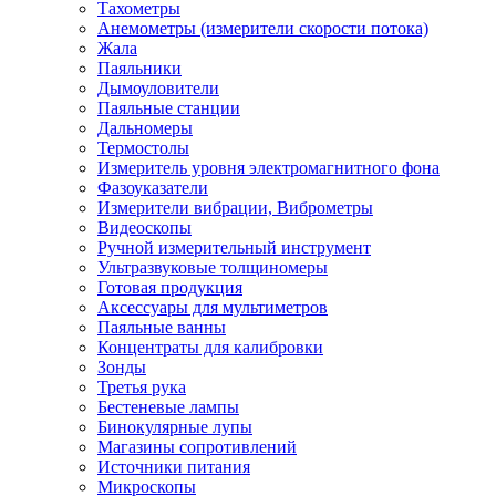
Тахометры
Анемометры (измерители скорости потока)
Жала
Паяльники
Дымоуловители
Паяльные станции
Дальномеры
Термостолы
Измеритель уровня электромагнитного фона
Фазоуказатели
Измерители вибрации, Виброметры
Видеоскопы
Ручной измерительный инструмент
Ультразвуковые толщиномеры
Готовая продукция
Аксессуары для мультиметров
Паяльные ванны
Концентраты для калибровки
Зонды
Третья рука
Бестеневые лампы
Бинокулярные лупы
Магазины сопротивлений
Источники питания
Микроскопы