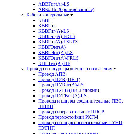
АВВГнг(А)-LS
АВБбШв (бронированные)
Кабели контрольные
КВВГ
КВВГнг
КВВГнг(А)-LS
КВВГнг(А)-FRLS
КВВГнг(А)-LSLTX
КВВГЭнг(А)
КВВГЭнг(А)-LS
КВВГЭнг(А)-FRLS
КППГнг(А)-HF
Провода и шнуры различного назначения
Провод АПВ
Провод ПУВ (ПВ-1)
Провод ПУВнг(А)-LS
Провод ПУГВ (ПВ-3 гибкий)
Провод ПУГВнг(А)-LS
Провода и шнуры соединительные ПВС,
ШВВП
Провода нагревательные ПНСВ
Провод термостойкий РКГМ
Провода и шнуры осветительные ПУНП,
ПУГНП
Провода для водопогружных