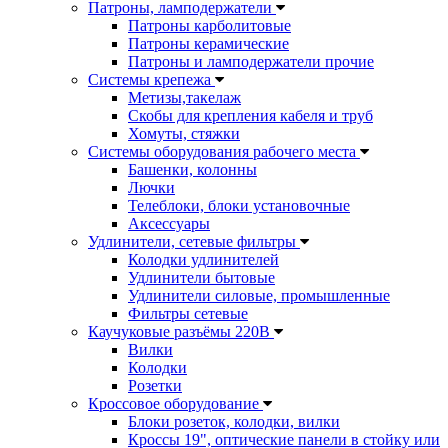
Патроны, ламподержатели
Патроны карболитовые
Патроны керамические
Патроны и ламподержатели прочие
Системы крепежа
Метизы,такелаж
Скобы для крепления кабеля и труб
Хомуты, стяжки
Системы оборудования рабочего места
Башенки, колонны
Лючки
Телеблоки, блоки установочные
Аксессуары
Удлинители, сетевые фильтры
Колодки удлинителей
Удлинители бытовые
Удлинители силовые, промышленные
Фильтры сетевые
Каучуковые разъёмы 220В
Вилки
Колодки
Розетки
Кроссовое оборудование
Блоки розеток, колодки, вилки
Кроссы 19", оптические панели в стойку или