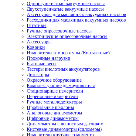
Одноступенчатые вакуумные насосы
Двухступенчатые вакуумные насосы
Аксессуары для маслянных вакуумных насосов
Расходники для маслянных вакуумных насосов
Штативы
Ручные опрессовочные насосы
Электрические опрессовочные насосы
Аксессуары
Коврики
Измерители температуры (Контактные)
Проходные нагрузки
Бытовые весы
Тестеры кислотных аккумуляторов
Детекторы
Окрасочное оборудование
Комплектующие дымоуловителя
Стационарные измерители
Переносные измерители
Ручные металлодетекторы
Профильные шаблоны
Аналоговые динамометры
Цифровые динамометры
Динамометры с выносным датчиком
Кистевые динамометры (силомеры)
Измерители крутящего момента