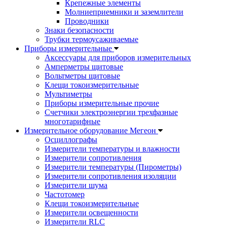
Крепежные элементы
Молниеприемники и заземлители
Проводники
Знаки безопасности
Трубки термоусаживаемые
Приборы измерительные
Аксессуары для приборов измерительных
Амперметры щитовые
Вольтметры щитовые
Клещи токоизмерительные
Мультиметры
Приборы измерительные прочие
Счетчики электроэнергии трехфазные
многотарифные
Измерительное оборудование Мегеон
Осциллографы
Измерители температуры и влажности
Измерители сопротивления
Измерители температуры (Пирометры)
Измерители сопротивления изоляции
Измерители шума
Частотомер
Клещи токоизмерительные
Измерители освещенности
Измерители RLC