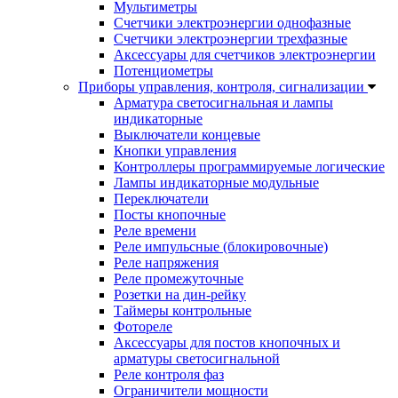
Мультиметры
Счетчики электроэнергии однофазные
Счетчики электроэнергии трехфазные
Аксессуары для счетчиков электроэнергии
Потенциометры
Приборы управления, контроля, сигнализации
Арматура светосигнальная и лампы
индикаторные
Выключатели концевые
Кнопки управления
Контроллеры программируемые логические
Лампы индикаторные модульные
Переключатели
Посты кнопочные
Реле времени
Реле импульсные (блокировочные)
Реле напряжения
Реле промежуточные
Розетки на дин-рейку
Таймеры контрольные
Фотореле
Аксессуары для постов кнопочных и
арматуры светосигнальной
Реле контроля фаз
Ограничители мощности