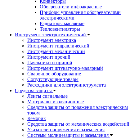
Конвекторы
Обогреватели инфракрасные
Приборы управления обогревателями
электрическими
Радиаторы масляные
Тепловентиляторы
Инструмент электротехнический
Инструмент электрика
Инструмент гидравлический
Инструмент механический
Инструмент прочий
Паяльники и припой
Инструмент штукатурно-малярный
Сварочное оборудование
Сопутствующие товары
Расходники для электроинструмента
Cредства защиты
Ленты сигнальные
Материалы изоляционные
Средства защиты от поражения электрическим
током
Кембрик
Средства защиты от механических воздействий
Указатели напряжения и заземления
Системы молниезащиты и заземления