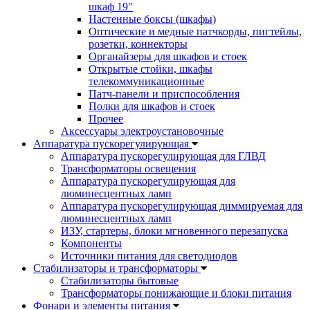
шкаф 19"
Настенные боксы (шкафы)
Оптические и медные патчкорды, пигтейлы,
розетки, коннекторы
Органайзеры для шкафов и стоек
Открытые стойки, шкафы
телекоммуникационные
Патч-панели и приспособления
Полки для шкафов и стоек
Прочее
Аксессуары электроустановочные
Аппаратура пускорегулирующая
Аппаратура пускорегулирующая для ГЛВД
Трансформаторы освещения
Аппаратура пускорегулирующая для
люминесцентных ламп
Аппаратура пускорегулирующая диммируемая для
люминесцентных ламп
ИЗУ, стартеры, блоки мгновенного перезапуска
Компоненты
Источники питания для светодиодов
Стабилизаторы и трансформаторы
Стабилизаторы бытовые
Трансформаторы понижающие и блоки питания
Фонари и элементы питания