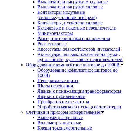
Выключатели нагрузки модульные
Выключатели нагрузки силовые
Контакторы модульные
(силовые,установочные реле)
Контакторы, пускатели силовые
Кулачковые и пакетные переключатели
Миниконтакторы
Разъединители низкого напряжения
Реле тепловые
Аксессуары для контакторов, пускателей
Аксессуары для выключателей нагрузки,
рубильников, кулачковых переключателей
Оборудование комплектное щитовое до 1000В
Оборудование комплектное щитовое до
1000В
Передвижные щиты
Щиты освещения
Ящики с понижающим трансформатором
Ящики с рубильниками
Преобразователи частоты
Устройства мягкого пуска (софтстартеры)
Счетчики и приборы измерительные
Амперметры щитовые
Вольтметры щитовые
Клещи токоизмерительные