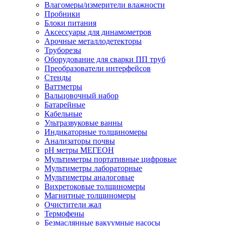
Влагомеры/измерители влажности
Пробники
Блоки питания
Аксессуары для динамометров
Арочные металлодетекторы
Труборезы
Оборудование для сварки ПП труб
Преобразователи интерфейсов
Стенды
Ваттметры
Вальцовочный набор
Батарейные
Кабельные
Ультразвуковые ванны
Индикаторные толщиномеры
Анализаторы почвы
рН метры МЕГЕОН
Мультиметры портативные цифровые
Мультиметры лабораторные
Мультиметры аналоговые
Вихретоковые толщиномеры
Магнитные толщиномеры
Очистители жал
Термофены
Безмаслянные вакуумные насосы