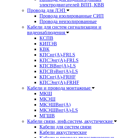
электродвигателей ВПП, КВВ
Провода для ЛЭП
Провода изолированные СИП
Провода неизолированные
Кабели для систем сигнализации и
видеонаблюдения
КСПВ
КИПЭВ
КВК
КПСнг(А)-FRLS
КПСЭнг(А)-FRLS
КПСВВнг(А)-LS
КПСВэВнг(А)-LS
КПСнг(А)-FRHF
КПСЭнг(А)-FRHF
Кабели и провода монтажные
МКШ
МКЭШ
МКЭШВнг(А)
МКЭШВнг(А)-LS
МГШВ
Кабели связи, инф.систем, акустические
Кабели для систем связи
Кабели аккустические
Кабели и провода трансляционные,