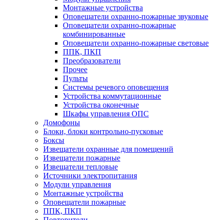
Монтажные устройства
Оповещатели охранно-пожарные звуковые
Оповещатели охранно-пожарные
комбинированные
Оповещатели охранно-пожарные световые
ППК, ПКП
Преобразователи
Прочее
Пульты
Системы речевого оповещения
Устройства коммутационные
Устройства оконечные
Шкафы управления ОПС
Домофоны
Блоки, блоки контрольно-пусковые
Боксы
Извещатели охранные для помещений
Извещатели пожарные
Извещатели тепловые
Источники электропитания
Модули управления
Монтажные устройства
Оповещатели пожарные
ППК, ПКП
Повторители