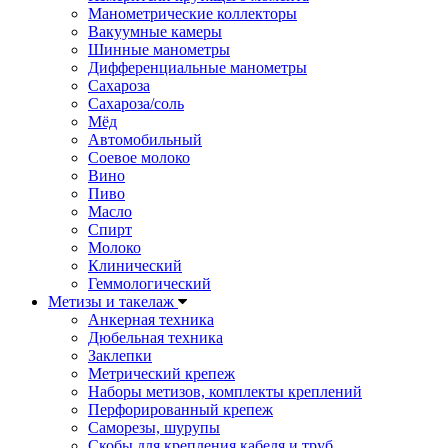
Манометрические коллекторы
Вакуумные камеры
Шинные манометры
Дифференциальные манометры
Сахароза
Сахароза/соль
Мёд
Автомобильный
Соевое молоко
Вино
Пиво
Масло
Спирт
Молоко
Клинический
Геммологический
Метизы и такелаж
Анкерная техника
Дюбельная техника
Заклепки
Метрический крепеж
Наборы метизов, комплекты креплений
Перфорированный крепеж
Саморезы, шурупы
Скобы для крепления кабеля и труб