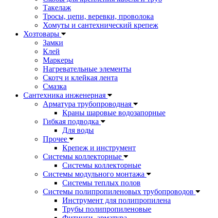
Такелаж
Тросы, цепи, веревки, проволока
Хомуты и сантехнический крепеж
Хозтовары
Замки
Клей
Маркеры
Нагревательные элементы
Скотч и клейкая лента
Смазка
Сантехника инженерная
Арматура трубопроводная
Краны шаровые водозапорные
Гибкая подводка
Для воды
Прочее
Крепеж и инструмент
Системы коллекторные
Системы коллекторные
Системы модульного монтажа
Системы теплых полов
Системы полипропиленовых трубопроводов
Инструмент для полипропилена
Трубы полипропиленовые
Фитинги, арматура