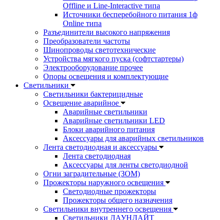
Offline и Line-Interactive типа
Источники бесперебойного питания 1ф
Online типа
Разъединители высокого напряжения
Преобразователи частоты
Шинопроводы светотехнические
Устройства мягкого пуска (софтстартеры)
Электрооборудование прочее
Опоры освещения и комплектующие
Светильники
Светильники бактерицидные
Освещение аварийное
Аварийные светильники
Аварийные светильники LED
Блоки аварийного питания
Аксессуары для аварийных светильников
Лента светодиодная и аксессуары
Лента светодиодная
Аксессуары для ленты светодиодной
Огни заградительные (ЗОМ)
Прожекторы наружного освещения
Светодиодные прожекторы
Прожекторы общего назначения
Светильники внутреннего освещения
Светильники ДАУНЛАЙТ