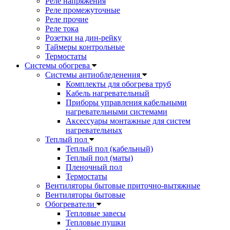
Реле напряжения
Реле промежуточные
Реле прочие
Реле тока
Розетки на дин-рейку
Таймеры контрольные
Термостаты
Системы обогрева
Системы антиобледенения
Комплекты для обогрева труб
Кабель нагревательный
Приборы управления кабельными
нагревательными системами
Аксессуары монтажные для систем
нагревательных
Теплый пол
Теплый пол (кабельный)
Теплый пол (маты)
Пленочный пол
Термостаты
Вентиляторы бытовые приточно-вытяжные
Вентиляторы бытовые
Обогреватели
Тепловые завесы
Тепловые пушки