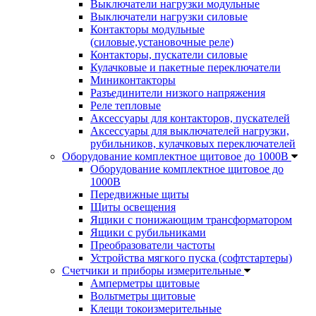
Выключатели нагрузки модульные
Выключатели нагрузки силовые
Контакторы модульные
(силовые,установочные реле)
Контакторы, пускатели силовые
Кулачковые и пакетные переключатели
Миниконтакторы
Разъединители низкого напряжения
Реле тепловые
Аксессуары для контакторов, пускателей
Аксессуары для выключателей нагрузки,
рубильников, кулачковых переключателей
Оборудование комплектное щитовое до 1000В
Оборудование комплектное щитовое до
1000В
Передвижные щиты
Щиты освещения
Ящики с понижающим трансформатором
Ящики с рубильниками
Преобразователи частоты
Устройства мягкого пуска (софтстартеры)
Счетчики и приборы измерительные
Амперметры щитовые
Вольтметры щитовые
Клещи токоизмерительные