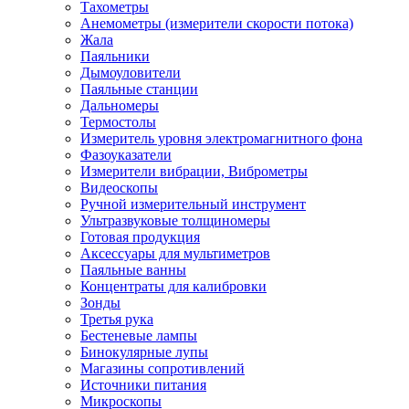
Тахометры
Анемометры (измерители скорости потока)
Жала
Паяльники
Дымоуловители
Паяльные станции
Дальномеры
Термостолы
Измеритель уровня электромагнитного фона
Фазоуказатели
Измерители вибрации, Виброметры
Видеоскопы
Ручной измерительный инструмент
Ультразвуковые толщиномеры
Готовая продукция
Аксессуары для мультиметров
Паяльные ванны
Концентраты для калибровки
Зонды
Третья рука
Бестеневые лампы
Бинокулярные лупы
Магазины сопротивлений
Источники питания
Микроскопы