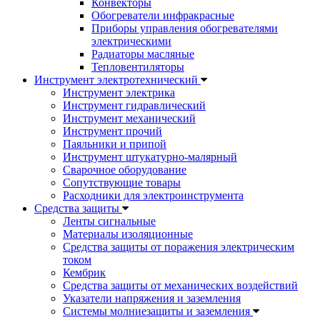
Конвекторы
Обогреватели инфракрасные
Приборы управления обогревателями
электрическими
Радиаторы масляные
Тепловентиляторы
Инструмент электротехнический
Инструмент электрика
Инструмент гидравлический
Инструмент механический
Инструмент прочий
Паяльники и припой
Инструмент штукатурно-малярный
Сварочное оборудование
Сопутствующие товары
Расходники для электроинструмента
Cредства защиты
Ленты сигнальные
Материалы изоляционные
Средства защиты от поражения электрическим
током
Кембрик
Средства защиты от механических воздействий
Указатели напряжения и заземления
Системы молниезащиты и заземления