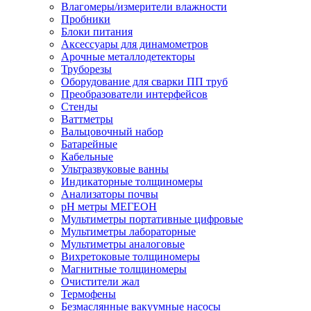
Влагомеры/измерители влажности
Пробники
Блоки питания
Аксессуары для динамометров
Арочные металлодетекторы
Труборезы
Оборудование для сварки ПП труб
Преобразователи интерфейсов
Стенды
Ваттметры
Вальцовочный набор
Батарейные
Кабельные
Ультразвуковые ванны
Индикаторные толщиномеры
Анализаторы почвы
рН метры МЕГЕОН
Мультиметры портативные цифровые
Мультиметры лабораторные
Мультиметры аналоговые
Вихретоковые толщиномеры
Магнитные толщиномеры
Очистители жал
Термофены
Безмаслянные вакуумные насосы