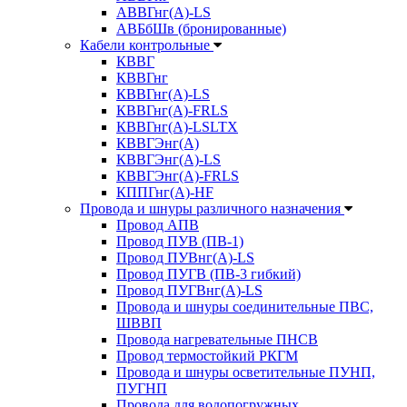
АВВГнг(А)-LS
АВБбШв (бронированные)
Кабели контрольные
КВВГ
КВВГнг
КВВГнг(А)-LS
КВВГнг(А)-FRLS
КВВГнг(А)-LSLTX
КВВГЭнг(А)
КВВГЭнг(А)-LS
КВВГЭнг(А)-FRLS
КППГнг(А)-HF
Провода и шнуры различного назначения
Провод АПВ
Провод ПУВ (ПВ-1)
Провод ПУВнг(А)-LS
Провод ПУГВ (ПВ-3 гибкий)
Провод ПУГВнг(А)-LS
Провода и шнуры соединительные ПВС,
ШВВП
Провода нагревательные ПНСВ
Провод термостойкий РКГМ
Провода и шнуры осветительные ПУНП,
ПУГНП
Провода для водопогружных