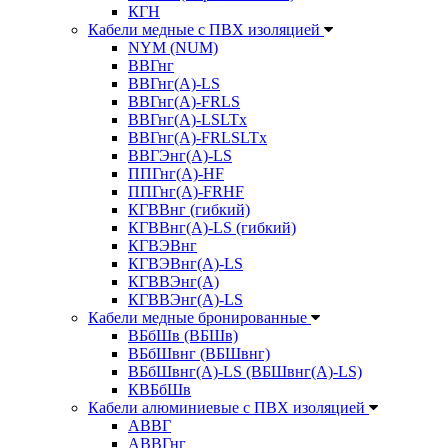
КГН
Кабели медные с ПВХ изоляцией
NYM (NUM)
ВВГнг
ВВГнг(А)-LS
ВВГнг(А)-FRLS
ВВГнг(A)-LSLTx
ВВГнг(A)-FRLSLTx
ВВГЭнг(А)-LS
ППГнг(А)-HF
ППГнг(А)-FRHF
КГВВнг (гибкий)
КГВВнг(А)-LS (гибкий)
КГВЭВнг
КГВЭВнг(А)-LS
КГВВЭнг(А)
КГВВЭнг(А)-LS
Кабели медные бронированные
ВБбШв (ВБШв)
ВБбШвнг (ВБШвнг)
ВБбШвнг(А)-LS (ВБШвнг(А)-LS)
КВБбШв
Кабели алюминиевые с ПВХ изоляцией
АВВГ
АВВГнг