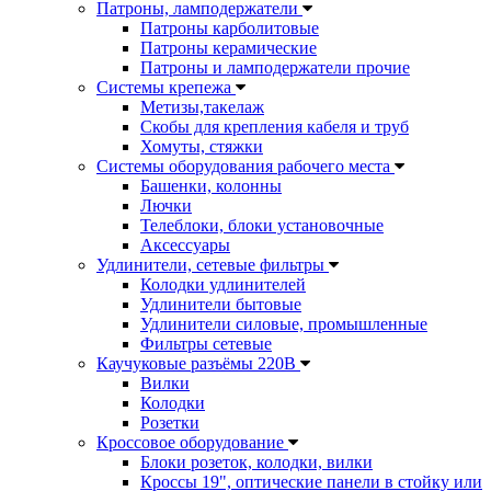
Патроны, ламподержатели
Патроны карболитовые
Патроны керамические
Патроны и ламподержатели прочие
Системы крепежа
Метизы,такелаж
Скобы для крепления кабеля и труб
Хомуты, стяжки
Системы оборудования рабочего места
Башенки, колонны
Лючки
Телеблоки, блоки установочные
Аксессуары
Удлинители, сетевые фильтры
Колодки удлинителей
Удлинители бытовые
Удлинители силовые, промышленные
Фильтры сетевые
Каучуковые разъёмы 220В
Вилки
Колодки
Розетки
Кроссовое оборудование
Блоки розеток, колодки, вилки
Кроссы 19", оптические панели в стойку или