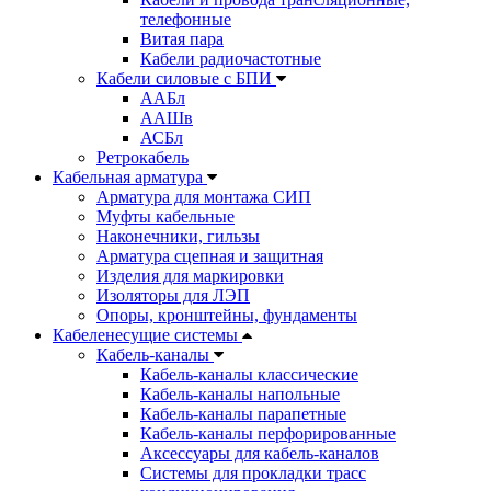
телефонные
Витая пара
Кабели радиочастотные
Кабели силовые с БПИ
ААБл
ААШв
АСБл
Ретрокабель
Кабельная арматура
Арматура для монтажа СИП
Муфты кабельные
Наконечники, гильзы
Арматура сцепная и защитная
Изделия для маркировки
Изоляторы для ЛЭП
Опоры, кронштейны, фундаменты
Кабеленесущие системы
Кабель-каналы
Кабель-каналы классические
Кабель-каналы напольные
Кабель-каналы парапетные
Кабель-каналы перфорированные
Аксессуары для кабель-каналов
Системы для прокладки трасс