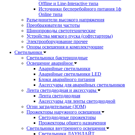
Offline и Line-Interactive типа
Источники бесперебойного питания 1ф
Online типа
Разъединители высокого напряжения
Преобразователи частоты
Шинопроводы светотехнические
Устройства мягкого пуска (софтстартеры)
Электрооборудование прочее
Опоры освещения и комплектующие
Светильники
Светильники бактерицидные
Освещение аварийное
Аварийные светильники
Аварийные светильники LED
Блоки аварийного питания
Аксессуары для аварийных светильников
Лента светодиодная и аксессуары
Лента светодиодная
Аксессуары для ленты светодиодной
Огни заградительные (ЗОМ)
Прожекторы наружного освещения
Светодиодные прожекторы
Прожекторы общего назначения
Светильники внутреннего освещения
Светильники ДАУНЛАЙТ