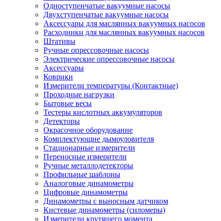
Одноступенчатые вакуумные насосы
Двухступенчатые вакуумные насосы
Аксессуары для маслянных вакуумных насосов
Расходники для маслянных вакуумных насосов
Штативы
Ручные опрессовочные насосы
Электрические опрессовочные насосы
Аксессуары
Коврики
Измерители температуры (Контактные)
Проходные нагрузки
Бытовые весы
Тестеры кислотных аккумуляторов
Детекторы
Окрасочное оборудование
Комплектующие дымоуловителя
Стационарные измерители
Переносные измерители
Ручные металлодетекторы
Профильные шаблоны
Аналоговые динамометры
Цифровые динамометры
Динамометры с выносным датчиком
Кистевые динамометры (силомеры)
Измерители крутящего момента