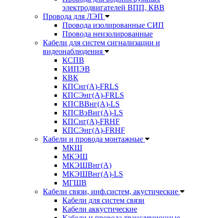
электродвигателей ВПП, КВВ
Провода для ЛЭП
Провода изолированные СИП
Провода неизолированные
Кабели для систем сигнализации и
видеонаблюдения
КСПВ
КИПЭВ
КВК
КПСнг(А)-FRLS
КПСЭнг(А)-FRLS
КПСВВнг(А)-LS
КПСВэВнг(А)-LS
КПСнг(А)-FRHF
КПСЭнг(А)-FRHF
Кабели и провода монтажные
МКШ
МКЭШ
МКЭШВнг(А)
МКЭШВнг(А)-LS
МГШВ
Кабели связи, инф.систем, акустические
Кабели для систем связи
Кабели аккустические
Кабели и провода трансляционные,