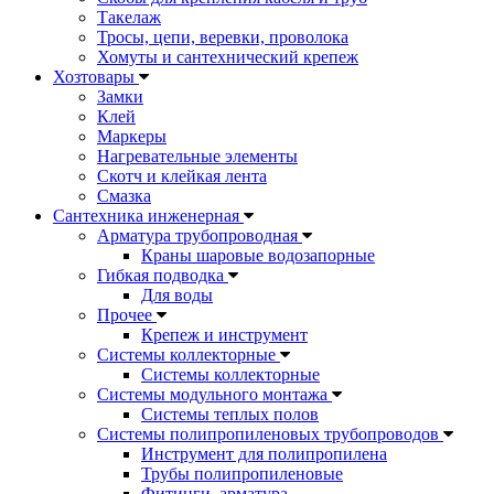
Такелаж
Тросы, цепи, веревки, проволока
Хомуты и сантехнический крепеж
Хозтовары
Замки
Клей
Маркеры
Нагревательные элементы
Скотч и клейкая лента
Смазка
Сантехника инженерная
Арматура трубопроводная
Краны шаровые водозапорные
Гибкая подводка
Для воды
Прочее
Крепеж и инструмент
Системы коллекторные
Системы коллекторные
Системы модульного монтажа
Системы теплых полов
Системы полипропиленовых трубопроводов
Инструмент для полипропилена
Трубы полипропиленовые
Фитинги, арматура