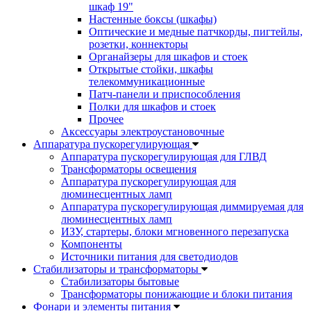
шкаф 19"
Настенные боксы (шкафы)
Оптические и медные патчкорды, пигтейлы,
розетки, коннекторы
Органайзеры для шкафов и стоек
Открытые стойки, шкафы
телекоммуникационные
Патч-панели и приспособления
Полки для шкафов и стоек
Прочее
Аксессуары электроустановочные
Аппаратура пускорегулирующая
Аппаратура пускорегулирующая для ГЛВД
Трансформаторы освещения
Аппаратура пускорегулирующая для
люминесцентных ламп
Аппаратура пускорегулирующая диммируемая для
люминесцентных ламп
ИЗУ, стартеры, блоки мгновенного перезапуска
Компоненты
Источники питания для светодиодов
Стабилизаторы и трансформаторы
Стабилизаторы бытовые
Трансформаторы понижающие и блоки питания
Фонари и элементы питания