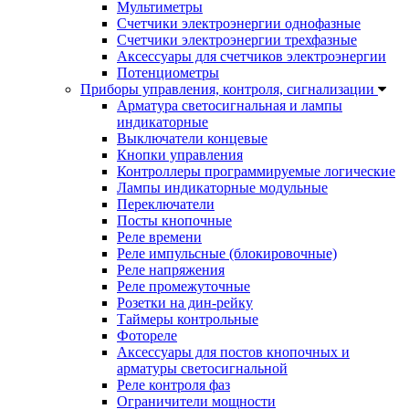
Мультиметры
Счетчики электроэнергии однофазные
Счетчики электроэнергии трехфазные
Аксессуары для счетчиков электроэнергии
Потенциометры
Приборы управления, контроля, сигнализации
Арматура светосигнальная и лампы
индикаторные
Выключатели концевые
Кнопки управления
Контроллеры программируемые логические
Лампы индикаторные модульные
Переключатели
Посты кнопочные
Реле времени
Реле импульсные (блокировочные)
Реле напряжения
Реле промежуточные
Розетки на дин-рейку
Таймеры контрольные
Фотореле
Аксессуары для постов кнопочных и
арматуры светосигнальной
Реле контроля фаз
Ограничители мощности