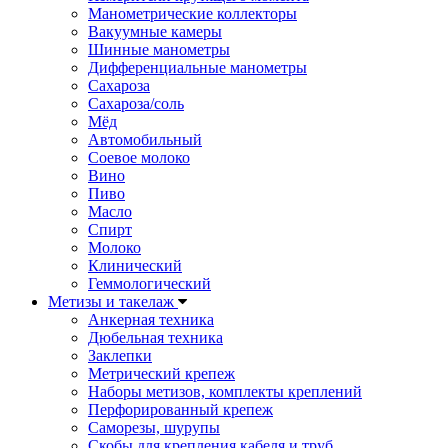
Манометрические коллекторы
Вакуумные камеры
Шинные манометры
Дифференциальные манометры
Сахароза
Сахароза/соль
Мёд
Автомобильный
Соевое молоко
Вино
Пиво
Масло
Спирт
Молоко
Клинический
Геммологический
Метизы и такелаж
Анкерная техника
Дюбельная техника
Заклепки
Метрический крепеж
Наборы метизов, комплекты креплений
Перфорированный крепеж
Саморезы, шурупы
Скобы для крепления кабеля и труб