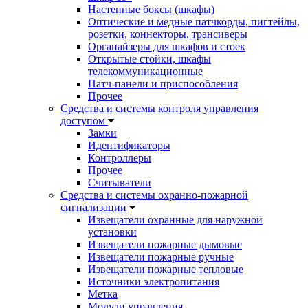
Настенные боксы (шкафы)
Оптические и медные патчкорды, пигтейлы,
розетки, коннекторы, трансиверы
Органайзеры для шкафов и стоек
Открытые стойки, шкафы
телекоммуникационные
Патч-панели и приспособления
Прочее
Средства и системы контроля управления
доступом
Замки
Идентификаторы
Контроллеры
Прочее
Считыватели
Средства и системы охранно-пожарной
сигнализации
Извещатели охранные для наружной
установки
Извещатели пожарные дымовые
Извещатели пожарные ручные
Извещатели пожарные тепловые
Источники электропитания
Метка
Модули управления