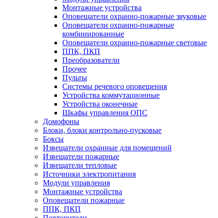
Монтажные устройства
Оповещатели охранно-пожарные звуковые
Оповещатели охранно-пожарные
комбинированные
Оповещатели охранно-пожарные световые
ППК, ПКП
Преобразователи
Прочее
Пульты
Системы речевого оповещения
Устройства коммутационные
Устройства оконечные
Шкафы управления ОПС
Домофоны
Блоки, блоки контрольно-пусковые
Боксы
Извещатели охранные для помещений
Извещатели пожарные
Извещатели тепловые
Источники электропитания
Модули управления
Монтажные устройства
Оповещатели пожарные
ППК, ПКП
Повторители