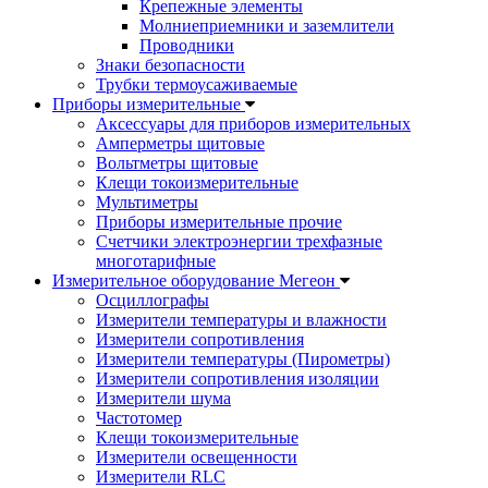
Крепежные элементы
Молниеприемники и заземлители
Проводники
Знаки безопасности
Трубки термоусаживаемые
Приборы измерительные
Аксессуары для приборов измерительных
Амперметры щитовые
Вольтметры щитовые
Клещи токоизмерительные
Мультиметры
Приборы измерительные прочие
Счетчики электроэнергии трехфазные
многотарифные
Измерительное оборудование Мегеон
Осциллографы
Измерители температуры и влажности
Измерители сопротивления
Измерители температуры (Пирометры)
Измерители сопротивления изоляции
Измерители шума
Частотомер
Клещи токоизмерительные
Измерители освещенности
Измерители RLC