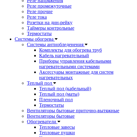
Реле напряжения
Реле промежуточные
Реле прочие
Реле тока
Розетки на дин-рейку
Таймеры контрольные
Термостаты
Системы обогрева
Системы антиобледенения
Комплекты для обогрева труб
Кабель нагревательный
Приборы управления кабельными
нагревательными системами
Аксессуары монтажные для систем
нагревательных
Теплый пол
Теплый пол (кабельный)
Теплый пол (маты)
Пленочный пол
Термостаты
Вентиляторы бытовые приточно-вытяжные
Вентиляторы бытовые
Обогреватели
Тепловые завесы
Тепловые пушки