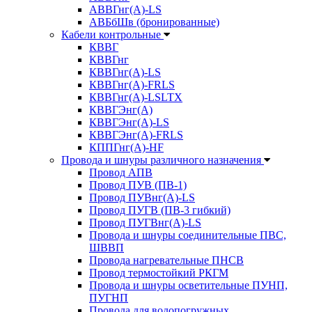
АВВГнг(А)-LS
АВБбШв (бронированные)
Кабели контрольные
КВВГ
КВВГнг
КВВГнг(А)-LS
КВВГнг(А)-FRLS
КВВГнг(А)-LSLTX
КВВГЭнг(А)
КВВГЭнг(А)-LS
КВВГЭнг(А)-FRLS
КППГнг(А)-HF
Провода и шнуры различного назначения
Провод АПВ
Провод ПУВ (ПВ-1)
Провод ПУВнг(А)-LS
Провод ПУГВ (ПВ-3 гибкий)
Провод ПУГВнг(А)-LS
Провода и шнуры соединительные ПВС,
ШВВП
Провода нагревательные ПНСВ
Провод термостойкий РКГМ
Провода и шнуры осветительные ПУНП,
ПУГНП
Провода для водопогружных