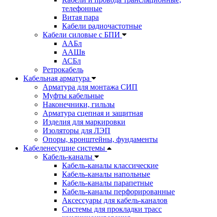
телефонные
Витая пара
Кабели радиочастотные
Кабели силовые с БПИ
ААБл
ААШв
АСБл
Ретрокабель
Кабельная арматура
Арматура для монтажа СИП
Муфты кабельные
Наконечники, гильзы
Арматура сцепная и защитная
Изделия для маркировки
Изоляторы для ЛЭП
Опоры, кронштейны, фундаменты
Кабеленесущие системы
Кабель-каналы
Кабель-каналы классические
Кабель-каналы напольные
Кабель-каналы парапетные
Кабель-каналы перфорированные
Аксессуары для кабель-каналов
Системы для прокладки трасс