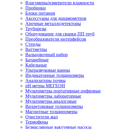
Влагомеры/измерители влажности
Пробники
Блоки питания
Аксессуары для динамометров
Арочные металлодетекторы
Труборезы
Оборудование для сварки ПП труб
Преобразователи интерфейсов
Стенды
Ваттметры
Вальцовочный набор
Батарейные
Кабельные
Ультразвуковые ванны
Индикаторные толщиномеры
Анализаторы почвы
рН метры МЕГЕОН
Мультиметры портативные цифровые
Мультиметры лабораторные
Мультиметры аналоговые
Вихретоковые толщиномеры
Магнитные толщиномеры
Очистители жал
Термофены
Безмаслянные вакуумные насосы