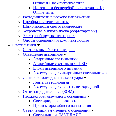
Offline и Line-Interactive типа
Источники бесперебойного питания 1ф
Online типа
Разъединители высокого напряжения
Преобразователи частоты
Шинопроводы светотехнические
Устройства мягкого пуска (софтстартеры)
Электрооборудование прочее
Опоры освещения и комплектующие
Светильники
Светильники бактерицидные
Освещение аварийное
Аварийные светильники
Аварийные светильники LED
Блоки аварийного питания
Аксессуары для аварийных светильников
Лента светодиодная и аксессуары
Лента светодиодная
Аксессуары для ленты светодиодной
Огни заградительные (ЗОМ)
Прожекторы наружного освещения
Светодиодные прожекторы
Прожекторы общего назначения
Светильники внутреннего освещения
Светильники ДАУНЛАЙТ