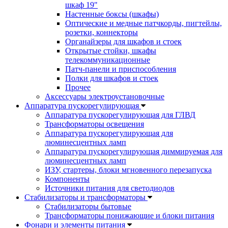
шкаф 19"
Настенные боксы (шкафы)
Оптические и медные патчкорды, пигтейлы,
розетки, коннекторы
Органайзеры для шкафов и стоек
Открытые стойки, шкафы
телекоммуникационные
Патч-панели и приспособления
Полки для шкафов и стоек
Прочее
Аксессуары электроустановочные
Аппаратура пускорегулирующая
Аппаратура пускорегулирующая для ГЛВД
Трансформаторы освещения
Аппаратура пускорегулирующая для
люминесцентных ламп
Аппаратура пускорегулирующая диммируемая для
люминесцентных ламп
ИЗУ, стартеры, блоки мгновенного перезапуска
Компоненты
Источники питания для светодиодов
Стабилизаторы и трансформаторы
Стабилизаторы бытовые
Трансформаторы понижающие и блоки питания
Фонари и элементы питания