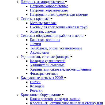
Патроны, ламподержатели
Патроны карболитовые
Патроны керамические
Патроны и ламподержатели прочие
Системы крепежа
Метизы,такелаж
Скобы для крепления кабеля и труб
Хомуты, стяжки
Системы оборудования рабочего места
Башенки, колонны
Лючки
Телеблоки, блоки установочные
Аксессуары
Удлинители, сетевые фильтры
Колодки удлинителей
Удлинители бытовые
Удлинители силовые, промышленные
Фильтры сетевые
Каучуковые разъёмы 220В
Вилки
Колодки
Розетки
Кроссовое оборудование
Блоки розеток, колодки, вилки
Кроссы 19", оптические панели в стойку или