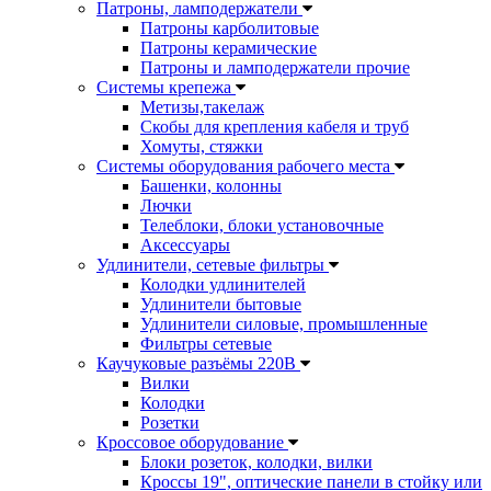
Патроны, ламподержатели
Патроны карболитовые
Патроны керамические
Патроны и ламподержатели прочие
Системы крепежа
Метизы,такелаж
Скобы для крепления кабеля и труб
Хомуты, стяжки
Системы оборудования рабочего места
Башенки, колонны
Лючки
Телеблоки, блоки установочные
Аксессуары
Удлинители, сетевые фильтры
Колодки удлинителей
Удлинители бытовые
Удлинители силовые, промышленные
Фильтры сетевые
Каучуковые разъёмы 220В
Вилки
Колодки
Розетки
Кроссовое оборудование
Блоки розеток, колодки, вилки
Кроссы 19", оптические панели в стойку или