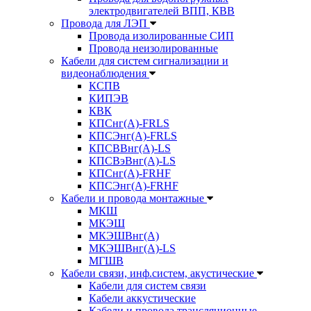
электродвигателей ВПП, КВВ
Провода для ЛЭП
Провода изолированные СИП
Провода неизолированные
Кабели для систем сигнализации и
видеонаблюдения
КСПВ
КИПЭВ
КВК
КПСнг(А)-FRLS
КПСЭнг(А)-FRLS
КПСВВнг(А)-LS
КПСВэВнг(А)-LS
КПСнг(А)-FRHF
КПСЭнг(А)-FRHF
Кабели и провода монтажные
МКШ
МКЭШ
МКЭШВнг(А)
МКЭШВнг(А)-LS
МГШВ
Кабели связи, инф.систем, акустические
Кабели для систем связи
Кабели аккустические
Кабели и провода трансляционные,