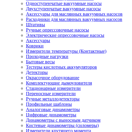
Одноступенчатые вакуумные насосы
Двухступенчатые вакуумные насосы
Аксессуары для маслянных вакуумных насосов
Расходники для маслянных вакуумных насосов
Штативы
Ручные опрессовочные насосы
Электрические опрессовочные насосы
Аксессуары
Коврики
Измерители температуры (Контактные)
Проходные нагрузки
Бытовые весы
Тестеры кислотных аккумуляторов
Детекторы
Окрасочное оборудование
Комплектующие дымоуловителя
Стационарные измерители
Переносные измерители
Ручные металлодетекторы
Профильные шаблоны
Аналоговые динамометры
Цифровые динамометры
Динамометры с выносным датчиком
Кистевые динамометры (силомеры)
Измерители крутящего момента