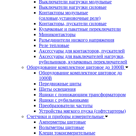
Выключатели нагрузки модульные
Выключатели нагрузки силовые
Контакторы модульные
(силовые,установочные реле)
Контакторы, пускатели силовые
Кулачковые и пакетные переключатели
Миниконтакторы
Разъединители низкого напряжения
Реле тепловые
Аксессуары для контакторов, пускателей
Аксессуары для выключателей нагрузки,
рубильников, кулачковых переключателей
Оборудование комплектное щитовое до 1000В
Оборудование комплектное щитовое до
1000В
Передвижные щиты
Щиты освещения
Ящики с понижающим трансформатором
Ящики с рубильниками
Преобразователи частоты
Устройства мягкого пуска (софтстартеры)
Счетчики и приборы измерительные
Амперметры щитовые
Вольтметры щитовые
Клещи токоизмерительные