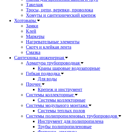
Такелаж
Тросы, цепи, веревки, проволока
Хомуты и сантехнический крепеж
Хозтовары
Замки
Клей
Маркеры
Нагревательные элементы
Скотч и клейкая лента
Смазка
Сантехника инженерная
Арматура трубопроводная
Краны шаровые водозапорные
Гибкая подводка
Для воды
Прочее
Крепеж и инструмент
Системы коллекторные
Системы коллекторные
Системы модульного монтажа
Системы теплых полов
Системы полипропиленовых трубопроводов
Инструмент для полипропилена
Трубы полипропиленовые
Фитинги, арматура