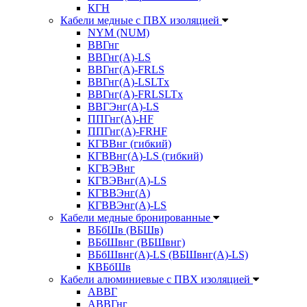
КГН
Кабели медные с ПВХ изоляцией
NYM (NUM)
ВВГнг
ВВГнг(А)-LS
ВВГнг(А)-FRLS
ВВГнг(A)-LSLTx
ВВГнг(A)-FRLSLTx
ВВГЭнг(А)-LS
ППГнг(А)-HF
ППГнг(А)-FRHF
КГВВнг (гибкий)
КГВВнг(А)-LS (гибкий)
КГВЭВнг
КГВЭВнг(А)-LS
КГВВЭнг(А)
КГВВЭнг(А)-LS
Кабели медные бронированные
ВБбШв (ВБШв)
ВБбШвнг (ВБШвнг)
ВБбШвнг(А)-LS (ВБШвнг(А)-LS)
КВБбШв
Кабели алюминиевые с ПВХ изоляцией
АВВГ
АВВГнг