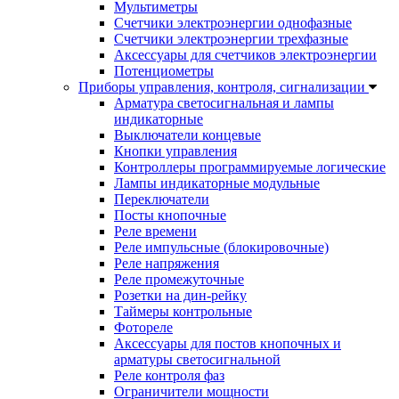
Мультиметры
Счетчики электроэнергии однофазные
Счетчики электроэнергии трехфазные
Аксессуары для счетчиков электроэнергии
Потенциометры
Приборы управления, контроля, сигнализации
Арматура светосигнальная и лампы
индикаторные
Выключатели концевые
Кнопки управления
Контроллеры программируемые логические
Лампы индикаторные модульные
Переключатели
Посты кнопочные
Реле времени
Реле импульсные (блокировочные)
Реле напряжения
Реле промежуточные
Розетки на дин-рейку
Таймеры контрольные
Фотореле
Аксессуары для постов кнопочных и
арматуры светосигнальной
Реле контроля фаз
Ограничители мощности