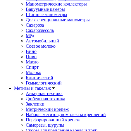
Манометрические коллекторы
Вакуумные камеры
Шинные манометры
Дифференциальные манометры
Сахароза
Сахароза/соль
Мёд
Автомобильный
Соевое молоко
Вино
Пиво
Масло
Спирт
Молоко
Клинический
Геммологический
Метизы и такелаж
Анкерная техника
Дюбельная техника
Заклепки
Метрический крепеж
Наборы метизов, комплекты креплений
Перфорированный крепеж
Саморезы, шурупы
Скобы для крепления кабеля и труб