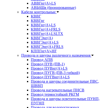
АВВГнг(А)-LS
АВБбШв (бронированные)
Кабели контрольные
КВВГ
КВВГнг
КВВГнг(А)-LS
КВВГнг(А)-FRLS
КВВГнг(А)-LSLTX
КВВГЭнг(А)
КВВГЭнг(А)-LS
КВВГЭнг(А)-FRLS
КППГнг(А)-HF
Провода и шнуры различного назначения
Провод АПВ
Провод ПУВ (ПВ-1)
Провод ПУВнг(А)-LS
Провод ПУГВ (ПВ-3 гибкий)
Провод ПУГВнг(А)-LS
Провода и шнуры соединительные ПВС,
ШВВП
Провода нагревательные ПНСВ
Провод термостойкий РКГМ
Провода и шнуры осветительные ПУНП,
ПУГНП
Провода для водопогружных