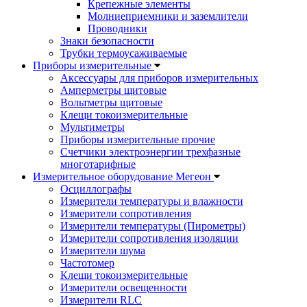
Крепежные элементы
Молниеприемники и заземлители
Проводники
Знаки безопасности
Трубки термоусаживаемые
Приборы измерительные
Аксессуары для приборов измерительных
Амперметры щитовые
Вольтметры щитовые
Клещи токоизмерительные
Мультиметры
Приборы измерительные прочие
Счетчики электроэнергии трехфазные
многотарифные
Измерительное оборудование Мегеон
Осциллографы
Измерители температуры и влажности
Измерители сопротивления
Измерители температуры (Пирометры)
Измерители сопротивления изоляции
Измерители шума
Частотомер
Клещи токоизмерительные
Измерители освещенности
Измерители RLC