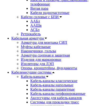
телефонные
Витая пара
Кабели радиочастотные
Кабели силовые с БПИ
ААБл
ААШв
АСБл
Ретрокабель
Кабельная арматура
Арматура для монтажа СИП
Муфты кабельные
Наконечники, гильзы
Арматура сцепная и защитная
Изделия для маркировки
Изоляторы для ЛЭП
Опоры, кронштейны, фундаменты
Кабеленесущие системы
Кабель-каналы
Кабель-каналы классические
Кабель-каналы напольные
Кабель-каналы парапетные
Кабель-каналы перфорированные
Аксессуары для кабель-каналов
Системы для прокладки трасс