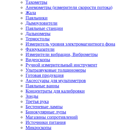
Тахометры
Анемометры (измерители скорости потока)
Жала
Паяльники
Дымоуловители
Паяльные станции
Дальномеры
Термостолы
Измеритель уровня электромагнитного фона
Фазоуказатели
Измерители вибрации, Виброметры
Видеоскопы
Ручной измерительный инструмент
Ультразвуковые толщиномеры
Готовая продукция
Аксессуары для мультиметров
Паяльные ванны
Концентраты для калибровки
Зонды
Третья рука
Бестеневые лампы
Бинокулярные лупы
Магазины сопротивлений
Источники питания
Микроскопы