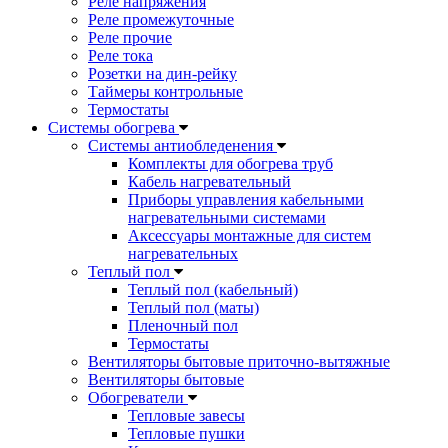
Реле напряжения
Реле промежуточные
Реле прочие
Реле тока
Розетки на дин-рейку
Таймеры контрольные
Термостаты
Системы обогрева
Системы антиобледенения
Комплекты для обогрева труб
Кабель нагревательный
Приборы управления кабельными
нагревательными системами
Аксессуары монтажные для систем
нагревательных
Теплый пол
Теплый пол (кабельный)
Теплый пол (маты)
Пленочный пол
Термостаты
Вентиляторы бытовые приточно-вытяжные
Вентиляторы бытовые
Обогреватели
Тепловые завесы
Тепловые пушки