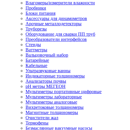
Влагомеры/измерители влажности
Пробники
Блоки питания
Аксессуары для динамометров
Арочные металлодетекторы
Труборезы
Оборудование для сварки ПП труб
Преобразователи интерфейсов
Стенды
Ваттметры
Вальцовочный набор
Батарейные
Кабельные
Ультразвуковые ванны
Индикаторные толщиномеры
Анализаторы почвы
рН метры МЕГЕОН
Мультиметры портативные цифровые
Мультиметры лабораторные
Мультиметры аналоговые
Вихретоковые толщиномеры
Магнитные толщиномеры
Очистители жал
Термофены
Безмаслянные вакуумные насосы