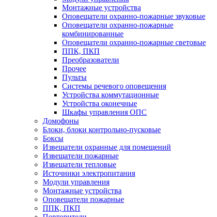
Монтажные устройства
Оповещатели охранно-пожарные звуковые
Оповещатели охранно-пожарные
комбинированные
Оповещатели охранно-пожарные световые
ППК, ПКП
Преобразователи
Прочее
Пульты
Системы речевого оповещения
Устройства коммутационные
Устройства оконечные
Шкафы управления ОПС
Домофоны
Блоки, блоки контрольно-пусковые
Боксы
Извещатели охранные для помещений
Извещатели пожарные
Извещатели тепловые
Источники электропитания
Модули управления
Монтажные устройства
Оповещатели пожарные
ППК, ПКП
Повторители