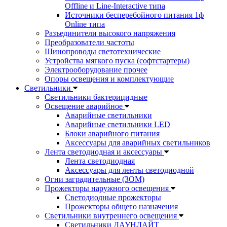
Offline и Line-Interactive типа
Источники бесперебойного питания 1ф
Online типа
Разъединители высокого напряжения
Преобразователи частоты
Шинопроводы светотехнические
Устройства мягкого пуска (софтстартеры)
Электрооборудование прочее
Опоры освещения и комплектующие
Светильники
Светильники бактерицидные
Освещение аварийное
Аварийные светильники
Аварийные светильники LED
Блоки аварийного питания
Аксессуары для аварийных светильников
Лента светодиодная и аксессуары
Лента светодиодная
Аксессуары для ленты светодиодной
Огни заградительные (ЗОМ)
Прожекторы наружного освещения
Светодиодные прожекторы
Прожекторы общего назначения
Светильники внутреннего освещения
Светильники ДАУНЛАЙТ