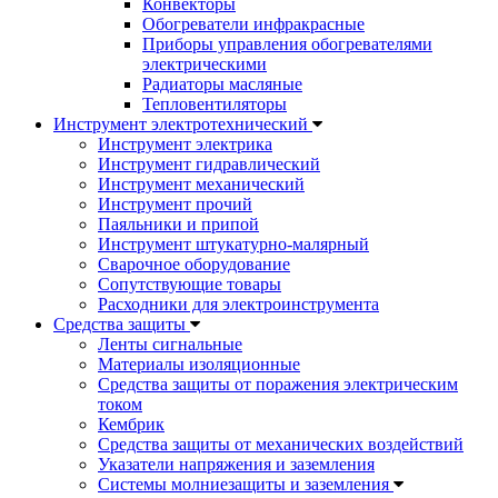
Конвекторы
Обогреватели инфракрасные
Приборы управления обогревателями
электрическими
Радиаторы масляные
Тепловентиляторы
Инструмент электротехнический
Инструмент электрика
Инструмент гидравлический
Инструмент механический
Инструмент прочий
Паяльники и припой
Инструмент штукатурно-малярный
Сварочное оборудование
Сопутствующие товары
Расходники для электроинструмента
Cредства защиты
Ленты сигнальные
Материалы изоляционные
Средства защиты от поражения электрическим
током
Кембрик
Средства защиты от механических воздействий
Указатели напряжения и заземления
Системы молниезащиты и заземления