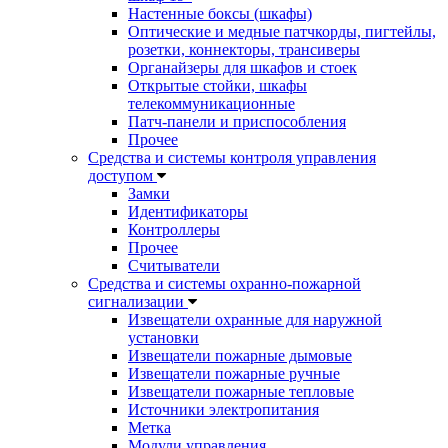
Настенные боксы (шкафы)
Оптические и медные патчкорды, пигтейлы,
розетки, коннекторы, трансиверы
Органайзеры для шкафов и стоек
Открытые стойки, шкафы
телекоммуникационные
Патч-панели и приспособления
Прочее
Средства и системы контроля управления
доступом
Замки
Идентификаторы
Контроллеры
Прочее
Считыватели
Средства и системы охранно-пожарной
сигнализации
Извещатели охранные для наружной
установки
Извещатели пожарные дымовые
Извещатели пожарные ручные
Извещатели пожарные тепловые
Источники электропитания
Метка
Модули управления