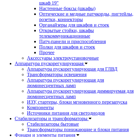
шкаф 19"
Настенные боксы (шкафы)
Оптические и медные патчкорды, пигтейлы,
розетки, коннекторы
Органайзеры для шкафов и стоек
Открытые стойки, шкафы
телекоммуникационные
Патч-панели и приспособления
Полки для шкафов и стоек
Прочее
Аксессуары электроустановочные
Аппаратура пускорегулирующая
Аппаратура пускорегулирующая для ГЛВД
Трансформаторы освещения
Аппаратура пускорегулирующая для
люминесцентных ламп
Аппаратура пускорегулирующая диммируемая для
люминесцентных ламп
ИЗУ, стартеры, блоки мгновенного перезапуска
Компоненты
Источники питания для светодиодов
Стабилизаторы и трансформаторы
Стабилизаторы бытовые
Трансформаторы понижающие и блоки питания
Фонари и элементы питания