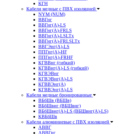
КГН
Кабели медные с ПВХ изоляцией
NYM (NUM)
ВВГнг
ВВГнг(А)-LS
ВВГнг(А)-FRLS
ВВГнг(A)-LSLTx
ВВГнг(A)-FRLSLTx
ВВГЭнг(А)-LS
ППГнг(А)-HF
ППГнг(А)-FRHF
КГВВнг (гибкий)
КГВВнг(А)-LS (гибкий)
КГВЭВнг
КГВЭВнг(А)-LS
КГВВЭнг(А)
КГВВЭнг(А)-LS
Кабели медные бронированные
ВБбШв (ВБШв)
ВБбШвнг (ВБШвнг)
ВБбШвнг(А)-LS (ВБШвнг(А)-LS)
КВБбШв
Кабели алюминиевые с ПВХ изоляцией
АВВГ
АВВГнг