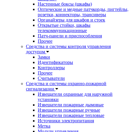
Настенные боксы (шкафы)
Оптические и медные патчкорды, пигтейлы,
розетки, коннекторы, трансиверы
Органайзеры для шкафов и стоек
Открытые стойки, шкафы
телекоммуникационные
Патч-панели и приспособления
Прочее
Средства и системы контроля управления
доступом
Замки
Идентификаторы
Контроллеры
Прочее
Считыватели
Средства и системы охранно-пожарной
сигнализации
Извещатели охранные для наружной
установки
Извещатели пожарные дымовые
Извещатели пожарные ручные
Извещатели пожарные тепловые
Источники электропитания
Метка
Модули управления