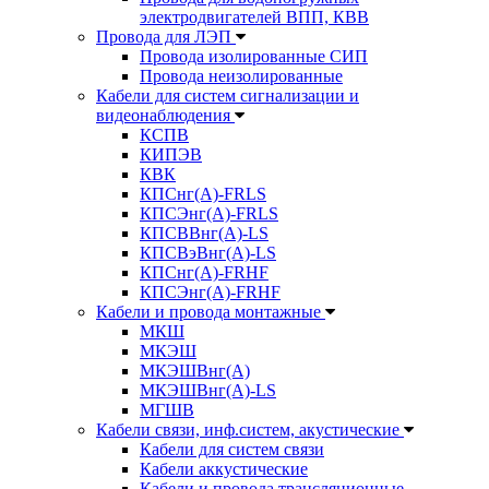
электродвигателей ВПП, КВВ
Провода для ЛЭП
Провода изолированные СИП
Провода неизолированные
Кабели для систем сигнализации и
видеонаблюдения
КСПВ
КИПЭВ
КВК
КПСнг(А)-FRLS
КПСЭнг(А)-FRLS
КПСВВнг(А)-LS
КПСВэВнг(А)-LS
КПСнг(А)-FRHF
КПСЭнг(А)-FRHF
Кабели и провода монтажные
МКШ
МКЭШ
МКЭШВнг(А)
МКЭШВнг(А)-LS
МГШВ
Кабели связи, инф.систем, акустические
Кабели для систем связи
Кабели аккустические
Кабели и провода трансляционные,