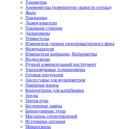
Тахометры
Анемометры (измерители скорости потока)
Жала
Паяльники
Дымоуловители
Паяльные станции
Дальномеры
Термостолы
Измеритель уровня электромагнитного фона
Фазоуказатели
Измерители вибрации, Виброметры
Видеоскопы
Ручной измерительный инструмент
Ультразвуковые толщиномеры
Готовая продукция
Аксессуары для мультиметров
Паяльные ванны
Концентраты для калибровки
Зонды
Третья рука
Бестеневые лампы
Бинокулярные лупы
Магазины сопротивлений
Источники питания
Микроскопы