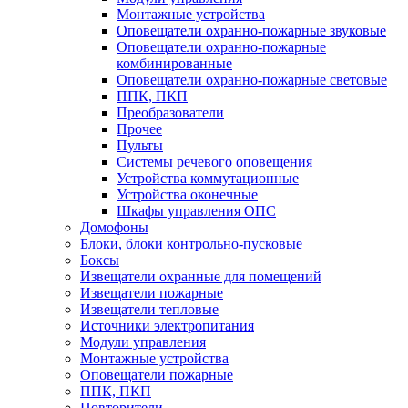
Монтажные устройства
Оповещатели охранно-пожарные звуковые
Оповещатели охранно-пожарные
комбинированные
Оповещатели охранно-пожарные световые
ППК, ПКП
Преобразователи
Прочее
Пульты
Системы речевого оповещения
Устройства коммутационные
Устройства оконечные
Шкафы управления ОПС
Домофоны
Блоки, блоки контрольно-пусковые
Боксы
Извещатели охранные для помещений
Извещатели пожарные
Извещатели тепловые
Источники электропитания
Модули управления
Монтажные устройства
Оповещатели пожарные
ППК, ПКП
Повторители