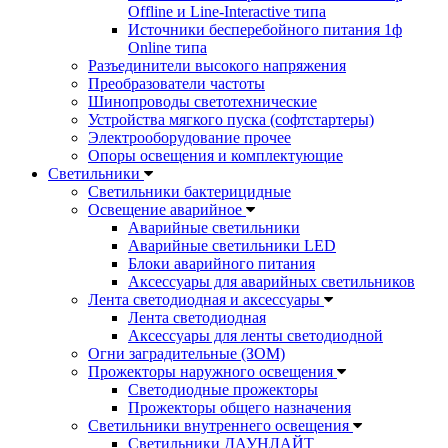
Offline и Line-Interactive типа
Источники бесперебойного питания 1ф
Online типа
Разъединители высокого напряжения
Преобразователи частоты
Шинопроводы светотехнические
Устройства мягкого пуска (софтстартеры)
Электрооборудование прочее
Опоры освещения и комплектующие
Светильники
Светильники бактерицидные
Освещение аварийное
Аварийные светильники
Аварийные светильники LED
Блоки аварийного питания
Аксессуары для аварийных светильников
Лента светодиодная и аксессуары
Лента светодиодная
Аксессуары для ленты светодиодной
Огни заградительные (ЗОМ)
Прожекторы наружного освещения
Светодиодные прожекторы
Прожекторы общего назначения
Светильники внутреннего освещения
Светильники ДАУНЛАЙТ