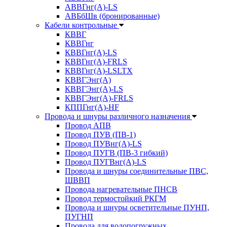
АВВГнг(А)-LS
АВБбШв (бронированные)
Кабели контрольные
КВВГ
КВВГнг
КВВГнг(А)-LS
КВВГнг(А)-FRLS
КВВГнг(А)-LSLTX
КВВГЭнг(А)
КВВГЭнг(А)-LS
КВВГЭнг(А)-FRLS
КППГнг(А)-HF
Провода и шнуры различного назначения
Провод АПВ
Провод ПУВ (ПВ-1)
Провод ПУВнг(А)-LS
Провод ПУГВ (ПВ-3 гибкий)
Провод ПУГВнг(А)-LS
Провода и шнуры соединительные ПВС,
ШВВП
Провода нагревательные ПНСВ
Провод термостойкий РКГМ
Провода и шнуры осветительные ПУНП,
ПУГНП
Провода для водопогружных