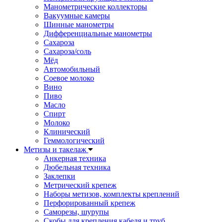
Манометрические коллекторы
Вакуумные камеры
Шинные манометры
Дифференциальные манометры
Сахароза
Сахароза/соль
Мёд
Автомобильный
Соевое молоко
Вино
Пиво
Масло
Спирт
Молоко
Клинический
Геммологический
Метизы и такелаж
Анкерная техника
Дюбельная техника
Заклепки
Метрический крепеж
Наборы метизов, комплекты креплений
Перфорированный крепеж
Саморезы, шурупы
Скобы для крепления кабеля и труб