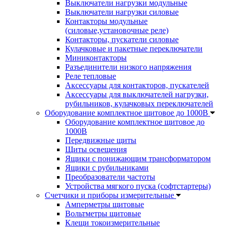
Выключатели нагрузки модульные
Выключатели нагрузки силовые
Контакторы модульные
(силовые,установочные реле)
Контакторы, пускатели силовые
Кулачковые и пакетные переключатели
Миниконтакторы
Разъединители низкого напряжения
Реле тепловые
Аксессуары для контакторов, пускателей
Аксессуары для выключателей нагрузки,
рубильников, кулачковых переключателей
Оборудование комплектное щитовое до 1000В
Оборудование комплектное щитовое до
1000В
Передвижные щиты
Щиты освещения
Ящики с понижающим трансформатором
Ящики с рубильниками
Преобразователи частоты
Устройства мягкого пуска (софтстартеры)
Счетчики и приборы измерительные
Амперметры щитовые
Вольтметры щитовые
Клещи токоизмерительные