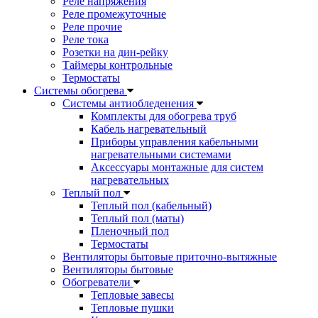
Реле напряжения
Реле промежуточные
Реле прочие
Реле тока
Розетки на дин-рейку
Таймеры контрольные
Термостаты
Системы обогрева
Системы антиобледенения
Комплекты для обогрева труб
Кабель нагревательный
Приборы управления кабельными
нагревательными системами
Аксессуары монтажные для систем
нагревательных
Теплый пол
Теплый пол (кабельный)
Теплый пол (маты)
Пленочный пол
Термостаты
Вентиляторы бытовые приточно-вытяжные
Вентиляторы бытовые
Обогреватели
Тепловые завесы
Тепловые пушки