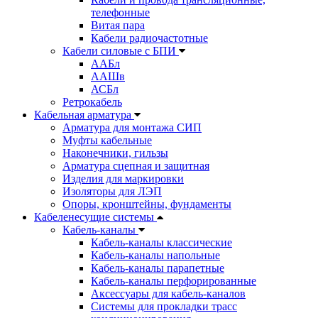
телефонные
Витая пара
Кабели радиочастотные
Кабели силовые с БПИ
ААБл
ААШв
АСБл
Ретрокабель
Кабельная арматура
Арматура для монтажа СИП
Муфты кабельные
Наконечники, гильзы
Арматура сцепная и защитная
Изделия для маркировки
Изоляторы для ЛЭП
Опоры, кронштейны, фундаменты
Кабеленесущие системы
Кабель-каналы
Кабель-каналы классические
Кабель-каналы напольные
Кабель-каналы парапетные
Кабель-каналы перфорированные
Аксессуары для кабель-каналов
Системы для прокладки трасс