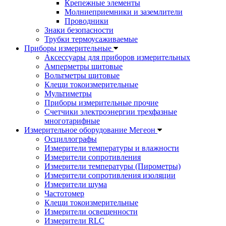
Крепежные элементы
Молниеприемники и заземлители
Проводники
Знаки безопасности
Трубки термоусаживаемые
Приборы измерительные
Аксессуары для приборов измерительных
Амперметры щитовые
Вольтметры щитовые
Клещи токоизмерительные
Мультиметры
Приборы измерительные прочие
Счетчики электроэнергии трехфазные
многотарифные
Измерительное оборудование Мегеон
Осциллографы
Измерители температуры и влажности
Измерители сопротивления
Измерители температуры (Пирометры)
Измерители сопротивления изоляции
Измерители шума
Частотомер
Клещи токоизмерительные
Измерители освещенности
Измерители RLC