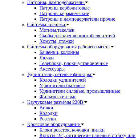
Патроны, ламподержатели
Патроны карболитовые
Патроны керамические
Патроны и ламподержатели прочие
Системы крепежа
Метизы,такелаж
Скобы для крепления кабеля и труб
Хомуты, стяжки
Системы оборудования рабочего места
Башенки, колонны
Лючки
Телеблоки, блоки установочные
Аксессуары
Удлинители, сетевые фильтры
Колодки удлинителей
Удлинители бытовые
Удлинители силовые, промышленные
Фильтры сетевые
Каучуковые разъёмы 220В
Вилки
Колодки
Розетки
Кроссовое оборудование
Блоки розеток, колодки, вилки
Кроссы 19", оптические панели в стойку или