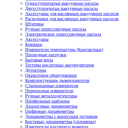
Одноступенчатые вакуумные насосы
Двухступенчатые вакуумные насосы
Аксессуары для маслянных вакуумных насосов
Расходники для маслянных вакуумных насосов
Штативы
Ручные опрессовочные насосы
Электрические опрессовочные насосы
Аксессуары
Коврики
Измерители температуры (Контактные)
Проходные нагрузки
Бытовые весы
Тестеры кислотных аккумуляторов
Детекторы
Окрасочное оборудование
Комплектующие дымоуловителя
Стационарные измерители
Переносные измерители
Ручные металлодетекторы
Профильные шаблоны
Аналоговые динамометры
Цифровые динамометры
Динамометры с выносным датчиком
Кистевые динамометры (силомеры)
Измерители крутящего момента