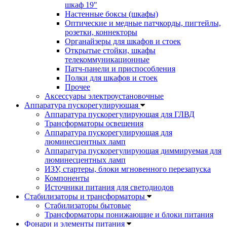
шкаф 19"
Настенные боксы (шкафы)
Оптические и медные патчкорды, пигтейлы,
розетки, коннекторы
Органайзеры для шкафов и стоек
Открытые стойки, шкафы
телекоммуникационные
Патч-панели и приспособления
Полки для шкафов и стоек
Прочее
Аксессуары электроустановочные
Аппаратура пускорегулирующая
Аппаратура пускорегулирующая для ГЛВД
Трансформаторы освещения
Аппаратура пускорегулирующая для
люминесцентных ламп
Аппаратура пускорегулирующая диммируемая для
люминесцентных ламп
ИЗУ, стартеры, блоки мгновенного перезапуска
Компоненты
Источники питания для светодиодов
Стабилизаторы и трансформаторы
Стабилизаторы бытовые
Трансформаторы понижающие и блоки питания
Фонари и элементы питания