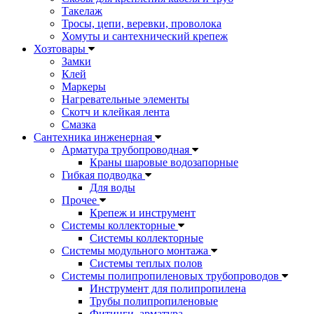
Такелаж
Тросы, цепи, веревки, проволока
Хомуты и сантехнический крепеж
Хозтовары
Замки
Клей
Маркеры
Нагревательные элементы
Скотч и клейкая лента
Смазка
Сантехника инженерная
Арматура трубопроводная
Краны шаровые водозапорные
Гибкая подводка
Для воды
Прочее
Крепеж и инструмент
Системы коллекторные
Системы коллекторные
Системы модульного монтажа
Системы теплых полов
Системы полипропиленовых трубопроводов
Инструмент для полипропилена
Трубы полипропиленовые
Фитинги, арматура