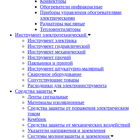
Конвекторы
Обогреватели инфракрасные
Приборы управления обогревателями
электрическими
Радиаторы масляные
Тепловентиляторы
Инструмент электротехнический
Инструмент электрика
Инструмент гидравлический
Инструмент механический
Инструмент прочий
Паяльники и припой
Инструмент штукатурно-малярный
Сварочное оборудование
Сопутствующие товары
Расходники для электроинструмента
Cредства защиты
Ленты сигнальные
Материалы изоляционные
Средства защиты от поражения электрическим
током
Кембрик
Средства защиты от механических воздействий
Указатели напряжения и заземления
Системы молниезащиты и заземления