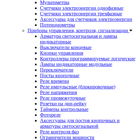
Мультиметры
Счетчики электроэнергии однофазные
Счетчики электроэнергии трехфазные
Аксессуары для счетчиков электроэнергии
Потенциометры
Приборы управления, контроля, сигнализации
Арматура светосигнальная и лампы
индикаторные
Выключатели концевые
Кнопки управления
Контроллеры программируемые логические
Лампы индикаторные модульные
Переключатели
Посты кнопочные
Реле времени
Реле импульсные (блокировочные)
Реле напряжения
Реле промежуточные
Розетки на дин-рейку
Таймеры контрольные
Фотореле
Аксессуары для постов кнопочных и
арматуры светосигнальной
Реле контроля фаз
Ограничители мощности