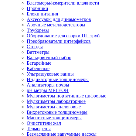
Влагомеры/измерители влажности
Пробники
Блоки питания
Аксессуары для динамометров
Арочные металлодетекторы
Труборезы
Оборудование для сварки ПП труб
Преобразователи интерфейсов
Стенды
Ваттметры
Вальцовочный набор
Батарейные
Кабельные
Ультразвуковые ванны
Индикаторные толщиномеры
Анализаторы почвы
рН метры МЕГЕОН
Мультиметры портативные цифровые
Мультиметры лабораторные
Мультиметры аналоговые
Вихретоковые толщиномеры
Магнитные толщиномеры
Очистители жал
Термофены
Безмаслянные вакуумные насосы