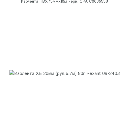
Изолента ПВХ 15ммх10м черн. ЭРА C0036558