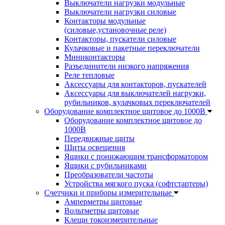
Выключатели нагрузки модульные
Выключатели нагрузки силовые
Контакторы модульные
(силовые,установочные реле)
Контакторы, пускатели силовые
Кулачковые и пакетные переключатели
Миниконтакторы
Разъединители низкого напряжения
Реле тепловые
Аксессуары для контакторов, пускателей
Аксессуары для выключателей нагрузки,
рубильников, кулачковых переключателей
Оборудование комплектное щитовое до 1000В
Оборудование комплектное щитовое до
1000В
Передвижные щиты
Щиты освещения
Ящики с понижающим трансформатором
Ящики с рубильниками
Преобразователи частоты
Устройства мягкого пуска (софтстартеры)
Счетчики и приборы измерительные
Амперметры щитовые
Вольтметры щитовые
Клещи токоизмерительные