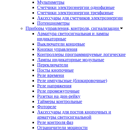
Мультиметры
Счетчики электроэнергии однофазные
Счетчики электроэнергии трехфазные
Аксессуары для счетчиков электроэнергии
Потенциометры
Приборы управления, контроля, сигнализации
Арматура светосигнальная и лампы
индикаторные
Выключатели концевые
Кнопки управления
Контроллеры программируемые логические
Лампы индикаторные модульные
Переключатели
Посты кнопочные
Реле времени
Реле импульсные (блокировочные)
Реле напряжения
Реле промежуточные
Розетки на дин-рейку
Таймеры контрольные
Фотореле
Аксессуары для постов кнопочных и
арматуры светосигнальной
Реле контроля фаз
Ограничители мощности