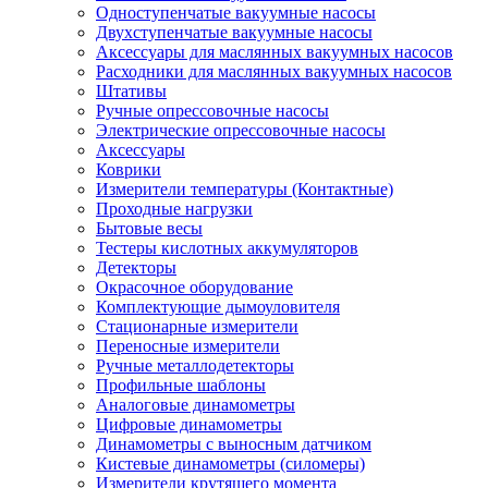
Одноступенчатые вакуумные насосы
Двухступенчатые вакуумные насосы
Аксессуары для маслянных вакуумных насосов
Расходники для маслянных вакуумных насосов
Штативы
Ручные опрессовочные насосы
Электрические опрессовочные насосы
Аксессуары
Коврики
Измерители температуры (Контактные)
Проходные нагрузки
Бытовые весы
Тестеры кислотных аккумуляторов
Детекторы
Окрасочное оборудование
Комплектующие дымоуловителя
Стационарные измерители
Переносные измерители
Ручные металлодетекторы
Профильные шаблоны
Аналоговые динамометры
Цифровые динамометры
Динамометры с выносным датчиком
Кистевые динамометры (силомеры)
Измерители крутящего момента