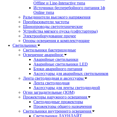
Offline и Line-Interactive типа
Источники бесперебойного питания 1ф
Online типа
Разъединители высокого напряжения
Преобразователи частоты
Шинопроводы светотехнические
Устройства мягкого пуска (софтстартеры)
Электрооборудование прочее
Опоры освещения и комплектующие
Светильники
Светильники бактерицидные
Освещение аварийное
Аварийные светильники
Аварийные светильники LED
Блоки аварийного питания
Аксессуары для аварийных светильников
Лента светодиодная и аксессуары
Лента светодиодная
Аксессуары для ленты светодиодной
Огни заградительные (ЗОМ)
Прожекторы наружного освещения
Светодиодные прожекторы
Прожекторы общего назначения
Светильники внутреннего освещения
Светильники ДАУНЛАЙТ