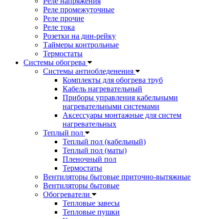
Реле напряжения
Реле промежуточные
Реле прочие
Реле тока
Розетки на дин-рейку
Таймеры контрольные
Термостаты
Системы обогрева
Системы антиобледенения
Комплекты для обогрева труб
Кабель нагревательный
Приборы управления кабельными
нагревательными системами
Аксессуары монтажные для систем
нагревательных
Теплый пол
Теплый пол (кабельный)
Теплый пол (маты)
Пленочный пол
Термостаты
Вентиляторы бытовые приточно-вытяжные
Вентиляторы бытовые
Обогреватели
Тепловые завесы
Тепловые пушки