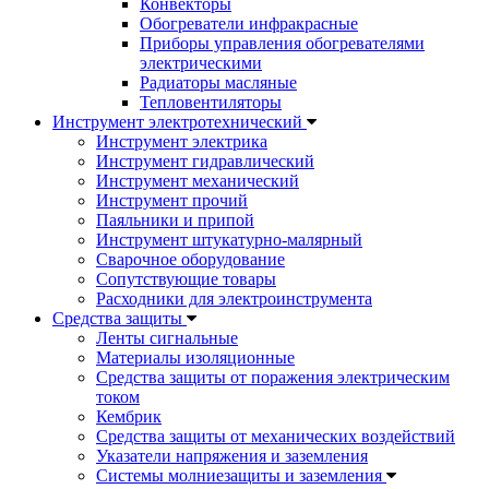
Конвекторы
Обогреватели инфракрасные
Приборы управления обогревателями
электрическими
Радиаторы масляные
Тепловентиляторы
Инструмент электротехнический
Инструмент электрика
Инструмент гидравлический
Инструмент механический
Инструмент прочий
Паяльники и припой
Инструмент штукатурно-малярный
Сварочное оборудование
Сопутствующие товары
Расходники для электроинструмента
Cредства защиты
Ленты сигнальные
Материалы изоляционные
Средства защиты от поражения электрическим
током
Кембрик
Средства защиты от механических воздействий
Указатели напряжения и заземления
Системы молниезащиты и заземления