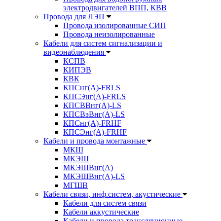
электродвигателей ВПП, КВВ
Провода для ЛЭП
Провода изолированные СИП
Провода неизолированные
Кабели для систем сигнализации и
видеонаблюдения
КСПВ
КИПЭВ
КВК
КПСнг(А)-FRLS
КПСЭнг(А)-FRLS
КПСВВнг(А)-LS
КПСВэВнг(А)-LS
КПСнг(А)-FRHF
КПСЭнг(А)-FRHF
Кабели и провода монтажные
МКШ
МКЭШ
МКЭШВнг(А)
МКЭШВнг(А)-LS
МГШВ
Кабели связи, инф.систем, акустические
Кабели для систем связи
Кабели аккустические
Кабели и провода трансляционные,