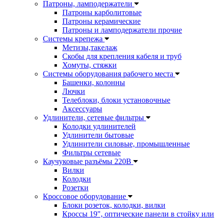
Патроны, ламподержатели
Патроны карболитовые
Патроны керамические
Патроны и ламподержатели прочие
Системы крепежа
Метизы,такелаж
Скобы для крепления кабеля и труб
Хомуты, стяжки
Системы оборудования рабочего места
Башенки, колонны
Лючки
Телеблоки, блоки установочные
Аксессуары
Удлинители, сетевые фильтры
Колодки удлинителей
Удлинители бытовые
Удлинители силовые, промышленные
Фильтры сетевые
Каучуковые разъёмы 220В
Вилки
Колодки
Розетки
Кроссовое оборудование
Блоки розеток, колодки, вилки
Кроссы 19", оптические панели в стойку или