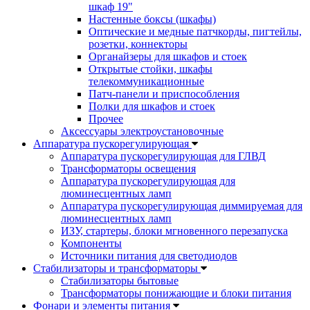
шкаф 19"
Настенные боксы (шкафы)
Оптические и медные патчкорды, пигтейлы,
розетки, коннекторы
Органайзеры для шкафов и стоек
Открытые стойки, шкафы
телекоммуникационные
Патч-панели и приспособления
Полки для шкафов и стоек
Прочее
Аксессуары электроустановочные
Аппаратура пускорегулирующая
Аппаратура пускорегулирующая для ГЛВД
Трансформаторы освещения
Аппаратура пускорегулирующая для
люминесцентных ламп
Аппаратура пускорегулирующая диммируемая для
люминесцентных ламп
ИЗУ, стартеры, блоки мгновенного перезапуска
Компоненты
Источники питания для светодиодов
Стабилизаторы и трансформаторы
Стабилизаторы бытовые
Трансформаторы понижающие и блоки питания
Фонари и элементы питания