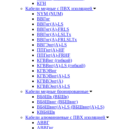
КГН
Кабели медные с ПВХ изоляцией
NYM (NUM)
ВВГнг
ВВГнг(А)-LS
ВВГнг(А)-FRLS
ВВГнг(A)-LSLTx
ВВГнг(A)-FRLSLTx
ВВГЭнг(А)-LS
ППГнг(А)-HF
ППГнг(А)-FRHF
КГВВнг (гибкий)
КГВВнг(А)-LS (гибкий)
КГВЭВнг
КГВЭВнг(А)-LS
КГВВЭнг(А)
КГВВЭнг(А)-LS
Кабели медные бронированные
ВБбШв (ВБШв)
ВБбШвнг (ВБШвнг)
ВБбШвнг(А)-LS (ВБШвнг(А)-LS)
КВБбШв
Кабели алюминиевые с ПВХ изоляцией
АВВГ
АВВГнг