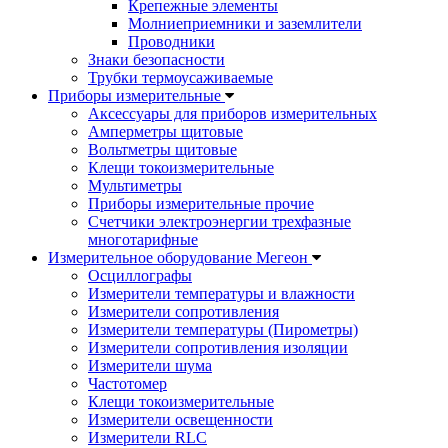
Крепежные элементы
Молниеприемники и заземлители
Проводники
Знаки безопасности
Трубки термоусаживаемые
Приборы измерительные
Аксессуары для приборов измерительных
Амперметры щитовые
Вольтметры щитовые
Клещи токоизмерительные
Мультиметры
Приборы измерительные прочие
Счетчики электроэнергии трехфазные
многотарифные
Измерительное оборудование Мегеон
Осциллографы
Измерители температуры и влажности
Измерители сопротивления
Измерители температуры (Пирометры)
Измерители сопротивления изоляции
Измерители шума
Частотомер
Клещи токоизмерительные
Измерители освещенности
Измерители RLC