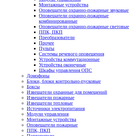
Монтажные устройства
Оповещатели охранно-пожарные звуковые
Оповещатели охранно-пожарные
комбинированные
Оповещатели охранно-пожарные световые
ППК, ПКП
Преобразователи
Прочее
Пульты
Системы речевого оповещения
Устройства коммутационные
Устройства оконечные
Шкафы управления ОПС
Домофоны
Блоки, блоки контрольно-пусковые
Боксы
Извещатели охранные для помещений
Извещатели пожарные
Извещатели тепловые
Источники электропитания
Модули управления
Монтажные устройства
Оповещатели пожарные
ППК, ПКП
Повторители