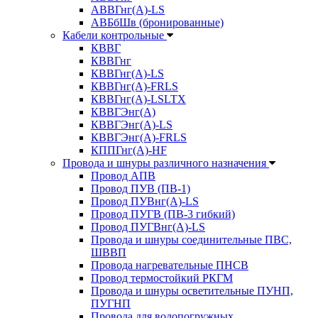
АВВГнг(А)-LS
АВБбШв (бронированные)
Кабели контрольные
КВВГ
КВВГнг
КВВГнг(А)-LS
КВВГнг(А)-FRLS
КВВГнг(А)-LSLTX
КВВГЭнг(А)
КВВГЭнг(А)-LS
КВВГЭнг(А)-FRLS
КППГнг(А)-HF
Провода и шнуры различного назначения
Провод АПВ
Провод ПУВ (ПВ-1)
Провод ПУВнг(А)-LS
Провод ПУГВ (ПВ-3 гибкий)
Провод ПУГВнг(А)-LS
Провода и шнуры соединительные ПВС,
ШВВП
Провода нагревательные ПНСВ
Провод термостойкий РКГМ
Провода и шнуры осветительные ПУНП,
ПУГНП
Провода для водопогружных