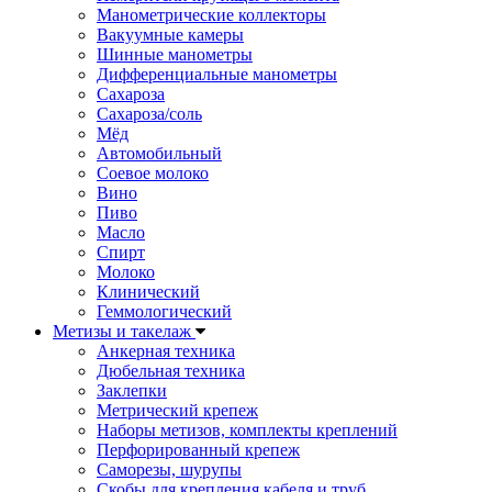
Манометрические коллекторы
Вакуумные камеры
Шинные манометры
Дифференциальные манометры
Сахароза
Сахароза/соль
Мёд
Автомобильный
Соевое молоко
Вино
Пиво
Масло
Спирт
Молоко
Клинический
Геммологический
Метизы и такелаж
Анкерная техника
Дюбельная техника
Заклепки
Метрический крепеж
Наборы метизов, комплекты креплений
Перфорированный крепеж
Саморезы, шурупы
Скобы для крепления кабеля и труб