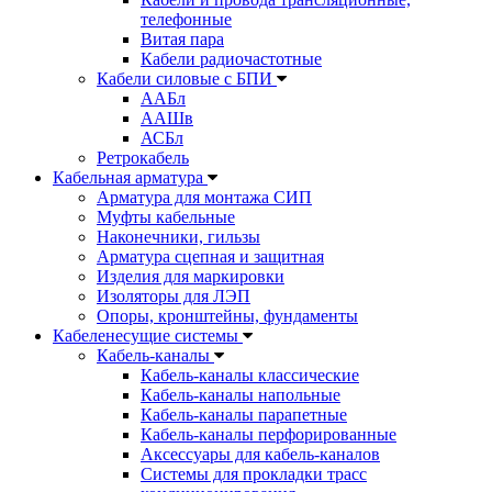
телефонные
Витая пара
Кабели радиочастотные
Кабели силовые с БПИ
ААБл
ААШв
АСБл
Ретрокабель
Кабельная арматура
Арматура для монтажа СИП
Муфты кабельные
Наконечники, гильзы
Арматура сцепная и защитная
Изделия для маркировки
Изоляторы для ЛЭП
Опоры, кронштейны, фундаменты
Кабеленесущие системы
Кабель-каналы
Кабель-каналы классические
Кабель-каналы напольные
Кабель-каналы парапетные
Кабель-каналы перфорированные
Аксессуары для кабель-каналов
Системы для прокладки трасс