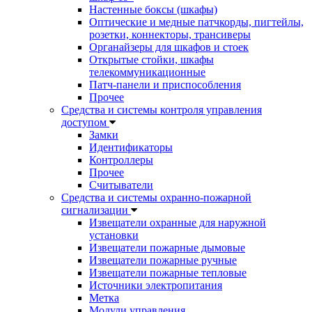
Настенные боксы (шкафы)
Оптические и медные патчкорды, пигтейлы,
розетки, коннекторы, трансиверы
Органайзеры для шкафов и стоек
Открытые стойки, шкафы
телекоммуникационные
Патч-панели и приспособления
Прочее
Средства и системы контроля управления
доступом
Замки
Идентификаторы
Контроллеры
Прочее
Считыватели
Средства и системы охранно-пожарной
сигнализации
Извещатели охранные для наружной
установки
Извещатели пожарные дымовые
Извещатели пожарные ручные
Извещатели пожарные тепловые
Источники электропитания
Метка
Модули управления