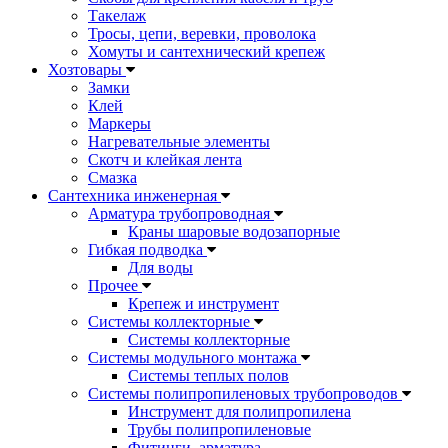
Такелаж
Тросы, цепи, веревки, проволока
Хомуты и сантехнический крепеж
Хозтовары
Замки
Клей
Маркеры
Нагревательные элементы
Скотч и клейкая лента
Смазка
Сантехника инженерная
Арматура трубопроводная
Краны шаровые водозапорные
Гибкая подводка
Для воды
Прочее
Крепеж и инструмент
Системы коллекторные
Системы коллекторные
Системы модульного монтажа
Системы теплых полов
Системы полипропиленовых трубопроводов
Инструмент для полипропилена
Трубы полипропиленовые
Фитинги, арматура