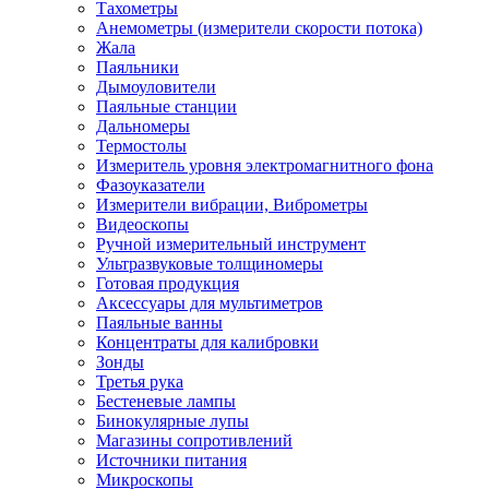
Тахометры
Анемометры (измерители скорости потока)
Жала
Паяльники
Дымоуловители
Паяльные станции
Дальномеры
Термостолы
Измеритель уровня электромагнитного фона
Фазоуказатели
Измерители вибрации, Виброметры
Видеоскопы
Ручной измерительный инструмент
Ультразвуковые толщиномеры
Готовая продукция
Аксессуары для мультиметров
Паяльные ванны
Концентраты для калибровки
Зонды
Третья рука
Бестеневые лампы
Бинокулярные лупы
Магазины сопротивлений
Источники питания
Микроскопы