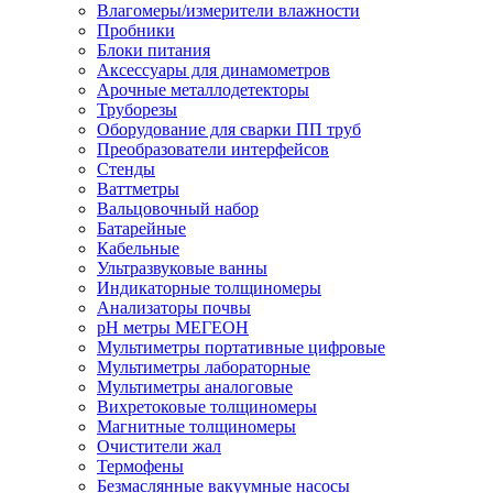
Влагомеры/измерители влажности
Пробники
Блоки питания
Аксессуары для динамометров
Арочные металлодетекторы
Труборезы
Оборудование для сварки ПП труб
Преобразователи интерфейсов
Стенды
Ваттметры
Вальцовочный набор
Батарейные
Кабельные
Ультразвуковые ванны
Индикаторные толщиномеры
Анализаторы почвы
рН метры МЕГЕОН
Мультиметры портативные цифровые
Мультиметры лабораторные
Мультиметры аналоговые
Вихретоковые толщиномеры
Магнитные толщиномеры
Очистители жал
Термофены
Безмаслянные вакуумные насосы