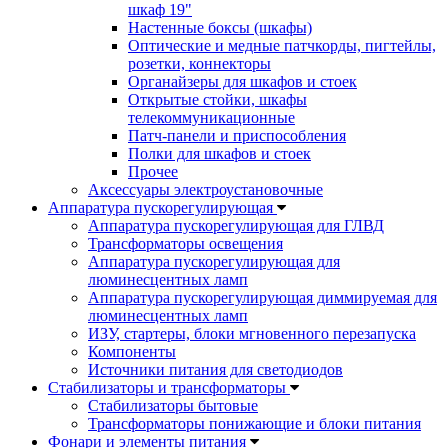
шкаф 19"
Настенные боксы (шкафы)
Оптические и медные патчкорды, пигтейлы,
розетки, коннекторы
Органайзеры для шкафов и стоек
Открытые стойки, шкафы
телекоммуникационные
Патч-панели и приспособления
Полки для шкафов и стоек
Прочее
Аксессуары электроустановочные
Аппаратура пускорегулирующая
Аппаратура пускорегулирующая для ГЛВД
Трансформаторы освещения
Аппаратура пускорегулирующая для
люминесцентных ламп
Аппаратура пускорегулирующая диммируемая для
люминесцентных ламп
ИЗУ, стартеры, блоки мгновенного перезапуска
Компоненты
Источники питания для светодиодов
Стабилизаторы и трансформаторы
Стабилизаторы бытовые
Трансформаторы понижающие и блоки питания
Фонари и элементы питания