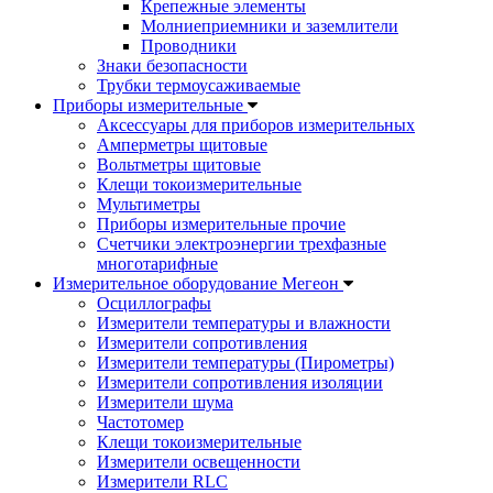
Крепежные элементы
Молниеприемники и заземлители
Проводники
Знаки безопасности
Трубки термоусаживаемые
Приборы измерительные
Аксессуары для приборов измерительных
Амперметры щитовые
Вольтметры щитовые
Клещи токоизмерительные
Мультиметры
Приборы измерительные прочие
Счетчики электроэнергии трехфазные
многотарифные
Измерительное оборудование Мегеон
Осциллографы
Измерители температуры и влажности
Измерители сопротивления
Измерители температуры (Пирометры)
Измерители сопротивления изоляции
Измерители шума
Частотомер
Клещи токоизмерительные
Измерители освещенности
Измерители RLC