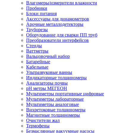
Влагомеры/измерители влажности
Пробники
Блоки питания
Аксессуары для динамометров
Арочные металлодетекторы
Труборезы
Оборудование для сварки ПП труб
Преобразователи интерфейсов
Стенды
Ваттметры
Вальцовочный набор
Батарейные
Кабельные
Ультразвуковые ванны
Индикаторные толщиномеры
Анализаторы почвы
рН метры МЕГЕОН
Мультиметры портативные цифровые
Мультиметры лабораторные
Мультиметры аналоговые
Вихретоковые толщиномеры
Магнитные толщиномеры
Очистители жал
Термофены
Безмаслянные вакуумные насосы