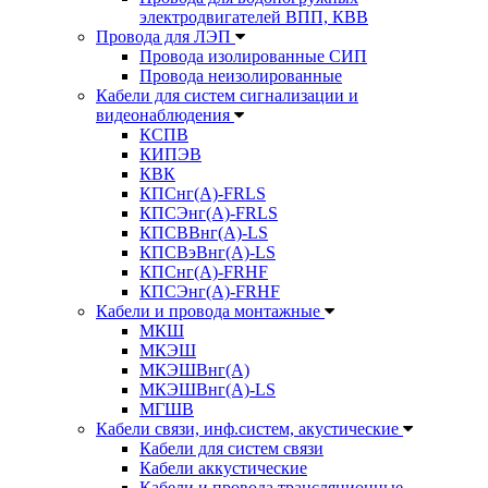
электродвигателей ВПП, КВВ
Провода для ЛЭП
Провода изолированные СИП
Провода неизолированные
Кабели для систем сигнализации и
видеонаблюдения
КСПВ
КИПЭВ
КВК
КПСнг(А)-FRLS
КПСЭнг(А)-FRLS
КПСВВнг(А)-LS
КПСВэВнг(А)-LS
КПСнг(А)-FRHF
КПСЭнг(А)-FRHF
Кабели и провода монтажные
МКШ
МКЭШ
МКЭШВнг(А)
МКЭШВнг(А)-LS
МГШВ
Кабели связи, инф.систем, акустические
Кабели для систем связи
Кабели аккустические
Кабели и провода трансляционные,