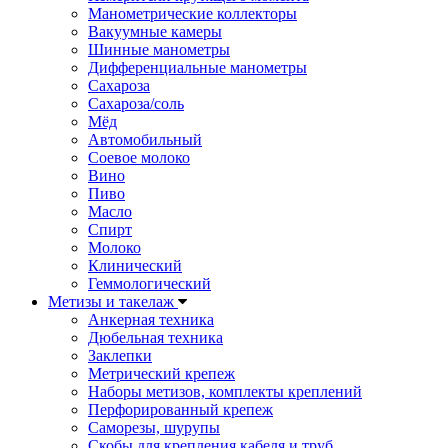
Манометрические коллекторы
Вакуумные камеры
Шинные манометры
Дифференциальные манометры
Сахароза
Сахароза/соль
Мёд
Автомобильный
Соевое молоко
Вино
Пиво
Масло
Спирт
Молоко
Клинический
Геммологический
Метизы и такелаж
Анкерная техника
Дюбельная техника
Заклепки
Метрический крепеж
Наборы метизов, комплекты креплений
Перфорированный крепеж
Саморезы, шурупы
Скобы для крепления кабеля и труб