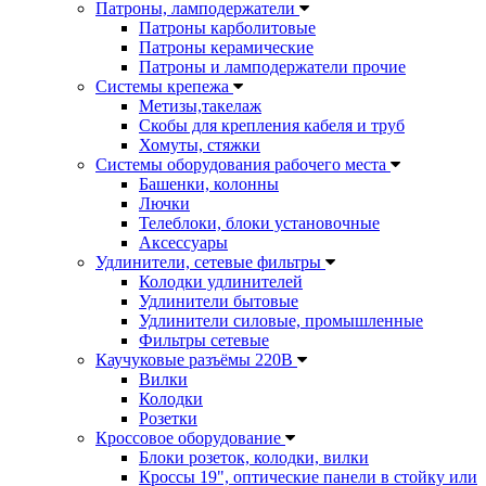
Патроны, ламподержатели
Патроны карболитовые
Патроны керамические
Патроны и ламподержатели прочие
Системы крепежа
Метизы,такелаж
Скобы для крепления кабеля и труб
Хомуты, стяжки
Системы оборудования рабочего места
Башенки, колонны
Лючки
Телеблоки, блоки установочные
Аксессуары
Удлинители, сетевые фильтры
Колодки удлинителей
Удлинители бытовые
Удлинители силовые, промышленные
Фильтры сетевые
Каучуковые разъёмы 220В
Вилки
Колодки
Розетки
Кроссовое оборудование
Блоки розеток, колодки, вилки
Кроссы 19", оптические панели в стойку или