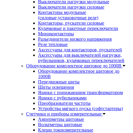
Выключатели нагрузки модульные
Выключатели нагрузки силовые
Контакторы модульные
(силовые,установочные реле)
Контакторы, пускатели силовые
Кулачковые и пакетные переключатели
Миниконтакторы
Разъединители низкого напряжения
Реле тепловые
Аксессуары для контакторов, пускателей
Аксессуары для выключателей нагрузки,
рубильников, кулачковых переключателей
Оборудование комплектное щитовое до 1000В
Оборудование комплектное щитовое до
1000В
Передвижные щиты
Щиты освещения
Ящики с понижающим трансформатором
Ящики с рубильниками
Преобразователи частоты
Устройства мягкого пуска (софтстартеры)
Счетчики и приборы измерительные
Амперметры щитовые
Вольтметры щитовые
Клещи токоизмерительные