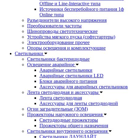
Offline и Line-Interactive типа
Источники бесперебойного питания 1ф
Online типа
Разъединители высокого напряжения
Преобразователи частоты
Шинопроводы светотехнические
Устройства мягкого пуска (софтстартеры)
Электрооборудование прочее
Опоры освещения и комплектующие
Светильники
Светильники бактерицидные
Освещение аварийное
Аварийные светильники
Аварийные светильники LED
Блоки аварийного питания
Аксессуары для аварийных светильников
Лента светодиодная и аксессуары
Лента светодиодная
Аксессуары для ленты светодиодной
Огни заградительные (ЗОМ)
Прожекторы наружного освещения
Светодиодные прожекторы
Прожекторы общего назначения
Светильники внутреннего освещения
Светильники ДАУНЛАЙТ