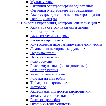
Мультиметры
Счетчики электроэнергии однофазные
Счетчики электроэнергии трехфазные
Аксессуары для счетчиков электроэнергии
Потенциометры
Приборы управления, контроля, сигнализации
Арматура светосигнальная и лампы
индикаторные
Выключатели концевые
Кнопки управления
Контроллеры программируемые логические
Лампы индикаторные модульные
Переключатели
Посты кнопочные
Реле времени
Реле импульсные (блокировочные)
Реле напряжения
Реле промежуточные
Розетки на дин-рейку
Таймеры контрольные
Фотореле
Аксессуары для постов кнопочных и
арматуры светосигнальной
Реле контроля фаз
Ограничители мощности