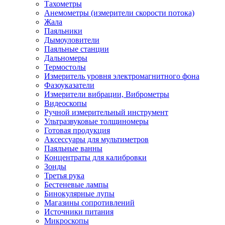
Тахометры
Анемометры (измерители скорости потока)
Жала
Паяльники
Дымоуловители
Паяльные станции
Дальномеры
Термостолы
Измеритель уровня электромагнитного фона
Фазоуказатели
Измерители вибрации, Виброметры
Видеоскопы
Ручной измерительный инструмент
Ультразвуковые толщиномеры
Готовая продукция
Аксессуары для мультиметров
Паяльные ванны
Концентраты для калибровки
Зонды
Третья рука
Бестеневые лампы
Бинокулярные лупы
Магазины сопротивлений
Источники питания
Микроскопы