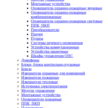
Монтажные устройства
Оповещатели охранно-пожарные звуковые
Оповещатели охранно-пожарные
комбинированные
Оповещатели охранно-пожарные световые
ППК, ПКП
Преобразователи
Прочее
Пульты
Системы речевого оповещения
Устройства коммутационные
Устройства оконечные
Шкафы управления ОПС
Домофоны
Блоки, блоки контрольно-пусковые
Боксы
Извещатели охранные для помещений
Извещатели пожарные
Извещатели тепловые
Источники электропитания
Модули управления
Монтажные устройства
Оповещатели пожарные
ППК, ПКП
Повторители