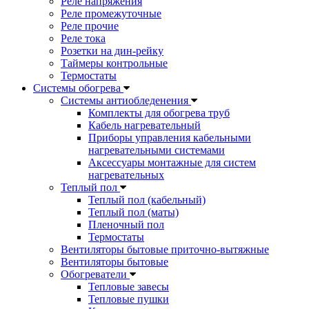
Реле напряжения
Реле промежуточные
Реле прочие
Реле тока
Розетки на дин-рейку
Таймеры контрольные
Термостаты
Системы обогрева
Системы антиобледенения
Комплекты для обогрева труб
Кабель нагревательный
Приборы управления кабельными
нагревательными системами
Аксессуары монтажные для систем
нагревательных
Теплый пол
Теплый пол (кабельный)
Теплый пол (маты)
Пленочный пол
Термостаты
Вентиляторы бытовые приточно-вытяжные
Вентиляторы бытовые
Обогреватели
Тепловые завесы
Тепловые пушки