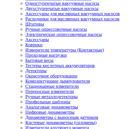
Одноступенчатые вакуумные насосы
Двухступенчатые вакуумные насосы
Аксессуары для маслянных вакуумных насосов
Расходники для маслянных вакуумных насосов
Штативы
Ручные опрессовочные насосы
Электрические опрессовочные насосы
Аксессуары
Коврики
Измерители температуры (Контактные)
Проходные нагрузки
Бытовые весы
Тестеры кислотных аккумуляторов
Детекторы
Окрасочное оборудование
Комплектующие дымоуловителя
Стационарные измерители
Переносные измерители
Ручные металлодетекторы
Профильные шаблоны
Аналоговые динамометры
Цифровые динамометры
Динамометры с выносным датчиком
Кистевые динамометры (силомеры)
Измерители крутящего момента