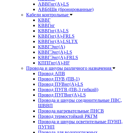
АВВГнг(А)-LS
АВБбШв (бронированные)
Кабели контрольные
КВВГ
КВВГнг
КВВГнг(А)-LS
КВВГнг(А)-FRLS
КВВГнг(А)-LSLTX
КВВГЭнг(А)
КВВГЭнг(А)-LS
КВВГЭнг(А)-FRLS
КППГнг(А)-HF
Провода и шнуры различного назначения
Провод АПВ
Провод ПУВ (ПВ-1)
Провод ПУВнг(А)-LS
Провод ПУГВ (ПВ-3 гибкий)
Провод ПУГВнг(А)-LS
Провода и шнуры соединительные ПВС,
ШВВП
Провода нагревательные ПНСВ
Провод термостойкий РКГМ
Провода и шнуры осветительные ПУНП,
ПУГНП
Провода для водопогружных