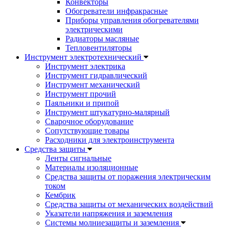
Конвекторы
Обогреватели инфракрасные
Приборы управления обогревателями
электрическими
Радиаторы масляные
Тепловентиляторы
Инструмент электротехнический
Инструмент электрика
Инструмент гидравлический
Инструмент механический
Инструмент прочий
Паяльники и припой
Инструмент штукатурно-малярный
Сварочное оборудование
Сопутствующие товары
Расходники для электроинструмента
Cредства защиты
Ленты сигнальные
Материалы изоляционные
Средства защиты от поражения электрическим
током
Кембрик
Средства защиты от механических воздействий
Указатели напряжения и заземления
Системы молниезащиты и заземления