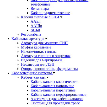
телефонные
Витая пара
Кабели радиочастотные
Кабели силовые с БПИ
ААБл
ААШв
АСБл
Ретрокабель
Кабельная арматура
Арматура для монтажа СИП
Муфты кабельные
Наконечники, гильзы
Арматура сцепная и защитная
Изделия для маркировки
Изоляторы для ЛЭП
Опоры, кронштейны, фундаменты
Кабеленесущие системы
Кабель-каналы
Кабель-каналы классические
Кабель-каналы напольные
Кабель-каналы парапетные
Кабель-каналы перфорированные
Аксессуары для кабель-каналов
Системы для прокладки трасс