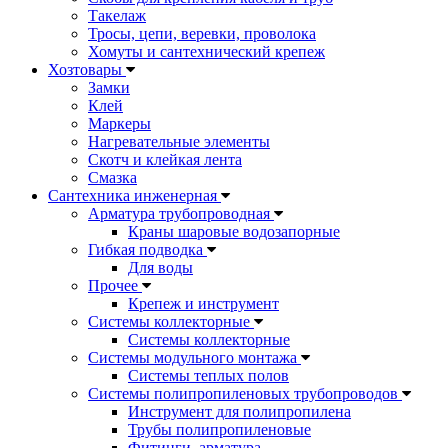
Такелаж
Тросы, цепи, веревки, проволока
Хомуты и сантехнический крепеж
Хозтовары
Замки
Клей
Маркеры
Нагревательные элементы
Скотч и клейкая лента
Смазка
Сантехника инженерная
Арматура трубопроводная
Краны шаровые водозапорные
Гибкая подводка
Для воды
Прочее
Крепеж и инструмент
Системы коллекторные
Системы коллекторные
Системы модульного монтажа
Системы теплых полов
Системы полипропиленовых трубопроводов
Инструмент для полипропилена
Трубы полипропиленовые
Фитинги, арматура