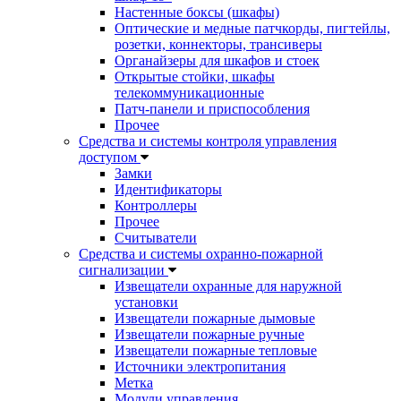
Настенные боксы (шкафы)
Оптические и медные патчкорды, пигтейлы,
розетки, коннекторы, трансиверы
Органайзеры для шкафов и стоек
Открытые стойки, шкафы
телекоммуникационные
Патч-панели и приспособления
Прочее
Средства и системы контроля управления
доступом
Замки
Идентификаторы
Контроллеры
Прочее
Считыватели
Средства и системы охранно-пожарной
сигнализации
Извещатели охранные для наружной
установки
Извещатели пожарные дымовые
Извещатели пожарные ручные
Извещатели пожарные тепловые
Источники электропитания
Метка
Модули управления