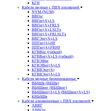
КГН
Кабели медные с ПВХ изоляцией
NYM (NUM)
ВВГнг
ВВГнг(А)-LS
ВВГнг(А)-FRLS
ВВГнг(A)-LSLTx
ВВГнг(A)-FRLSLTx
ВВГЭнг(А)-LS
ППГнг(А)-HF
ППГнг(А)-FRHF
КГВВнг (гибкий)
КГВВнг(А)-LS (гибкий)
КГВЭВнг
КГВЭВнг(А)-LS
КГВВЭнг(А)
КГВВЭнг(А)-LS
Кабели медные бронированные
ВБбШв (ВБШв)
ВБбШвнг (ВБШвнг)
ВБбШвнг(А)-LS (ВБШвнг(А)-LS)
КВБбШв
Кабели алюминиевые с ПВХ изоляцией
АВВГ
АВВГнг