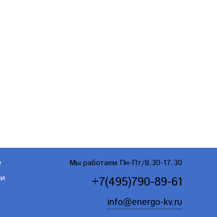
е
Мы работаем Пн-Пт/8.30-17.30
ти
+7(495)790-89-61
info@energo-kv.ru