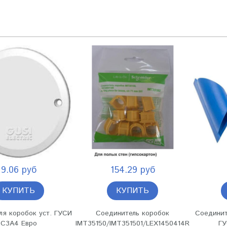
9.06 руб
154.29 руб
КУПИТЬ
КУПИТЬ
я коробок уст. ГУСИ
Соединитель коробок
Соединит
С3А4 Евро
IMT35150/IMT351501/LEX1450414R
ГУ