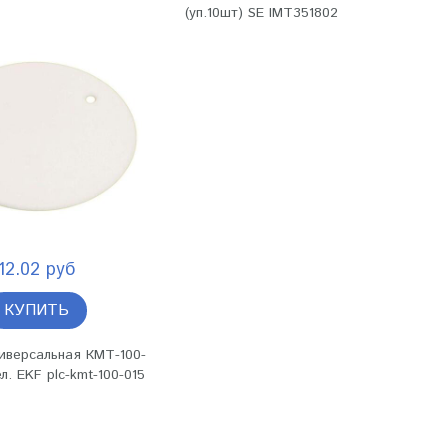
(уп.10шт) SE IMT351802
12.02 руб
КУПИТЬ
иверсальная КМТ-100-
л. EKF plc-kmt-100-015