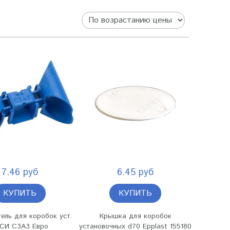
7.46 руб
6.45 руб
КУПИТЬ
КУПИТЬ
ель для коробок уст.
Крышка для коробок
СИ С3А3 Евро
установочных d70 Epplast 155180