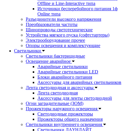
Offline и Line-Interactive типа
Источники бесперебойного питания 1ф
Online типа
Разъединители высокого напряжения
Преобразователи частоты
Шинопроводы светотехнические
Устройства мягкого пуска (софтстартеры)
Электрооборудование прочее
Опоры освещения и комплектующие
Светильники
Светильники бактерицидные
Освещение аварийное
Аварийные светильники
Аварийные светильники LED
Блоки аварийного питания
Аксессуары для аварийных светильников
Лента светодиодная и аксессуары
Лента светодиодная
Аксессуары для ленты светодиодной
Огни заградительные (ЗОМ)
Прожекторы наружного освещения
Светодиодные прожекторы
Прожекторы общего назначения
Светильники внутреннего освещения
Светильники ДАУНЛАЙТ