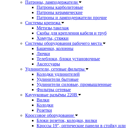
Патроны, ламподержатели
Патроны карболитовые
Патроны керамические
Патроны и ламподержатели прочие
Системы крепежа
Метизы,такелаж
Скобы для крепления кабеля и труб
Хомуты, стяжки
Системы оборудования рабочего места
Башенки, колонны
Лючки
Телеблоки, блоки установочные
Аксессуары
Удлинители, сетевые фильтры
Колодки удлинителей
Удлинители бытовые
Удлинители силовые, промышленные
Фильтры сетевые
Каучуковые разъёмы 220В
Вилки
Колодки
Розетки
Кроссовое оборудование
Блоки розеток, колодки, вилки
Кроссы 19", оптические панели в стойку или