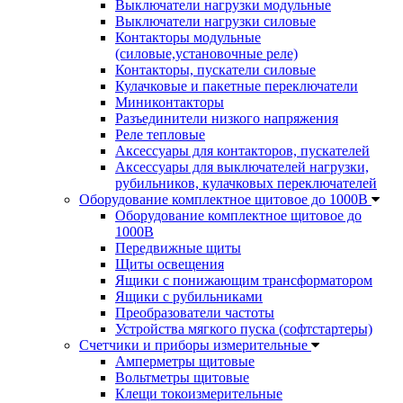
Выключатели нагрузки модульные
Выключатели нагрузки силовые
Контакторы модульные
(силовые,установочные реле)
Контакторы, пускатели силовые
Кулачковые и пакетные переключатели
Миниконтакторы
Разъединители низкого напряжения
Реле тепловые
Аксессуары для контакторов, пускателей
Аксессуары для выключателей нагрузки,
рубильников, кулачковых переключателей
Оборудование комплектное щитовое до 1000В
Оборудование комплектное щитовое до
1000В
Передвижные щиты
Щиты освещения
Ящики с понижающим трансформатором
Ящики с рубильниками
Преобразователи частоты
Устройства мягкого пуска (софтстартеры)
Счетчики и приборы измерительные
Амперметры щитовые
Вольтметры щитовые
Клещи токоизмерительные