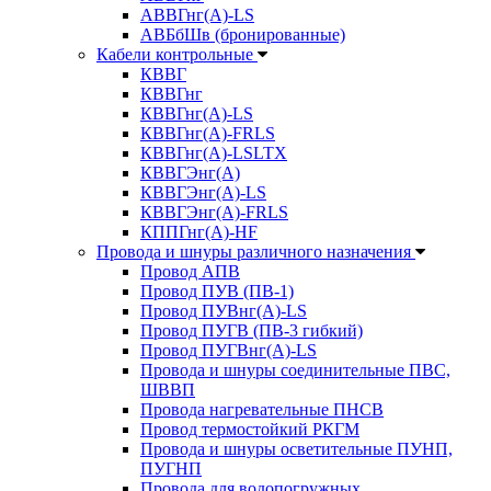
АВВГнг(А)-LS
АВБбШв (бронированные)
Кабели контрольные
КВВГ
КВВГнг
КВВГнг(А)-LS
КВВГнг(А)-FRLS
КВВГнг(А)-LSLTX
КВВГЭнг(А)
КВВГЭнг(А)-LS
КВВГЭнг(А)-FRLS
КППГнг(А)-HF
Провода и шнуры различного назначения
Провод АПВ
Провод ПУВ (ПВ-1)
Провод ПУВнг(А)-LS
Провод ПУГВ (ПВ-3 гибкий)
Провод ПУГВнг(А)-LS
Провода и шнуры соединительные ПВС,
ШВВП
Провода нагревательные ПНСВ
Провод термостойкий РКГМ
Провода и шнуры осветительные ПУНП,
ПУГНП
Провода для водопогружных