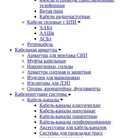
телефонные
Витая пара
Кабели радиочастотные
Кабели силовые с БПИ
ААБл
ААШв
АСБл
Ретрокабель
Кабельная арматура
Арматура для монтажа СИП
Муфты кабельные
Наконечники, гильзы
Арматура сцепная и защитная
Изделия для маркировки
Изоляторы для ЛЭП
Опоры, кронштейны, фундаменты
Кабеленесущие системы
Кабель-каналы
Кабель-каналы классические
Кабель-каналы напольные
Кабель-каналы парапетные
Кабель-каналы перфорированные
Аксессуары для кабель-каналов
Системы для прокладки трасс