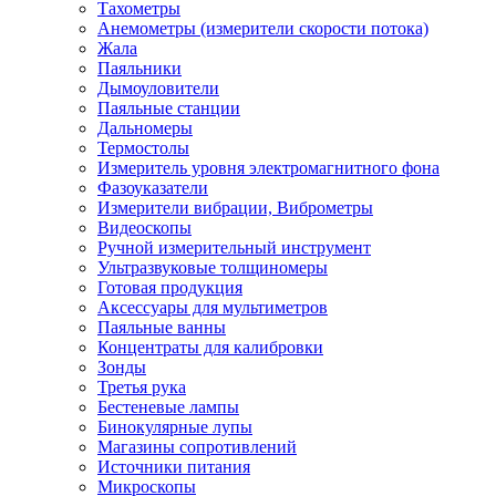
Тахометры
Анемометры (измерители скорости потока)
Жала
Паяльники
Дымоуловители
Паяльные станции
Дальномеры
Термостолы
Измеритель уровня электромагнитного фона
Фазоуказатели
Измерители вибрации, Виброметры
Видеоскопы
Ручной измерительный инструмент
Ультразвуковые толщиномеры
Готовая продукция
Аксессуары для мультиметров
Паяльные ванны
Концентраты для калибровки
Зонды
Третья рука
Бестеневые лампы
Бинокулярные лупы
Магазины сопротивлений
Источники питания
Микроскопы