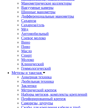
Манометрические коллекторы
Вакуумные камеры
Шинные манометры
Дифференциальные манометры
Сахароза
Сахароза/соль
Мёд
Автомобильный
Соевое молоко
Вино
Пиво
Масло
Спирт
Молоко
Клинический
Геммологический
Метизы и такелаж
Анкерная техника
Дюбельная техника
Заклепки
Метрический крепеж
Наборы метизов, комплекты креплений
Перфорированный крепеж
Саморезы, шурупы
Скобы для крепления кабеля и труб