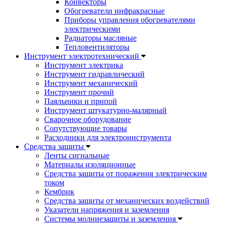
Конвекторы
Обогреватели инфракрасные
Приборы управления обогревателями
электрическими
Радиаторы масляные
Тепловентиляторы
Инструмент электротехнический
Инструмент электрика
Инструмент гидравлический
Инструмент механический
Инструмент прочий
Паяльники и припой
Инструмент штукатурно-малярный
Сварочное оборудование
Сопутствующие товары
Расходники для электроинструмента
Cредства защиты
Ленты сигнальные
Материалы изоляционные
Средства защиты от поражения электрическим
током
Кембрик
Средства защиты от механических воздействий
Указатели напряжения и заземления
Системы молниезащиты и заземления