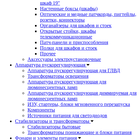
шкаф 19"
Настенные боксы (шкафы)
Оптические и медные патчкорды, пигтейлы,
розетки, коннекторы
Органайзеры для шкафов и стоек
Открытые стойки, шкафы
телекоммуникационные
Патч-панели и приспособления
Полки для шкафов и стоек
Прочее
Аксессуары электроустановочные
Аппаратура пускорегулирующая
Аппаратура пускорегулирующая для ГЛВД
Трансформаторы освещения
Аппаратура пускорегулирующая для
люминесцентных ламп
Аппаратура пускорегулирующая диммируемая для
люминесцентных ламп
ИЗУ, стартеры, блоки мгновенного перезапуска
Компоненты
Источники питания для светодиодов
Стабилизаторы и трансформаторы
Стабилизаторы бытовые
Трансформаторы понижающие и блоки питания
Фонари и элементы питания