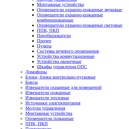
Монтажные устройства
Оповещатели охранно-пожарные звуковые
Оповещатели охранно-пожарные
комбинированные
Оповещатели охранно-пожарные световые
ППК, ПКП
Преобразователи
Прочее
Пульты
Системы речевого оповещения
Устройства коммутационные
Устройства оконечные
Шкафы управления ОПС
Домофоны
Блоки, блоки контрольно-пусковые
Боксы
Извещатели охранные для помещений
Извещатели пожарные
Извещатели тепловые
Источники электропитания
Модули управления
Монтажные устройства
Оповещатели пожарные
ППК, ПКП
Повторители