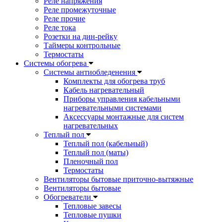
Реле напряжения
Реле промежуточные
Реле прочие
Реле тока
Розетки на дин-рейку
Таймеры контрольные
Термостаты
Системы обогрева
Системы антиобледенения
Комплекты для обогрева труб
Кабель нагревательный
Приборы управления кабельными
нагревательными системами
Аксессуары монтажные для систем
нагревательных
Теплый пол
Теплый пол (кабельный)
Теплый пол (маты)
Пленочный пол
Термостаты
Вентиляторы бытовые приточно-вытяжные
Вентиляторы бытовые
Обогреватели
Тепловые завесы
Тепловые пушки