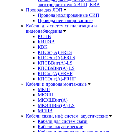
электродвигателей ВПП, КВВ
Провода для ЛЭП
Провода изолированные СИП
Провода неизолированные
Кабели для систем сигнализации и
видеонаблюдения
КСПВ
КИПЭВ
КВК
КПСнг(А)-FRLS
КПСЭнг(А)-FRLS
КПСВВнг(А)-LS
КПСВэВнг(А)-LS
КПСнг(А)-FRHF
КПСЭнг(А)-FRHF
Кабели и провода монтажные
МКШ
МКЭШ
МКЭШВнг(А)
МКЭШВнг(А)-LS
МГШВ
Кабели связи, инф.систем, акустические
Кабели для систем связи
Кабели аккустические
Кабели и провода трансляционные,