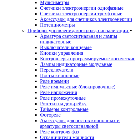
Мультиметры
Счетчики электроэнергии однофазные
Счетчики электроэнергии трехфазные
Аксессуары для счетчиков электроэнергии
Потенциометры
Приборы управления, контроля, сигнализации
Арматура светосигнальная и лампы
индикаторные
Выключатели концевые
Кнопки управления
Контроллеры программируемые логические
Лампы индикаторные модульные
Переключатели
Посты кнопочные
Реле времени
Реле импульсные (блокировочные)
Реле напряжения
Реле промежуточные
Розетки на дин-рейку
Таймеры контрольные
Фотореле
Аксессуары для постов кнопочных и
арматуры светосигнальной
Реле контроля фаз
Ограничители мощности