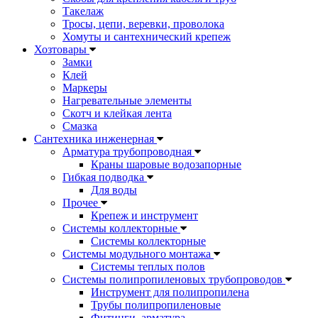
Такелаж
Тросы, цепи, веревки, проволока
Хомуты и сантехнический крепеж
Хозтовары
Замки
Клей
Маркеры
Нагревательные элементы
Скотч и клейкая лента
Смазка
Сантехника инженерная
Арматура трубопроводная
Краны шаровые водозапорные
Гибкая подводка
Для воды
Прочее
Крепеж и инструмент
Системы коллекторные
Системы коллекторные
Системы модульного монтажа
Системы теплых полов
Системы полипропиленовых трубопроводов
Инструмент для полипропилена
Трубы полипропиленовые
Фитинги, арматура