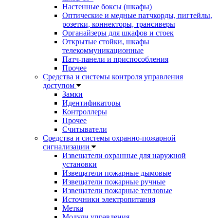
Настенные боксы (шкафы)
Оптические и медные патчкорды, пигтейлы,
розетки, коннекторы, трансиверы
Органайзеры для шкафов и стоек
Открытые стойки, шкафы
телекоммуникационные
Патч-панели и приспособления
Прочее
Средства и системы контроля управления
доступом
Замки
Идентификаторы
Контроллеры
Прочее
Считыватели
Средства и системы охранно-пожарной
сигнализации
Извещатели охранные для наружной
установки
Извещатели пожарные дымовые
Извещатели пожарные ручные
Извещатели пожарные тепловые
Источники электропитания
Метка
Модули управления