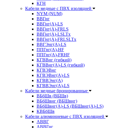
КГН
Кабели медные с ПВХ изоляцией
NYM (NUM)
ВВГнг
ВВГнг(А)-LS
ВВГнг(А)-FRLS
ВВГнг(A)-LSLTx
ВВГнг(A)-FRLSLTx
ВВГЭнг(А)-LS
ППГнг(А)-HF
ППГнг(А)-FRHF
КГВВнг (гибкий)
КГВВнг(А)-LS (гибкий)
КГВЭВнг
КГВЭВнг(А)-LS
КГВВЭнг(А)
КГВВЭнг(А)-LS
Кабели медные бронированные
ВБбШв (ВБШв)
ВБбШвнг (ВБШвнг)
ВБбШвнг(А)-LS (ВБШвнг(А)-LS)
КВБбШв
Кабели алюминиевые с ПВХ изоляцией
АВВГ
АВВГнг