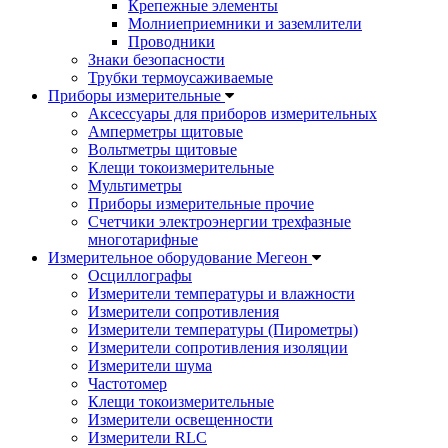
Крепежные элементы
Молниеприемники и заземлители
Проводники
Знаки безопасности
Трубки термоусаживаемые
Приборы измерительные
Аксессуары для приборов измерительных
Амперметры щитовые
Вольтметры щитовые
Клещи токоизмерительные
Мультиметры
Приборы измерительные прочие
Счетчики электроэнергии трехфазные
многотарифные
Измерительное оборудование Мегеон
Осциллографы
Измерители температуры и влажности
Измерители сопротивления
Измерители температуры (Пирометры)
Измерители сопротивления изоляции
Измерители шума
Частотомер
Клещи токоизмерительные
Измерители освещенности
Измерители RLC