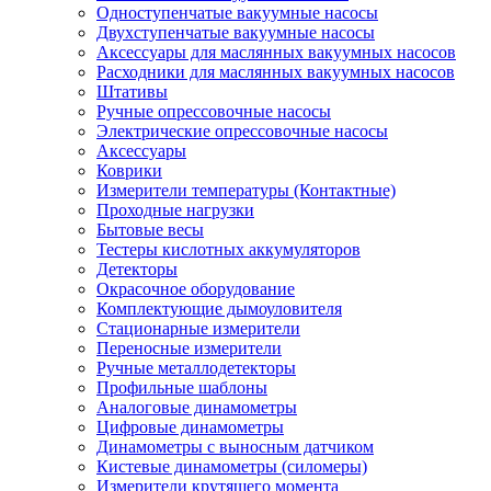
Одноступенчатые вакуумные насосы
Двухступенчатые вакуумные насосы
Аксессуары для маслянных вакуумных насосов
Расходники для маслянных вакуумных насосов
Штативы
Ручные опрессовочные насосы
Электрические опрессовочные насосы
Аксессуары
Коврики
Измерители температуры (Контактные)
Проходные нагрузки
Бытовые весы
Тестеры кислотных аккумуляторов
Детекторы
Окрасочное оборудование
Комплектующие дымоуловителя
Стационарные измерители
Переносные измерители
Ручные металлодетекторы
Профильные шаблоны
Аналоговые динамометры
Цифровые динамометры
Динамометры с выносным датчиком
Кистевые динамометры (силомеры)
Измерители крутящего момента