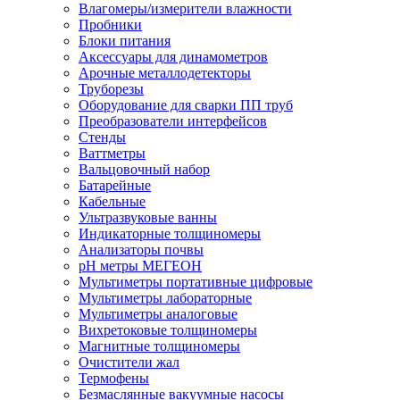
Влагомеры/измерители влажности
Пробники
Блоки питания
Аксессуары для динамометров
Арочные металлодетекторы
Труборезы
Оборудование для сварки ПП труб
Преобразователи интерфейсов
Стенды
Ваттметры
Вальцовочный набор
Батарейные
Кабельные
Ультразвуковые ванны
Индикаторные толщиномеры
Анализаторы почвы
рН метры МЕГЕОН
Мультиметры портативные цифровые
Мультиметры лабораторные
Мультиметры аналоговые
Вихретоковые толщиномеры
Магнитные толщиномеры
Очистители жал
Термофены
Безмаслянные вакуумные насосы