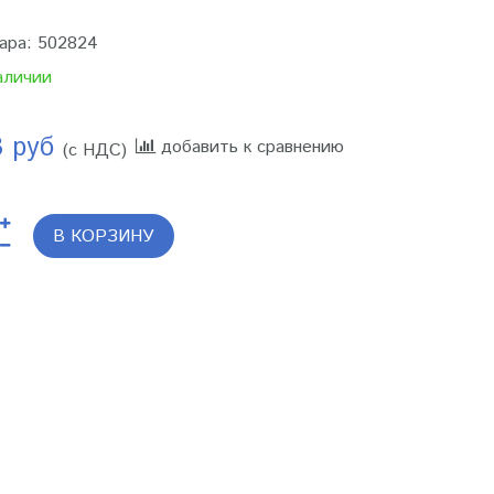
ара:
502824
аличии
8 руб
добавить к сравнению
(с НДС)
В КОРЗИНУ