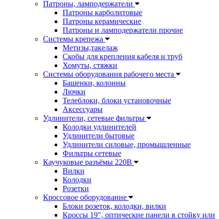
Патроны, ламподержатели
Патроны карболитовые
Патроны керамические
Патроны и ламподержатели прочие
Системы крепежа
Метизы,такелаж
Скобы для крепления кабеля и труб
Хомуты, стяжки
Системы оборудования рабочего места
Башенки, колонны
Лючки
Телеблоки, блоки установочные
Аксессуары
Удлинители, сетевые фильтры
Колодки удлинителей
Удлинители бытовые
Удлинители силовые, промышленные
Фильтры сетевые
Каучуковые разъёмы 220В
Вилки
Колодки
Розетки
Кроссовое оборудование
Блоки розеток, колодки, вилки
Кроссы 19", оптические панели в стойку или