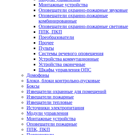
Монтажные устройства
Оповещатели охранно-пожарные звуковые
Оповещатели охранно-пожарные
комбинированные
Оповещатели охранно-пожарные световые
ППК, ПКП
Преобразователи
Прочее
Пульты
Системы речевого оповещения
Устройства коммутационные
Устройства оконечные
Шкафы управления ОПС
Домофоны
Блоки, блоки контрольно-пусковые
Боксы
Извещатели охранные для помещений
Извещатели пожарные
Извещатели тепловые
Источники электропитания
Модули управления
Монтажные устройства
Оповещатели пожарные
ППК, ПКП
Повторители