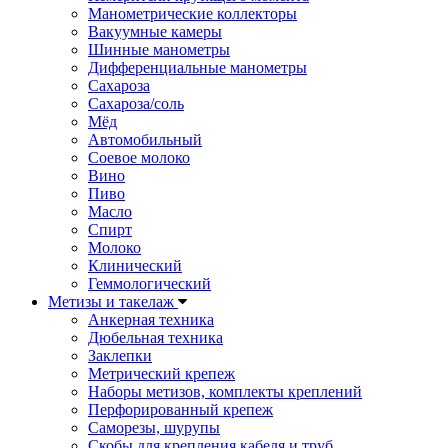
Манометрические коллекторы
Вакуумные камеры
Шинные манометры
Дифференциальные манометры
Сахароза
Сахароза/соль
Мёд
Автомобильный
Соевое молоко
Вино
Пиво
Масло
Спирт
Молоко
Клинический
Геммологический
Метизы и такелаж
Анкерная техника
Дюбельная техника
Заклепки
Метрический крепеж
Наборы метизов, комплекты креплений
Перфорированный крепеж
Саморезы, шурупы
Скобы для крепления кабеля и труб