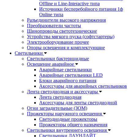
Offline и Line-Interactive типа
Источники бесперебойного питания 1ф
Online типа
Разъединители высокого напряжения
Преобразователи частоты
Шинопроводы светотехнические
Устройства мягкого пуска (софтстартеры)
Электрооборудование прочее
Опоры освещения и комплектующие
Светильники
Светильники бактерицидные
Освещение аварийное
Аварийные светильники
Аварийные светильники LED
Блоки аварийного питания
Аксессуары для аварийных светильников
Лента светодиодная и аксессуары
Лента светодиодная
Аксессуары для ленты светодиодной
Огни заградительные (ЗОМ)
Прожекторы наружного освещения
Светодиодные прожекторы
Прожекторы общего назначения
Светильники внутреннего освещения
Светильники ДАУНЛАЙТ