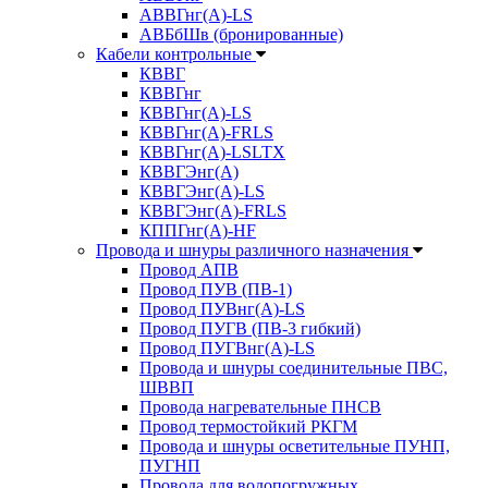
АВВГнг(А)-LS
АВБбШв (бронированные)
Кабели контрольные
КВВГ
КВВГнг
КВВГнг(А)-LS
КВВГнг(А)-FRLS
КВВГнг(А)-LSLTX
КВВГЭнг(А)
КВВГЭнг(А)-LS
КВВГЭнг(А)-FRLS
КППГнг(А)-HF
Провода и шнуры различного назначения
Провод АПВ
Провод ПУВ (ПВ-1)
Провод ПУВнг(А)-LS
Провод ПУГВ (ПВ-3 гибкий)
Провод ПУГВнг(А)-LS
Провода и шнуры соединительные ПВС,
ШВВП
Провода нагревательные ПНСВ
Провод термостойкий РКГМ
Провода и шнуры осветительные ПУНП,
ПУГНП
Провода для водопогружных