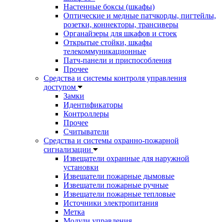
Настенные боксы (шкафы)
Оптические и медные патчкорды, пигтейлы,
розетки, коннекторы, трансиверы
Органайзеры для шкафов и стоек
Открытые стойки, шкафы
телекоммуникационные
Патч-панели и приспособления
Прочее
Средства и системы контроля управления
доступом
Замки
Идентификаторы
Контроллеры
Прочее
Считыватели
Средства и системы охранно-пожарной
сигнализации
Извещатели охранные для наружной
установки
Извещатели пожарные дымовые
Извещатели пожарные ручные
Извещатели пожарные тепловые
Источники электропитания
Метка
Модули управления