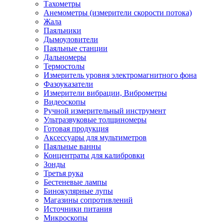
Тахометры
Анемометры (измерители скорости потока)
Жала
Паяльники
Дымоуловители
Паяльные станции
Дальномеры
Термостолы
Измеритель уровня электромагнитного фона
Фазоуказатели
Измерители вибрации, Виброметры
Видеоскопы
Ручной измерительный инструмент
Ультразвуковые толщиномеры
Готовая продукция
Аксессуары для мультиметров
Паяльные ванны
Концентраты для калибровки
Зонды
Третья рука
Бестеневые лампы
Бинокулярные лупы
Магазины сопротивлений
Источники питания
Микроскопы