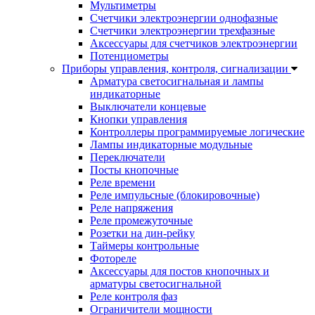
Мультиметры
Счетчики электроэнергии однофазные
Счетчики электроэнергии трехфазные
Аксессуары для счетчиков электроэнергии
Потенциометры
Приборы управления, контроля, сигнализации
Арматура светосигнальная и лампы
индикаторные
Выключатели концевые
Кнопки управления
Контроллеры программируемые логические
Лампы индикаторные модульные
Переключатели
Посты кнопочные
Реле времени
Реле импульсные (блокировочные)
Реле напряжения
Реле промежуточные
Розетки на дин-рейку
Таймеры контрольные
Фотореле
Аксессуары для постов кнопочных и
арматуры светосигнальной
Реле контроля фаз
Ограничители мощности