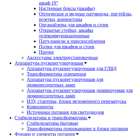
шкаф 19"
Настенные боксы (шкафы)
Оптические и медные патчкорды, пигтейлы,
розетки, коннекторы
Органайзеры для шкафов и стоек
Открытые стойки, шкафы
телекоммуникационные
Патч-панели и приспособления
Полки для шкафов и стоек
Прочее
Аксессуары электроустановочные
Аппаратура пускорегулирующая
Аппаратура пускорегулирующая для ГЛВД
Трансформаторы освещения
Аппаратура пускорегулирующая для
люминесцентных ламп
Аппаратура пускорегулирующая диммируемая для
люминесцентных ламп
ИЗУ, стартеры, блоки мгновенного перезапуска
Компоненты
Источники питания для светодиодов
Стабилизаторы и трансформаторы
Стабилизаторы бытовые
Трансформаторы понижающие и блоки питания
Фонари и элементы питания