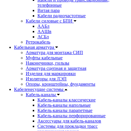
телефонные
Витая пара
Кабели радиочастотные
Кабели силовые с БПИ
ААБл
ААШв
АСБл
Ретрокабель
Кабельная арматура
Арматура для монтажа СИП
Муфты кабельные
Наконечники, гильзы
Арматура сцепная и защитная
Изделия для маркировки
Изоляторы для ЛЭП
Опоры, кронштейны, фундаменты
Кабеленесущие системы
Кабель-каналы
Кабель-каналы классические
Кабель-каналы напольные
Кабель-каналы парапетные
Кабель-каналы перфорированные
Аксессуары для кабель-каналов
Системы для прокладки трасс