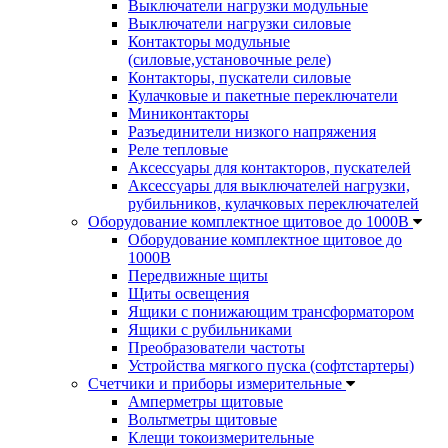
Выключатели нагрузки модульные
Выключатели нагрузки силовые
Контакторы модульные
(силовые,установочные реле)
Контакторы, пускатели силовые
Кулачковые и пакетные переключатели
Миниконтакторы
Разъединители низкого напряжения
Реле тепловые
Аксессуары для контакторов, пускателей
Аксессуары для выключателей нагрузки,
рубильников, кулачковых переключателей
Оборудование комплектное щитовое до 1000В
Оборудование комплектное щитовое до
1000В
Передвижные щиты
Щиты освещения
Ящики с понижающим трансформатором
Ящики с рубильниками
Преобразователи частоты
Устройства мягкого пуска (софтстартеры)
Счетчики и приборы измерительные
Амперметры щитовые
Вольтметры щитовые
Клещи токоизмерительные