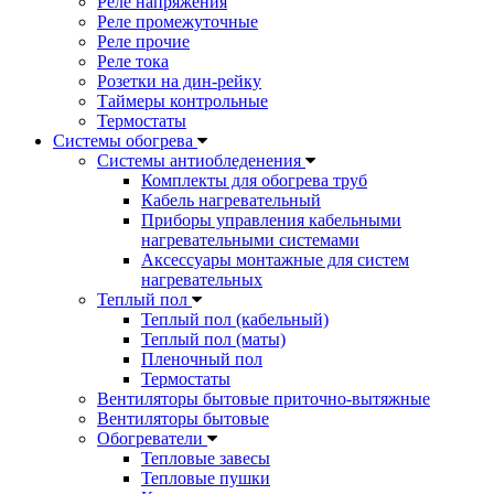
Реле напряжения
Реле промежуточные
Реле прочие
Реле тока
Розетки на дин-рейку
Таймеры контрольные
Термостаты
Системы обогрева
Системы антиобледенения
Комплекты для обогрева труб
Кабель нагревательный
Приборы управления кабельными
нагревательными системами
Аксессуары монтажные для систем
нагревательных
Теплый пол
Теплый пол (кабельный)
Теплый пол (маты)
Пленочный пол
Термостаты
Вентиляторы бытовые приточно-вытяжные
Вентиляторы бытовые
Обогреватели
Тепловые завесы
Тепловые пушки