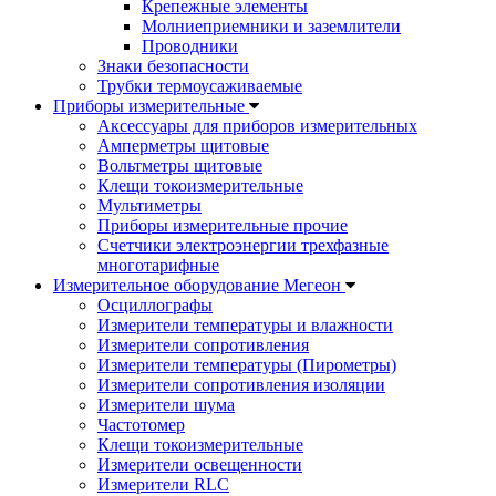
Крепежные элементы
Молниеприемники и заземлители
Проводники
Знаки безопасности
Трубки термоусаживаемые
Приборы измерительные
Аксессуары для приборов измерительных
Амперметры щитовые
Вольтметры щитовые
Клещи токоизмерительные
Мультиметры
Приборы измерительные прочие
Счетчики электроэнергии трехфазные
многотарифные
Измерительное оборудование Мегеон
Осциллографы
Измерители температуры и влажности
Измерители сопротивления
Измерители температуры (Пирометры)
Измерители сопротивления изоляции
Измерители шума
Частотомер
Клещи токоизмерительные
Измерители освещенности
Измерители RLC