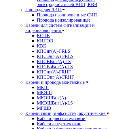
электродвигателей ВПП, КВВ
Провода для ЛЭП
Провода изолированные СИП
Провода неизолированные
Кабели для систем сигнализации и
видеонаблюдения
КСПВ
КИПЭВ
КВК
КПСнг(А)-FRLS
КПСЭнг(А)-FRLS
КПСВВнг(А)-LS
КПСВэВнг(А)-LS
КПСнг(А)-FRHF
КПСЭнг(А)-FRHF
Кабели и провода монтажные
МКШ
МКЭШ
МКЭШВнг(А)
МКЭШВнг(А)-LS
МГШВ
Кабели связи, инф.систем, акустические
Кабели для систем связи
Кабели аккустические
Кабели и провода трансляционные,