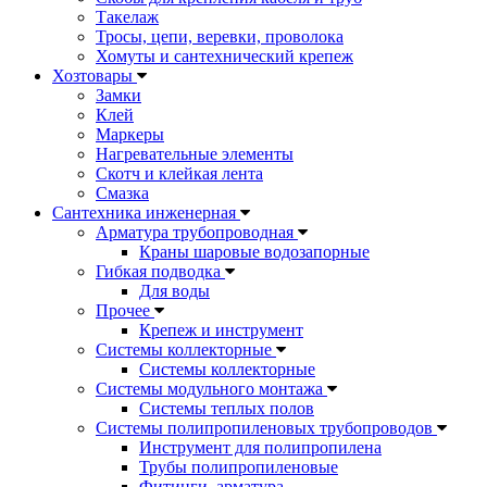
Такелаж
Тросы, цепи, веревки, проволока
Хомуты и сантехнический крепеж
Хозтовары
Замки
Клей
Маркеры
Нагревательные элементы
Скотч и клейкая лента
Смазка
Сантехника инженерная
Арматура трубопроводная
Краны шаровые водозапорные
Гибкая подводка
Для воды
Прочее
Крепеж и инструмент
Системы коллекторные
Системы коллекторные
Системы модульного монтажа
Системы теплых полов
Системы полипропиленовых трубопроводов
Инструмент для полипропилена
Трубы полипропиленовые
Фитинги, арматура