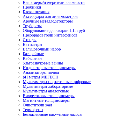
Влагомеры/измерители влажности
Пробники
Блоки питания
Аксессуары для динамометров
Арочные металлодетекторы
Труборезы
Оборудование для сварки ПП труб
Преобразователи интерфейсов
Стенды
Ваттметры
Вальцовочный набор
Батарейные
Кабельные
Ультразвуковые ванны
Индикаторные толщиномеры
Анализаторы почвы
рН метры МЕГЕОН
Мультиметры портативные цифровые
Мультиметры лабораторные
Мультиметры аналоговые
Вихретоковые толщиномеры
Магнитные толщиномеры
Очистители жал
Термофены
Безмаслянные вакуумные насосы