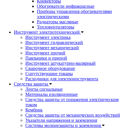
Конвекторы
Обогреватели инфракрасные
Приборы управления обогревателями
электрическими
Радиаторы масляные
Тепловентиляторы
Инструмент электротехнический
Инструмент электрика
Инструмент гидравлический
Инструмент механический
Инструмент прочий
Паяльники и припой
Инструмент штукатурно-малярный
Сварочное оборудование
Сопутствующие товары
Расходники для электроинструмента
Cредства защиты
Ленты сигнальные
Материалы изоляционные
Средства защиты от поражения электрическим
током
Кембрик
Средства защиты от механических воздействий
Указатели напряжения и заземления
Системы молниезащиты и заземления