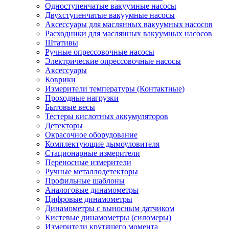
Одноступенчатые вакуумные насосы
Двухступенчатые вакуумные насосы
Аксессуары для маслянных вакуумных насосов
Расходники для маслянных вакуумных насосов
Штативы
Ручные опрессовочные насосы
Электрические опрессовочные насосы
Аксессуары
Коврики
Измерители температуры (Контактные)
Проходные нагрузки
Бытовые весы
Тестеры кислотных аккумуляторов
Детекторы
Окрасочное оборудование
Комплектующие дымоуловителя
Стационарные измерители
Переносные измерители
Ручные металлодетекторы
Профильные шаблоны
Аналоговые динамометры
Цифровые динамометры
Динамометры с выносным датчиком
Кистевые динамометры (силомеры)
Измерители крутящего момента