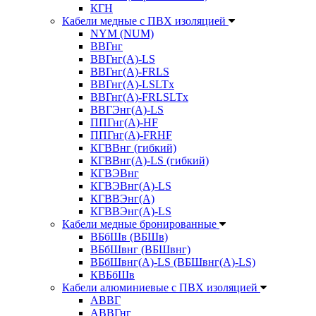
КГН
Кабели медные с ПВХ изоляцией
NYM (NUM)
ВВГнг
ВВГнг(А)-LS
ВВГнг(А)-FRLS
ВВГнг(A)-LSLTx
ВВГнг(A)-FRLSLTx
ВВГЭнг(А)-LS
ППГнг(А)-HF
ППГнг(А)-FRHF
КГВВнг (гибкий)
КГВВнг(А)-LS (гибкий)
КГВЭВнг
КГВЭВнг(А)-LS
КГВВЭнг(А)
КГВВЭнг(А)-LS
Кабели медные бронированные
ВБбШв (ВБШв)
ВБбШвнг (ВБШвнг)
ВБбШвнг(А)-LS (ВБШвнг(А)-LS)
КВБбШв
Кабели алюминиевые с ПВХ изоляцией
АВВГ
АВВГнг