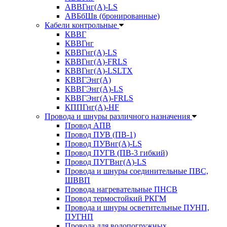
АВВГнг(А)-LS
АВБбШв (бронированные)
Кабели контрольные
КВВГ
КВВГнг
КВВГнг(А)-LS
КВВГнг(А)-FRLS
КВВГнг(А)-LSLTX
КВВГЭнг(А)
КВВГЭнг(А)-LS
КВВГЭнг(А)-FRLS
КППГнг(А)-HF
Провода и шнуры различного назначения
Провод АПВ
Провод ПУВ (ПВ-1)
Провод ПУВнг(А)-LS
Провод ПУГВ (ПВ-3 гибкий)
Провод ПУГВнг(А)-LS
Провода и шнуры соединительные ПВС,
ШВВП
Провода нагревательные ПНСВ
Провод термостойкий РКГМ
Провода и шнуры осветительные ПУНП,
ПУГНП
Провода для водопогружных