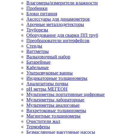
Влагомеры/измерители влажности
Пробники
Блоки питания
Аксессуары для динамометров
Арочные металлодетекторы
Труборезы
Оборудование для сварки ПП труб
Преобразователи интерфейсов
Стенды
Ваттметры
Вальцовочный набор
Батарейные
Кабельные
Ультразвуковые ванны
Индикаторные толщиномеры
Анализаторы почвы
рН метры МЕГЕОН
Мультиметры портативные цифровые
Мультиметры лабораторные
Мультиметры аналоговые
Вихретоковые толщиномеры
Магнитные толщиномеры
Очистители жал
Термофены
Безмаслянные вакуумные насосы