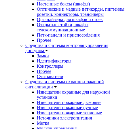
Настенные боксы (шкафы)
Оптические и медные патчкорды, пигтейлы,
розетки, коннекторы, трансиверы
Органайзеры для шкафов и стоек
Открытые стойки, шкафы
телекоммуникационные
Патч-панели и приспособления
Прочее
Средства и системы контроля управления
доступом
Замки
Идентификаторы
Контроллеры
Прочее
Считыватели
Средства и системы охранно-пожарной
сигнализации
Извещатели охранные для наружной
установки
Извещатели пожарные дымовые
Извещатели пожарные ручные
Извещатели пожарные тепловые
Источники электропитания
Метка
Модули управления