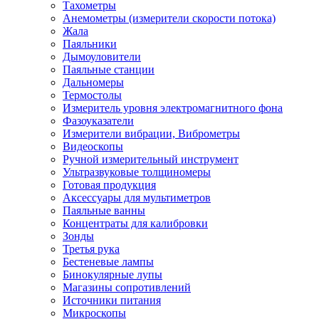
Тахометры
Анемометры (измерители скорости потока)
Жала
Паяльники
Дымоуловители
Паяльные станции
Дальномеры
Термостолы
Измеритель уровня электромагнитного фона
Фазоуказатели
Измерители вибрации, Виброметры
Видеоскопы
Ручной измерительный инструмент
Ультразвуковые толщиномеры
Готовая продукция
Аксессуары для мультиметров
Паяльные ванны
Концентраты для калибровки
Зонды
Третья рука
Бестеневые лампы
Бинокулярные лупы
Магазины сопротивлений
Источники питания
Микроскопы