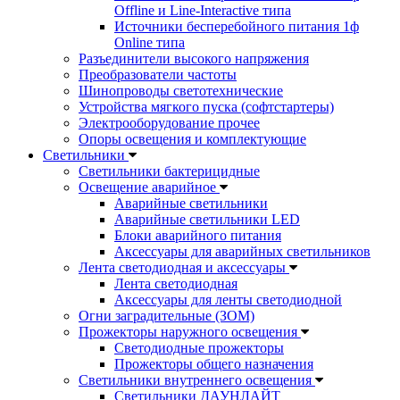
Offline и Line-Interactive типа
Источники бесперебойного питания 1ф
Online типа
Разъединители высокого напряжения
Преобразователи частоты
Шинопроводы светотехнические
Устройства мягкого пуска (софтстартеры)
Электрооборудование прочее
Опоры освещения и комплектующие
Светильники
Светильники бактерицидные
Освещение аварийное
Аварийные светильники
Аварийные светильники LED
Блоки аварийного питания
Аксессуары для аварийных светильников
Лента светодиодная и аксессуары
Лента светодиодная
Аксессуары для ленты светодиодной
Огни заградительные (ЗОМ)
Прожекторы наружного освещения
Светодиодные прожекторы
Прожекторы общего назначения
Светильники внутреннего освещения
Светильники ДАУНЛАЙТ