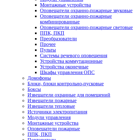
Монтажные устройства
Оповещатели охранно-пожарные звуковые
Оповещатели охранно-пожарные
комбинированные
Оповещатели охранно-пожарные световые
ППК, ПКП
Преобразователи
Прочее
Пульты
Системы речевого оповещения
Устройства коммутационные
Устройства оконечные
Шкафы управления ОПС
Домофоны
Блоки, блоки контрольно-пусковые
Боксы
Извещатели охранные для помещений
Извещатели пожарные
Извещатели тепловые
Источники электропитания
Модули управления
Монтажные устройства
Оповещатели пожарные
ППК, ПКП
Повторители