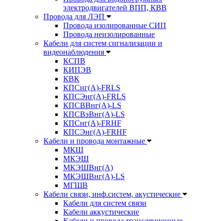
электродвигателей ВПП, КВВ
Провода для ЛЭП
Провода изолированные СИП
Провода неизолированные
Кабели для систем сигнализации и
видеонаблюдения
КСПВ
КИПЭВ
КВК
КПСнг(А)-FRLS
КПСЭнг(А)-FRLS
КПСВВнг(А)-LS
КПСВэВнг(А)-LS
КПСнг(А)-FRHF
КПСЭнг(А)-FRHF
Кабели и провода монтажные
МКШ
МКЭШ
МКЭШВнг(А)
МКЭШВнг(А)-LS
МГШВ
Кабели связи, инф.систем, акустические
Кабели для систем связи
Кабели аккустические
Кабели и провода трансляционные,