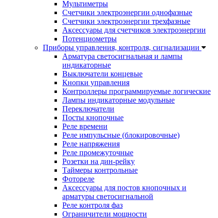
Мультиметры
Счетчики электроэнергии однофазные
Счетчики электроэнергии трехфазные
Аксессуары для счетчиков электроэнергии
Потенциометры
Приборы управления, контроля, сигнализации
Арматура светосигнальная и лампы
индикаторные
Выключатели концевые
Кнопки управления
Контроллеры программируемые логические
Лампы индикаторные модульные
Переключатели
Посты кнопочные
Реле времени
Реле импульсные (блокировочные)
Реле напряжения
Реле промежуточные
Розетки на дин-рейку
Таймеры контрольные
Фотореле
Аксессуары для постов кнопочных и
арматуры светосигнальной
Реле контроля фаз
Ограничители мощности