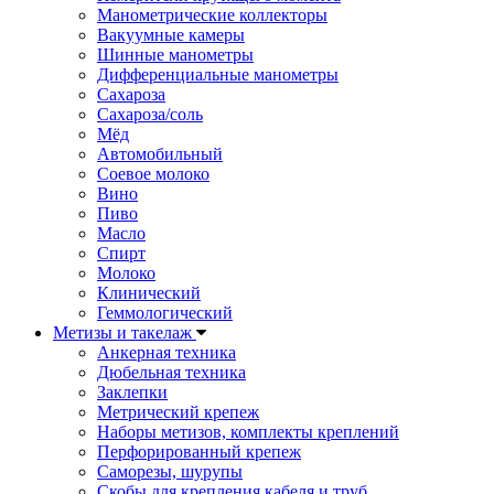
Манометрические коллекторы
Вакуумные камеры
Шинные манометры
Дифференциальные манометры
Сахароза
Сахароза/соль
Мёд
Автомобильный
Соевое молоко
Вино
Пиво
Масло
Спирт
Молоко
Клинический
Геммологический
Метизы и такелаж
Анкерная техника
Дюбельная техника
Заклепки
Метрический крепеж
Наборы метизов, комплекты креплений
Перфорированный крепеж
Саморезы, шурупы
Скобы для крепления кабеля и труб