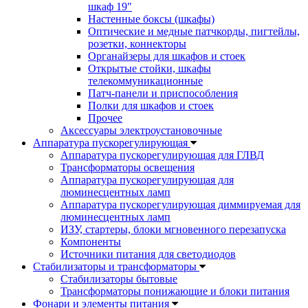
шкаф 19"
Настенные боксы (шкафы)
Оптические и медные патчкорды, пигтейлы,
розетки, коннекторы
Органайзеры для шкафов и стоек
Открытые стойки, шкафы
телекоммуникационные
Патч-панели и приспособления
Полки для шкафов и стоек
Прочее
Аксессуары электроустановочные
Аппаратура пускорегулирующая
Аппаратура пускорегулирующая для ГЛВД
Трансформаторы освещения
Аппаратура пускорегулирующая для
люминесцентных ламп
Аппаратура пускорегулирующая диммируемая для
люминесцентных ламп
ИЗУ, стартеры, блоки мгновенного перезапуска
Компоненты
Источники питания для светодиодов
Стабилизаторы и трансформаторы
Стабилизаторы бытовые
Трансформаторы понижающие и блоки питания
Фонари и элементы питания