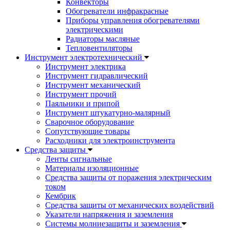
Конвекторы
Обогреватели инфракрасные
Приборы управления обогревателями
электрическими
Радиаторы масляные
Тепловентиляторы
Инструмент электротехнический
Инструмент электрика
Инструмент гидравлический
Инструмент механический
Инструмент прочий
Паяльники и припой
Инструмент штукатурно-малярный
Сварочное оборудование
Сопутствующие товары
Расходники для электроинструмента
Cредства защиты
Ленты сигнальные
Материалы изоляционные
Средства защиты от поражения электрическим
током
Кембрик
Средства защиты от механических воздействий
Указатели напряжения и заземления
Системы молниезащиты и заземления