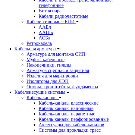
телефонные
Витая пара
Кабели радиочастотные
Кабели силовые с БПИ
ААБл
ААШв
АСБл
Ретрокабель
Кабельная арматура
Арматура для монтажа СИП
Муфты кабельные
Наконечники, гильзы
Арматура сцепная и защитная
Изделия для маркировки
Изоляторы для ЛЭП
Опоры, кронштейны, фундаменты
Кабеленесущие системы
Кабель-каналы
Кабель-каналы классические
Кабель-каналы напольные
Кабель-каналы парапетные
Кабель-каналы перфорированные
Аксессуары для кабель-каналов
Системы для прокладки трасс