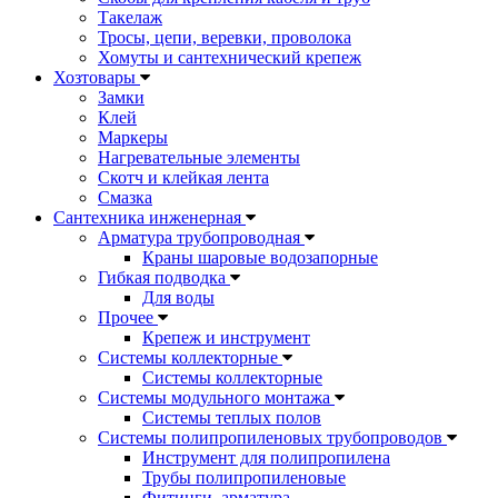
Такелаж
Тросы, цепи, веревки, проволока
Хомуты и сантехнический крепеж
Хозтовары
Замки
Клей
Маркеры
Нагревательные элементы
Скотч и клейкая лента
Смазка
Сантехника инженерная
Арматура трубопроводная
Краны шаровые водозапорные
Гибкая подводка
Для воды
Прочее
Крепеж и инструмент
Системы коллекторные
Системы коллекторные
Системы модульного монтажа
Системы теплых полов
Системы полипропиленовых трубопроводов
Инструмент для полипропилена
Трубы полипропиленовые
Фитинги, арматура