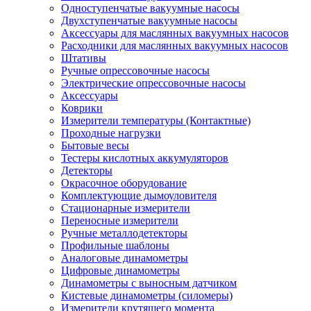
Одноступенчатые вакуумные насосы
Двухступенчатые вакуумные насосы
Аксессуары для маслянных вакуумных насосов
Расходники для маслянных вакуумных насосов
Штативы
Ручные опрессовочные насосы
Электрические опрессовочные насосы
Аксессуары
Коврики
Измерители температуры (Контактные)
Проходные нагрузки
Бытовые весы
Тестеры кислотных аккумуляторов
Детекторы
Окрасочное оборудование
Комплектующие дымоуловителя
Стационарные измерители
Переносные измерители
Ручные металлодетекторы
Профильные шаблоны
Аналоговые динамометры
Цифровые динамометры
Динамометры с выносным датчиком
Кистевые динамометры (силомеры)
Измерители крутящего момента