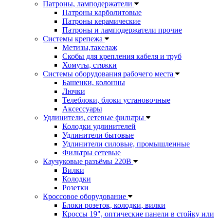
Патроны, ламподержатели
Патроны карболитовые
Патроны керамические
Патроны и ламподержатели прочие
Системы крепежа
Метизы,такелаж
Скобы для крепления кабеля и труб
Хомуты, стяжки
Системы оборудования рабочего места
Башенки, колонны
Лючки
Телеблоки, блоки установочные
Аксессуары
Удлинители, сетевые фильтры
Колодки удлинителей
Удлинители бытовые
Удлинители силовые, промышленные
Фильтры сетевые
Каучуковые разъёмы 220В
Вилки
Колодки
Розетки
Кроссовое оборудование
Блоки розеток, колодки, вилки
Кроссы 19", оптические панели в стойку или