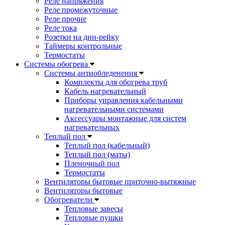
Реле напряжения
Реле промежуточные
Реле прочие
Реле тока
Розетки на дин-рейку
Таймеры контрольные
Термостаты
Системы обогрева
Системы антиобледенения
Комплекты для обогрева труб
Кабель нагревательный
Приборы управления кабельными
нагревательными системами
Аксессуары монтажные для систем
нагревательных
Теплый пол
Теплый пол (кабельный)
Теплый пол (маты)
Пленочный пол
Термостаты
Вентиляторы бытовые приточно-вытяжные
Вентиляторы бытовые
Обогреватели
Тепловые завесы
Тепловые пушки