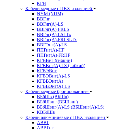
КГН
Кабели медные с ПВХ изоляцией
NYM (NUM)
ВВГнг
ВВГнг(А)-LS
ВВГнг(А)-FRLS
ВВГнг(A)-LSLTx
ВВГнг(A)-FRLSLTx
ВВГЭнг(А)-LS
ППГнг(А)-HF
ППГнг(А)-FRHF
КГВВнг (гибкий)
КГВВнг(А)-LS (гибкий)
КГВЭВнг
КГВЭВнг(А)-LS
КГВВЭнг(А)
КГВВЭнг(А)-LS
Кабели медные бронированные
ВБбШв (ВБШв)
ВБбШвнг (ВБШвнг)
ВБбШвнг(А)-LS (ВБШвнг(А)-LS)
КВБбШв
Кабели алюминиевые с ПВХ изоляцией
АВВГ
АВВГнг