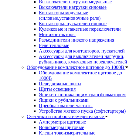
Выключатели нагрузки модульные
Выключатели нагрузки силовые
Контакторы модульные
(силовые,установочные реле)
Контакторы, пускатели силовые
Кулачковые и пакетные переключатели
Миниконтакторы
Разъединители низкого напряжения
Реле тепловые
Аксессуары для контакторов, пускателей
Аксессуары для выключателей нагрузки,
рубильников, кулачковых переключателей
Оборудование комплектное щитовое до 1000В
Оборудование комплектное щитовое до
1000В
Передвижные щиты
Щиты освещения
Ящики с понижающим трансформатором
Ящики с рубильниками
Преобразователи частоты
Устройства мягкого пуска (софтстартеры)
Счетчики и приборы измерительные
Амперметры щитовые
Вольтметры щитовые
Клещи токоизмерительные