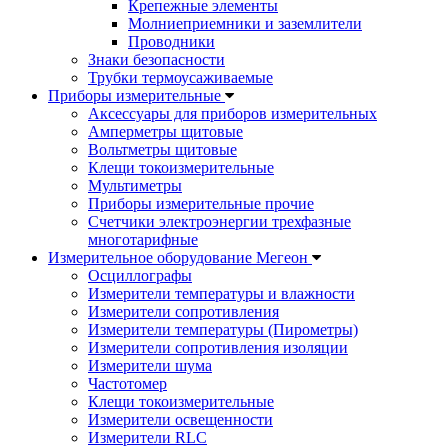
Крепежные элементы
Молниеприемники и заземлители
Проводники
Знаки безопасности
Трубки термоусаживаемые
Приборы измерительные
Аксессуары для приборов измерительных
Амперметры щитовые
Вольтметры щитовые
Клещи токоизмерительные
Мультиметры
Приборы измерительные прочие
Счетчики электроэнергии трехфазные
многотарифные
Измерительное оборудование Мегеон
Осциллографы
Измерители температуры и влажности
Измерители сопротивления
Измерители температуры (Пирометры)
Измерители сопротивления изоляции
Измерители шума
Частотомер
Клещи токоизмерительные
Измерители освещенности
Измерители RLC