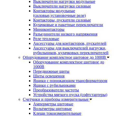
Выключатели нагрузки модульные
Выключатели нагрузки силовые
Контакторы модульные
(силовые,установочные реле)
Контакторы, пускатели силовые
Кулачковые и пакетные переключатели
Миниконтакторы
Разъединители низкого напряжения
Реле тепловые
Аксессуары для контакторов, пускателей
Аксессуары для выключателей нагрузки,
рубильников, кулачковых переключателей
Оборудование комплектное щитовое до 1000В
Оборудование комплектное щитовое до
1000В
Передвижные щиты
Щиты освещения
Ящики с понижающим трансформатором
Ящики с рубильниками
Преобразователи частоты
Устройства мягкого пуска (софтстартеры)
Счетчики и приборы измерительные
Амперметры щитовые
Вольтметры щитовые
Клещи токоизмерительные