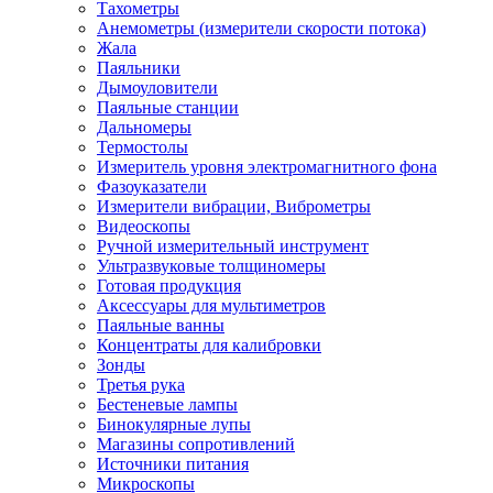
Тахометры
Анемометры (измерители скорости потока)
Жала
Паяльники
Дымоуловители
Паяльные станции
Дальномеры
Термостолы
Измеритель уровня электромагнитного фона
Фазоуказатели
Измерители вибрации, Виброметры
Видеоскопы
Ручной измерительный инструмент
Ультразвуковые толщиномеры
Готовая продукция
Аксессуары для мультиметров
Паяльные ванны
Концентраты для калибровки
Зонды
Третья рука
Бестеневые лампы
Бинокулярные лупы
Магазины сопротивлений
Источники питания
Микроскопы