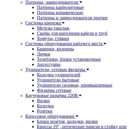
Патроны, ламподержатели
Патроны карболитовые
Патроны керамические
Патроны и ламподержатели прочие
Системы крепежа
Метизы,такелаж
Скобы для крепления кабеля и труб
Хомуты, стяжки
Системы оборудования рабочего места
Башенки, колонны
Лючки
Телеблоки, блоки установочные
Аксессуары
Удлинители, сетевые фильтры
Колодки удлинителей
Удлинители бытовые
Удлинители силовые, промышленные
Фильтры сетевые
Каучуковые разъёмы 220В
Вилки
Колодки
Розетки
Кроссовое оборудование
Блоки розеток, колодки, вилки
Кроссы 19", оптические панели в стойку или