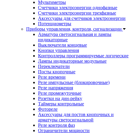
Мультиметры
Счетчики электроэнергии однофазные
Счетчики электроэнергии трехфазные
Аксессуары для счетчиков электроэнергии
Потенциометры
Приборы управления, контроля, сигнализации
Арматура светосигнальная и лампы
индикаторные
Выключатели концевые
Кнопки управления
Контроллеры программируемые логические
Лампы индикаторные модульные
Переключатели
Посты кнопочные
Реле времени
Реле импульсные (блокировочные)
Реле напряжения
Реле промежуточные
Розетки на дин-рейку
Таймеры контрольные
Фотореле
Аксессуары для постов кнопочных и
арматуры светосигнальной
Реле контроля фаз
Ограничители мощности