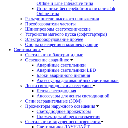
Offline и Line-Interactive типа
Источники бесперебойного питания 1ф
Online типа
Разъединители высокого напряжения
Преобразователи частоты
Шинопроводы светотехнические
Устройства мягкого пуска (софтстартеры)
Электрооборудование прочее
Опоры освещения и комплектующие
Светильники
Светильники бактерицидные
Освещение аварийное
Аварийные светильники
Аварийные светильники LED
Блоки аварийного питания
Аксессуары для аварийных светильников
Лента светодиодная и аксессуары
Лента светодиодная
Аксессуары для ленты светодиодной
Огни заградительные (ЗОМ)
Прожекторы наружного освещения
Светодиодные прожекторы
Прожекторы общего назначения
Светильники внутреннего освещения
Светильники ДАУНЛАЙТ