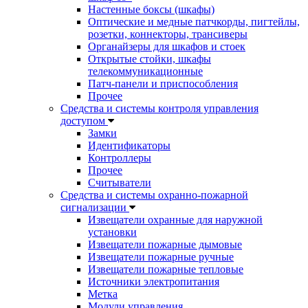
Настенные боксы (шкафы)
Оптические и медные патчкорды, пигтейлы,
розетки, коннекторы, трансиверы
Органайзеры для шкафов и стоек
Открытые стойки, шкафы
телекоммуникационные
Патч-панели и приспособления
Прочее
Средства и системы контроля управления
доступом
Замки
Идентификаторы
Контроллеры
Прочее
Считыватели
Средства и системы охранно-пожарной
сигнализации
Извещатели охранные для наружной
установки
Извещатели пожарные дымовые
Извещатели пожарные ручные
Извещатели пожарные тепловые
Источники электропитания
Метка
Модули управления