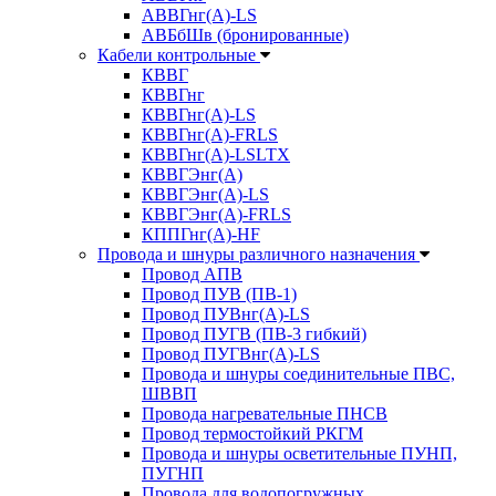
АВВГнг(А)-LS
АВБбШв (бронированные)
Кабели контрольные
КВВГ
КВВГнг
КВВГнг(А)-LS
КВВГнг(А)-FRLS
КВВГнг(А)-LSLTX
КВВГЭнг(А)
КВВГЭнг(А)-LS
КВВГЭнг(А)-FRLS
КППГнг(А)-HF
Провода и шнуры различного назначения
Провод АПВ
Провод ПУВ (ПВ-1)
Провод ПУВнг(А)-LS
Провод ПУГВ (ПВ-3 гибкий)
Провод ПУГВнг(А)-LS
Провода и шнуры соединительные ПВС,
ШВВП
Провода нагревательные ПНСВ
Провод термостойкий РКГМ
Провода и шнуры осветительные ПУНП,
ПУГНП
Провода для водопогружных