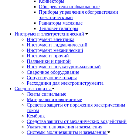
Конвекторы
Обогреватели инфракрасные
Приборы управления обогревателями
электрическими
Радиаторы масляные
Тепловентиляторы
Инструмент электротехнический
Инструмент электрика
Инструмент гидравлический
Инструмент механический
Инструмент прочий
Паяльники и припой
Инструмент штукатурно-малярный
Сварочное оборудование
Сопутствующие товары
Расходники для электроинструмента
Cредства защиты
Ленты сигнальные
Материалы изоляционные
Средства защиты от поражения электрическим
током
Кембрик
Средства защиты от механических воздействий
Указатели напряжения и заземления
Системы молниезащиты и заземления