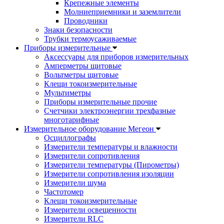
Крепежные элементы
Молниеприемники и заземлители
Проводники
Знаки безопасности
Трубки термоусаживаемые
Приборы измерительные
Аксессуары для приборов измерительных
Амперметры щитовые
Вольтметры щитовые
Клещи токоизмерительные
Мультиметры
Приборы измерительные прочие
Счетчики электроэнергии трехфазные
многотарифные
Измерительное оборудование Мегеон
Осциллографы
Измерители температуры и влажности
Измерители сопротивления
Измерители температуры (Пирометры)
Измерители сопротивления изоляции
Измерители шума
Частотомер
Клещи токоизмерительные
Измерители освещенности
Измерители RLC