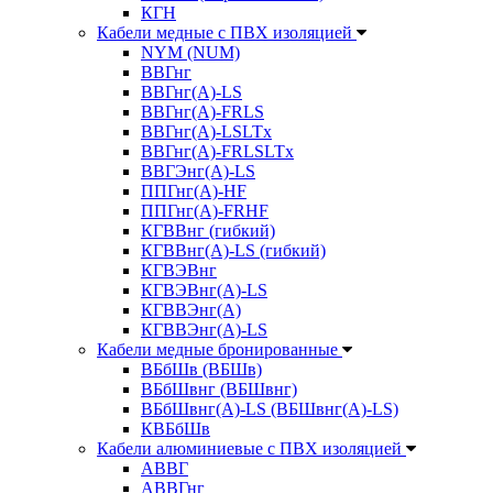
КГН
Кабели медные с ПВХ изоляцией
NYM (NUM)
ВВГнг
ВВГнг(А)-LS
ВВГнг(А)-FRLS
ВВГнг(A)-LSLTx
ВВГнг(A)-FRLSLTx
ВВГЭнг(А)-LS
ППГнг(А)-HF
ППГнг(А)-FRHF
КГВВнг (гибкий)
КГВВнг(А)-LS (гибкий)
КГВЭВнг
КГВЭВнг(А)-LS
КГВВЭнг(А)
КГВВЭнг(А)-LS
Кабели медные бронированные
ВБбШв (ВБШв)
ВБбШвнг (ВБШвнг)
ВБбШвнг(А)-LS (ВБШвнг(А)-LS)
КВБбШв
Кабели алюминиевые с ПВХ изоляцией
АВВГ
АВВГнг