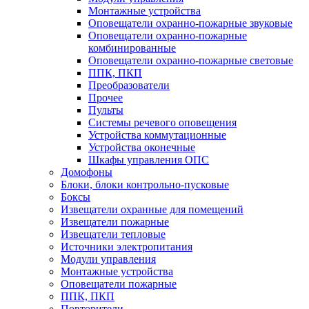
Монтажные устройства
Оповещатели охранно-пожарные звуковые
Оповещатели охранно-пожарные
комбинированные
Оповещатели охранно-пожарные световые
ППК, ПКП
Преобразователи
Прочее
Пульты
Системы речевого оповещения
Устройства коммутационные
Устройства оконечные
Шкафы управления ОПС
Домофоны
Блоки, блоки контрольно-пусковые
Боксы
Извещатели охранные для помещений
Извещатели пожарные
Извещатели тепловые
Источники электропитания
Модули управления
Монтажные устройства
Оповещатели пожарные
ППК, ПКП
Повторители