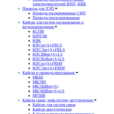
электродвигателей ВПП, КВВ
Провода для ЛЭП
Провода изолированные СИП
Провода неизолированные
Кабели для систем сигнализации и
видеонаблюдения
КСПВ
КИПЭВ
КВК
КПСнг(А)-FRLS
КПСЭнг(А)-FRLS
КПСВВнг(А)-LS
КПСВэВнг(А)-LS
КПСнг(А)-FRHF
КПСЭнг(А)-FRHF
Кабели и провода монтажные
МКШ
МКЭШ
МКЭШВнг(А)
МКЭШВнг(А)-LS
МГШВ
Кабели связи, инф.систем, акустические
Кабели для систем связи
Кабели аккустические
Кабели и провода трансляционные,