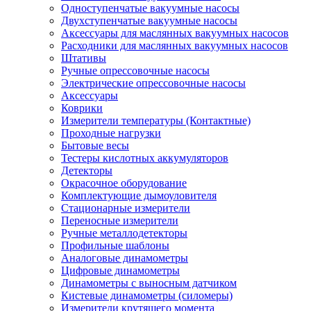
Одноступенчатые вакуумные насосы
Двухступенчатые вакуумные насосы
Аксессуары для маслянных вакуумных насосов
Расходники для маслянных вакуумных насосов
Штативы
Ручные опрессовочные насосы
Электрические опрессовочные насосы
Аксессуары
Коврики
Измерители температуры (Контактные)
Проходные нагрузки
Бытовые весы
Тестеры кислотных аккумуляторов
Детекторы
Окрасочное оборудование
Комплектующие дымоуловителя
Стационарные измерители
Переносные измерители
Ручные металлодетекторы
Профильные шаблоны
Аналоговые динамометры
Цифровые динамометры
Динамометры с выносным датчиком
Кистевые динамометры (силомеры)
Измерители крутящего момента