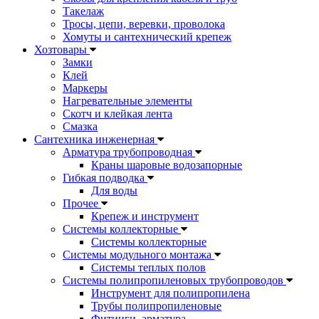
Такелаж
Тросы, цепи, веревки, проволока
Хомуты и сантехнический крепеж
Хозтовары
Замки
Клей
Маркеры
Нагревательные элементы
Скотч и клейкая лента
Смазка
Сантехника инженерная
Арматура трубопроводная
Краны шаровые водозапорные
Гибкая подводка
Для воды
Прочее
Крепеж и инструмент
Системы коллекторные
Системы коллекторные
Системы модульного монтажа
Системы теплых полов
Системы полипропиленовых трубопроводов
Инструмент для полипропилена
Трубы полипропиленовые
Фитинги, арматура