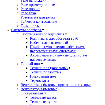
Реле напряжения
Реле промежуточные
Реле прочие
Реле тока
Розетки на дин-рейку
Таймеры контрольные
Термостаты
Системы обогрева
Системы антиобледенения
Комплекты для обогрева труб
Кабель нагревательный
Приборы управления кабельными
нагревательными системами
Аксессуары монтажные для систем
нагревательных
Теплый пол
Теплый пол (кабельный)
Теплый пол (маты)
Пленочный пол
Термостаты
Вентиляторы бытовые приточно-вытяжные
Вентиляторы бытовые
Обогреватели
Тепловые завесы
Тепловые пушки