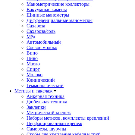
Манометрические коллекторы
Вакуумные камеры
Шинные манометры
Дифференциальные манометры
Сахароза
Сахароза/соль
Мёд
Автомобильный
Соевое молоко
Вино
Пиво
Масло
Спирт
Молоко
Клинический
Геммологический
Метизы и такелаж
Анкерная техника
Дюбельная техника
Заклепки
Метрический крепеж
Наборы метизов, комплекты креплений
Перфорированный крепеж
Саморезы, шурупы
Скобы для крепления кабеля и труб