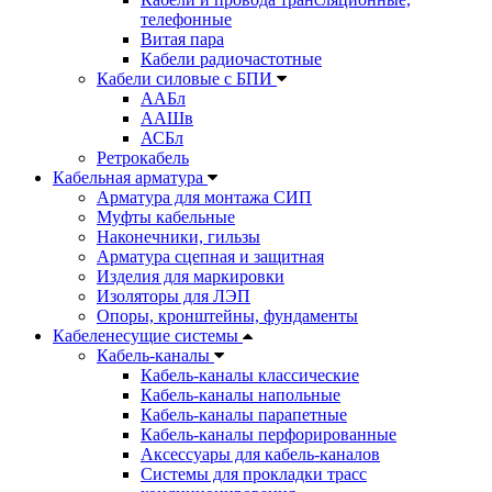
телефонные
Витая пара
Кабели радиочастотные
Кабели силовые с БПИ
ААБл
ААШв
АСБл
Ретрокабель
Кабельная арматура
Арматура для монтажа СИП
Муфты кабельные
Наконечники, гильзы
Арматура сцепная и защитная
Изделия для маркировки
Изоляторы для ЛЭП
Опоры, кронштейны, фундаменты
Кабеленесущие системы
Кабель-каналы
Кабель-каналы классические
Кабель-каналы напольные
Кабель-каналы парапетные
Кабель-каналы перфорированные
Аксессуары для кабель-каналов
Системы для прокладки трасс