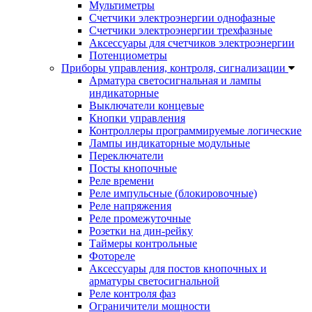
Мультиметры
Счетчики электроэнергии однофазные
Счетчики электроэнергии трехфазные
Аксессуары для счетчиков электроэнергии
Потенциометры
Приборы управления, контроля, сигнализации
Арматура светосигнальная и лампы
индикаторные
Выключатели концевые
Кнопки управления
Контроллеры программируемые логические
Лампы индикаторные модульные
Переключатели
Посты кнопочные
Реле времени
Реле импульсные (блокировочные)
Реле напряжения
Реле промежуточные
Розетки на дин-рейку
Таймеры контрольные
Фотореле
Аксессуары для постов кнопочных и
арматуры светосигнальной
Реле контроля фаз
Ограничители мощности