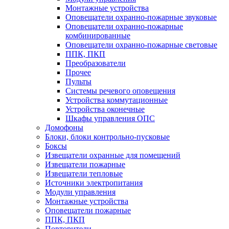
Монтажные устройства
Оповещатели охранно-пожарные звуковые
Оповещатели охранно-пожарные
комбинированные
Оповещатели охранно-пожарные световые
ППК, ПКП
Преобразователи
Прочее
Пульты
Системы речевого оповещения
Устройства коммутационные
Устройства оконечные
Шкафы управления ОПС
Домофоны
Блоки, блоки контрольно-пусковые
Боксы
Извещатели охранные для помещений
Извещатели пожарные
Извещатели тепловые
Источники электропитания
Модули управления
Монтажные устройства
Оповещатели пожарные
ППК, ПКП
Повторители