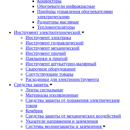
Конвекторы
Обогреватели инфракрасные
Приборы управления обогревателями
электрическими
Радиаторы масляные
Тепловентиляторы
Инструмент электротехнический
Инструмент электрика
Инструмент гидравлический
Инструмент механический
Инструмент прочий
Паяльники и припой
Инструмент штукатурно-малярный
Сварочное оборудование
Сопутствующие товары
Расходники для электроинструмента
Cредства защиты
Ленты сигнальные
Материалы изоляционные
Средства защиты от поражения электрическим
током
Кембрик
Средства защиты от механических воздействий
Указатели напряжения и заземления
Системы молниезащиты и заземления