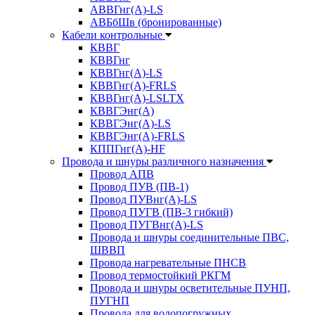
АВВГнг(А)-LS
АВБбШв (бронированные)
Кабели контрольные
КВВГ
КВВГнг
КВВГнг(А)-LS
КВВГнг(А)-FRLS
КВВГнг(А)-LSLTX
КВВГЭнг(А)
КВВГЭнг(А)-LS
КВВГЭнг(А)-FRLS
КППГнг(А)-HF
Провода и шнуры различного назначения
Провод АПВ
Провод ПУВ (ПВ-1)
Провод ПУВнг(А)-LS
Провод ПУГВ (ПВ-3 гибкий)
Провод ПУГВнг(А)-LS
Провода и шнуры соединительные ПВС,
ШВВП
Провода нагревательные ПНСВ
Провод термостойкий РКГМ
Провода и шнуры осветительные ПУНП,
ПУГНП
Провода для водопогружных