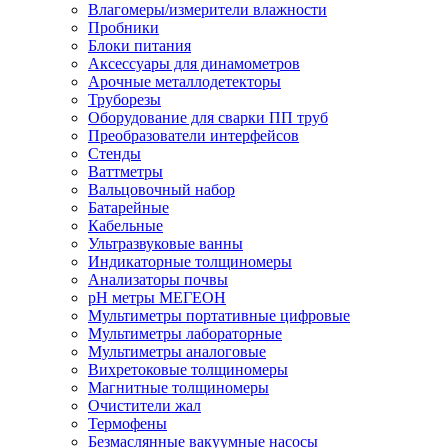
Влагомеры/измерители влажности
Пробники
Блоки питания
Аксессуары для динамометров
Арочные металлодетекторы
Труборезы
Оборудование для сварки ПП труб
Преобразователи интерфейсов
Стенды
Ваттметры
Вальцовочный набор
Батарейные
Кабельные
Ультразвуковые ванны
Индикаторные толщиномеры
Анализаторы почвы
рН метры МЕГЕОН
Мультиметры портативные цифровые
Мультиметры лабораторные
Мультиметры аналоговые
Вихретоковые толщиномеры
Магнитные толщиномеры
Очистители жал
Термофены
Безмаслянные вакуумные насосы