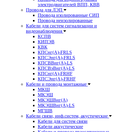
электродвигателей ВПП, КВВ
Провода для ЛЭП
Провода изолированные СИП
Провода неизолированные
Кабели для систем сигнализации и
видеонаблюдения
КСПВ
КИПЭВ
КВК
КПСнг(А)-FRLS
КПСЭнг(А)-FRLS
КПСВВнг(А)-LS
КПСВэВнг(А)-LS
КПСнг(А)-FRHF
КПСЭнг(А)-FRHF
Кабели и провода монтажные
МКШ
МКЭШ
МКЭШВнг(А)
МКЭШВнг(А)-LS
МГШВ
Кабели связи, инф.систем, акустические
Кабели для систем связи
Кабели аккустические
Кабели и провода трансляционные,