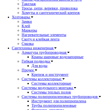
Такелаж
Тросы, цепи, веревки, проволока
Хомуты и сантехнический крепеж
Хозтовары
Замки
Клей
Маркеры
Нагревательные элементы
Скотч и клейкая лента
Смазка
Сантехника инженерная
Арматура трубопроводная
Краны шаровые водозапорные
Гибкая подводка
Для воды
Прочее
Крепеж и инструмент
Системы коллекторные
Системы коллекторные
Системы модульного монтажа
Системы теплых полов
Системы полипропиленовых трубопроводов
Инструмент для полипропилена
Трубы полипропиленовые
Фитинги, арматура