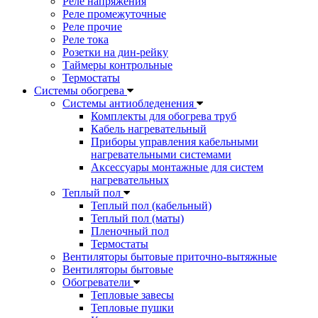
Реле напряжения
Реле промежуточные
Реле прочие
Реле тока
Розетки на дин-рейку
Таймеры контрольные
Термостаты
Системы обогрева
Системы антиобледенения
Комплекты для обогрева труб
Кабель нагревательный
Приборы управления кабельными
нагревательными системами
Аксессуары монтажные для систем
нагревательных
Теплый пол
Теплый пол (кабельный)
Теплый пол (маты)
Пленочный пол
Термостаты
Вентиляторы бытовые приточно-вытяжные
Вентиляторы бытовые
Обогреватели
Тепловые завесы
Тепловые пушки