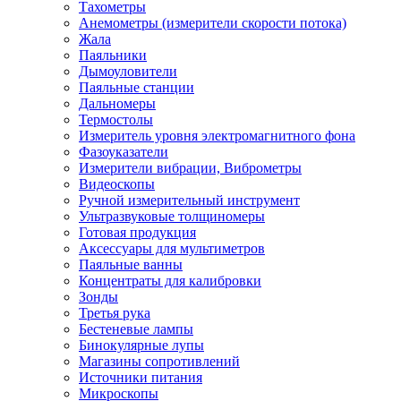
Тахометры
Анемометры (измерители скорости потока)
Жала
Паяльники
Дымоуловители
Паяльные станции
Дальномеры
Термостолы
Измеритель уровня электромагнитного фона
Фазоуказатели
Измерители вибрации, Виброметры
Видеоскопы
Ручной измерительный инструмент
Ультразвуковые толщиномеры
Готовая продукция
Аксессуары для мультиметров
Паяльные ванны
Концентраты для калибровки
Зонды
Третья рука
Бестеневые лампы
Бинокулярные лупы
Магазины сопротивлений
Источники питания
Микроскопы