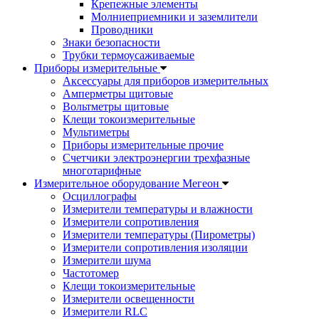
Крепежные элементы
Молниеприемники и заземлители
Проводники
Знаки безопасности
Трубки термоусаживаемые
Приборы измерительные
Аксессуары для приборов измерительных
Амперметры щитовые
Вольтметры щитовые
Клещи токоизмерительные
Мультиметры
Приборы измерительные прочие
Счетчики электроэнергии трехфазные
многотарифные
Измерительное оборудование Мегеон
Осциллографы
Измерители температуры и влажности
Измерители сопротивления
Измерители температуры (Пирометры)
Измерители сопротивления изоляции
Измерители шума
Частотомер
Клещи токоизмерительные
Измерители освещенности
Измерители RLC