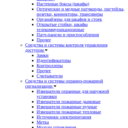
Настенные боксы (шкафы)
Оптические и медные патчкорды, пигтейлы,
розетки, коннекторы, трансиверы
Органайзеры для шкафов и стоек
Открытые стойки, шкафы
телекоммуникационные
Патч-панели и приспособления
Прочее
Средства и системы контроля управления
доступом
Замки
Идентификаторы
Контроллеры
Прочее
Считыватели
Средства и системы охранно-пожарной
сигнализации
Извещатели охранные для наружной
установки
Извещатели пожарные дымовые
Извещатели пожарные ручные
Извещатели пожарные тепловые
Источники электропитания
Метка
Модули управления