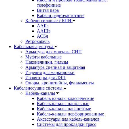
телефонные
Витая пара
Кабели радиочастотные
Кабели силовые с БПИ
ААБл
ААШв
АСБл
Ретрокабель
Кабельная арматура
Арматура для монтажа СИП
Муфты кабельные
Наконечники, гильзы
Арматура сцепная и защитная
Изделия для маркировки
Изоляторы для ЛЭП
Опоры, кронштейны, фундаменты
Кабеленесущие системы
Кабель-каналы
Кабель-каналы классические
Кабель-каналы напольные
Кабель-каналы парапетные
Кабель-каналы перфорированные
Аксессуары для кабель-каналов
Системы для прокладки трасс