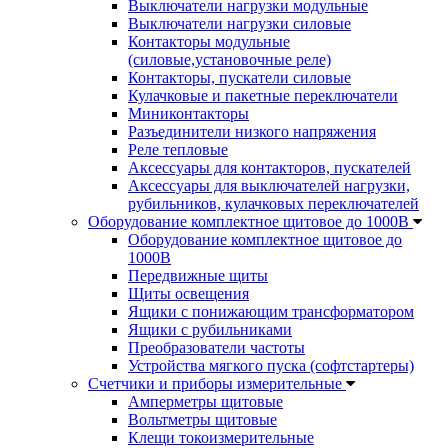
Выключатели нагрузки модульные
Выключатели нагрузки силовые
Контакторы модульные
(силовые,установочные реле)
Контакторы, пускатели силовые
Кулачковые и пакетные переключатели
Миниконтакторы
Разъединители низкого напряжения
Реле тепловые
Аксессуары для контакторов, пускателей
Аксессуары для выключателей нагрузки,
рубильников, кулачковых переключателей
Оборудование комплектное щитовое до 1000В
Оборудование комплектное щитовое до
1000В
Передвижные щиты
Щиты освещения
Ящики с понижающим трансформатором
Ящики с рубильниками
Преобразователи частоты
Устройства мягкого пуска (софтстартеры)
Счетчики и приборы измерительные
Амперметры щитовые
Вольтметры щитовые
Клещи токоизмерительные