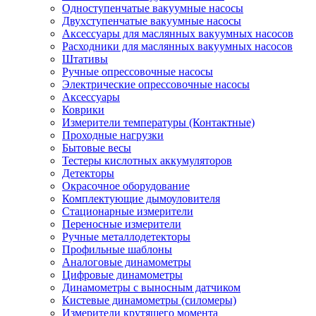
Одноступенчатые вакуумные насосы
Двухступенчатые вакуумные насосы
Аксессуары для маслянных вакуумных насосов
Расходники для маслянных вакуумных насосов
Штативы
Ручные опрессовочные насосы
Электрические опрессовочные насосы
Аксессуары
Коврики
Измерители температуры (Контактные)
Проходные нагрузки
Бытовые весы
Тестеры кислотных аккумуляторов
Детекторы
Окрасочное оборудование
Комплектующие дымоуловителя
Стационарные измерители
Переносные измерители
Ручные металлодетекторы
Профильные шаблоны
Аналоговые динамометры
Цифровые динамометры
Динамометры с выносным датчиком
Кистевые динамометры (силомеры)
Измерители крутящего момента