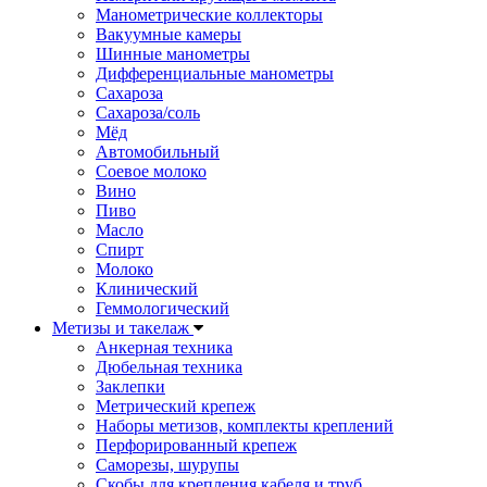
Манометрические коллекторы
Вакуумные камеры
Шинные манометры
Дифференциальные манометры
Сахароза
Сахароза/соль
Мёд
Автомобильный
Соевое молоко
Вино
Пиво
Масло
Спирт
Молоко
Клинический
Геммологический
Метизы и такелаж
Анкерная техника
Дюбельная техника
Заклепки
Метрический крепеж
Наборы метизов, комплекты креплений
Перфорированный крепеж
Саморезы, шурупы
Скобы для крепления кабеля и труб