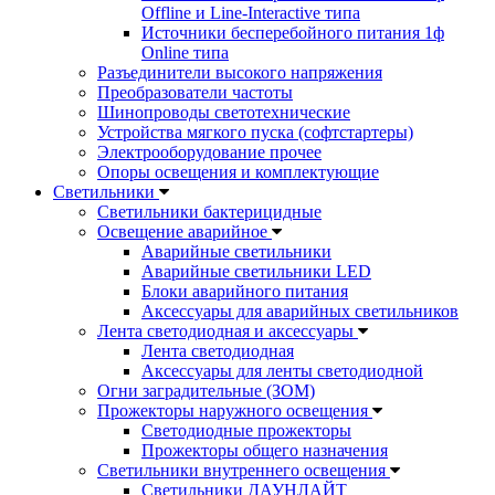
Offline и Line-Interactive типа
Источники бесперебойного питания 1ф
Online типа
Разъединители высокого напряжения
Преобразователи частоты
Шинопроводы светотехнические
Устройства мягкого пуска (софтстартеры)
Электрооборудование прочее
Опоры освещения и комплектующие
Светильники
Светильники бактерицидные
Освещение аварийное
Аварийные светильники
Аварийные светильники LED
Блоки аварийного питания
Аксессуары для аварийных светильников
Лента светодиодная и аксессуары
Лента светодиодная
Аксессуары для ленты светодиодной
Огни заградительные (ЗОМ)
Прожекторы наружного освещения
Светодиодные прожекторы
Прожекторы общего назначения
Светильники внутреннего освещения
Светильники ДАУНЛАЙТ