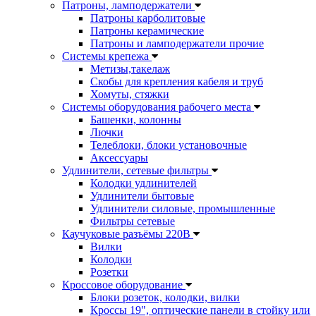
Патроны, ламподержатели
Патроны карболитовые
Патроны керамические
Патроны и ламподержатели прочие
Системы крепежа
Метизы,такелаж
Скобы для крепления кабеля и труб
Хомуты, стяжки
Системы оборудования рабочего места
Башенки, колонны
Лючки
Телеблоки, блоки установочные
Аксессуары
Удлинители, сетевые фильтры
Колодки удлинителей
Удлинители бытовые
Удлинители силовые, промышленные
Фильтры сетевые
Каучуковые разъёмы 220В
Вилки
Колодки
Розетки
Кроссовое оборудование
Блоки розеток, колодки, вилки
Кроссы 19", оптические панели в стойку или