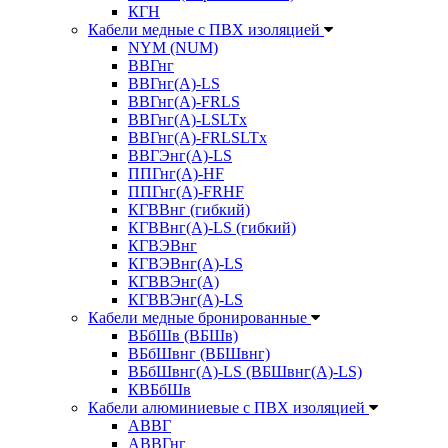
КГН
Кабели медные с ПВХ изоляцией
NYM (NUM)
ВВГнг
ВВГнг(А)-LS
ВВГнг(А)-FRLS
ВВГнг(A)-LSLTx
ВВГнг(A)-FRLSLTx
ВВГЭнг(А)-LS
ППГнг(А)-HF
ППГнг(А)-FRHF
КГВВнг (гибкий)
КГВВнг(А)-LS (гибкий)
КГВЭВнг
КГВЭВнг(А)-LS
КГВВЭнг(А)
КГВВЭнг(А)-LS
Кабели медные бронированные
ВБбШв (ВБШв)
ВБбШвнг (ВБШвнг)
ВБбШвнг(А)-LS (ВБШвнг(А)-LS)
КВБбШв
Кабели алюминиевые с ПВХ изоляцией
АВВГ
АВВГнг