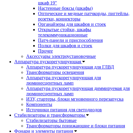
шкаф 19"
Настенные боксы (шкафы)
Оптические и медные патчкорды, пигтейлы,
розетки, коннекторы
Органайзеры для шкафов и стоек
Открытые стойки, шкафы
телекоммуникационные
Патч-панели и приспособления
Полки для шкафов и стоек
Прочее
Аксессуары электроустановочные
Аппаратура пускорегулирующая
Аппаратура пускорегулирующая для ГЛВД
Трансформаторы освещения
Аппаратура пускорегулирующая для
люминесцентных ламп
Аппаратура пускорегулирующая диммируемая для
люминесцентных ламп
ИЗУ, стартеры, блоки мгновенного перезапуска
Компоненты
Источники питания для светодиодов
Стабилизаторы и трансформаторы
Стабилизаторы бытовые
Трансформаторы понижающие и блоки питания
Фонари и элементы питания