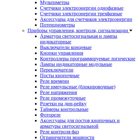
Мультиметры
Счетчики электроэнергии однофазные
Счетчики электроэнергии трехфазные
Аксессуары для счетчиков электроэнергии
Потенциометры
Приборы управления, контроля, сигнализации
Арматура светосигнальная и лампы
индикаторные
Выключатели концевые
Кнопки управления
Контроллеры программируемые логические
Лампы индикаторные модульные
Переключатели
Посты кнопочные
Реле времени
Реле импульсные (блокировочные)
Реле напряжения
Реле промежуточные
Розетки на дин-рейку
Таймеры контрольные
Фотореле
Аксессуары для постов кнопочных и
арматуры светосигнальной
Реле контроля фаз
Ограничители мощности