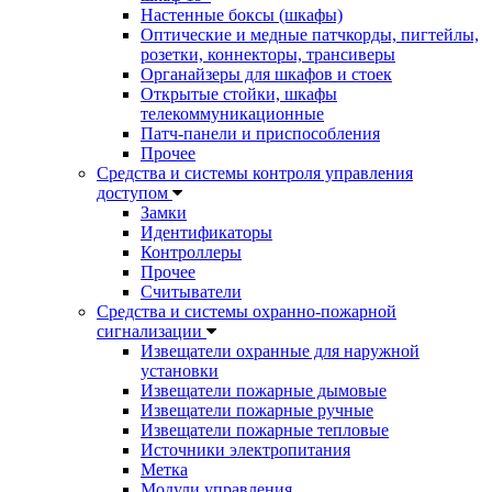
Настенные боксы (шкафы)
Оптические и медные патчкорды, пигтейлы,
розетки, коннекторы, трансиверы
Органайзеры для шкафов и стоек
Открытые стойки, шкафы
телекоммуникационные
Патч-панели и приспособления
Прочее
Средства и системы контроля управления
доступом
Замки
Идентификаторы
Контроллеры
Прочее
Считыватели
Средства и системы охранно-пожарной
сигнализации
Извещатели охранные для наружной
установки
Извещатели пожарные дымовые
Извещатели пожарные ручные
Извещатели пожарные тепловые
Источники электропитания
Метка
Модули управления