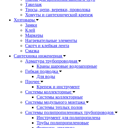
Такелаж
Тросы, цепи, веревки, проволока
Хомуты и сантехнический крепеж
Хозтовары
Замки
Клей
Маркеры
Нагревательные элементы
Скотч и клейкая лента
Смазка
Сантехника инженерная
Арматура трубопроводная
Краны шаровые водозапорные
Гибкая подводка
Для воды
Прочее
Крепеж и инструмент
Системы коллекторные
Системы коллекторные
Системы модульного монтажа
Системы теплых полов
Системы полипропиленовых трубопроводов
Инструмент для полипропилена
Трубы полипропиленовые
Фитинги, арматура