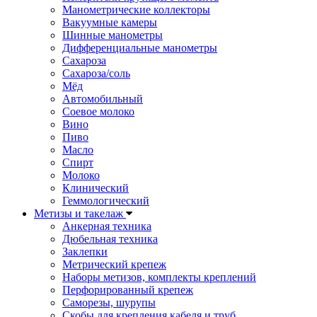
Манометрические коллекторы
Вакуумные камеры
Шинные манометры
Дифференциальные манометры
Сахароза
Сахароза/соль
Мёд
Автомобильный
Соевое молоко
Вино
Пиво
Масло
Спирт
Молоко
Клинический
Геммологический
Метизы и такелаж
Анкерная техника
Дюбельная техника
Заклепки
Метрический крепеж
Наборы метизов, комплекты креплений
Перфорированный крепеж
Саморезы, шурупы
Скобы для крепления кабеля и труб