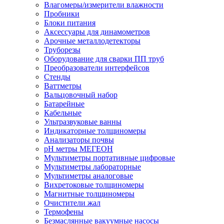
Влагомеры/измерители влажности
Пробники
Блоки питания
Аксессуары для динамометров
Арочные металлодетекторы
Труборезы
Оборудование для сварки ПП труб
Преобразователи интерфейсов
Стенды
Ваттметры
Вальцовочный набор
Батарейные
Кабельные
Ультразвуковые ванны
Индикаторные толщиномеры
Анализаторы почвы
рН метры МЕГЕОН
Мультиметры портативные цифровые
Мультиметры лабораторные
Мультиметры аналоговые
Вихретоковые толщиномеры
Магнитные толщиномеры
Очистители жал
Термофены
Безмаслянные вакуумные насосы