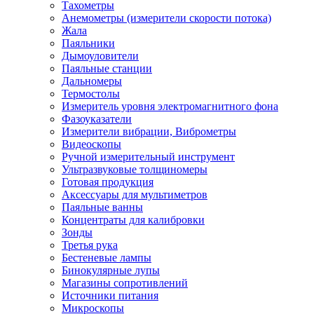
Тахометры
Анемометры (измерители скорости потока)
Жала
Паяльники
Дымоуловители
Паяльные станции
Дальномеры
Термостолы
Измеритель уровня электромагнитного фона
Фазоуказатели
Измерители вибрации, Виброметры
Видеоскопы
Ручной измерительный инструмент
Ультразвуковые толщиномеры
Готовая продукция
Аксессуары для мультиметров
Паяльные ванны
Концентраты для калибровки
Зонды
Третья рука
Бестеневые лампы
Бинокулярные лупы
Магазины сопротивлений
Источники питания
Микроскопы