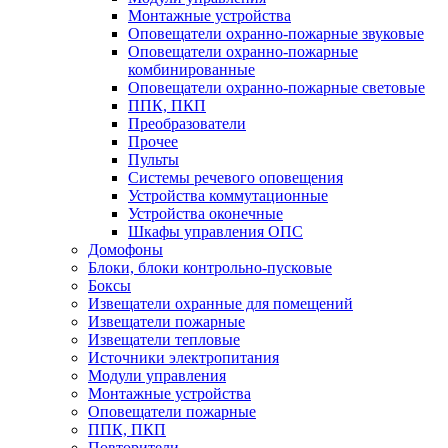
Монтажные устройства
Оповещатели охранно-пожарные звуковые
Оповещатели охранно-пожарные
комбинированные
Оповещатели охранно-пожарные световые
ППК, ПКП
Преобразователи
Прочее
Пульты
Системы речевого оповещения
Устройства коммутационные
Устройства оконечные
Шкафы управления ОПС
Домофоны
Блоки, блоки контрольно-пусковые
Боксы
Извещатели охранные для помещений
Извещатели пожарные
Извещатели тепловые
Источники электропитания
Модули управления
Монтажные устройства
Оповещатели пожарные
ППК, ПКП
Повторители