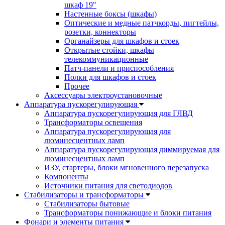
шкаф 19"
Настенные боксы (шкафы)
Оптические и медные патчкорды, пигтейлы,
розетки, коннекторы
Органайзеры для шкафов и стоек
Открытые стойки, шкафы
телекоммуникационные
Патч-панели и приспособления
Полки для шкафов и стоек
Прочее
Аксессуары электроустановочные
Аппаратура пускорегулирующая
Аппаратура пускорегулирующая для ГЛВД
Трансформаторы освещения
Аппаратура пускорегулирующая для
люминесцентных ламп
Аппаратура пускорегулирующая диммируемая для
люминесцентных ламп
ИЗУ, стартеры, блоки мгновенного перезапуска
Компоненты
Источники питания для светодиодов
Стабилизаторы и трансформаторы
Стабилизаторы бытовые
Трансформаторы понижающие и блоки питания
Фонари и элементы питания