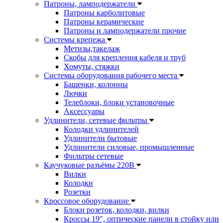
Патроны, ламподержатели
Патроны карболитовые
Патроны керамические
Патроны и ламподержатели прочие
Системы крепежа
Метизы,такелаж
Скобы для крепления кабеля и труб
Хомуты, стяжки
Системы оборудования рабочего места
Башенки, колонны
Лючки
Телеблоки, блоки установочные
Аксессуары
Удлинители, сетевые фильтры
Колодки удлинителей
Удлинители бытовые
Удлинители силовые, промышленные
Фильтры сетевые
Каучуковые разъёмы 220В
Вилки
Колодки
Розетки
Кроссовое оборудование
Блоки розеток, колодки, вилки
Кроссы 19", оптические панели в стойку или