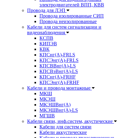
электродвигателей ВПП, КВВ
Провода для ЛЭП
Провода изолированные СИП
Провода неизолированные
Кабели для систем сигнализации и
видеонаблюдения
КСПВ
КИПЭВ
КВК
КПСнг(А)-FRLS
КПСЭнг(А)-FRLS
КПСВВнг(А)-LS
КПСВэВнг(А)-LS
КПСнг(А)-FRHF
КПСЭнг(А)-FRHF
Кабели и провода монтажные
МКШ
МКЭШ
МКЭШВнг(А)
МКЭШВнг(А)-LS
МГШВ
Кабели связи, инф.систем, акустические
Кабели для систем связи
Кабели аккустические
Кабели и провода трансляционные,