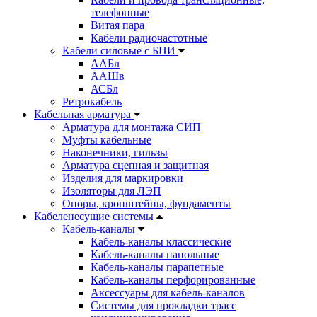
телефонные
Витая пара
Кабели радиочастотные
Кабели силовые с БПИ
ААБл
ААШв
АСБл
Ретрокабель
Кабельная арматура
Арматура для монтажа СИП
Муфты кабельные
Наконечники, гильзы
Арматура сцепная и защитная
Изделия для маркировки
Изоляторы для ЛЭП
Опоры, кронштейны, фундаменты
Кабеленесущие системы
Кабель-каналы
Кабель-каналы классические
Кабель-каналы напольные
Кабель-каналы парапетные
Кабель-каналы перфорированные
Аксессуары для кабель-каналов
Системы для прокладки трасс