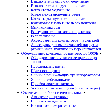
Выключатели нагрузки модульные
Выключатели нагрузки силовые
Контакторы модульные
(силовые,установочные реле)
Контакторы, пускатели силовые
Кулачковые и пакетные переключатели
Миниконтакторы
Разъединители низкого напряжения
Реле тепловые
Аксессуары для контакторов, пускателей
Аксессуары для выключателей нагрузки,
рубильников, кулачковых переключателей
Оборудование комплектное щитовое до 1000В
Оборудование комплектное щитовое до
1000В
Передвижные щиты
Щиты освещения
Ящики с понижающим трансформатором
Ящики с рубильниками
Преобразователи частоты
Устройства мягкого пуска (софтстартеры)
Счетчики и приборы измерительные
Амперметры щитовые
Вольтметры щитовые
Клещи токоизмерительные