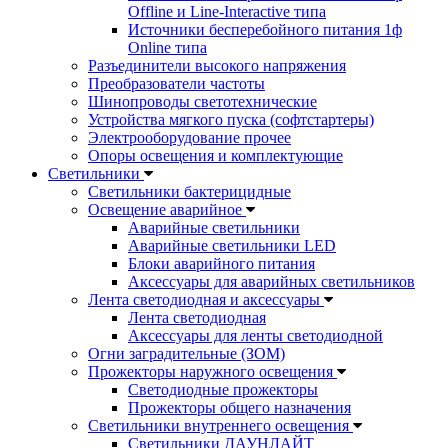
Offline и Line-Interactive типа
Источники бесперебойного питания 1ф
Online типа
Разъединители высокого напряжения
Преобразователи частоты
Шинопроводы светотехнические
Устройства мягкого пуска (софтстартеры)
Электрооборудование прочее
Опоры освещения и комплектующие
Светильники
Светильники бактерицидные
Освещение аварийное
Аварийные светильники
Аварийные светильники LED
Блоки аварийного питания
Аксессуары для аварийных светильников
Лента светодиодная и аксессуары
Лента светодиодная
Аксессуары для ленты светодиодной
Огни заградительные (ЗОМ)
Прожекторы наружного освещения
Светодиодные прожекторы
Прожекторы общего назначения
Светильники внутреннего освещения
Светильники ДАУНЛАЙТ