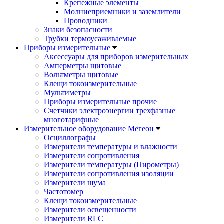
Крепежные элементы
Молниеприемники и заземлители
Проводники
Знаки безопасности
Трубки термоусаживаемые
Приборы измерительные
Аксессуары для приборов измерительных
Амперметры щитовые
Вольтметры щитовые
Клещи токоизмерительные
Мультиметры
Приборы измерительные прочие
Счетчики электроэнергии трехфазные
многотарифные
Измерительное оборудование Мегеон
Осциллографы
Измерители температуры и влажности
Измерители сопротивления
Измерители температуры (Пирометры)
Измерители сопротивления изоляции
Измерители шума
Частотомер
Клещи токоизмерительные
Измерители освещенности
Измерители RLC