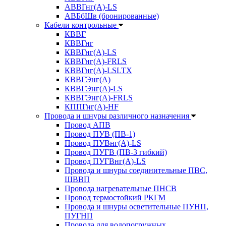
АВВГнг(А)-LS
АВБбШв (бронированные)
Кабели контрольные
КВВГ
КВВГнг
КВВГнг(А)-LS
КВВГнг(А)-FRLS
КВВГнг(А)-LSLTX
КВВГЭнг(А)
КВВГЭнг(А)-LS
КВВГЭнг(А)-FRLS
КППГнг(А)-HF
Провода и шнуры различного назначения
Провод АПВ
Провод ПУВ (ПВ-1)
Провод ПУВнг(А)-LS
Провод ПУГВ (ПВ-3 гибкий)
Провод ПУГВнг(А)-LS
Провода и шнуры соединительные ПВС,
ШВВП
Провода нагревательные ПНСВ
Провод термостойкий РКГМ
Провода и шнуры осветительные ПУНП,
ПУГНП
Провода для водопогружных