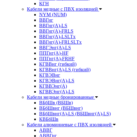
КГН
Кабели медные с ПВХ изоляцией
NYM (NUM)
ВВГнг
ВВГнг(А)-LS
ВВГнг(А)-FRLS
ВВГнг(A)-LSLTx
ВВГнг(A)-FRLSLTx
ВВГЭнг(А)-LS
ППГнг(А)-HF
ППГнг(А)-FRHF
КГВВнг (гибкий)
КГВВнг(А)-LS (гибкий)
КГВЭВнг
КГВЭВнг(А)-LS
КГВВЭнг(А)
КГВВЭнг(А)-LS
Кабели медные бронированные
ВБбШв (ВБШв)
ВБбШвнг (ВБШвнг)
ВБбШвнг(А)-LS (ВБШвнг(А)-LS)
КВБбШв
Кабели алюминиевые с ПВХ изоляцией
АВВГ
АВВГнг