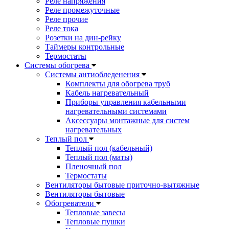
Реле напряжения
Реле промежуточные
Реле прочие
Реле тока
Розетки на дин-рейку
Таймеры контрольные
Термостаты
Системы обогрева
Системы антиобледенения
Комплекты для обогрева труб
Кабель нагревательный
Приборы управления кабельными
нагревательными системами
Аксессуары монтажные для систем
нагревательных
Теплый пол
Теплый пол (кабельный)
Теплый пол (маты)
Пленочный пол
Термостаты
Вентиляторы бытовые приточно-вытяжные
Вентиляторы бытовые
Обогреватели
Тепловые завесы
Тепловые пушки