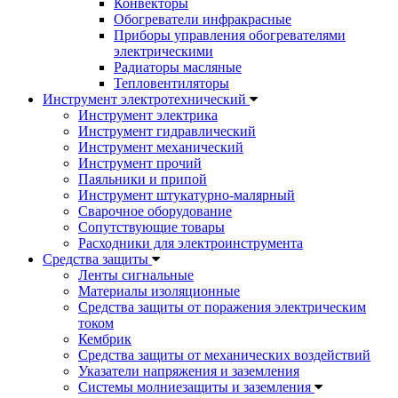
Конвекторы
Обогреватели инфракрасные
Приборы управления обогревателями
электрическими
Радиаторы масляные
Тепловентиляторы
Инструмент электротехнический
Инструмент электрика
Инструмент гидравлический
Инструмент механический
Инструмент прочий
Паяльники и припой
Инструмент штукатурно-малярный
Сварочное оборудование
Сопутствующие товары
Расходники для электроинструмента
Cредства защиты
Ленты сигнальные
Материалы изоляционные
Средства защиты от поражения электрическим
током
Кембрик
Средства защиты от механических воздействий
Указатели напряжения и заземления
Системы молниезащиты и заземления