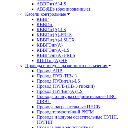
АВВГнг(А)-LS
АВБбШв (бронированные)
Кабели контрольные
КВВГ
КВВГнг
КВВГнг(А)-LS
КВВГнг(А)-FRLS
КВВГнг(А)-LSLTX
КВВГЭнг(А)
КВВГЭнг(А)-LS
КВВГЭнг(А)-FRLS
КППГнг(А)-HF
Провода и шнуры различного назначения
Провод АПВ
Провод ПУВ (ПВ-1)
Провод ПУВнг(А)-LS
Провод ПУГВ (ПВ-3 гибкий)
Провод ПУГВнг(А)-LS
Провода и шнуры соединительные ПВС,
ШВВП
Провода нагревательные ПНСВ
Провод термостойкий РКГМ
Провода и шнуры осветительные ПУНП,
ПУГНП
Провода для водопогружных