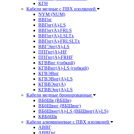
КГН
Кабели медные с ПВХ изоляцией
NYM (NUM)
ВВГнг
ВВГнг(А)-LS
ВВГнг(А)-FRLS
ВВГнг(A)-LSLTx
ВВГнг(A)-FRLSLTx
ВВГЭнг(А)-LS
ППГнг(А)-HF
ППГнг(А)-FRHF
КГВВнг (гибкий)
КГВВнг(А)-LS (гибкий)
КГВЭВнг
КГВЭВнг(А)-LS
КГВВЭнг(А)
КГВВЭнг(А)-LS
Кабели медные бронированные
ВБбШв (ВБШв)
ВБбШвнг (ВБШвнг)
ВБбШвнг(А)-LS (ВБШвнг(А)-LS)
КВБбШв
Кабели алюминиевые с ПВХ изоляцией
АВВГ
АВВГнг