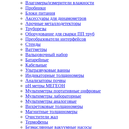
Влагомеры/измерители влажности
Пробники
Блоки питания
Аксессуары для динамометров
Арочные металлодетекторы
Труборезы
Оборудование для сварки ПП труб
Преобразователи интерфейсов
Стенды
Ваттметры
Вальцовочный набор
Батарейные
Кабельные
Ультразвуковые ванны
Индикаторные толщиномеры
Анализаторы почвы
рН метры МЕГЕОН
Мультиметры портативные цифровые
Мультиметры лабораторные
Мультиметры аналоговые
Вихретоковые толщиномеры
Магнитные толщиномеры
Очистители жал
Термофены
Безмаслянные вакуумные насосы