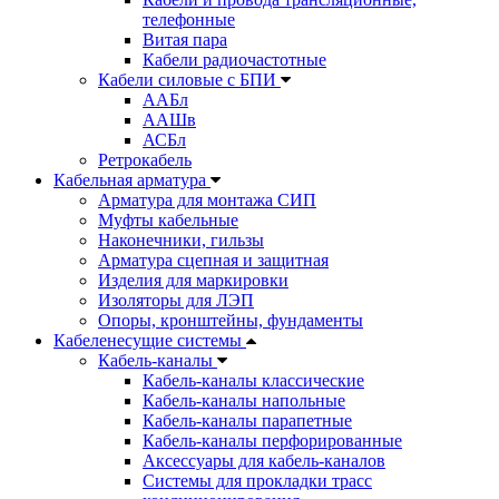
телефонные
Витая пара
Кабели радиочастотные
Кабели силовые с БПИ
ААБл
ААШв
АСБл
Ретрокабель
Кабельная арматура
Арматура для монтажа СИП
Муфты кабельные
Наконечники, гильзы
Арматура сцепная и защитная
Изделия для маркировки
Изоляторы для ЛЭП
Опоры, кронштейны, фундаменты
Кабеленесущие системы
Кабель-каналы
Кабель-каналы классические
Кабель-каналы напольные
Кабель-каналы парапетные
Кабель-каналы перфорированные
Аксессуары для кабель-каналов
Системы для прокладки трасс