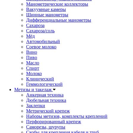
Манометрические коллекторы
Вакуумные камеры
Шинные манометры
Дифференциальные манометры
Сахароза
Сахароза/соль
Мёд
Автомобильный
Соевое молоко
Вино
Пиво
Масло
Спирт
Молоко
Клинический
Геммологический
Метизы и такелаж
Анкерная техника
Дюбельная техника
Заклепки
Метрический крепеж
Наборы метизов, комплекты креплений
Перфорированный крепеж
Саморезы, шурупы
Скобы для крепления кабеля и труб