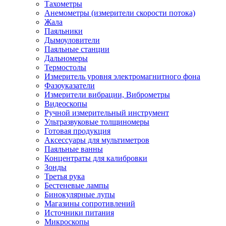
Тахометры
Анемометры (измерители скорости потока)
Жала
Паяльники
Дымоуловители
Паяльные станции
Дальномеры
Термостолы
Измеритель уровня электромагнитного фона
Фазоуказатели
Измерители вибрации, Виброметры
Видеоскопы
Ручной измерительный инструмент
Ультразвуковые толщиномеры
Готовая продукция
Аксессуары для мультиметров
Паяльные ванны
Концентраты для калибровки
Зонды
Третья рука
Бестеневые лампы
Бинокулярные лупы
Магазины сопротивлений
Источники питания
Микроскопы