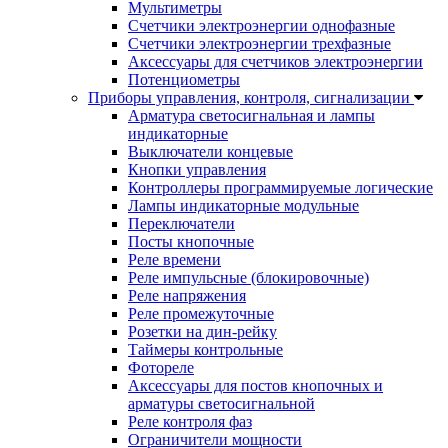
Мультиметры
Счетчики электроэнергии однофазные
Счетчики электроэнергии трехфазные
Аксессуары для счетчиков электроэнергии
Потенциометры
Приборы управления, контроля, сигнализации
Арматура светосигнальная и лампы
индикаторные
Выключатели концевые
Кнопки управления
Контроллеры программируемые логические
Лампы индикаторные модульные
Переключатели
Посты кнопочные
Реле времени
Реле импульсные (блокировочные)
Реле напряжения
Реле промежуточные
Розетки на дин-рейку
Таймеры контрольные
Фотореле
Аксессуары для постов кнопочных и
арматуры светосигнальной
Реле контроля фаз
Ограничители мощности