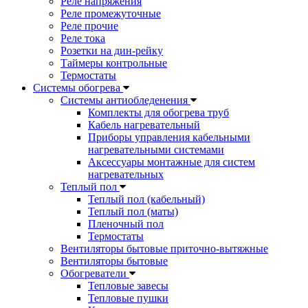
Реле напряжения
Реле промежуточные
Реле прочие
Реле тока
Розетки на дин-рейку
Таймеры контрольные
Термостаты
Системы обогрева
Системы антиобледенения
Комплекты для обогрева труб
Кабель нагревательный
Приборы управления кабельными
нагревательными системами
Аксессуары монтажные для систем
нагревательных
Теплый пол
Теплый пол (кабельный)
Теплый пол (маты)
Пленочный пол
Термостаты
Вентиляторы бытовые приточно-вытяжные
Вентиляторы бытовые
Обогреватели
Тепловые завесы
Тепловые пушки