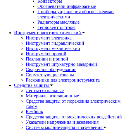
Конвекторы
Обогреватели инфракрасные
Приборы управления обогревателями
электрическими
Радиаторы масляные
Тепловентиляторы
Инструмент электротехнический
Инструмент электрика
Инструмент гидравлический
Инструмент механический
Инструмент прочий
Паяльники и припой
Инструмент штукатурно-малярный
Сварочное оборудование
Сопутствующие товары
Расходники для электроинструмента
Cредства защиты
Ленты сигнальные
Материалы изоляционные
Средства защиты от поражения электрическим
током
Кембрик
Средства защиты от механических воздействий
Указатели напряжения и заземления
Системы молниезащиты и заземления