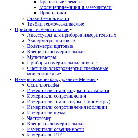
Крепежные элементы
Молниеприемники и заземлители
Проводники
Знаки безопасности
Трубки термоусаживаемые
Приборы измерительные
Аксессуары для приборов измерительных
Амперметры щитовые
Вольтметры щитовые
Клещи токоизмерительные
Мультиметры
Приборы измерительные прочие
Счетчики электроэнергии трехфазные
многотарифные
Измерительное оборудование Мегеон
Осциллографы
Измерители температуры и влажности
Измерители сопротивления
Измерители температуры (Пирометры)
Измерители сопротивления изоляции
Измерители шума
Частотомер
Клещи токоизмерительные
Измерители освещенности
Измерители RLC