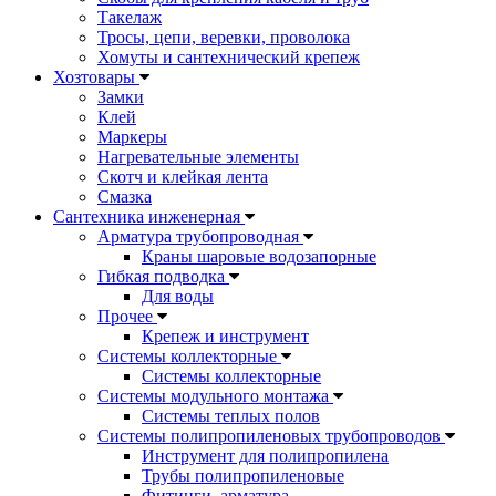
Такелаж
Тросы, цепи, веревки, проволока
Хомуты и сантехнический крепеж
Хозтовары
Замки
Клей
Маркеры
Нагревательные элементы
Скотч и клейкая лента
Смазка
Сантехника инженерная
Арматура трубопроводная
Краны шаровые водозапорные
Гибкая подводка
Для воды
Прочее
Крепеж и инструмент
Системы коллекторные
Системы коллекторные
Системы модульного монтажа
Системы теплых полов
Системы полипропиленовых трубопроводов
Инструмент для полипропилена
Трубы полипропиленовые
Фитинги, арматура