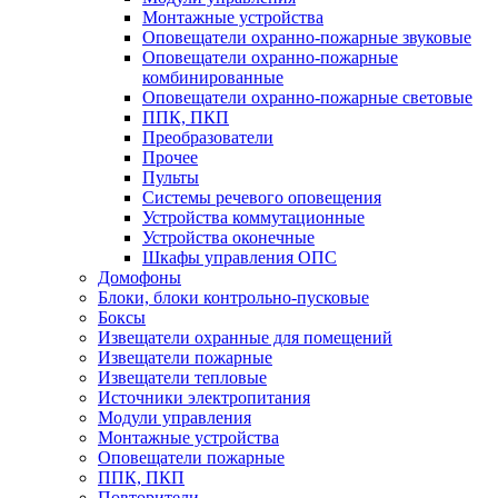
Монтажные устройства
Оповещатели охранно-пожарные звуковые
Оповещатели охранно-пожарные
комбинированные
Оповещатели охранно-пожарные световые
ППК, ПКП
Преобразователи
Прочее
Пульты
Системы речевого оповещения
Устройства коммутационные
Устройства оконечные
Шкафы управления ОПС
Домофоны
Блоки, блоки контрольно-пусковые
Боксы
Извещатели охранные для помещений
Извещатели пожарные
Извещатели тепловые
Источники электропитания
Модули управления
Монтажные устройства
Оповещатели пожарные
ППК, ПКП
Повторители