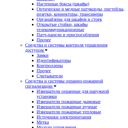
Настенные боксы (шкафы)
Оптические и медные патчкорды, пигтейлы,
розетки, коннекторы, трансиверы
Органайзеры для шкафов и стоек
Открытые стойки, шкафы
телекоммуникационные
Патч-панели и приспособления
Прочее
Средства и системы контроля управления
доступом
Замки
Идентификаторы
Контроллеры
Прочее
Считыватели
Средства и системы охранно-пожарной
сигнализации
Извещатели охранные для наружной
установки
Извещатели пожарные дымовые
Извещатели пожарные ручные
Извещатели пожарные тепловые
Источники электропитания
Метка
Модули управления