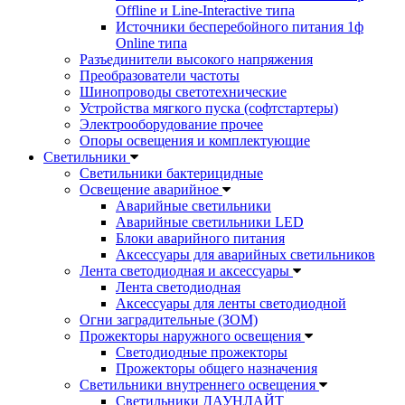
Offline и Line-Interactive типа
Источники бесперебойного питания 1ф
Online типа
Разъединители высокого напряжения
Преобразователи частоты
Шинопроводы светотехнические
Устройства мягкого пуска (софтстартеры)
Электрооборудование прочее
Опоры освещения и комплектующие
Светильники
Светильники бактерицидные
Освещение аварийное
Аварийные светильники
Аварийные светильники LED
Блоки аварийного питания
Аксессуары для аварийных светильников
Лента светодиодная и аксессуары
Лента светодиодная
Аксессуары для ленты светодиодной
Огни заградительные (ЗОМ)
Прожекторы наружного освещения
Светодиодные прожекторы
Прожекторы общего назначения
Светильники внутреннего освещения
Светильники ДАУНЛАЙТ