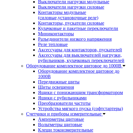
Выключатели нагрузки модульные
Выключатели нагрузки силовые
Контакторы модульные
(силовые,установочные реле)
Контакторы, пускатели силовые
Кулачковые и пакетные переключатели
Миниконтакторы
Разъединители низкого напряжения
Реле тепловые
Аксессуары для контакторов, пускателей
Аксессуары для выключателей нагрузки,
рубильников, кулачковых переключателей
Оборудование комплектное щитовое до 1000В
Оборудование комплектное щитовое до
1000В
Передвижные щиты
Щиты освещения
Ящики с понижающим трансформатором
Ящики с рубильниками
Преобразователи частоты
Устройства мягкого пуска (софтстартеры)
Счетчики и приборы измерительные
Амперметры щитовые
Вольтметры щитовые
Клещи токоизмерительные