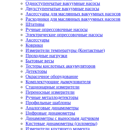
Одноступенчатые вакуумные насосы
Двухступенчатые вакуумные насосы
Аксессуары для маслянных вакуумных насосов
Расходники для маслянных вакуумных насосов
Штативы
Ручные опрессовочные насосы
Электрические опрессовочные насосы
Аксессуары
Коврики
Измерители температуры (Контактные)
Проходные нагрузки
Бытовые весы
Тестеры кислотных аккумуляторов
Детекторы
Окрасочное оборудование
Комплектующие дымоуловителя
Стационарные измерители
Переносные измерители
Ручные металлодетекторы
Профильные шаблоны
Аналоговые динамометры
Цифровые динамометры
Динамометры с выносным датчиком
Кистевые динамометры (силомеры)
Измерители крутящего момента