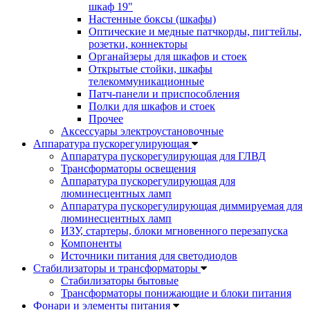
шкаф 19"
Настенные боксы (шкафы)
Оптические и медные патчкорды, пигтейлы,
розетки, коннекторы
Органайзеры для шкафов и стоек
Открытые стойки, шкафы
телекоммуникационные
Патч-панели и приспособления
Полки для шкафов и стоек
Прочее
Аксессуары электроустановочные
Аппаратура пускорегулирующая
Аппаратура пускорегулирующая для ГЛВД
Трансформаторы освещения
Аппаратура пускорегулирующая для
люминесцентных ламп
Аппаратура пускорегулирующая диммируемая для
люминесцентных ламп
ИЗУ, стартеры, блоки мгновенного перезапуска
Компоненты
Источники питания для светодиодов
Стабилизаторы и трансформаторы
Стабилизаторы бытовые
Трансформаторы понижающие и блоки питания
Фонари и элементы питания