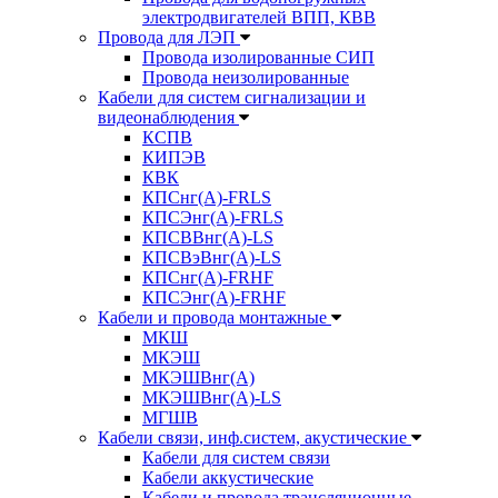
электродвигателей ВПП, КВВ
Провода для ЛЭП
Провода изолированные СИП
Провода неизолированные
Кабели для систем сигнализации и
видеонаблюдения
КСПВ
КИПЭВ
КВК
КПСнг(А)-FRLS
КПСЭнг(А)-FRLS
КПСВВнг(А)-LS
КПСВэВнг(А)-LS
КПСнг(А)-FRHF
КПСЭнг(А)-FRHF
Кабели и провода монтажные
МКШ
МКЭШ
МКЭШВнг(А)
МКЭШВнг(А)-LS
МГШВ
Кабели связи, инф.систем, акустические
Кабели для систем связи
Кабели аккустические
Кабели и провода трансляционные,