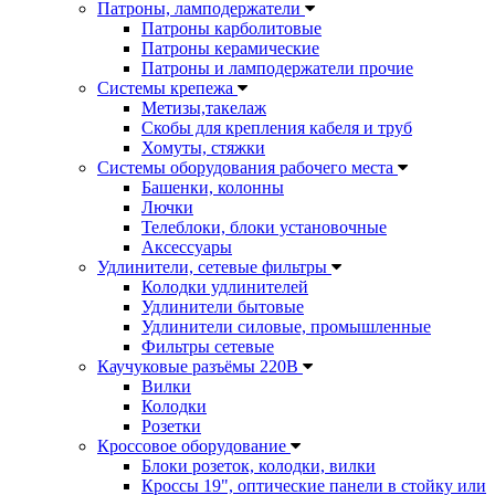
Патроны, ламподержатели
Патроны карболитовые
Патроны керамические
Патроны и ламподержатели прочие
Системы крепежа
Метизы,такелаж
Скобы для крепления кабеля и труб
Хомуты, стяжки
Системы оборудования рабочего места
Башенки, колонны
Лючки
Телеблоки, блоки установочные
Аксессуары
Удлинители, сетевые фильтры
Колодки удлинителей
Удлинители бытовые
Удлинители силовые, промышленные
Фильтры сетевые
Каучуковые разъёмы 220В
Вилки
Колодки
Розетки
Кроссовое оборудование
Блоки розеток, колодки, вилки
Кроссы 19", оптические панели в стойку или